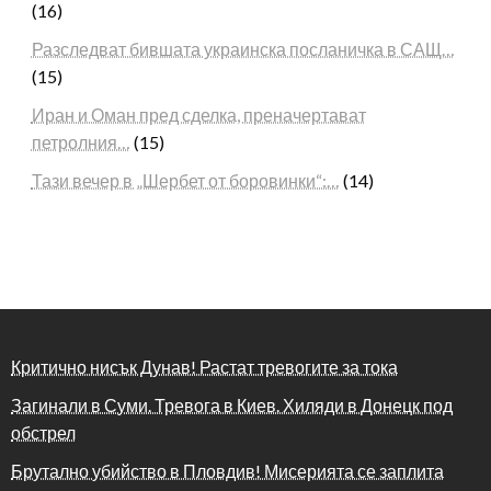
(16)
Разследват бившата украинска посланичка в САЩ…
(15)
Иран и Оман пред сделка, преначертават
петролния…
(15)
Тази вечер в „Шербет от боровинки“:…
(14)
Критично нисък Дунав! Растат тревогите за тока
Загинали в Суми. Тревога в Киев. Хиляди в Донецк под
обстрел
Брутално убийство в Пловдив! Мисерията се заплита