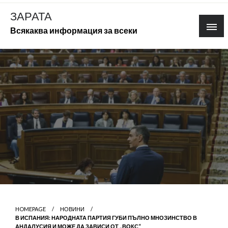
Skip
ЗАРАТА
to
Всякаква информация за всеки
content
HOMEPAGE
НОВИНИ
В ИСПАНИЯ: НАРОДНАТА ПАРТИЯ ГУБИ ПЪЛНО МНОЗИНСТВО В
АНДАЛУСИЯ И МОЖЕ ДА ЗАВИСИ ОТ „ВОКС“