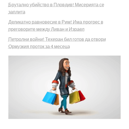
Брутално убийство в Пловдив! Мисерията се
заплита
Деликатно равновесие в Рим! Има прогрес в
преговорите между Ливан и Израел
Петролни войни! Техеран бил готов да отвори
Ормузкия проток за 4 месеца