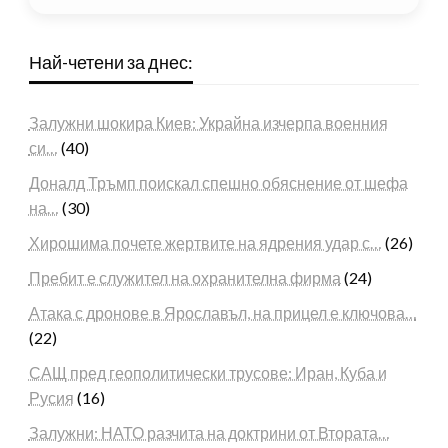
Най-четени за днес:
Залужни шокира Киев: Украйна изчерпа военния
си…
(40)
Доналд Тръмп поискал спешно обяснение от шефа
на…
(30)
Хирошима почете жертвите на ядрения удар с…
(26)
Пребит е служител на охранителна фирма
(24)
Атака с дронове в Ярославъл, на прицел е ключова…
(22)
САЩ пред геополитически трусове: Иран, Куба и
Русия
(16)
Залужни: НАТО разчита на доктрини от Втората…