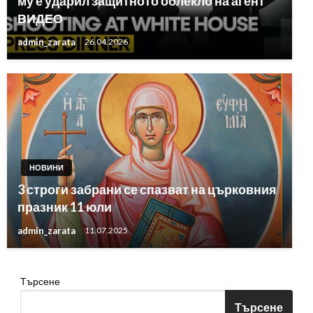
му е ударил защитното облекло на агент
ВИДЕО
admin_zarata
26.04.2026
НОВИНИ
3 строги забрани се спазват на църковния
празник 11 юли
admin_zarata
11.07.2025
Търсене
Търсене