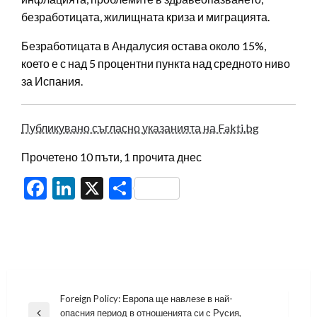
безработицата, жилищната криза и миграцията.
Безработицата в Андалусия остава около 15%,
което е с над 5 процентни пункта над средното ниво
за Испания.
Публикувано съгласно указанията на Fakti.bg
Прочетено 10 пъти, 1 прочита днес
Facebook
LinkedIn
X
Share
Навигация
Foreign Policy: Европа ще навлезе в най-
опасния период в отношенията си с Русия,