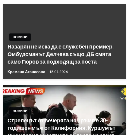
НОВИНИ
Назарян не иска да е служебен премиер.
Омбудсманът Делчева също. ДБ смята
само Гюров за подходящ за поста
Кремена Атанасова
18.01.2026
НОВИНИ
Стрелецът от вечерята на Тръмп е 30-
годишен мъж от Калифорния. Куршумът