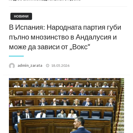
НОВИНИ
В Испания: Народната партия губи
пълно мнозинство в Андалусия и
може да зависи от „Вокс“
Posted
admin_zarata
18.05.2026
on