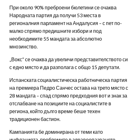
При около 90% преброени бюлетини се очаква
Народната партия да получи 53 места в
регионалния парламент на Андалусия – с пет по-
малко спрямо предишните избори и под
необходимите 55 мандата за абсолютно
мнозинство.
„Вокс“ се очаква да увеличи представителството си
с едно място и да разполага с общо 15 депутати.
Испанската социалистическа работническа партия
на премиера Педро Санчес остава на трето място с
28 мандата – спад спрямо предходния вот и знак за
отслабване на позициите на социалистите в
региона, който дълго време беше техен
традиционен бастион.
Кампанията бе доминирана от теми като
инфлацията, проблемите в здравеопазването,