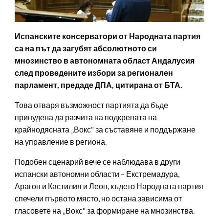
Испанските консерватори от Народната партия
са на път да загубят абсолютното си
мнозинство в автономната област Андалусия
след проведените избори за регионален
парламент, предаде ДПА, цитирана от БТА.
Това отваря възможност партията да бъде
принудена да разчита на подкрепата на
крайнодясната „Вокс“ за съставяне и поддържане
на управление в региона.
Подобен сценарий вече се наблюдава в други
испански автономни области – Екстремадура,
Арагон и Кастилия и Леон, където Народната партия
спечели първото място, но остана зависима от
гласовете на „Вокс“ за формиране на мнозинства.