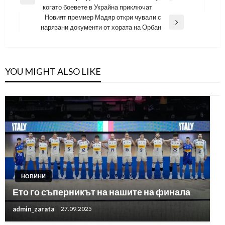
Previous
когато боевете в Украйна приключат
Post
Новият премиер Мадяр откри чували с
Next
нарязани документи от хората на Орбан
Post
YOU MIGHT ALSO LIKE
НОВИНИ
Ето го съперникът на нашите на финала
admin_zarata
27.09.2025