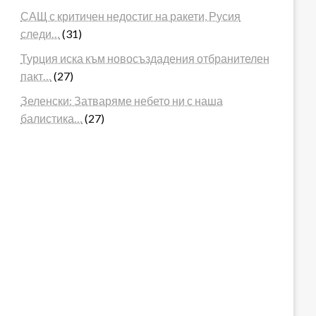
САЩ с критичен недостиг на ракети, Русия
следи…
(31)
Турция иска към новосъздадения отбранителен
пакт…
(27)
Зеленски: Затваряме небето ни с наша
балистика…
(27)