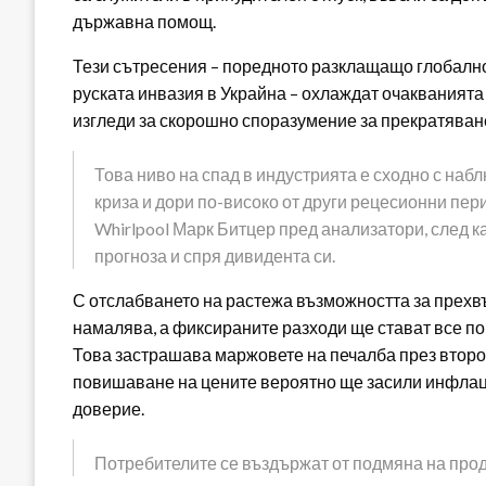
държавна помощ.
Тези сътресения – поредното разклащащо глобално
руската инвазия в Украйна – охлаждат очакванията 
изгледи за скорошно споразумение за прекратяван
Това ниво на спад в индустрията е сходно с на
криза и дори по-високо от други рецесионни пер
Whirlpool Марк Битцер пред анализатори, след 
прогноза и спря дивидента си.
С отслабването на растежа възможността за прехв
намалява, а фиксираните разходи ще стават все п
Това застрашава маржовете на печалба през второ
повишаване на цените вероятно ще засили инфлаци
доверие.
Потребителите се въздържат от подмяна на проду