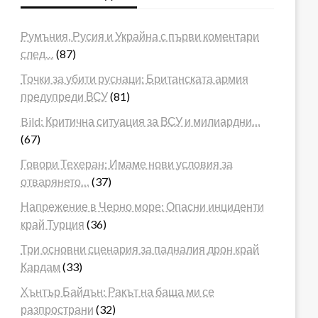
Румъния, Русия и Украйна с първи коментари
след…
(87)
Точки за убити руснаци: Британската армия
предупреди ВСУ
(81)
Bild: Критична ситуация за ВСУ и милиардни…
(67)
Говори Техеран: Имаме нови условия за
отварянето…
(37)
Напрежение в Черно море: Опасни инциденти
край Турция
(36)
Три основни сценария за падналия дрон край
Кардам
(33)
Хънтър Байдън: Ракът на баща ми се
разпространи
(32)