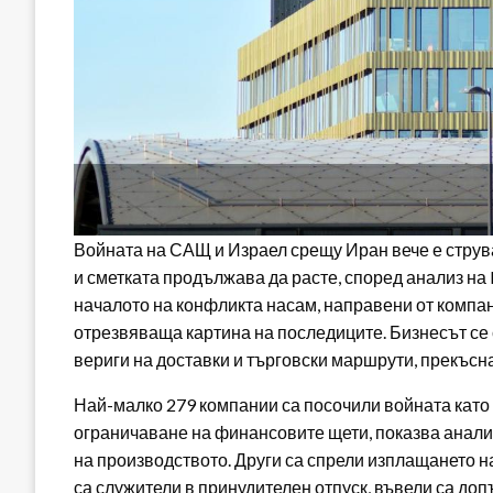
Войната на САЩ и Израел срещу Иран вече е струв
и сметката продължава да расте, според анализ на 
началото на конфликта насам, направени от компан
отрезвяваща картина на последиците. Бизнесът се 
вериги на доставки и търговски маршрути, прекъсн
Най-малко 279 компании са посочили войната като
ограничаване на финансовите щети, показва анали
на производството. Други са спрели изплащането н
са служители в принудителен отпуск, въвели са до