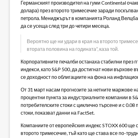
Германският производител на гуми Continental оча
долара) през второто тримесечие заради поскъпван
петрола. Мениджърът в компанията Роланд Велцбах
да се усеща след три до четири месеца.
Вероятно ще ни удари в края на второто тримесеч
втората половина на годината“, каза той.
Корпоративните печалби останаха стабилни през пъ
индекси, като S&P 500, да достигнат нови върхове
се доходност по облигациите на фона на инфлацио
От 31 март насам прогнозите за нетните маржове н
процентни пункта за индустриалните компании в S&P
потребителските стоки с циклично търсене и с 0.08
стоки, показват данни на FactSet.
Компаниите от европейския индекс STOXX 600 ще с
второто тримесечие, тъй като ще става все по-тру