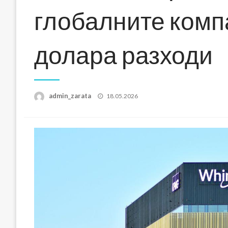
глобалните компа
долара разходи
Posted
admin_zarata
18.05.2026
on