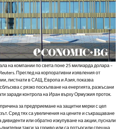
ала на компании по света поне 25 милиарда долара –
Reuters. Преглед на корпоративни изявления от
ии, листнати в САЩ, Европа и Азия, показва
сблъсква с рязко поскъпване на енергията, разкъсани
ати заради контрола на Иран върху Ормузкия проток.
 причина за предприемане на защитни мерки с цел
зът. Сред тях са увеличения на цените и съкращаване
а дивиденти или обратно изкупуване на акции, пуснали
пълнителни такси за гориво или са потърсили спешна