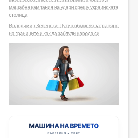
мащабна кампания на удари срещу украинската
столица
Володимир Зеленски: Путин обмисля затваряне
на границите и как да заблуди народа си
МАШИНА НА ВРЕМЕТО
БЪЛГАРИЯ + СВЯТ