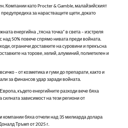
н. Компании като Procter & Gamble, малайзийският
о предупредиха за нарастващите щети, докато
ната енергийна „тясна точка“ в света – изстреля
е с над 50% повече спрямо нивата преди войната.
оди, ограничи доставките на суровини и прекъсна
ставките на торове, хелий, алуминий, полиетилен и
сичко – от козметика и гуми до препарати, както и
али за финансов удар заради войната.
 Европа, където енергийните разходи вече бяха
ва силната зависимост на тези региони от
ци компании бяха отчели над 35 милиарда долара
Доналд Тръмп от 2025 г.