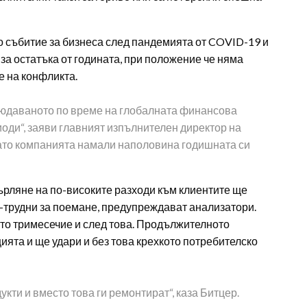
 събитие за бизнеса след пандемията от COVID-19 и
за остатъка от годината, при положение че няма
е на конфликта.
блюдаваното по време на глобалната финансова
иоди“, заяви главният изпълнителен директор на
като компанията намали наполовина годишната си
ърляне на по-високите разходи към клиентите ще
о-трудни за поемане, предупреждават анализатори.
то тримесечие и след това. Продължителното
ята и ще удари и без това крехкото потребителско
кти и вместо това ги ремонтират“, каза Битцер.