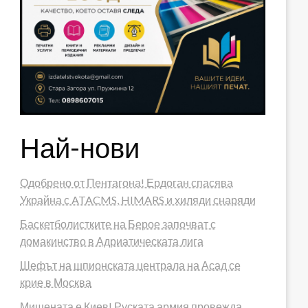
Най-нови
Одобрено от Пентагона! Ердоган спасява
Украйна с ATACMS, HIMARS и хиляди снаряди
Баскетболистките на Берое започват с
домакинство в Адриатическата лига
Шефът на шпионската централа на Асад се
крие в Москва
Мишената е Киев! Руската армия провежда