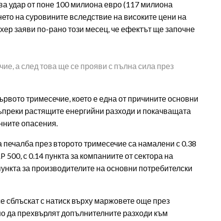
ква удар от поне 100 милиона евро (117 милиона
ето на суровините вследствие на високите цени на
ер заяви по-рано този месец, че ефектът ще започне
ие, а след това ще се прояви с пълна сила през
рвото тримесечие, което е една от причините основни
 въпреки растящите енергийни разходи и покачващата
нните опасения.
а печалба през второто тримесечие са намалени с 0.38
 500, с 0.14 пункта за компаниите от сектора на
 пункта за производителите на основни потребителски
е сблъскат с натиск върху маржовете още през
дно да прехвърлят допълнителните разходи към