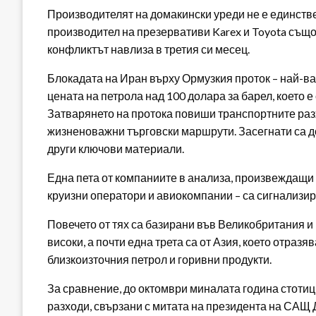
Производителят на домакински уреди не е единстве
производител на презервативи Karex и Toyota същ
конфликтът навлиза в третия си месец.
Блокадата на Иран върху Ормузкия проток – най-важ
цената на петрола над 100 долара за барел, което 
Затварянето на протока повиши транспортните разх
жизненоважни търговски маршрути. Засегнати са до
други ключови материали.
Една пета от компаниите в анализа, произвеждащи в
круизни оператори и авиокомпании – са сигнализир
Повечето от тях са базирани във Великобритания и
високи, а почти една трета са от Азия, което отразя
близкоизточния петрол и горивни продукти.
За сравнение, до октомври миналата година стоти
разходи, свързани с митата на президента на САЩ 