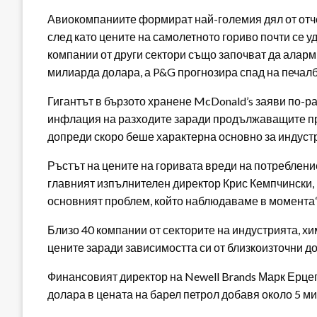
Авиокомпаниите формират най-големия дял от отче
след като цените на самолетното гориво почти се у
компании от други сектори също започват да аларми
милиарда долара, а P&G прогнозира спад на печалб
Гигантът в бързото хранене McDonald’s заяви по-ра
инфлация на разходите заради продължаващите про
допреди скоро беше характерна основно за индуст
Ръстът на цените на горивата вреди на потребление
главният изпълнителен директор Крис Кемпчински, к
основният проблем, който наблюдаваме в момента“
Близо 40 компании от секторите на индустрията, х
цените заради зависимостта си от близкоизточни д
Финансовият директор на Newell Brands Марк Ерцег 
долара в цената на барел петрол добавя около 5 м