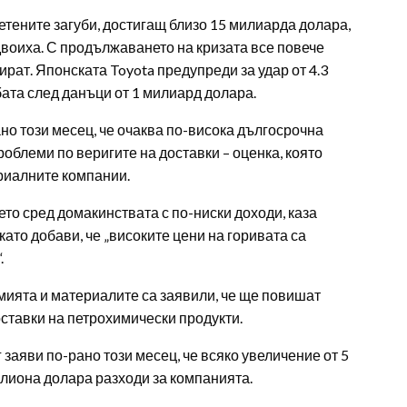
тените загуби, достигащ близо 15 милиарда долара,
двоиха. С продължаването на кризата все повече
рат. Японската Toyota предупреди за удар от 4.3
ата след данъци от 1 милиард долара.
но този месец, че очаква по-висока дългосрочна
блеми по веригите на доставки – оценка, която
риалните компании.
то сред домакинствата с по-ниски доходи, каза
ато добави, че „високите цени на горивата са
.
имията и материалите са заявили, че ще повишат
оставки на петрохимически продукти.
заяви по-рано този месец, че всяко увеличение от 5
илиона долара разходи за компанията.