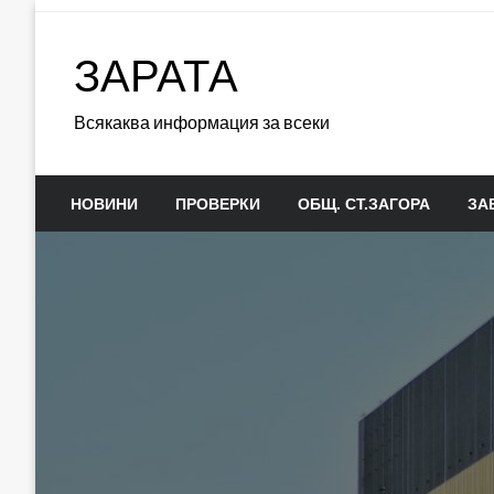
Skip
to
ЗАРАТА
content
Всякаква информация за всеки
НОВИНИ
ПРОВЕРКИ
ОБЩ. СТ.ЗАГОРА
ЗА