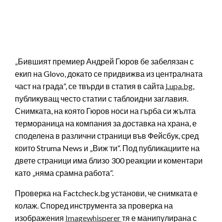
„Бившият премиер Андрей Гюров бе забелязан с
екип на Glovo, докато се придвижва из централната
част на града“, се твърди в статия в сайта
Lupa.bg
,
публикуващ често статии с таблоидни заглавия.
Снимката, на която Гюров носи на гърба си жълта
термораница на компания за доставка на храна, е
споделена в различни страници във Фейсбук, сред
които Struma News и „Виж ти“. Под публикациите на
двете страници има близо 300 реакции и коментари
като „няма срамна работа“.
Проверка на Factcheck.bg установи, че снимката е
колаж. Според инструмента за проверка на
изображения
Imagewhisperer
тя е манипулирана с