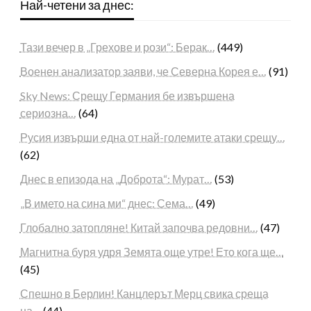
Най-четени за днес:
Тази вечер в „Грехове и рози“: Берак…
(449)
Военен анализатор заяви, че Северна Корея е…
(91)
Sky News: Срещу Германия бе извършена
сериозна…
(64)
Русия извърши една от най-големите атаки срещу…
(62)
Днес в епизода на „Доброта“: Мурат…
(53)
„В името на сина ми“ днес: Сема…
(49)
Глобално затопляне! Китай започва редовни…
(47)
Магнитна буря удря Земята още утре! Ето кога ще…
(45)
Спешно в Берлин! Канцлерът Мерц свика среща
на…
(44)