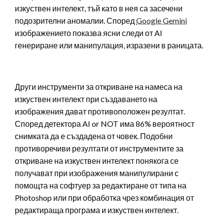
изкуствен интелект, тъй като в нея са засечени
подозрителни аномалии. Според
Google Gemini
изображението показва ясни следи от AI
генериране или манипулация, изразени в раницата.
Други инструменти за откриване на намеса на
изкуствен интелект при създаването на
изображения дават противоположен резултат.
Според детектора AI or NOT има 86% вероятност
снимката да е създадена от човек. Подобни
противоречиви резултати от инструментите за
откриване на изкуствен интелект понякога се
получават при изображения манипулирани с
помощта на софтуер за редактиране от типа на
Photoshop или при обработка чрез комбинация от
редактираща програма и изкуствен интелект.