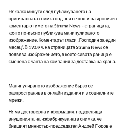
Няколко минути след публикуването на
оригиналната снимка под нея се появява ироничен
коментар от името на Struma News – страницата,
която по-късно публикува манипулираното
изображение. Коментарът гласи „Господин за един
месец“. В 19:09 ч. на страницата Struma News се
появява изображението, в което сивата раница е
сменена с чанта на компания за доставка на храна.
Манипулираното изображение бързо се
разпространява в онлайн издания и в социалните
мрежи.
Няма достоверна информация, подкрепяща
внушенията на изфабрикуваната снимка, че
бившият министър-председател Андрей Гюров е