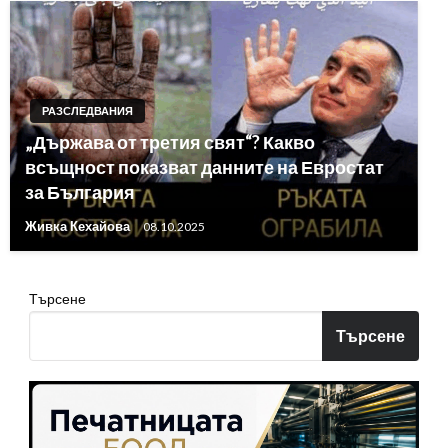
РАЗСЛЕДВАНИЯ
„Държава от третия свят“? Какво
всъщност показват данните на Евростат
за България
Живка Кехайова
08.10.2025
Търсене
Търсене