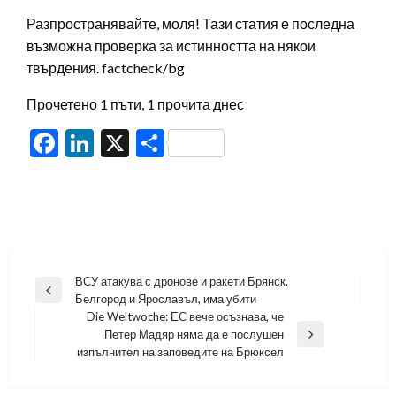
Разпространявайте, моля! Тази статия е последна
възможна проверка за истинността на някои
твърдения. factcheck/bg
Прочетено 1 пъти, 1 прочита днес
Facebook
LinkedIn
X
Share
Навигация
ВСУ атакува с дронове и ракети Брянск,
Previous
Белгород и Ярославъл, има убити
Post
Die Weltwoche: ЕС вече осъзнава, че
Петер Мадяр няма да е послушен
Next
изпълнител на заповедите на Брюксел
Post