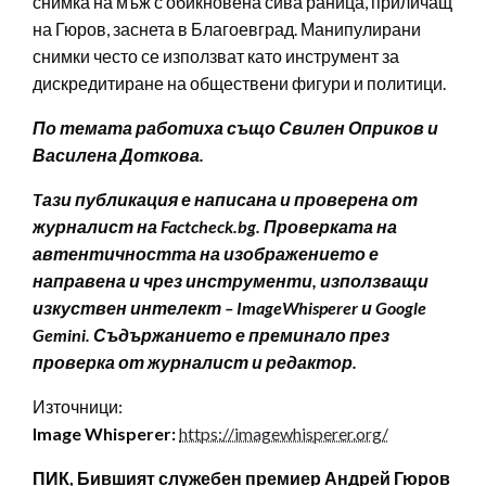
снимка на мъж с обикновена сива раница, приличащ
на Гюров, заснета в Благоевград. Манипулирани
снимки често се използват като инструмент за
дискредитиране на обществени фигури и политици.
По темата работиха също Свилен Оприков и
Василена Доткова.
Tази публикация е написана и проверена от
журналист на Factcheck.bg. Проверката на
автентичността на изображението е
направена и чрез инструменти, използващи
изкуствен интелект – ImageWhisperer и Google
Gemini. Съдържанието е преминало през
проверка от журналист и редактор.
Източници:
Image Whisperer:
https://imagewhisperer.org/
ПИК, Бившият служебен премиер Андрей Гюров