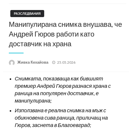
РАЗСЛЕДВАНИЯ
Манипулирана снимка внушава, че
Андрей Гюров работи като
доставчик на храна
Posted
Живка Кехайова
25.05.2026
on
Снимката, показваща как бившият
премиер Андрей Гюров разнася храна с
раница на популярен доставчик, е
манипулирана;
Използвана е реална снимка на мъж с
обикновена сива раница, приличащ на
Гюров, заснета в Благоевград;