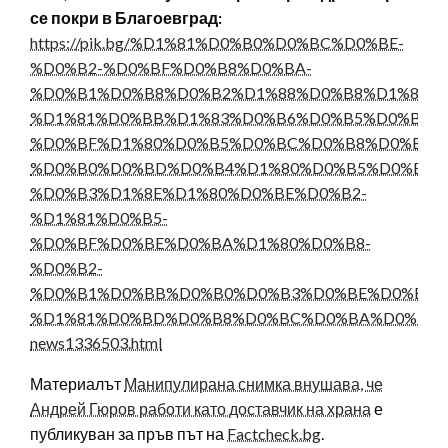
се покри в Благоевград:
https://pik.bg/%D1%81%D0%B0%D0%BC%D0%BE-
%D0%B2-%D0%BF%D0%B8%D0%BA-
%D0%B1%D0%B8%D0%B2%D1%88%D0%B8%D1%8F%D
%D1%81%D0%BB%D1%83%D0%B6%D0%B5%D0%B1%
%D0%BF%D1%80%D0%B5%D0%BC%D0%B8%D0%B5%D
%D0%B0%D0%BD%D0%B4%D1%80%D0%B5%D0%B9-
%D0%B3%D1%8E%D1%80%D0%BE%D0%B2-
%D1%81%D0%B5-
%D0%BF%D0%BE%D0%BA%D1%80%D0%B8-
%D0%B2-
%D0%B1%D0%BB%D0%B0%D0%B3%D0%BE%D0%B5%
%D1%81%D0%BD%D0%B8%D0%BC%D0%BA%D0%B8-
news1336503.html
Материалът
Манипулирана снимка внушава, че
Андрей Гюров работи като доставчик на храна
е
публикуван за пръв път на
Factcheck.bg
.