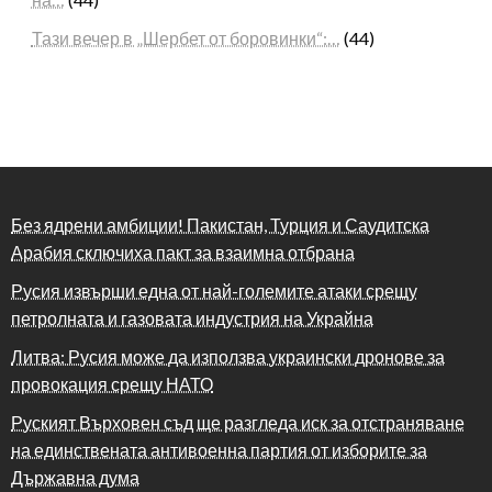
Тази вечер в „Шербет от боровинки“:…
(44)
Без ядрени амбиции! Пакистан, Турция и Саудитска
Арабия сключиха пакт за взаимна отбрана
Русия извърши една от най-големите атаки срещу
петролната и газовата индустрия на Украйна
Литва: Русия може да използва украински дронове за
провокация срещу НАТО
Руският Върховен съд ще разгледа иск за отстраняване
на единствената антивоенна партия от изборите за
Държавна дума