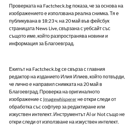
Проверката на Factcheck.bg показа, че за основа на
изображението е използвана реална снимка. Тя е
публикувана в 18:23 ч. на 20 май във фейсбук
страницата News Live, свързана с уебсайт със
същото име, който разпространява новини и
информация за Благоевград.
Екипът на Factcheck.bg се свърза с главния
редактор на изданието Илия Илиев, който потвърди,
че лично е направил снимката на 20 май в
Благоевград. Проверка на оригиналното
изображение с
Imagewhisperer
не откри следи от
обработка със софтуер за редактиране или
изкуствен интелект. Инструментът ΑΙ or Not също не
откри следи от използване на изкуствен интелект.