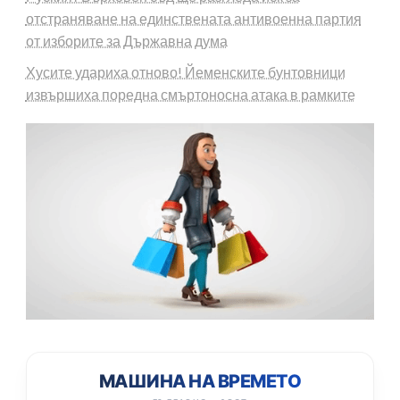
отстраняване на единствената антивоенна партия
от изборите за Държавна дума
Хусите удариха отново! Йеменските бунтовници
извършиха поредна смъртоносна атака в рамките
МАШИНА НА ВРЕМЕТО