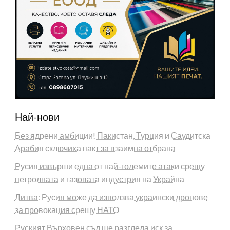
Най-нови
Без ядрени амбиции! Пакистан, Турция и Саудитска
Арабия сключиха пакт за взаимна отбрана
Русия извърши една от най-големите атаки срещу
петролната и газовата индустрия на Украйна
Литва: Русия може да използва украински дронове
за провокация срещу НАТО
Руският Върховен съд ще разгледа иск за