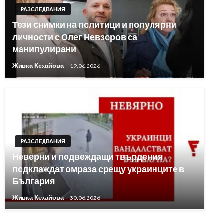
РАЗСЛЕДВАНИЯ
Тези снимки на политици и популярни
личности с Олег Невзоров са
манипулирани
Живка Кехайова
19.06.2026
РАЗСЛЕДВАНИЯ
Неверни и подвеждащи твърдения
подклаждат омраза срещу украинците в
България
Живка Кехайова
30.06.2026