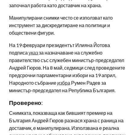
започнал работа като доставчик на храна.
Манипулирани снимки често се използват като
инструмент за дискредитиране на политици и
обществени фигури.
На 19 февруари президентът Илияна Йотова
подписа
указ
за назначаване на служебно
правителство със служебен министър-председател
Андрей Гюров. На 8 май, седмици след проведените
предсрочни парламентарни избори на 19 април,
Народното събрание
избра
Румен Радев за
министър-председател на Република България.
Проверено
:
Снимката, показваща как бившият премиер на
България Андрей Гюров разнася храна с раница на
доставчик, е манипулирана. Използвана е реална