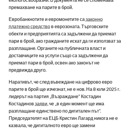
премахване на парите в брой.
Евробанкнотите и евромонетите са
законно
платежно средство
в еврозоната. Търговските
обекти и предприятията са задължени да приемат
пари в брой, ако гражданите искат да ги използват за
разплащане. Органите на публичната власт и
доставчиците на услуги също са задължени да
приемат пари в брой, освен ако законът не
предвижда друго.
Наративът, че след въвеждане на цифрово евро
парите в брой ще изчезнат, не е нов. На 8 юли 2025 г.
лидерът на партия „Възраждане“ Костадин
Костадинов
заяви
, че „в един момент ще има
разплащане единствено по дигитален път“.
Председателят на ЕЦБ Кристин Лагард никога не е
казвала, че дигиталното евро ще замени