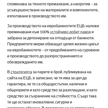
споменава за тяхното премахване, а напротив – за
усъвършенстване на материалите и компонентите,
използвани в производството им.
За производството на евробанкнотите ЕЦБ наложи
преминаване към 100%
устойчиво добит памук
и
забрана за депониране на отпадъци от банкноти.
Предприетите мерки обхващат целия жизнен цикъл
на евробанкнотите – от придобиването на суровини
и производството до разпространението и
обезвреждането им.
В
стратегията
за парите в брой, публикувана на
сайта на ЕЦБ, е записано, че тя има за цел да
гарантира, че те са общодостъпни, налични и
общоприети и като средство за разплащане, и като
средство за съхранение на стойността. Също така
те ще останат иновативни, сигурни и
екологосъобразни. В документа не се споменава