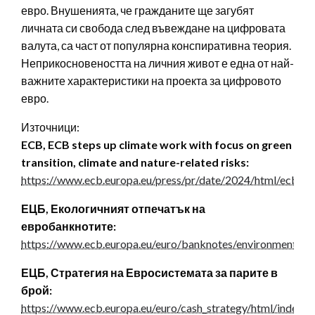
евро. Внушенията, че гражданите ще загубят
личната си свобода след въвеждане на цифровата
валута, са част от популярна конспиративна теория.
Неприкосновеността на личния живот е една от най-
важните характеристики на проекта за цифровото
евро.
Източници:
ECB, ECB steps up climate work with focus on green
transition, climate and nature-related risks:
https://www.ecb.europa.eu/press/pr/date/2024/html/ecb.p
ЕЦБ, Екологичният отпечатък на
евробанкнотите:
https://www.ecb.europa.eu/euro/banknotes/environmental/p
ЕЦБ, Стратегия на Евросистемата за парите в
брой:
https://www.ecb.europa.eu/euro/cash_strategy/html/index.b