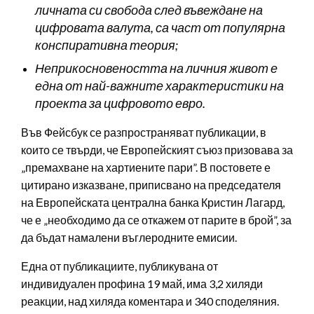
личната си свобода след въвеждане на
цифровата валута, са част от популярна
конспиративна теория;
Неприкосновеността на личния живот е
една от най-важните характеристики на
проекта за цифровото евро.
Във Фейсбук се разпространяват публикации, в
които се твърди, че Европейският съюз призовава за
„премахване на хартиените пари”. В постовете е
цитирано изказване, приписвано на председателя
на Европейската централна банка Кристин Лагард,
че е „необходимо да се откажем от парите в брой”, за
да бъдат намалени въглеродните емисии.
Една от публикациите, публикувана от
индивидуален профина 19 май, има 3,2 хиляди
реакции, над хиляда коментара и 340 споделяния.