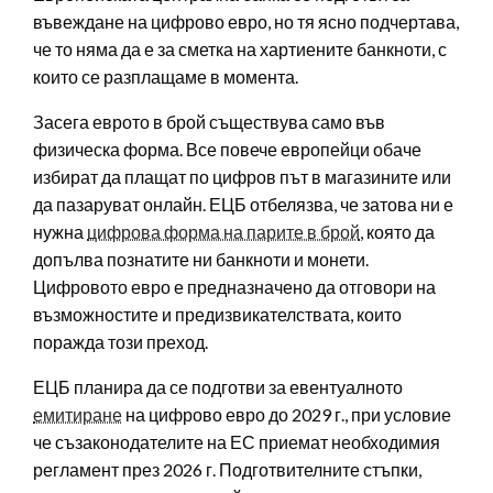
въвеждане на цифрово евро, но тя ясно подчертава,
че то няма да е за сметка на хартиените банкноти, с
които се разплащаме в момента.
Засега еврото в брой съществува само във
физическа форма. Все повече европейци обаче
избират да плащат по цифров път в магазините или
да пазаруват онлайн. ЕЦБ отбелязва, че затова ни е
нужна
цифрова форма на парите в брой
, която да
допълва познатите ни банкноти и монети.
Цифровото евро е предназначено да отговори на
възможностите и предизвикателствата, които
поражда този преход.
ЕЦБ планира да се подготви за евентуалното
емитиране
на цифрово евро до 2029 г., при условие
че съзаконодателите на ЕС приемат необходимия
регламент през 2026 г. Подготвителните стъпки,