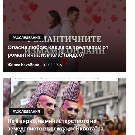
РАЗСЛЕДВАНИЯ
Опасна любов: Как да се предпазим от
романтична измама? (видео)
Живка Кехайова
14.02.2026
РАЗСЛЕДВАНИЯ
Не е вярно, че министерството на
земеделието въвежда „гей квота“ за