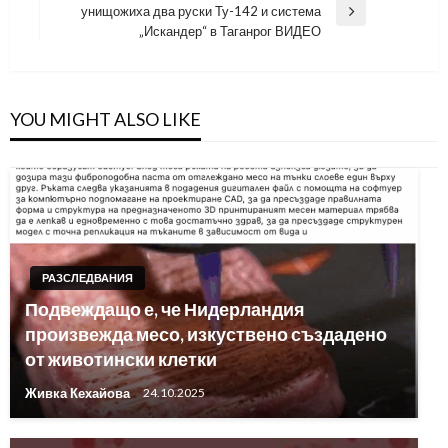
унищожиха два руски Ту-142 и система
Next
„Искандер“ в Таганрог ВИДЕО
Post
YOU MIGHT ALSO LIKE
РАЗСЛЕДВАНИЯ
Подвеждащо е, че Нидерландия
произвежда месо, изкуствено създадено
от животински клетки
Живка Кехайова
24.10.2025