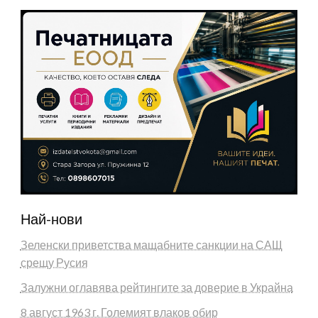
Най-нови
Зеленски приветства мащабните санкции на САЩ
срещу Русия
Залужни оглавява рейтингите за доверие в Украйна
8 август 1963 г. Големият влаков обир