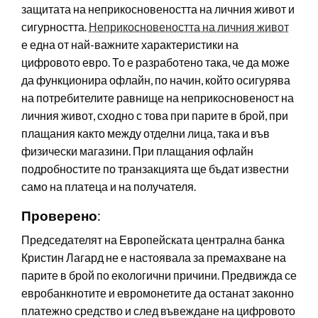
защитата на неприкосновеността на личния живот и
сигурността.
Неприкосновеността на личния живот
е една от най-важните характеристики на
цифровото евро. То е разработено така, че да може
да функционира офлайн, по начин, който осигурява
на потребителите равнище на неприкосновеност на
личния живот, сходно с това при парите в брой, при
плащания както между отделни лица, така и във
физически магазини. При плащания офлайн
подробностите по транзакцията ще бъдат известни
само на платеца и на получателя.
Проверено
:
Председателят на Европейската централна банка
Кристин Лагард не е настоявала за премахване на
парите в брой по екологични причини. Предвижда се
евробанкнотите и евромонетите да останат законно
платежно средство и след въвеждане на цифровото