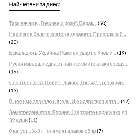
Най-четени за днес:
Тази вечер в „Грехове и рози“: Берак…
(50)
Наричат я бялото злато за здравето. Природата й…
(20)
Ескалация в Украйна: Ракетен удар по Киев и…
(19)
Русия извърши една от най-големите атаки срещу…
(16)
Сенатът на САЩ прие „Закона Греъм“ за санкции…
(13)
В нея има авокадо и ягоди. И е хидратиращата…
(12)
Земетресението в Япония: Жертвите нараснаха до
39 души
(11)
8 август 1963 г. Големият влаков обир
(7)