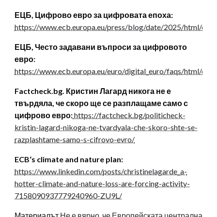
ЕЦБ, Цифрово евро за цифровата епоха:
https://www.ecb.europa.eu/press/blog/date/2025/html/ec
ЕЦБ, Често задавани въпроси за цифровото
евро:
https://www.ecb.europa.eu/euro/digital_euro/faqs/html/ecb.
Factcheck.bg. Кристин Лагард никога не е
твърдяла, че скоро ще се разплащаме само с
цифрово евро:
https://factcheck.bg/politicheck-
kristin-lagard-nikoga-ne-tvardyala-che-skoro-shte-se-
razplashtame-samo-s-cifrovo-evro/
ECB‘s climate and nature plan:
https://www.linkedin.com/posts/christinelagarde_a-
hotter-climate-and-nature-loss-are-forcing-activity-
7158090937779240960-ZU9L/
Материалът
Не е вярно, че Европейската централна