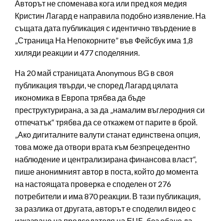
Авторът не споменава кога или пред коя медия
Кристин Лагард е направила подобно изявление. На
същата дата публикация с идентично твърдение в
„Страница На Непокорните” във Фейсбук има 1,8
хиляди реакции и 477 споделяния.
На 20 май страницата Anonymous BG в своя
публикация твърди, че според Лагард цялата
икономика в Европа трябва да бъде
преструктурирана, а за да „намалим въглеродния си
отпечатък“ трябва да се откажем от парите в брой.
„Ако дигиталните валути станат единствена опция,
това може да отвори врата към безпрецедентно
наблюдение и централизирана финансова власт“,
пише анонимният автор в поста, който до момента
на настоящата проверка е споделен от 276
потребители и има 870 реакции. В тази публикация,
за разлика от другата, авторът е споделил видео с
изказване на председателя на ЕЦБ, без обаче да