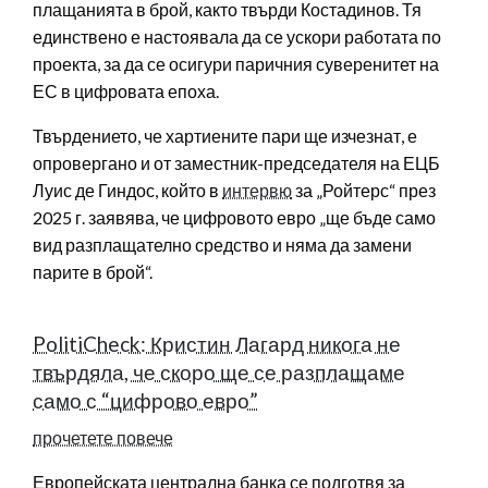
плащанията в брой, както твърди Костадинов. Тя
единствено е настоявала да се ускори работата по
проекта, за да се осигури паричния суверенитет на
ЕС в цифровата епоха.
Твърдението, че хартиените пари ще изчезнат, е
опровергано и от заместник-председателя на ЕЦБ
Луис де Гиндос, който в
интервю
за „Ройтерс“ през
2025 г. заявява, че цифровото евро „ще бъде само
вид разплащателно средство и няма да замени
парите в брой“.
PolitiCheck: Кристин Лагард никога не
твърдяла, че скоро ще се разплащаме
само с “цифрово евро”
прочетете повече
Европейската централна банка се подготвя за