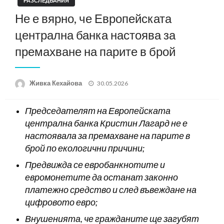
РАЗСЛЕДВАНИЯ
Не е вярно, че Европейската
централна банка настоява за
премахване на парите в брой
Posted
Живка Кехайова
30.05.2026
on
Председателят на Европейската
централна банка Кристин Лагард не е
настоявала за премахване на парите в
брой по екологични причини;
Предвижда се евробанкнотите и
евромонетите да останат законно
платежно средство и след въвеждане на
цифровото евро;
Внушенията, че гражданите ще загубят