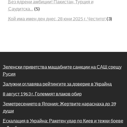
Без ядрени амбиции! Пакистан, Турция и
Саудитска…
(5)
Кой има имен ден днес, 28 юни 2025 г. Честито!
(3)
Зеленски приветства мащабните санкции на САЩ срещу
Русия
Залужни оглавява рейтингите за доверие в Украйна
8 август 1963 г. Големият влаков обир
Земетресението в Япония: Жертвите нараснаха до 39
души
Ескалация в Украйна: Ракетен удар по Киев и тежки боеве