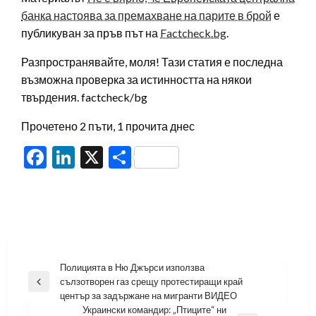
банка настоява за премахване на парите в брой
е
публикуван за пръв път на
Factcheck.bg
.
Разпространявайте, моля! Тази статия е последна
възможна проверка за истинността на някои
твърдения. factcheck/bg
Прочетено 2 пъти, 1 прочита днес
Facebook
LinkedIn
X
Share
Навигация
Полицията в Ню Джърси използва
сълзотворен газ срещу протестиращи край
Previous
център за задържане на мигранти ВИДЕО
Post
Украински командир: „Птиците“ ни