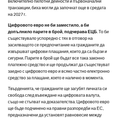
включително пилотни дейности и първоначални
транзакции, биха могли да започнат още в средата
на 2027 г.
Цифровото евро не би заместило, а би
допълнило парите в брой, подчерава ЕЦБ
. То би
съществувало успоредно с тях в отговор на
засилващото се предпочитание на гражданите да
извършват цифрови плащания, които да са бързи и
сигурни. Парите в брой ще бъдат все така законно
платежно средство и ще продължат да съществуват
заедно с цифровото евро и всяко частно електронно
средство за плащане, което е налично в момента.
Твърденията, че гражданите ще загубят личната си
свобода след въвеждане на цифровата валута,
също не стъпват на доказателства. Цифровото евро
ще бъде подчинено на правни разпоредби на ЕС,
предназначени да установят равновесие между