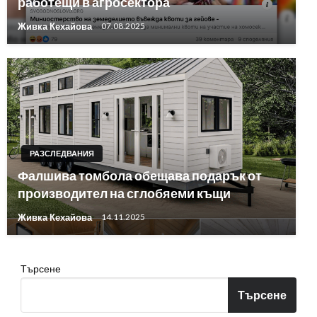
работещи в агросектора
Живка Кехайова
07.08.2025
РАЗСЛЕДВАНИЯ
Фалшива томбола обещава подарък от
производител на сглобяеми къщи
Живка Кехайова
14.11.2025
Търсене
Търсене