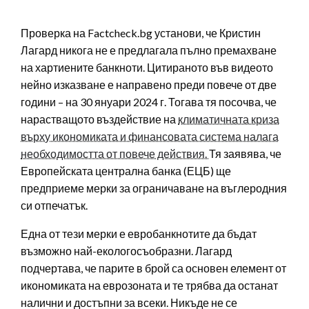
Проверка на Factcheck.bg установи, че Кристин
Лагард никога не е предлагала пълно премахване
на хартиените банкноти. Цитираното във видеото
нейно изказване е направено преди повече от две
години – на 30 януари 2024 г. Тогава тя посочва, че
нарастващото въздействие на
климатичната криза
върху икономиката и финансовата система налага
необходимостта от повече действия.
Тя заявява, че
Европейската централна банка (ЕЦБ) ще
предприеме мерки за ограничаване на въглеродния
си отпечатък.
Една от тези мерки е евробанкнотите да бъдат
възможно най-екологосъобразни. Лагард
подчертава, че парите в брой са основен елемент от
икономиката на еврозоната и те трябва да останат
налични и достъпни за всеки. Никъде не се