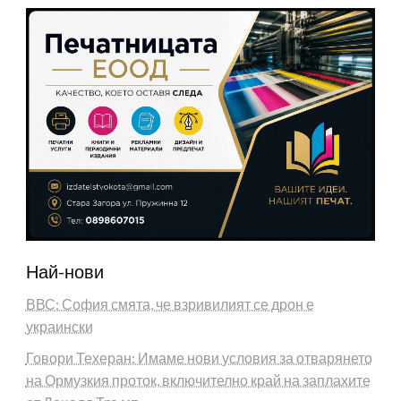
Най-нови
ВВС: София смята, че взривилият се дрон е
украински
Говори Техеран: Имаме нови условия за отварянето
на Ормузкия проток, включително край на заплахите