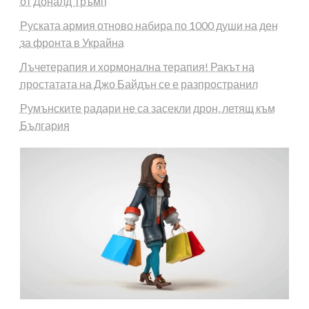
от Доналд Тръмп
Руската армия отново набира по 1000 души на ден
за фронта в Украйна
Лъчетерапия и хормонална терапия! Ракът на
простатата на Джо Байдън се е разпространил
Румънските радари не са засекли дрон, летящ към
България