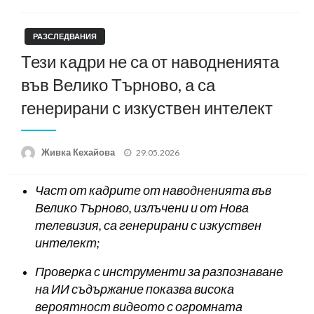
РАЗСЛЕДВАНИЯ
Тези кадри не са от наводненията
във Велико Търново, а са
генерирани с изкуствен интелект
Posted
Живка Кехайова
29.05.2026
on
Част от кадрите от наводненията във
Велико Търново, излъчени и от Нова
телевизия, са генерирани с изкуствен
интелект;
Проверка с инструменти за разпознаване
на ИИ съдържание показва висока
вероятност видеото с огромната