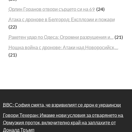
Орлин Горанов отвори сърцето си на 69
(24)
Атака с дронове в Белгород: Експлозии и пожари
(22)
Ракетен удар по Одеса: Огромни разрушения и…
(21)
Нощна война с дронове: Атаки над Новоросийск,…
(21)
ВВС: София смята, че взривилият се дрон е украински
Говори Техеран: Имаме нови условия за отварянето на
Ормузкия проток, включително край на заплахите от
Доналд Тръмп