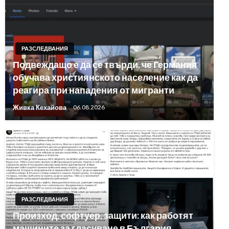
РАЗСЛЕДВАНИЯ
Подвеждащо е да се твърди, че Германия
обучава християнското население как да
реагира при нападения от мигранти
Живка Кехайова
06.08.2026
РАЗСЛЕДВАНИЯ
Произход, софтуер, защити: как работят
машините за гласуване в България