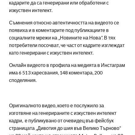
кадарите да са генерирани или обработени с
изкуствен интелект.
Съмнения относно автентичността на видеото се
появиха и в коментарите под публикациите в
социалните мрежи на „Новините на Нова”. В тях
потребители посочват, че част от кадрите изглеждат
като генерирани с изкуствен интелект.
Онлайн видеото в профила на медията в Инстаграм
има 6 513 харесвания, 148 коментара, 200
споделяния.
Оригиналното видео, което е послужило за
изготвяне на генерираните с изкуствен интелект
кадри, е публикувано от очевидец във фейсбук
страницата „Дивотия до шия във Велико Търново“