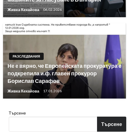
Живка Кехайова
06.02.2026
РАЗСЛЕДВАНИЯ
Не е вярно, че Европейската прокуратура е
подкрепила и.ф. главен прокурор
Борислав Сарафов
Живка Кехайова
17.01.2026
Търсене
Търсене