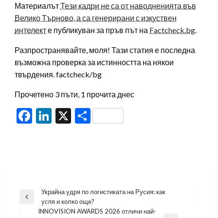
Материалът
Тези кадри не са от наводненията във
Велико Търново, а са генерирани с изкуствен
интелект
е публикуван за пръв път на
Factcheck.bg
.
Разпространявайте, моля! Тази статия е последна
възможна проверка за истинността на някои
твърдения. factcheck/bg
Прочетено 3 пъти, 1 прочита днес
Facebook
LinkedIn
X
Share
Навигация
Украйна удря по логистиката на Русия: как
Previous
успя и колко още?
Post
INNOVISION AWARDS 2026 отличи най-