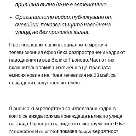
приливна вълна да не е автентично;
Оригиналното видео, публикувано от
очевидци, показва същата наводнена
улица, но без приливна вълна.
През последните дни в социалните мрежи и
телевизионния ефир бяха разпространени кадри от
наводненията във Велико Търново. Част от тях,
включително такива, излъчени в централната
емисия новини на Нова телевизия на 23 май, са
създадени с изкуствен интелект.
В анонса към репортажа са използвани кадри, в
които се вижда голяма прииждаща вълна по улица
на града. Проверка на видеото с инструмените Hive
Moderation и AI or Not показва 65,6% вероятност