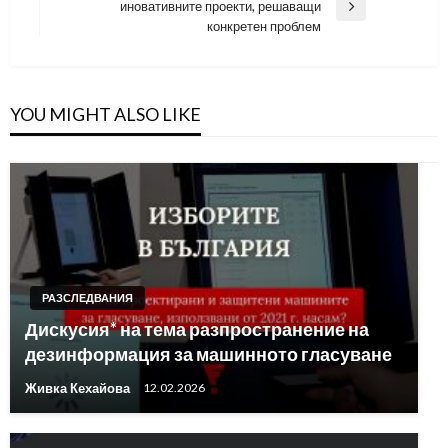
иновативните проекти, решаващи
Next
конкретен проблем
Post
YOU MIGHT ALSO LIKE
РАЗСЛЕДВАНИЯ
Дискусия* на тема разпространение на
дезинформация за машинното гласуване
Живка Кехайова
12.02.2026