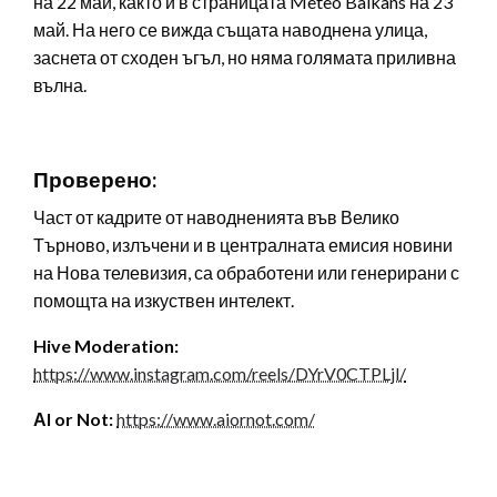
на 22 май, както и в страницата Meteo Balkans на 23
май. На него се вижда същата наводнена улица,
заснета от сходен ъгъл, но няма голямата приливна
вълна.
Проверено:
Част от кадрите от наводненията във Велико
Търново, излъчени и в централната емисия новини
на Нова телевизия, са обработени или генерирани с
помощта на изкуствен интелект.
Hive Moderation:
https://www.instagram.com/reels/DYrV0CTPLjl/
АI or Not:
https://www.aiornot.com/