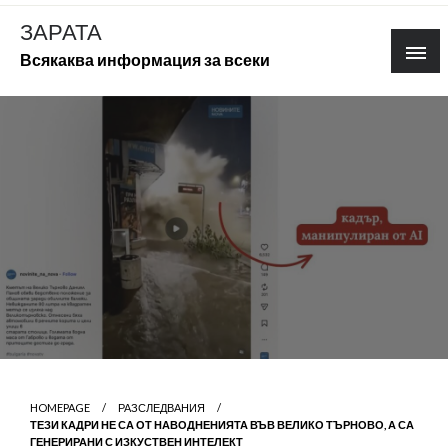
Skip
ЗАРАТА
to
Всякаква информация за всеки
content
HOMEPAGE
РАЗСЛЕДВАНИЯ
ТЕЗИ КАДРИ НЕ СА ОТ НАВОДНЕНИЯТА ВЪВ ВЕЛИКО ТЪРНОВО, А СА
ГЕНЕРИРАНИ С ИЗКУСТВЕН ИНТЕЛЕКТ