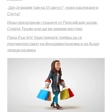
„Ще се видим там на 15 август“: ново нахлуване в
Сеута?
Иран предупреди страните от Персийския залив:
Спрете Тръмп или ще ви ударим жестоко
Папа Лъв XIV: Християните трябва да се
противопоставят на фундаментализма и да бъдат
творци на мира