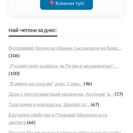
Кликни тук!
Най-четени за днес:
Володимир Зеленски обвини съюзниците на Киев:…
(106)
„Руският елит разбира, че Путин е неадекватен“:…
(100)
„В името на сина ми“ днес: Сема…
(96)
Дрон с експлозиви край украински „Антонов“ в…
(77)
Тази вечер в епизода на „Шербет от…
(67)
Брутално убийство в Пловдив! Мисерията се
заплита
(66)
Доналд Тръмп поискал спешно обяснение от шефа