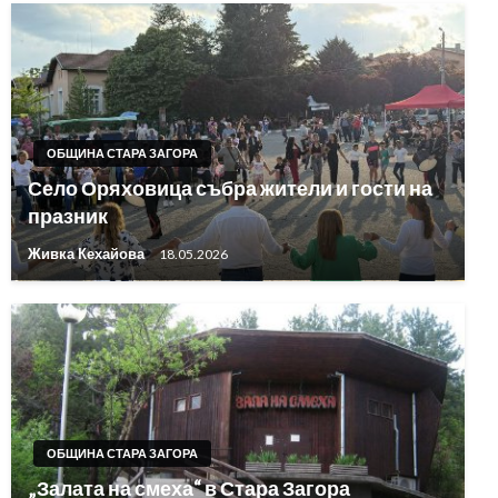
ОБЩИНА СТАРА ЗАГОРА
Село Оряховица събра жители и гости на
празник
Живка Кехайова
18.05.2026
ОБЩИНА СТАРА ЗАГОРА
„Залата на смеха“ в Стара Загора