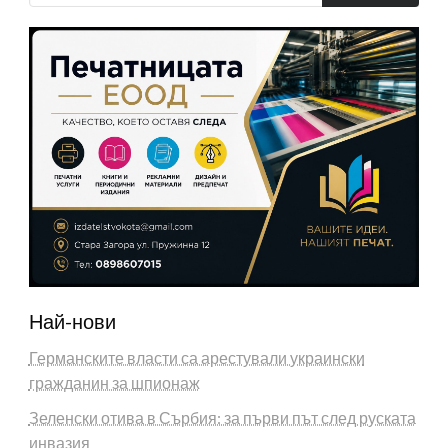
Най-нови
Германските власти са арестували украински
гражданин за шпионаж
Зеленски отива в Сърбия: за първи път след руската
инвазия