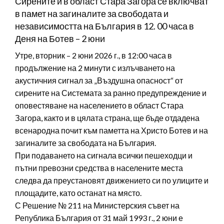
Сирените и в област Стара Загора се включват
в памет на загиналите за свободата и
независимостта на България в 12. 00 часа в
Деня на Ботев – 2 юни
Утре, вторник – 2 юни 2026 г., в 12:00 часа в
продължение на 2 минути с излъчването на
акустичния сигнал за „Въздушна опасност“ от
сирените на Системата за ранно предупреждение и
оповестяване на населението в област Стара
Загора, както и в цялата страна, ще бъде отдадена
всенародна почит към паметта на Христо Ботев и на
загиналите за свободата на България.
При подаването на сигнала всички пешеходци и
пътни превозни средства в населените места
следва да преустановят движението си по улиците и
площадите, като останат на място.
С Решение № 211 на Министерския съвет на
Република България от 31 май 1993 г., 2 юни е