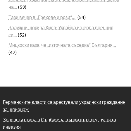
на…
(59)
Тази вечер в „Грехове и рози“:…
(54)
Залужни шокира Киев: Украйна изчерпа военния
си…
(52)
Мицкоски каза, че „източната съседка“ България…
(47)
Германските власти са арестували украински гражданин
за шпионаж
Зеленски отива в Сърбия: за първи път след руската
инвазия