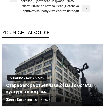
Previous
закрива „Цветовете на джаза“ 2026
Post
Участниците в състезанието „Ботевска
Next
аритметика“ получиха своите награди
Post
YOU MIGHT ALSO LIKE
ОБЩИНА СТАРА ЗАГОРА
Стара Загора отбелязва 24 май с богата
културна програма
Живка Кехайова
04.05.2026