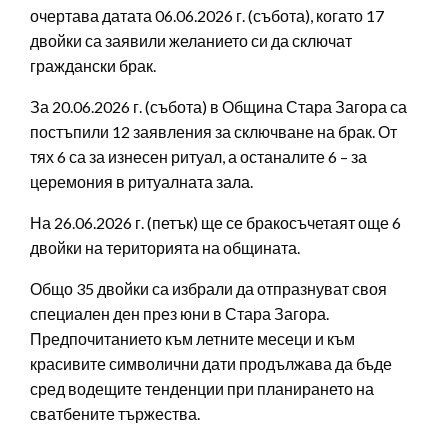
очертава датата 06.06.2026 г. (събота), когато 17
двойки са заявили желанието си да сключат
граждански брак.
За 20.06.2026 г. (събота) в Община Стара Загора са
постъпили 12 заявления за сключване на брак. От
тях 6 са за изнесен ритуал, а останалите 6 – за
церемония в ритуалната зала.
На 26.06.2026 г. (петък) ще се бракосъчетаят още 6
двойки на територията на общината.
Общо 35 двойки са избрали да отпразнуват своя
специален ден през юни в Стара Загора.
Предпочитанието към летните месеци и към
красивите символични дати продължава да бъде
сред водещите тенденции при планирането на
сватбените тържества.