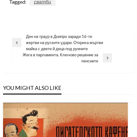
Tagged:
сватби
Навигация
Ден на траур в Днипро заради 16-те
жертви на руските удари. Откриха мъртви
Previous
майка с двете й деца под руините
Post
Жега в парламента. Ключово решение за
Next
пенсиите
Post
YOU MIGHT ALSO LIKE