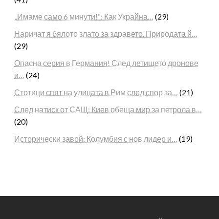
„Имаме само 6 минути!“: Как Украйна…
(29)
Наричат я бялото злато за здравето. Природата й…
(29)
Опасна серия в Германия! След летището дронове
и…
(24)
Стотици спят на улицата в Рим след спор за…
(21)
След натиск от САЩ: Киев обеща мир за петрола в…
(20)
Исторически завой: Колумбия с нов лидер и…
(19)