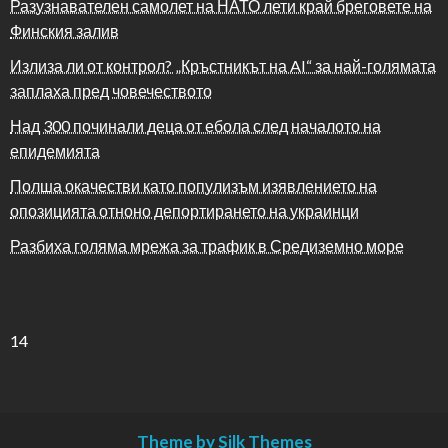
Разузнавателен самолет на НАТО лети край бреговете на
Финския залив
Излиза ли от контрол? „Кръстникът на AI“ за най-голямата
заплаха пред човечеството
Над 300 починали деца от ебола след началото на
епидемията
Полша окачестви като популизъм изявлението на
опозицията отноно депортирането на украинци
Разбиха голяма мрежа за трафик в Средиземно море
14
Theme by Silk Themes