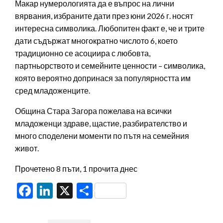
Макар нумерологията да е въпрос на лични
вярвания, избраните дати през юни 2026 г. носят
интересна символика. Любопитен факт е, че и трите
дати съдържат многократно числото 6, което
традиционно се асоциира с любовта,
партньорството и семейните ценности – символика,
която вероятно допринася за популярността им
сред младоженците.
Община Стара Загора пожелава на всички
младоженци здраве, щастие, разбирателство и
много споделени моменти по пътя на семейния
живот.
Прочетено 8 пъти, 1 прочита днес
Facebook
LinkedIn
X
Share