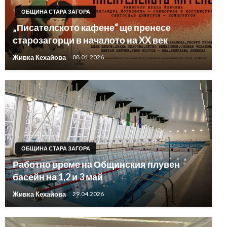
ОБЩИНА СТАРА ЗАГОРА
„Писателското кафене“ ще пренесе
старозагорци в началото на XX век
Живка Кехайова
08.01.2026
ОБЩИНА СТАРА ЗАГОРА
Работно време на Общинския плувен
басейн на 1,2 и 3 май
Живка Кехайова
29.04.2026