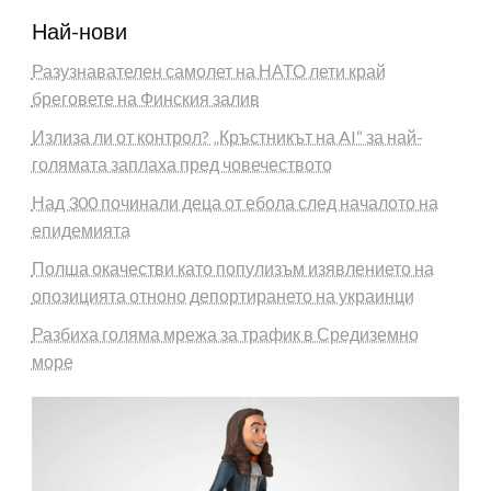
Най-нови
Разузнавателен самолет на НАТО лети край
бреговете на Финския залив
Излиза ли от контрол? „Кръстникът на AI“ за най-
голямата заплаха пред човечеството
Над 300 починали деца от ебола след началото на
епидемията
Полша окачестви като популизъм изявлението на
опозицията отноно депортирането на украинци
Разбиха голяма мрежа за трафик в Средиземно
море