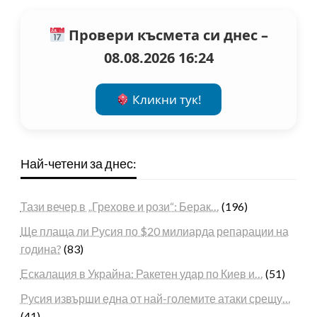
Провери късмета си днес –
08.08.2026 16:24
Кликни тук!
Най-четени за днес:
Тази вечер в „Грехове и рози“: Берак…
(196)
Ще плаща ли Русия по $20 милиарда репарации на
година?
(83)
Ескалация в Украйна: Ракетен удар по Киев и…
(51)
Русия извърши една от най-големите атаки срещу…
(41)