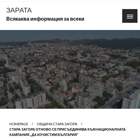
Skip
ЗАРАТА
to
Всякаква информация за всеки
content
HOMEPAGE
ОБЩИНА СТАРА ЗАГОРА
СТАРА ЗАГОРА ОТНОВО СЕ ПРИСЪЕДИНЯВА КЪМ НАЦИОНАЛНАТА
КАМПАНИЯ „ДА ИЗЧИСТИМ БЪЛГАРИЯ“