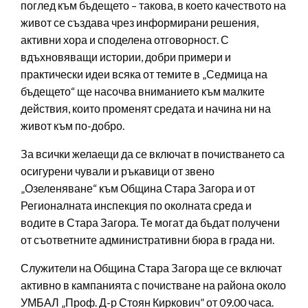
поглед към бъдещето – такова, в което качеството на
живот се създава чрез информирани решения,
активни хора и споделена отговорност. С
вдъхновяващи истории, добри примери и
практически идеи всяка от темите в „Седмица на
бъдещето“ ще насочва вниманието към малките
действия, които променят средата и начина ни на
живот към по-добро.
За всички желаещи да се включат в почистването са
осигурени чували и ръкавици от звено
„Озеленяване“ към Община Стара Загора и от
Регионалната инспекция по околната среда и
водите в Стара Загора. Те могат да бъдат получени
от съответните административни бюра в града ни.
Служители на Община Стара Загора ще се включат
активно в кампанията с почистване на района около
УМБАЛ „Проф. Д-р Стоян Киркович” от 09.00 часа.