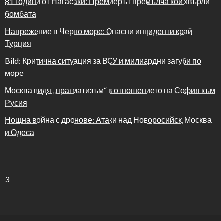
81 години от Нагасаки: Премиерът премълча кой хвърли
бомбата
Напрежение в Черно море: Опасни инциденти край
Турция
Bild: Критична ситуация за ВСУ и милиардни загуби по
море
Москва видя „прагматизъм“ в отношението на София към
Русия
Нощна война с дронове: Атаки над Новоросийск, Москва
и Одеса
3