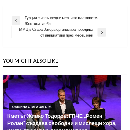
Навигация
Турция с извънредни мерки за плажовете.
Previous
Жестоки глоби
Post
ММЦ в Стара Загора организира поредица
Next
от инициативи през месец юни
Post
YOU MIGHT ALSO LIKE
ОБЩИНА СТАРА ЗАГОРА
Кметът Живко Тодоров: ГПЧЕ „Ромен
Ролан“ създава свободни и мислещи хора,