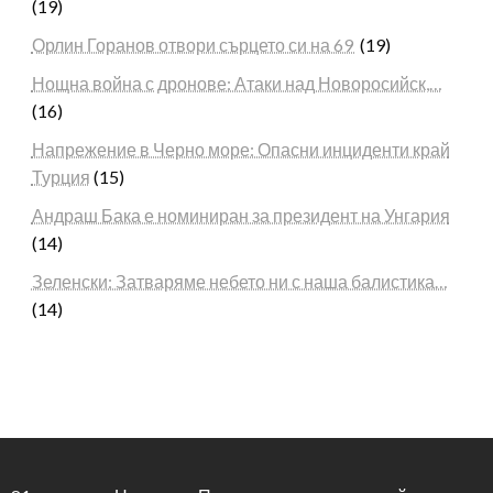
(19)
Орлин Горанов отвори сърцето си на 69
(19)
Нощна война с дронове: Атаки над Новоросийск,…
(16)
Напрежение в Черно море: Опасни инциденти край
Турция
(15)
Андраш Бака е номиниран за президент на Унгария
(14)
Зеленски: Затваряме небето ни с наша балистика…
(14)