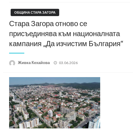
ОБЩИНА СТАРА ЗАГОРА
Стара Загора отново се
присъединява към националната
кампания „Да изчистим България“
Posted
Живка Кехайова
03.06.2026
on