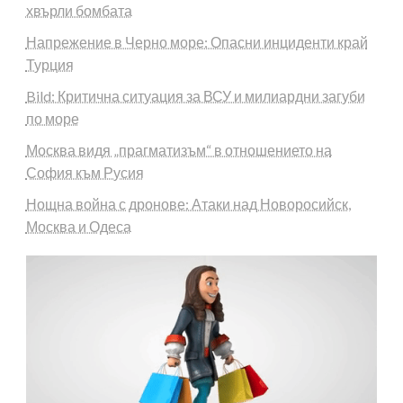
хвърли бомбата
Напрежение в Черно море: Опасни инциденти край
Турция
Bild: Критична ситуация за ВСУ и милиардни загуби
по море
Москва видя „прагматизъм“ в отношението на
София към Русия
Нощна война с дронове: Атаки над Новоросийск,
Москва и Одеса