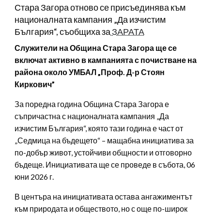
Стара Загора отново се присъединява към
националната кампания „Да изчистим
България“, съобщиха за
ЗАРАТА
Служители на Община Стара Загора ще се
включат активно в кампанията с почистване на
района около УМБАЛ „Проф. Д-р Стоян
Киркович”
За поредна година Община Стара Загора е
съпричастна с националната кампания „Да
изчистим България“, която тази година е част от
„Седмица на бъдещето“ – мащабна инициатива за
по-добър живот, устойчиви общности и отговорно
бъдеще. Инициативата ще се проведе в събота, 06
юни 2026 г.
В центъра на инициативата остава ангажиментът
към природата и обществото, но с още по-широк