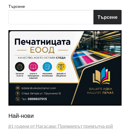
Търсене
Търсене
Най-нови
81 години от Нагасаки: Премиерът премълча кой