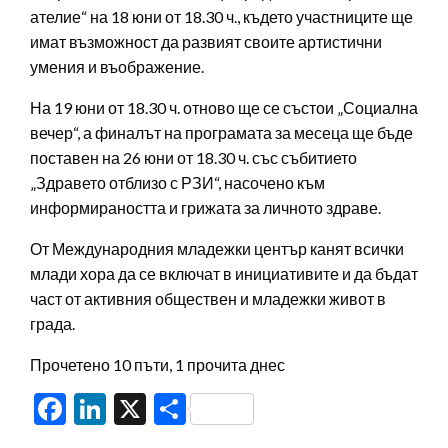
ателие“ на 18 юни от 18.30 ч., където участниците ще
имат възможност да развият своите артистични
умения и въображение.
На 19 юни от 18.30 ч. отново ще се състои „Социална
вечер“, а финалът на програмата за месеца ще бъде
поставен на 26 юни от 18.30 ч. със събитието
„Здравето отблизо с РЗИ“, насочено към
информираността и грижата за личното здраве.
От Международния младежки център канят всички
млади хора да се включат в инициативите и да бъдат
част от активния обществен и младежки живот в
града.
Прочетено 10 пъти, 1 прочита днес
Facebook
LinkedIn
X
Share