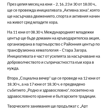
През целия месец на юни – 2, 16, 23 и 30 от 18.00 ч.,
ще се провежда инициативата „Активна зона“, която
ще насърчава движението, спорта и активния начин
на живот сред младите хора.
На 11 юни от 08.30 ч. Международният младежки
център ще бъде домакин на кръводарителска акция,
организирана в партньорство с Районния център по
трансфузионна хематология – Стара Загора.
Инициативата е част от усилията за насърчаване на
доброволчеството и съпричастността към хора в
нужда.
Втора „Социална вечер“ ще се проведе на 12 юни от
18.30 ч., а на 17 юни от 18.30 ч. е предвидено
събитието „Родно и здравословно“, посветено на
здравословното хранене и българските традиции.
Творческите занимания ще продължат с „Арт