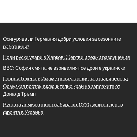
Осигурява ли Германия добри условия за сезонните
работници?
Нови руски удари в Харков: Жертви и тежки разрушения
ВВС: София смята, че взривилият се дрон е украински
Говори Техеран: Имаме нови условия за отварянето на
Ормузкия проток, включително край на заплахите от
Доналд Тръмп
Руската армия отново набира по 1000 души на ден за
фронта в Украйна