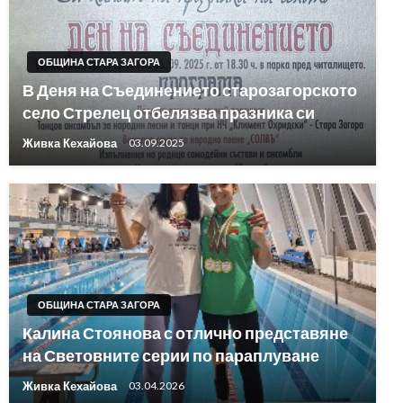
ОБЩИНА СТАРА ЗАГОРА
В Деня на Съединението старозагорското
село Стрелец отбелязва празника си
Живка Кехайова
03.09.2025
ОБЩИНА СТАРА ЗАГОРА
Калина Стоянова с отлично представяне
на Световните серии по параплуване
Живка Кехайова
03.04.2026