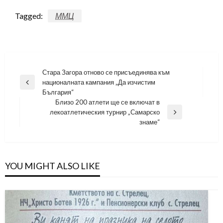
Tagged:
ММЦ
Навигация
Стара Загора отново се присъединява към
националната кампания „Да изчистим
Previous
България“
Post
Близо 200 атлети ще се включат в
лекоатлетическия турнир „Самарско
Next
знаме“
Post
YOU MIGHT ALSO LIKE