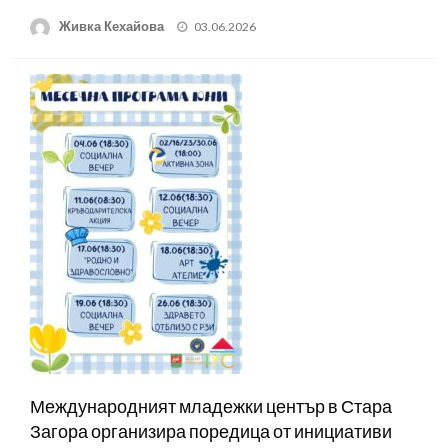
Posted
Живка Кехайова
03.06.2026
on
Международният младежки център в Стара
Загора организира поредица от инициативи