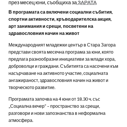
през месец юни, съобщиха за
ЗАРАТА
В програмата са включени социални събития,
спортни активности, кръводарителска акция,
арт занимания и срещи, посветени на
здравословния начин на живот
Международният младежки център в Стара Загора
представи своята месечна програма за юни, която
предлага разнообразни инициативи за млади хора,
доброволци и граждани. Събитията са насочени към
насърчаване на активното участие, социалната
ангажираност, здравословния начин на живот и
творческото развитие.
Програмата започва на 4 юни от 18.30 ч. със
„Социална вечер“ – пространство за срещи,
разговори и нови запознанства в неформална
атмосфера.