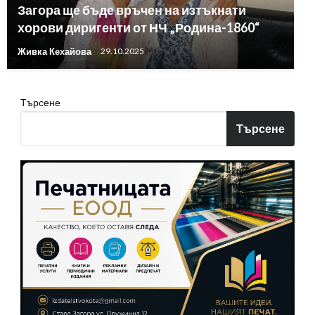
Загора ще бъде връчен на изтъкнати
хорови диригенти от НЧ „Родина-1860“
Живка Кехайова
29.10.2025
Търсене
Търсене