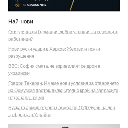
Най-нови
Осигурява ли Германия добри условия за сезонните
работници?
Нови руски удари в Харков: Жертви и тежки
разрушения
ВВС: София смята, че взривилият се дрон е
украински
Говори Техеран: Имаме нови условия за отварянето
на Ормузкия проток, включително край на заплахите
от Доналд Тръмп
Руската армия отново набира по 1000 души на ден
за фронта в Украйна