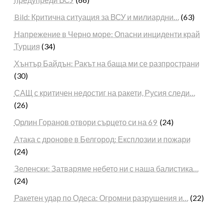
Bild: Критична ситуация за ВСУ и милиардни…
(63)
Напрежение в Черно море: Опасни инциденти край
Турция
(34)
Хънтър Байдън: Ракът на баща ми се разпространи
(30)
САЩ с критичен недостиг на ракети, Русия следи…
(26)
Орлин Горанов отвори сърцето си на 69
(24)
Атака с дронове в Белгород: Експлозии и пожари
(24)
Зеленски: Затваряме небето ни с наша балистика…
(24)
Ракетен удар по Одеса: Огромни разрушения и…
(22)