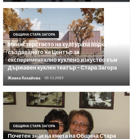
ОБЩИНА СТАРА ЗАГОРА
Министерството на културата подкрепи
създаването на Център за
експериментално куклено изкуство към
Държавен куклен театър – Стара Загора
Живка Кехайова
03.11.2025
ОБЩИНА СТАРА ЗАГОРА
Почетен знак на кмета на Община Стара