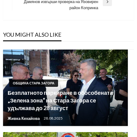
Дамянов извърши проверка на Язовирен
Next
район Копринка
Post
YOU MIGHT ALSO LIKE
ОБЩИНА СТАРА ЗАГОРА
Безплатното паркиране в обособената
„Зелена зона“ на Стара Загора се
удължава до 28 август
Живка Кехайова
28.08.2025