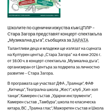
Школите по сценични изкуства към ЦПЛР –
Стара Загора представят концерт-спектакъла
„Музикална дъга“, съобщиха за
ЗАРАТА
Талантливи деца и младежи ще излязат на сцената
на Културен център „Стара Загора“ на 4 юни 2026 г.
от 18.00 ч. в концерт-спектакъла „Музикална дъга“,
организиран от Центъра за подкрепа за личностно
развитие – Стара Загора.
В програмата ще участват ДФА „Траянци“, ФАФ
„Китчица“, Театрална школа „Жест“, клуб „Хип-хоп
танци“, Камерен състав „Ударни инструменти“,
Камерен състав „Тамбура“, школа по класическа
китара, ВС „Траяна глас“, Мажоретен състав и Школа