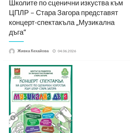
Школите по сценични изкуства към
ЦПЛР – Стара Загора представят
концерт-спектакъла „Музикална
дъга“
Posted
Живка Кехайова
04.06.2026
on