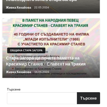
Живка Кехайова
22.05.2026
ОБЩИНА СТАРА ЗАГОРА
Стара Загора ще почете паметта на
Красимир Станев – Славеят на Тракия
Живка Кехайова
16.01.2026
Търсене
Търсене