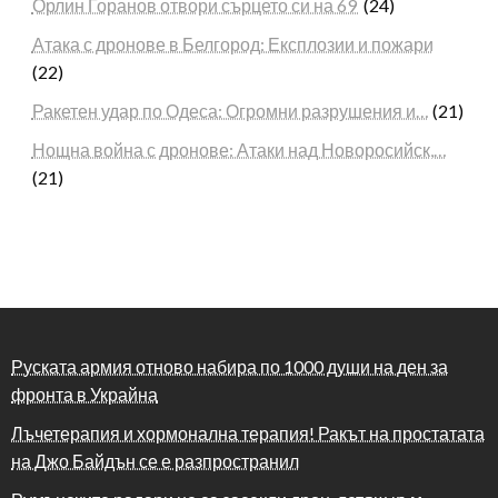
Орлин Горанов отвори сърцето си на 69
(24)
Атака с дронове в Белгород: Експлозии и пожари
(22)
Ракетен удар по Одеса: Огромни разрушения и…
(21)
Нощна война с дронове: Атаки над Новоросийск,…
(21)
Руската армия отново набира по 1000 души на ден за
фронта в Украйна
Лъчетерапия и хормонална терапия! Ракът на простатата
на Джо Байдън се е разпространил