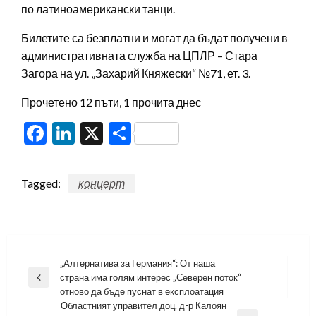
по латиноамерикански танци.
Билетите са безплатни и могат да бъдат получени в
административната служба на ЦПЛР – Стара
Загора на ул. „Захарий Княжески“ №71, ет. 3.
Прочетено 12 пъти, 1 прочита днес
Facebook
LinkedIn
X
Share
Tagged:
концерт
Навигация
„Алтернатива за Германия“: От наша
страна има голям интерес „Северен поток“
Previous
отново да бъде пуснат в експлоатация
Post
Областният управител доц. д-р Калоян