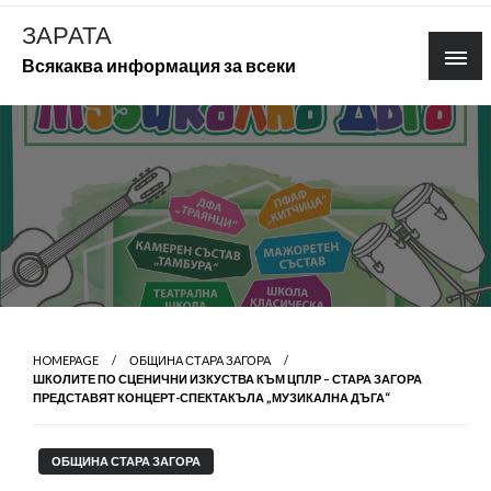
Skip
ЗАРАТА
to
Всякаква информация за всеки
content
HOMEPAGE
ОБЩИНА СТАРА ЗАГОРА
ШКОЛИТЕ ПО СЦЕНИЧНИ ИЗКУСТВА КЪМ ЦПЛР – СТАРА ЗАГОРА
ПРЕДСТАВЯТ КОНЦЕРТ-СПЕКТАКЪЛА „МУЗИКАЛНА ДЪГА“
ОБЩИНА СТАРА ЗАГОРА