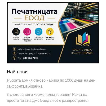
Най-нови
Руската армия отново набира по 1000 души на ден
за фронта в Украйна
Лъчетерапия и хормонална терапия! Ракът на
простатата на Джо Байдън се е разпространил