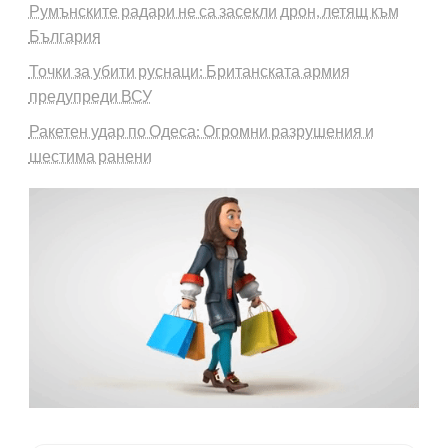
Румънските радари не са засекли дрон, летящ към
България
Точки за убити руснаци: Британската армия
предупреди ВСУ
Ракетен удар по Одеса: Огромни разрушения и
шестима ранени