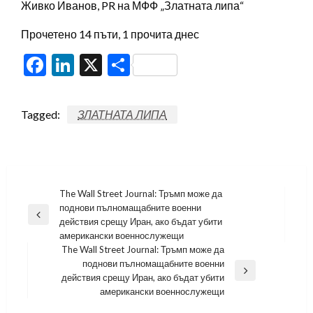
Живко Иванов, PR на МФФ „Златната липа“
Прочетено 14 пъти, 1 прочита днес
Facebook
LinkedIn
X
Share
Tagged:
ЗЛАТНАТА ЛИПА
Навигация
The Wall Street Journal: Тръмп може да
поднови пълномащабните военни
Previous
действия срещу Иран, ако бъдат убити
Post
американски военнослужещи
The Wall Street Journal: Тръмп може да
поднови пълномащабните военни
Next
действия срещу Иран, ако бъдат убити
Post
американски военнослужещи