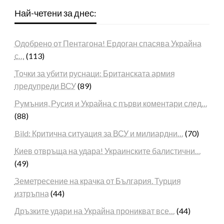
Най-четени за днес:
Одобрено от Пентагона! Ердоган спасява Украйна
с…
(113)
Точки за убити руснаци: Британската армия
предупреди ВСУ
(89)
Румъния, Русия и Украйна с първи коментари след…
(88)
Bild: Критична ситуация за ВСУ и милиардни…
(70)
Киев отвръща на удара! Украинските балистични…
(49)
Земетресение на крачка от България. Турция
изтръпна
(44)
Дръзките удари на Украйна проникват все…
(44)