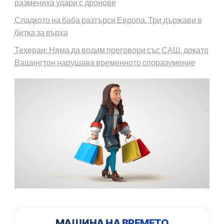
размениха удари с дронове
Сладкото на баба разтърси Европа. Три държави в
битка за върха
Техеран: Няма да водим преговори със САЩ, докато
Вашингтон нарушава временното споразумение
МАШИНА НА ВРЕМЕТО