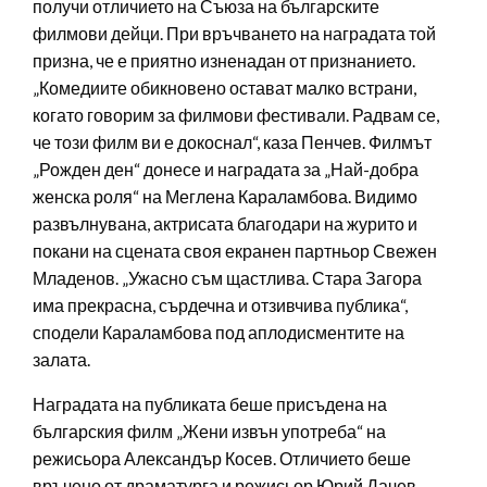
получи отличието на Съюза на българските
филмови дейци. При връчването на наградата той
призна, че е приятно изненадан от признанието.
„Комедиите обикновено остават малко встрани,
когато говорим за филмови фестивали. Радвам се,
че този филм ви е докоснал“, каза Пенчев. Филмът
„Рожден ден“ донесе и наградата за „Най-добра
женска роля“ на Меглена Караламбова. Видимо
развълнувана, актрисата благодари на журито и
покани на сцената своя екранен партньор Свежен
Младенов. „Ужасно съм щастлива. Стара Загора
има прекрасна, сърдечна и отзивчива публика“,
сподели Караламбова под аплодисментите на
залата.
Наградата на публиката беше присъдена на
българския филм „Жени извън употреба“ на
режисьора Александър Косев. Отличието беше
връчено от драматурга и режисьор Юрий Дачев,