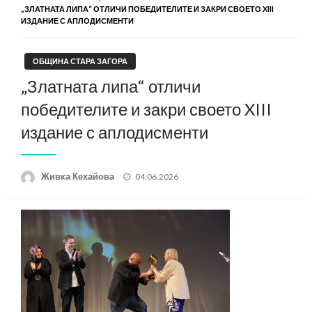
„ЗЛАТНАТА ЛИПА“ ОТЛИЧИ ПОБЕДИТЕЛИТЕ И ЗАКРИ СВОЕТО XIII
ИЗДАНИЕ С АПЛОДИСМЕНТИ
ОБЩИНА СТАРА ЗАГОРА
„Златната липа“ отличи
победителите и закри своето XIII
издание с аплодисменти
Posted
Живка Кехайова
04.06.2026
on