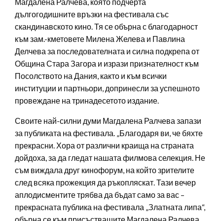
Магдалена Ралчева, която подчерта
дългогодишните връзки на фестивала със
скандинавското кино. Тя се обърна с благодарност
към зам.-кметовете Милена Желева и Павлина
Делчева за последователната и силна подкрепа от
Община Стара Загора и изрази признателност към
Посолството на Дания, както и към всички
институции и партньори, допринесли за успешното
провеждане на тринадесетото издание.
Своите най-силни думи Магдалена Ралчева запази
за публиката на фестивала. „Благодаря ви, че бяхте
прекрасни. Хора от различни краища на страната
дойдоха, за да гледат нашата филмова селекция. Не
съм виждала друг кинофорум, на който зрителите
след всяка прожекция да ръкопляскат. Тази вечер
аплодисментите трябва да бъдат само за вас –
прекрасната публика на фестивала „Златната липа“,
обърна се към присъстващите Магдалена Ралчева.