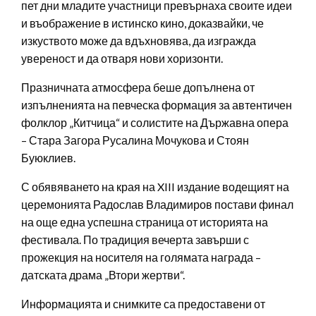
пет дни младите участници превърнаха своите идеи
и въображение в истинско кино, доказвайки, че
изкуството може да вдъхновява, да изгражда
увереност и да отваря нови хоризонти.
Празничната атмосфера беше допълнена от
изпълненията на певческа формация за автентичен
фолклор „Китчица“ и солистите на Държавна опера
– Стара Загора Русалина Мочукова и Стоян
Буюклиев.
С обявяването на края на XIII издание водещият на
церемонията Радослав Владимиров постави финал
на още една успешна страница от историята на
фестивала. По традиция вечерта завърши с
прожекция на носителя на голямата награда –
датската драма „Втори жертви“.
Информацията и снимките са предоставени от