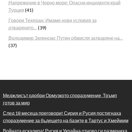
Напрежение в Черно море: Опасни инциденти край
Турция
(41)
Говори Техеран: Имаме нови условия за
отварянето…
(39)
Володимир Зеленски: Путин обмисля затваряне на…
(37)
Меджлисът одобри Ормузкото споразумение, Тръмп
готов за мир
След 18 месеца преговори! Сирия и Русия постигнаха
споразумение за бъдещето на базите в Тартус и Хмеймим
Войната ескалира! Русия и Украйна отново си размениха