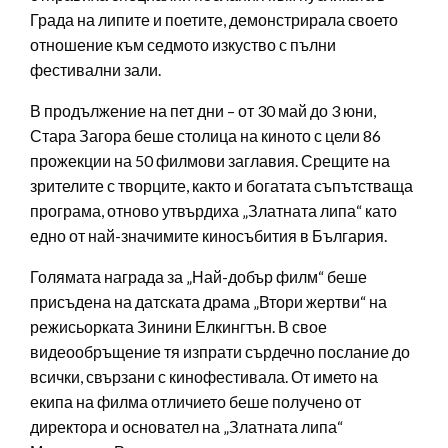
Града на липите и поетите, демонстрирала своето
отношение към седмото изкуство с пълни
фестивални зали.
В продължение на пет дни – от 30 май до 3 юни,
Стара Загора беше столица на киното с цели 86
прожекции на 50 филмови заглавия. Срещите на
зрителите с творците, както и богатата съпътстваща
програма, отново утвърдиха „Златната липа“ като
едно от най-значимите киносъбития в България.
Голямата награда за „Най-добър филм“ беше
присъдена на датската драма „Втори жертви“ на
режисьорката Зинини Елкингтън. В свое
видеообръщение тя изпрати сърдечно послание до
всички, свързани с кинофестивала. От името на
екипа на филма отличието беше получено от
директора и основател на „Златната липа“