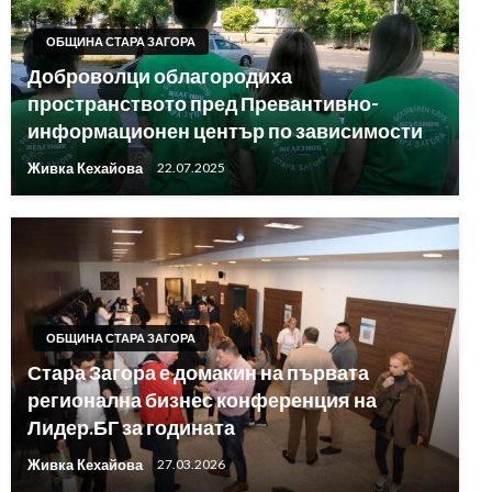
ОБЩИНА СТАРА ЗАГОРА
Доброволци облагородиха
пространството пред Превантивно-
информационен център по зависимости
Живка Кехайова
22.07.2025
ОБЩИНА СТАРА ЗАГОРА
Стара Загора е домакин на първата
регионална бизнес конференция на
Лидер.БГ за годината
Живка Кехайова
27.03.2026