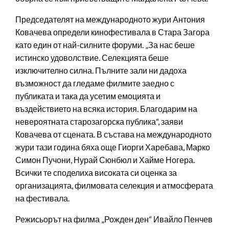
Председателят на международното жури Антония
Ковачева определи кинофестивала в Стара Загора
като един от най-силните форуми. „За нас беше
истинско удоволствие. Селекцията беше
изключително силна. Пълните зали ни дадоха
възможност да гледаме филмите заедно с
публиката и така да усетим емоцията и
въздействието на всяка история. Благодарим на
невероятната старозагорска публика“, заяви
Ковачева от сцената. В състава на международното
жури тази година бяха още Гиорги Харебава, Марко
Симон Пучони, Нурай Сюнбюл и Хайме Ногера.
Всички те споделиха високата си оценка за
организацията, филмовата селекция и атмосферата
на фестивала.
Режисьорът на филма „Рожден ден“ Ивайло Пенчев