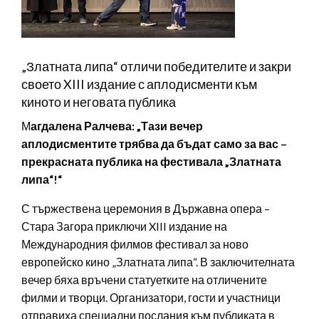
„Златната липа“ отличи победителите и закри
своето XIII издание с аплодисменти към
киното и неговата публика
М
агдалена Ралчева: „Тази вечер
аплодисментите трябва да бъдат само за вас –
прекрасната публика на фестивала „Златната
липа“!“
С тържествена церемония в Държавна опера –
Стара Загора приключи XIII издание на
Международния филмов фестивал за ново
европейско кино „Златната липа“. В заключителната
вечер бяха връчени статуетките на отличените
филми и творци. Организатори, гости и участници
отправиха специални послания към публиката в