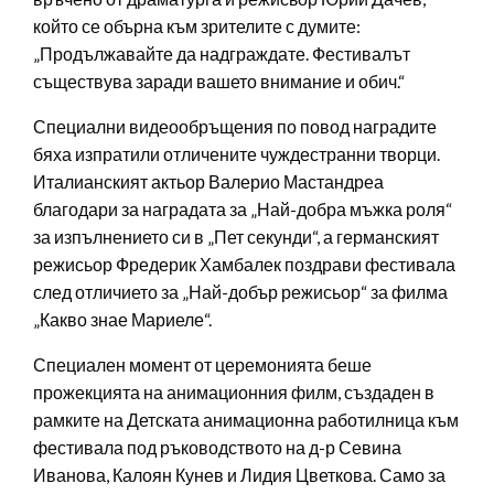
който се обърна към зрителите с думите:
„Продължавайте да надграждате. Фестивалът
съществува заради вашето внимание и обич.“
Специални видеообръщения по повод наградите
бяха изпратили отличените чуждестранни творци.
Италианският актьор Валерио Мастандреа
благодари за наградата за „Най-добра мъжка роля“
за изпълнението си в „Пет секунди“, а германският
режисьор Фредерик Хамбалек поздрави фестивала
след отличието за „Най-добър режисьор“ за филма
„Какво знае Мариеле“.
Специален момент от церемонията беше
прожекцията на анимационния филм, създаден в
рамките на Детската анимационна работилница към
фестивала под ръководството на д-р Севина
Иванова, Калоян Кунев и Лидия Цветкова. Само за