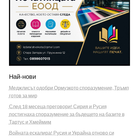
Най-нови
Меджлисът одобри Ормузкото споразумение, Тръмп
готов за мир
След 18 месеца преговори! Сирия и Русия
постигнаха споразумение за бъдещето на базите в
Тартус и Хмеймим
Войната ескалира! Русия и Украйна отново си