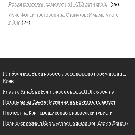
Разузнавателен самолет на НАТО лети край…
(28)
Луис Фонси проговори за Стоичков: Имаме много
общо
(25)
Швейцария: Неутралитетът не изключва солидарност с
Киев
Криза в Украйна: Енергиен колапс и ТЦК скандали
Нов щурм на Сеута? Испания на нокти за 15 август
Протест на Крит срещу кораб с израелски туристи
Нови експлозии в Киев, ударен е жилищен блок в Донецк