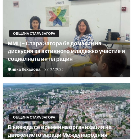
ОБЩИНА СТАРА ЗАГОРА
ММЦ – Стара Загора бе домакин на
дискусия за активното младежко участие и
социалната интеграция
Живка Кехайова
22.07.2025
ОБЩИНА СТАРА ЗАГОРА
Въвежда се временна организация на
движението заради Международния