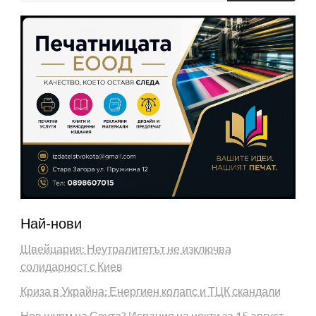
Най-нови
Швейцария: Неутралитетът не изключва
солидарност с Киев
Криза в Украйна: Енергиен колапс и ТЦК скандали
Нов щурм на Сеута? Испания на нокти за 15 август