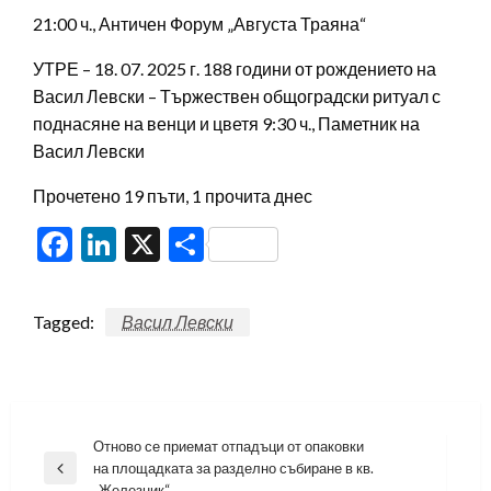
21:00 ч., Античен Форум „Августа Траяна“
УТРЕ – 18. 07. 2025 г. 188 години от рождението на
Васил Левски – Тържествен общоградски ритуал с
поднасяне на венци и цветя 9:30 ч., Паметник на
Васил Левски
Прочетено 19 пъти, 1 прочита днес
Facebook
LinkedIn
X
Share
Tagged:
Васил Левски
Навигация
Отново се приемат отпадъци от опаковки
на площадката за разделно събиране в кв.
Previous
„Железник“