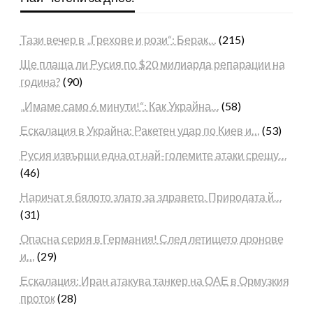
Тази вечер в „Грехове и рози“: Берак…
(215)
Ще плаща ли Русия по $20 милиарда репарации на
година?
(90)
„Имаме само 6 минути!“: Как Украйна…
(58)
Ескалация в Украйна: Ракетен удар по Киев и…
(53)
Русия извърши една от най-големите атаки срещу…
(46)
Наричат я бялото злато за здравето. Природата й…
(31)
Опасна серия в Германия! След летището дронове
и…
(29)
Ескалация: Иран атакува танкер на ОАЕ в Ормузкия
проток
(28)