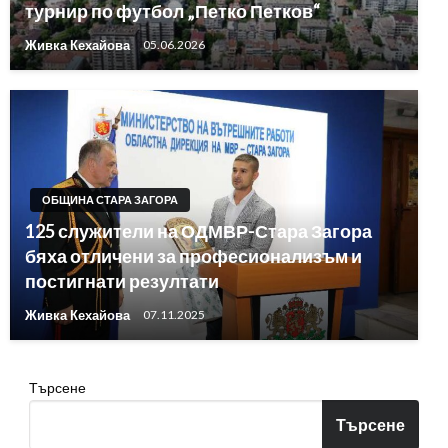
турнир по футбол „Петко Петков“
Живка Кехайова
05.06.2026
ОБЩИНА СТАРА ЗАГОРА
125 служители на ОДМВР-Стара Загора
бяха отличени за професионализъм и
постигнати резултати
Живка Кехайова
07.11.2025
Търсене
Търсене