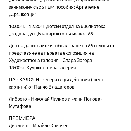
занимания със STEM пособия; Арт ателие
„Сръчковци”
10:00 ч. – 12:30 ч., Детски отдел на библиотека
„Родина”, ул. „Българско опълчение” 69
Ден на дарителите и отбелязване на 65 години от
представяне на първата експозиция на
Художествена галерия – Стара Загора
18:00 ч., Художествена галерия
ЦАР КАЛОЯН – Опера в три действия (шест
картини) от Панчо Владигеров
Либрето – Николай Лилиев и Фани Попова-
Мутафова
ПРЕМИЕРА
Диригент – Ивайло Кринчев