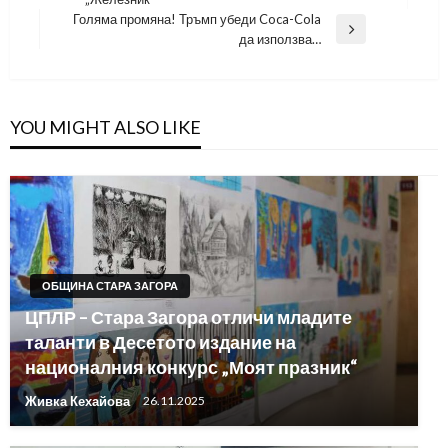
Post
Голяма промяна! Тръмп убеди Coca-Cola
Next
да използва…
Post
YOU MIGHT ALSO LIKE
ОБЩИНА СТАРА ЗАГОРА
ЦПЛР – Стара Загора отличи младите
таланти в Десетото издание на
националния конкурс „Моят празник“
Живка Кехайова
26.11.2025