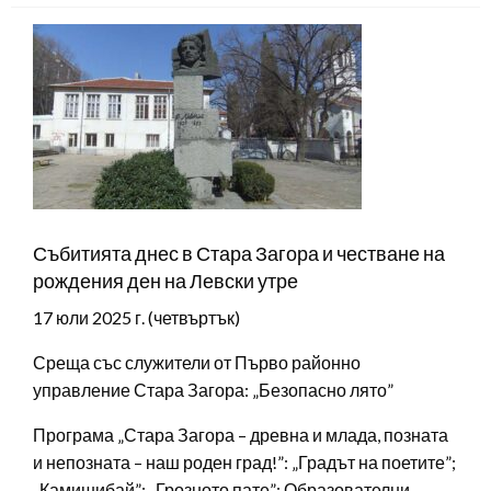
Събитията днес в Стара Загора и честване на
рождения ден на Левски утре
17 юли 2025 г. (четвъртък)
Среща със служители от Първо районно
управление Стара Загора: „Безопасно лято”
Програма „Стара Загора – древна и млада, позната
и непозната – наш роден град!”: „Градът на поетите”;
„Камишибай”: „Грозното пате”; Образователни