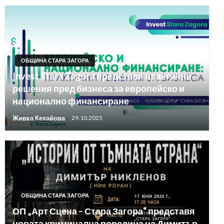
ОБЩИНА СТАРА ЗАГОРА
Invest Stara Zagora представя практични
решения пред бизнеса за европейско и
национално финансиране
Живка Кехайова
29.10.2025
ОБЩИНА СТАРА ЗАГОРА
ОП „Арт Сцена – Стара Загора“ представя
новата криминална поредица на Димитър