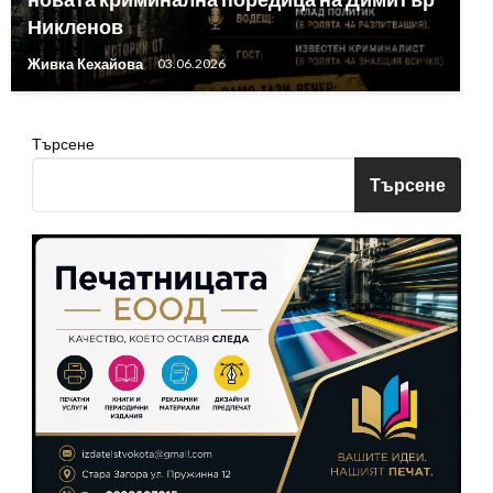
Никленов
Живка Кехайова
03.06.2026
Търсене
Търсене