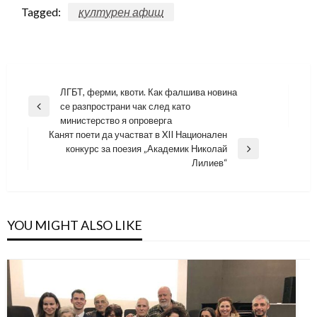
Tagged:
културен афиш
Навигация
ЛГБТ, ферми, квоти. Как фалшива новина
се разпространи чак след като
Previous
министерство я опроверга
Post
Канят поети да участват в XII Национален
конкурс за поезия „Академик Николай
Next
Лилиев“
Post
YOU MIGHT ALSO LIKE