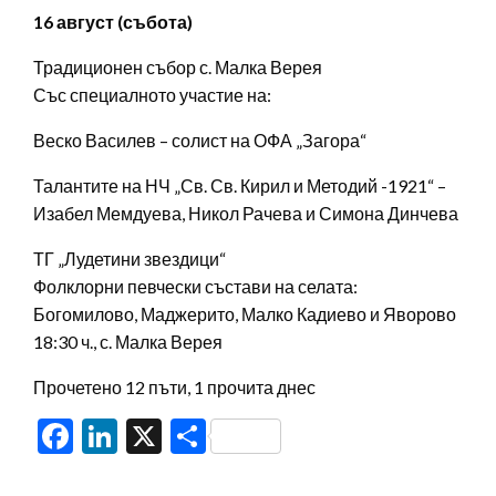
16 август (събота)
Традиционен събор с. Малка Верея
Със специалното участие на:
Веско Василев – солист на ОФА „Загора“
Талантите на НЧ „Св. Св. Кирил и Методий -1921“ –
Изабел Мемдуева, Никол Рачева и Симона Динчева
ТГ „Лудетини звездици“
Фолклорни певчески състави на селата:
Богомилово, Маджерито, Малко Кадиево и Яворово
18:30 ч., с. Малка Верея
Прочетено 12 пъти, 1 прочита днес
Facebook
LinkedIn
X
Share