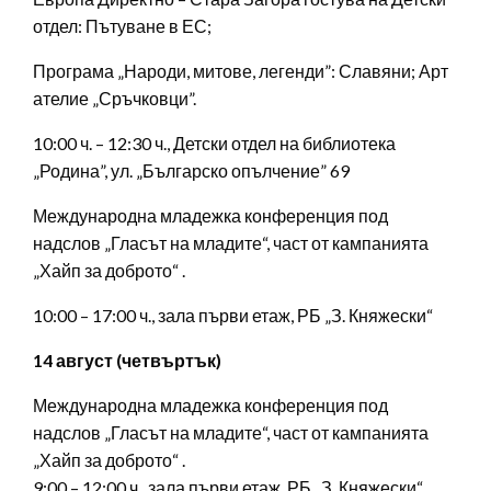
отдел: Пътуване в ЕС;
Програма „Народи, митове, легенди”: Славяни; Арт
ателие „Сръчковци”.
10:00 ч. – 12:30 ч., Детски отдел на библиотека
„Родина”, ул. „Българско опълчение” 69
Международна младежка конференция под
надслов „Гласът на младите“, част от кампанията
„Хайп за доброто“ .
10:00 – 17:00 ч., зала първи етаж, РБ „З. Княжески“
14 август (четвъртък)
Международна младежка конференция под
надслов „Гласът на младите“, част от кампанията
„Хайп за доброто“ .
9:00 – 12:00 ч., зала първи етаж, РБ „З. Княжески“