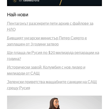
Най-нови
Пентагонът разсекрети пети архив с файлове за
НЛО
Бившият унгарски министър Петер Сиярто е
заплашен от 3 години затвор
Ще плаща ли Русия по $20 милиарда репарации на
година?
Исторически завой: Колумбия с нов лидер и
милиарди от САЩ
Зеленски приветства мащабните санкции на САЩ
срещу Русия