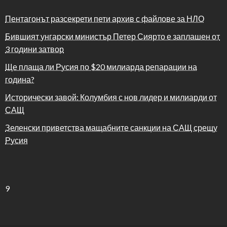
Пентагонът разсекрети пети архив с файлове за НЛО
Бившият унгарски министър Петер Сиярто е заплашен от
3 години затвор
Ще плаща ли Русия по $20 милиарда репарации на
година?
Исторически завой: Колумбия с нов лидер и милиарди от
САЩ
Зеленски приветства мащабните санкции на САЩ срещу
Русия
9