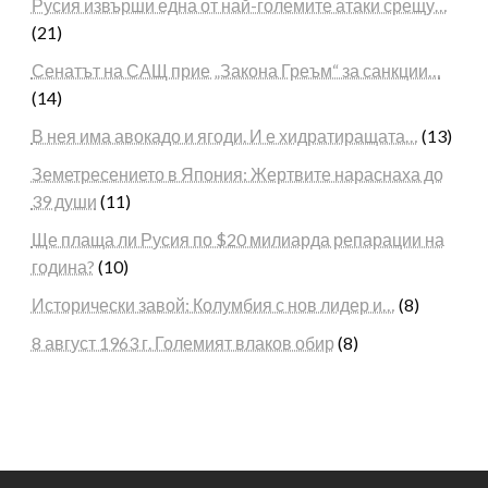
Русия извърши една от най-големите атаки срещу…
(21)
Сенатът на САЩ прие „Закона Греъм“ за санкции…
(14)
В нея има авокадо и ягоди. И е хидратиращата…
(13)
Земетресението в Япония: Жертвите нараснаха до
39 души
(11)
Ще плаща ли Русия по $20 милиарда репарации на
година?
(10)
Исторически завой: Колумбия с нов лидер и…
(8)
8 август 1963 г. Големият влаков обир
(8)