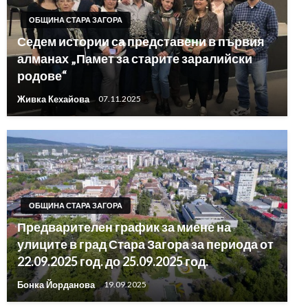
ОБЩИНА СТАРА ЗАГОРА
Седем истории са представени в първия
алманах „Памет за старите заралийски
родове“
Живка Кехайова
07.11.2025
ОБЩИНА СТАРА ЗАГОРА
Предварителен график за миене на
улиците в град Стара Загора за периода от
22.09.2025 год. до 25.09.2025 год.
Бонка Йорданова
19.09.2025