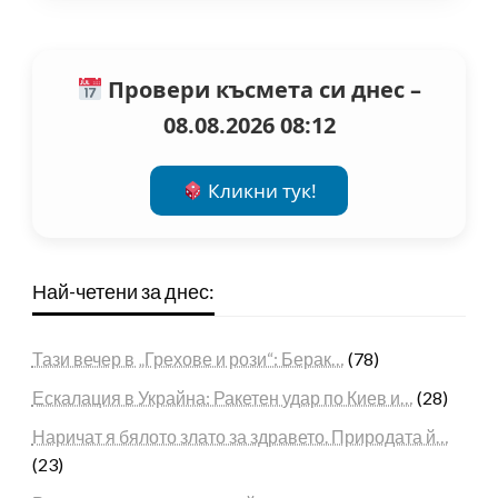
Провери късмета си днес –
08.08.2026 08:12
Кликни тук!
Най-четени за днес:
Тази вечер в „Грехове и рози“: Берак…
(78)
Ескалация в Украйна: Ракетен удар по Киев и…
(28)
Наричат я бялото злато за здравето. Природата й…
(23)