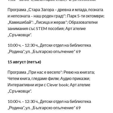
Програма „Стара Загора – древна и млада, позната
и непозната – наш роден град!”: Парк 5-ти октомври;
„Камишибай”: „Лисица и жерав”; Образователни
занимания със STEM пособия; Арт ателие
„Сръчковци”.
10:00 ч. – 12:30 ч., Детски отдел на библиотека
„Родина”, ул. „Българско опълчение” 69
15 август (петък)
Програма „При нас е весело”: Ревю на книгата;
Четем книга, гледаме филм; Аудио приказки;
Интерактивни игри с Clever book; Арт ателие
„Сръчковци”.
10:00 ч. – 12:30 ч., Детски отдел на библиотека
„Родина”, ул. „Българско опълчение” 69