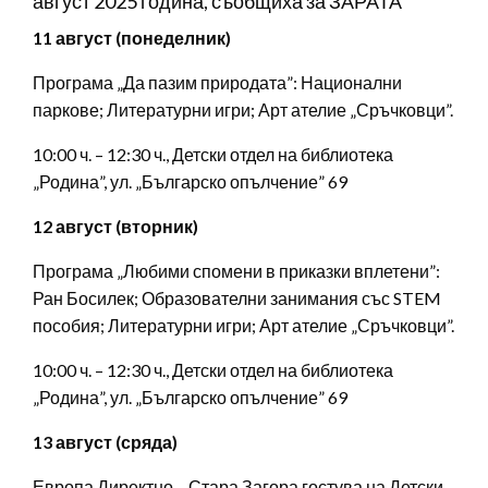
август 2025 година, съобщиха за ЗАРАТА
11 август (понеделник)
Програма „Да пазим природата”: Национални
паркове; Литературни игри; Арт ателие „Сръчковци”.
10:00 ч. – 12:30 ч., Детски отдел на библиотека
„Родина”, ул. „Българско опълчение” 69
12 август (вторник)
Програма „Любими спомени в приказки вплетени”:
Ран Босилек; Образователни занимания със STEM
пособия; Литературни игри; Арт ателие „Сръчковци”.
10:00 ч. – 12:30 ч., Детски отдел на библиотека
„Родина”, ул. „Българско опълчение” 69
13 август (сряда)
Европа Директно – Стара Загора гостува на Детски