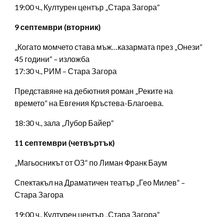
19:00 ч., Културен център „Стара Загора“
9 септември (вторник)
„Когато момчето става мъж…казармата през „Онези“
45 години“ – изложба
17:30 ч., РИМ – Стара Загора
Представяне на дебютния роман „Реките на
времето“ на Евгения Кръстева-Благоева.
18:30 ч., зала „Лубор Байер“
11 септември (четвъртък)
„Магьосникът от ОЗ“ по Лиман Франк Баум
Спектакъл на Драматичен театър „Гео Милев“ –
Стара Загора
19:00 ч., Културен център „Стара Загора“