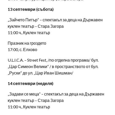
13 септември (събота)
„Зайчето Питър“ – спектакъл за деца на Държавен
куклен театър – Стара Загора
11:00 ч., Куклен театър
Празник на гроздето
17:00, с. Елхово
U.L.I.C.A. – Street Fest, /по отделна програма/ бул.
„Цар Симеон Велики“ / в пространството от бул.
„Руски“ до ул. „Цар Иван Шишман/
14 септември (неделя)
„Задави се меца“ – спектакъл за деца на Държавен
куклен театър – Стара Загора
11:00 ч., Куклен театър