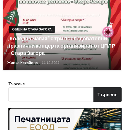
ОБЩИНА СТАРА ЗАГОРА
„Коледна магия“ с три последователни
празнични концерта организират от ЦПЛР
– Стара Загора
Живка Кехайова
11.12.2025
Търсене
Търсене