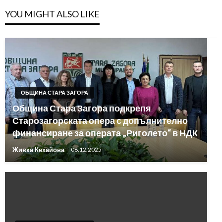
YOU MIGHT ALSO LIKE
ОБЩИНА СТАРА ЗАГОРА
Община Стара Загора подкрепя
Старозагорската опера с допълнително
финансиране за операта „Риголето“ в НДК
Живка Кехайова
08.12.2025