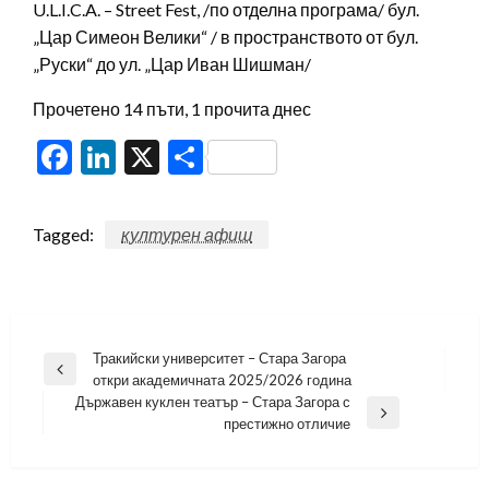
U.L.I.C.A. – Street Fest, /по отделна програма/ бул.
„Цар Симеон Велики“ / в пространството от бул.
„Руски“ до ул. „Цар Иван Шишман/
Прочетено 14 пъти, 1 прочита днес
Facebook
LinkedIn
X
Share
Tagged:
културен афиш
Навигация
Тракийски университет – Стара Загора
Previous
откри академичната 2025/2026 година
Post
Държавен куклен театър – Стара Загора с
Next
престижно отличие
Post