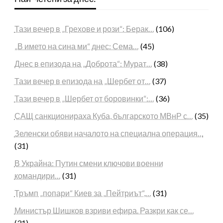
Тази вечер в „Грехове и рози“: Берак…
(106)
„В името на сина ми“ днес: Сема…
(45)
Днес в епизода на „Доброта“: Мурат…
(38)
Тази вечер в епизода на „Шербет от…
(37)
Тази вечер в „Шербет от боровинки“:…
(36)
САЩ санкционираха Куба, българското МВнР с…
(35)
Зеленски обяви началото на специална операция…
(31)
В Украйна: Путин смени ключови военни
командири…
(31)
Тръмп „попари“ Киев за „Пейтриът“,…
(31)
Министър Шишков взриви ефира. Разкри как се…
(31)