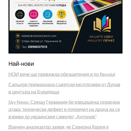
Най-нови
НОИ вече ще превежда обезщетения и по Revolut
Сапьори премахнаха съветски експлозиви от Дунав
в центъра на Будапеща
Sky News: Срещу Германия бе извършена сериозна
атака, технически дефект е попречил на дрона да се
взриви до украинския самолет „Антонов“
Военен анализатор заяви, че Северна Корея е