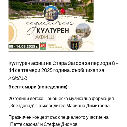
Културен афиш на Стара Загора за периода 8 –
14 септември 2025 година, съобщихап за
ЗАРАТА
8 септември (понеделник)
20 години детско –юношеска музикална формация
„Звездопад“ с ръководител Мариана Димитрова
Празничен концерт със специалното участие на
„Петте сезона“ и Стефан Диомов