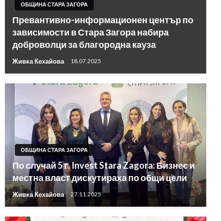
ОБЩИНА СТАРА ЗАГОРА
Превантивно-информационен център по
зависимости в Стара Загора набира
доброволци за благородна кауза
Живка Кехайова
18.07.2025
ОБЩИНА СТАРА ЗАГОРА
По случай 5 г. Invest Stara Zagora: Бизнес и
местна власт дискутираха по общи цели
Живка Кехайова
27.11.2025