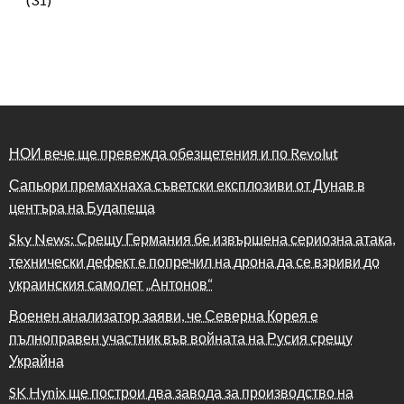
НОИ вече ще превежда обезщетения и по Revolut
Сапьори премахнаха съветски експлозиви от Дунав в
центъра на Будапеща
Sky News: Срещу Германия бе извършена сериозна атака,
технически дефект е попречил на дрона да се взриви до
украинския самолет „Антонов“
Военен анализатор заяви, че Северна Корея е
пълноправен участник във войната на Русия срещу
Украйна
SK Hynix ще построи два завода за производство на