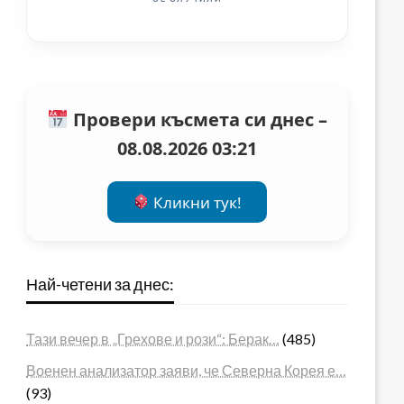
Провери късмета си днес –
08.08.2026 03:21
Кликни тук!
Най-четени за днес:
Тази вечер в „Грехове и рози“: Берак…
(485)
Военен анализатор заяви, че Северна Корея е…
(93)