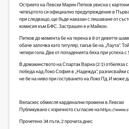
Острието на Левски Марин Петков увисна с картони
четвъртото си официално предупреждение в Първа л
при следващо, ще бъде наказан с лишаване от със
комисия към БФС. Застрашен е и Майкон.
Петков до момента бе на терена в 8 от деветте шам
обаче започва като титуляр, такъв бе на „Лаута“. Т
четири гола. Две от попаденията бяха при успеха с 
В домакинството на Спартак Варна (2:1) отбеляза с
победа над Локо София в „Надежда“, разписвайки с
не бе на ниво при гостуването на Локо Пд. И може 
Веласкес обмисля кардинални промени в Левски
Публикувано с изричното съгласие на https://www.s
Прочетено 34 пъти, 2 прочита днес