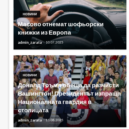
НОВИНИ
Масово отнемат шофьорски
книжки из Европа
admin_zarata
10.07.2025
НОВИНИ
Доналд Тръмп обеща да разчисти
Вашингтон! Президентът изпраща
Националната гвардия в
столицата
admin_zarata
11.08.2025