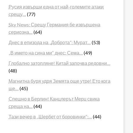
Русия извърши една от най-големите атаки
срещу…
(77)
Sky News: Срещу Германия бе извършена
сериозна…
(64)
Днес в епизода на „Доброта“: Мурат…
(53)
„В името на сина ми“ днес: Сема…
(49)
Глобално затопляне! Китай започва редовни…
(48)
Магнитна буря удря Земята още утре! Ето кога
ще…
(45)
Спешно в Берлин! Канцлерът Мерц свика
среща на…
(44)
Тази вечер в „Шербет от боровинки“:…
(44)