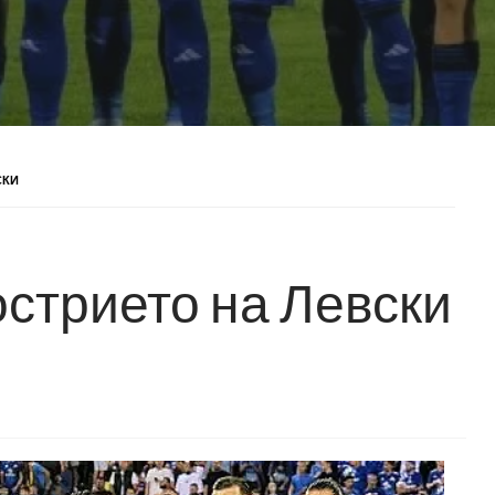
СКИ
острието на Левски