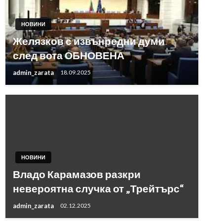
НОВИНИ
Желязков с извънредни думи
след вота ОБНОВЕНА
admin_zarata
18.09.2025
НОВИНИ
Владо Карамазов разкри
невероятна случка от „Трейтърс“
admin_zarata
02.12.2025