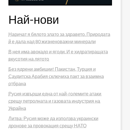
Най-нови
Наричат я бялото злато за здравето. Природата
й е дала над 80 жизненоважни минерали
В нея има авокадо и ягоди. И е хидратиращата
вкусотия на лятото
Без ядрени амбиции! Пакистан, Турция и
Саудитска Арабия сключиха пакт за взаимна
отбрана
Русия извърши една от най-големите атаки
срещу петролната и газовата индустрия на
Украйна
Литва: Русия може да използва украински
дронове за провокация срещу НАТО