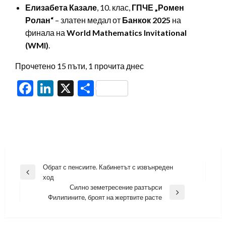
Елизабета Казале
, 10. клас,
ГПЧЕ „Ромен
Ролан“
– златен медал от
Банкок 2025
на
финала на
World Mathematics Invitational
(WMI)
.
Прочетено 15 пъти, 1 прочита днес
Facebook
LinkedIn
X
Share
Навигация
Обрат с пенсиите. Кабинетът с извънреден
Previous
ход
Post
Силно земетресение разтърси
Next
Филипините, броят на жертвите расте
Post