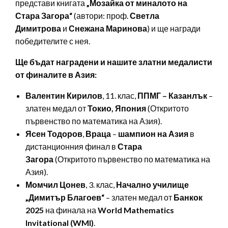
представи книгата
„Мозайка от миналото на
Стара Загора“
(автори: проф.
Светла
Димитрова
и
Снежана Маринова
) и ще награди
победителите с нея.
Ще бъдат наградени и нашите златни медалисти
от финалите в Азия:
Валентин Кирилов
, 11. клас,
ППМГ – Казанлък
–
златен медал от
Токио, Япония
(Откритото
първенство по математика на Азия).
Ясен Тодоров
,
Враца
–
шампион на Азия
в
дистанционния финал в
Стара
Загора
(Откритото първенство по математика на
Азия).
Момчил Цонев
, 3. клас,
Начално училище
„Димитър Благоев“
– златен медал от
Банкок
2025
на финала на
World Mathematics
Invitational (WMI)
.