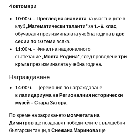
4 октомври
10:00 ч.
–
Преглед на знанията
на участниците в
клуб
„Математически таланти“
за
1.–8. клас
,
обучавани през изминалата учебна година в
две
сесии по 10 теми
всяка.
11:00 ч.
– Финал на националното
състезание
„Моята Родина“
, след проведени
три
кръга
през изминалата учебна година.
Награждаване
14:00 ч.
– Церемония по награждаване
в
лапидариума на Регионалния исторически
музей – Стара Загора
.
По време на закриването
момчетата на
Димитров
ще поздравят победителите с вълшебни
български танци, а
Снежана Маринова
ще