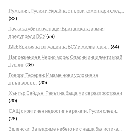
Румъния, Русия и Украйна с първи коментари след…
(82)
Точки за убити руснаци: Британската армия
предупреди ВСУ
(68)
Bild: Критична ситуация за ВСУ и милиардни…
(64)
Напрежение в Черно море: Опасни инциденти край
Турция
(36)
Говори Техеран: Имаме нови условия за
отварянето…
(30)
Хънтър Байдън: Ракът на баща ми се разпространи
(30)
САЩ с критичен недостиг на ракети, Русия следи…
(28)
Зеленски: Затваряме небето ни с наша балистика…