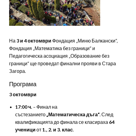
На
3 и 4 октомври
Фондация „Миню Балкански“,
Фондация „Математика без граници“ и
Педагогическа асоциация „Образование без
граници“ ще проведат финални прояви в Стара
Загора.
Програма
3 октомври
17:00 ч.
– Финал на
състезанието
„Математическа дъга“
. След
квалификацията до финала се класираха
64
ученици
от
1., 2. и 3. клас
.