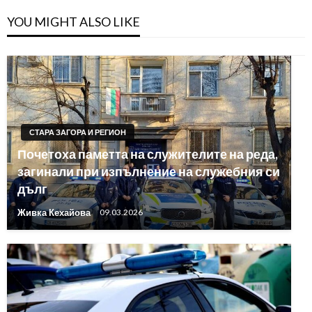
YOU MIGHT ALSO LIKE
СТАРА ЗАГОРА И РЕГИОН
Почетоха паметта на служителите на реда,
загинали при изпълнение на служебния си
дълг
Живка Кехайова
09.03.2026