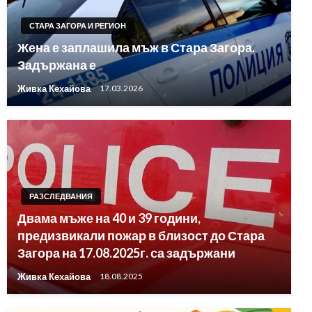
СТАРА ЗАГОРА И РЕГИОН
Жена е заплашила мъж в Стара Загора.
Задържана е
Живка Кехайова
17.03.2026
РАЗСЛЕДВАНИЯ
Двама мъже на 40 и 39 години,
предизвикали пожар в близост до Стара
Загора на 17.08.2025г. са задържани
Живка Кехайова
18.08.2025