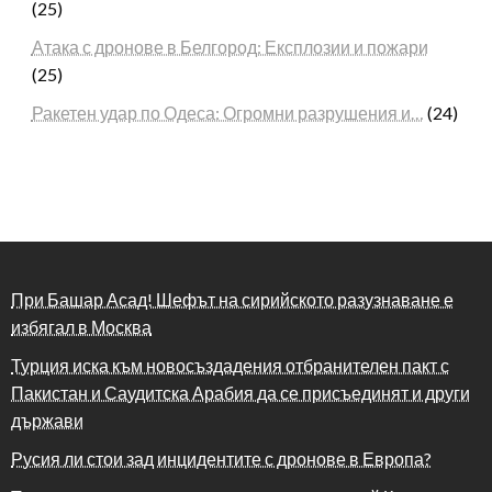
(25)
Атака с дронове в Белгород: Експлозии и пожари
(25)
Ракетен удар по Одеса: Огромни разрушения и…
(24)
При Башар Асад! Шефът на сирийското разузнаване е
избягал в Москва
Турция иска към новосъздадения отбранителен пакт с
Пакистан и Саудитска Арабия да се присъединят и други
държави
Русия ли стои зад инцидентите с дронове в Европа?