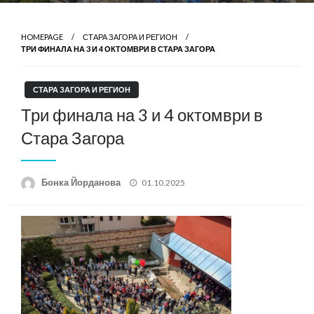
HOMEPAGE
СТАРА ЗАГОРА И РЕГИОН
ТРИ ФИНАЛА НА 3 И 4 ОКТОМВРИ В СТАРА ЗАГОРА
СТАРА ЗАГОРА И РЕГИОН
Три финала на 3 и 4 октомври в
Стара Загора
Posted
Бонка Йорданова
01.10.2025
on