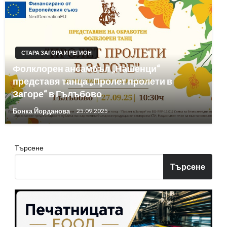
СТАРА ЗАГОРА И РЕГИОН
Фолклорен ансамбъл „Нашенци“
представя танца „Пролет пролети в
Загоре“ в Гълъбово
Бонка Йорданова
25.09.2025
Търсене
Търсене