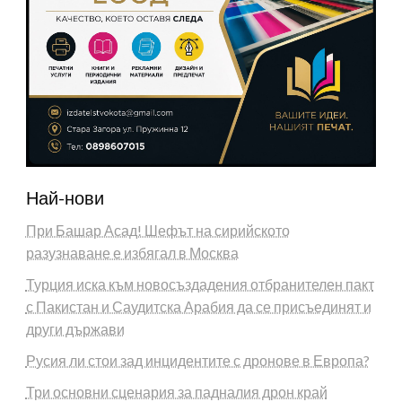
Най-нови
При Башар Асад! Шефът на сирийското
разузнаване е избягал в Москва
Турция иска към новосъздадения отбранителен пакт
с Пакистан и Саудитска Арабия да се присъединят и
други държави
Русия ли стои зад инцидентите с дронове в Европа?
Три основни сценария за падналия дрон край