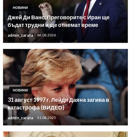
НОВИНИ
Джей Ди Ванс: Преговорите с Иран ще
бъдат трудни и ще отнемат време
admin_zarata
06.08.2026
НОВИНИ
31 август 1997 г. Лейди Даяна загива в
катастрофа (ВИДЕО)
admin_zarata
31.08.2025