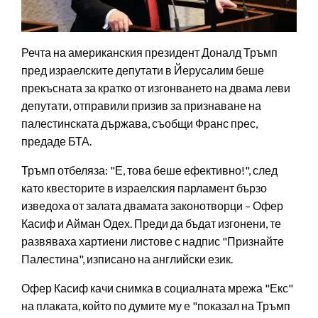
Речта на американския президент Доналд Тръмп
пред израелските депутати в Йерусалим беше
прекъсната за кратко от изгонването на двама леви
депутати, отправили призив за признаване на
палестинската държава, съобщи Франс прес,
предаде БТА.
Тръмп отбеляза: "Е, това беше ефективно!", след
като квесторите в израелския парламент бързо
изведоха от залата двамата законотворци – Офер
Касиф и Айман Одех. Преди да бъдат изгонени, те
развяваха хартиени листове с надпис "Признайте
Палестина", изписано на английски език.
Офер Касиф качи снимка в социалната мрежа "Екс"
на плаката, който по думите му е "показал на Тръмп