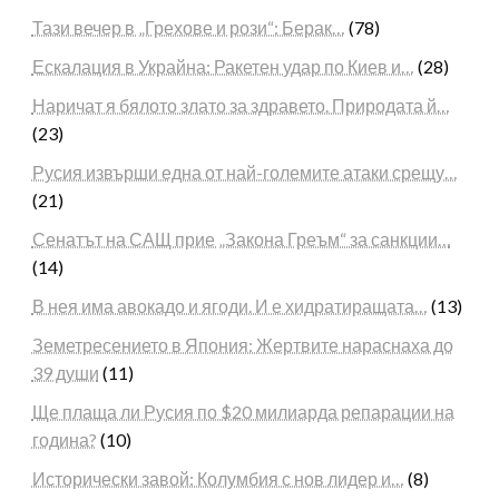
Тази вечер в „Грехове и рози“: Берак…
(78)
Ескалация в Украйна: Ракетен удар по Киев и…
(28)
Наричат я бялото злато за здравето. Природата й…
(23)
Русия извърши една от най-големите атаки срещу…
(21)
Сенатът на САЩ прие „Закона Греъм“ за санкции…
(14)
В нея има авокадо и ягоди. И е хидратиращата…
(13)
Земетресението в Япония: Жертвите нараснаха до
39 души
(11)
Ще плаща ли Русия по $20 милиарда репарации на
година?
(10)
Исторически завой: Колумбия с нов лидер и…
(8)