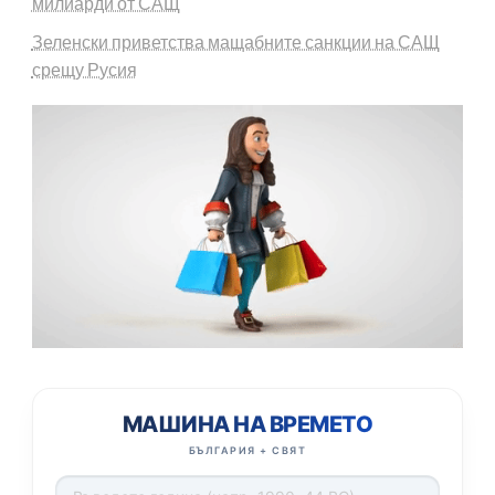
милиарди от САЩ
Зеленски приветства мащабните санкции на САЩ
срещу Русия
МАШИНА НА ВРЕМЕТО
БЪЛГАРИЯ + СВЯТ