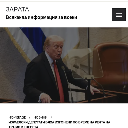
Skip
ЗАРАТА
to
Всякаква информация за всеки
content
HOMEPAGE
НОВИНИ
ИЗРАЕЛСКИ ДЕПУТАТИ БЯХА ИЗГОНЕНИ ПО ВРЕМЕ НА РЕЧТА НА
ТРЪМП В КНЕСЕТА