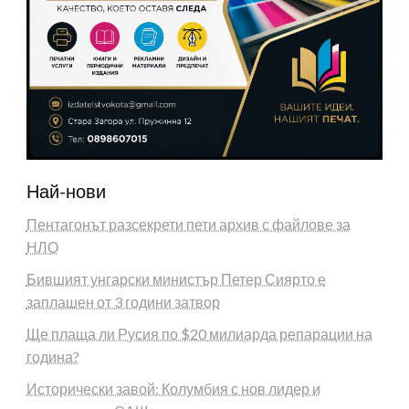
Най-нови
Пентагонът разсекрети пети архив с файлове за
НЛО
Бившият унгарски министър Петер Сиярто е
заплашен от 3 години затвор
Ще плаща ли Русия по $20 милиарда репарации на
година?
Исторически завой: Колумбия с нов лидер и