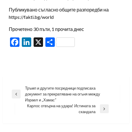
Публикувано съгласно общите разпоредби на
https://fakti.bg/world
Прочетено 30 пъти, 1 прочита днес
Facebook
LinkedIn
X
Share
Навигация
Тръмп и другите посредници подписаха
документ за прекратяване на огъня между
Previous
Израел и „Хамас“
Post
Карлос отвърна на удара! Истината за
Next
скандала
Post