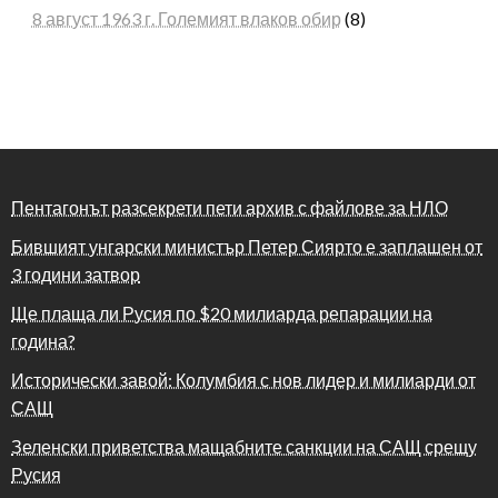
8 август 1963 г. Големият влаков обир
(8)
Пентагонът разсекрети пети архив с файлове за НЛО
Бившият унгарски министър Петер Сиярто е заплашен от
3 години затвор
Ще плаща ли Русия по $20 милиарда репарации на
година?
Исторически завой: Колумбия с нов лидер и милиарди от
САЩ
Зеленски приветства мащабните санкции на САЩ срещу
Русия