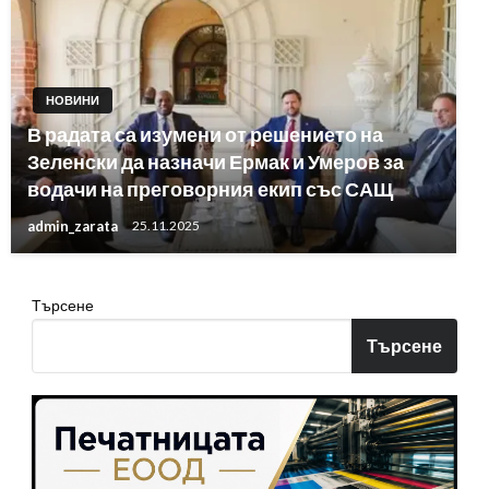
НОВИНИ
В радата са изумени от решението на
Зеленски да назначи Ермак и Умеров за
водачи на преговорния екип със САЩ
admin_zarata
25.11.2025
Търсене
Търсене