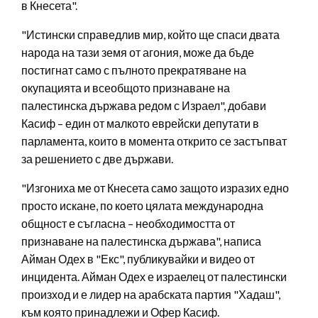
в Кнесета".
"Истински справедлив мир, който ще спаси двата
народа на тази земя от агония, може да бъде
постигнат само с пълното прекратяване на
окупацията и всеобщото признаване на
палестинска държава редом с Израел", добави
Касиф – един от малкото еврейски депутати в
парламента, които в момента открито се застъпват
за решението с две държави.
"Изгониха ме от Кнесета само защото изразих едно
просто искане, по което цялата международна
общност е съгласна – необходимостта от
признаване на палестинска държава", написа
Айман Одех в "Екс", публикувайки и видео от
инцидента. Айман Одех е израелец от палестински
произход и е лидер на арабската партия "Хадаш",
към която принадлежи и Офер Касиф.