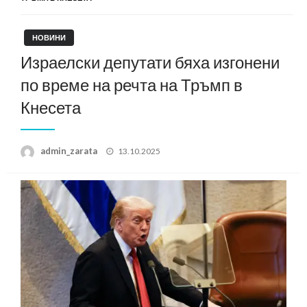
НОВИНИ
Израелски депутати бяха изгонени
по време на речта на Тръмп в
Кнесета
Posted
admin_zarata
13.10.2025
on