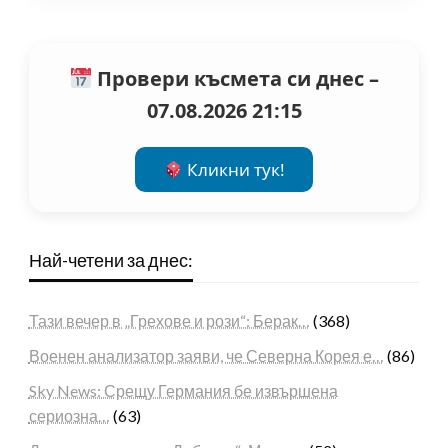
Провери късмета си днес –
07.08.2026 21:15
Кликни тук!
Най-четени за днес:
Тази вечер в „Грехове и рози“: Берак…
(368)
Военен анализатор заяви, че Северна Корея е…
(86)
Sky News: Срещу Германия бе извършена
сериозна…
(63)