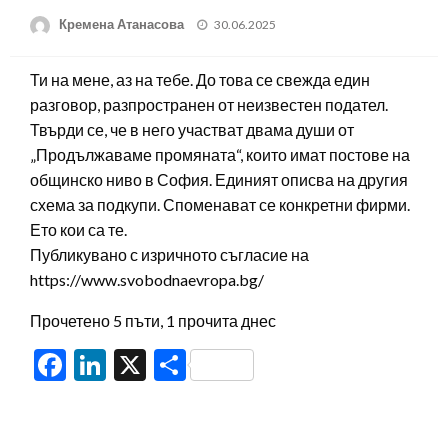
Posted
Кремена Атанасова
30.06.2025
on
Ти на мене, аз на тебе. До това се свежда един
разговор, разпространен от неизвестен подател.
Твърди се, че в него участват двама души от
„Продължаваме промяната“, които имат постове на
общинско ниво в София. Единият описва на другия
схема за подкупи. Споменават се конкретни фирми.
Ето кои са те.
Публикувано с изричното съгласие на
https://www.svobodnaevropa.bg/
Прочетено 5 пъти, 1 прочита днес
Facebook
LinkedIn
X
Share