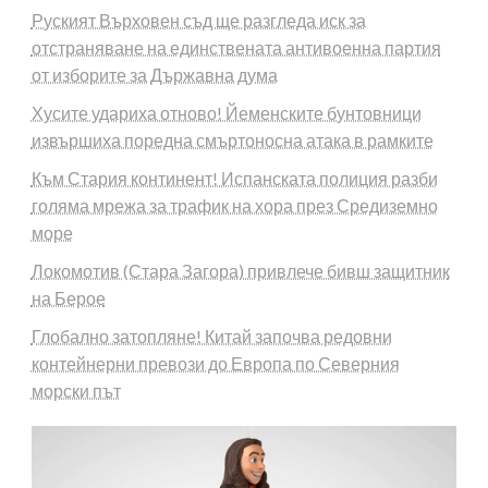
Руският Върховен съд ще разгледа иск за
отстраняване на единствената антивоенна партия
от изборите за Държавна дума
Хусите удариха отново! Йеменските бунтовници
извършиха поредна смъртоносна атака в рамките
Към Стария континент! Испанската полиция разби
голяма мрежа за трафик на хора през Средиземно
море
Локомотив (Стара Загора) привлече бивш защитник
на Берое
Глобално затопляне! Китай започва редовни
контейнерни превози до Европа по Северния
морски път