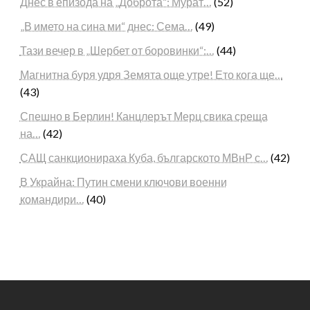
Днес в епизода на „Доброта“: Мурат…
(52)
„В името на сина ми“ днес: Сема…
(49)
Тази вечер в „Шербет от боровинки“:…
(44)
Магнитна буря удря Земята още утре! Ето кога ще…
(43)
Спешно в Берлин! Канцлерът Мерц свика среща
на…
(42)
САЩ санкционираха Куба, българското МВнР с…
(42)
В Украйна: Путин смени ключови военни
командири…
(40)