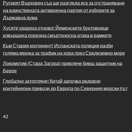
Руският Върховен съд ще разгледа иск за отстраняване
на единствената антивоенна партия от изборите за
Държавна дума
Хусите удариха отново! Йеменските бунтовници
извършиха поредна смъртоносна атака в рамките
Към Стария континент! Испанската полиция разби
голяма мрежа за трафик на хора през Средиземно море
Локомотив (Стара Загора) привлече бивш защитник на
Берое
Глобално затопляне! Китай започва редовни
контейнерни превози до Европа по Северния морски път
42