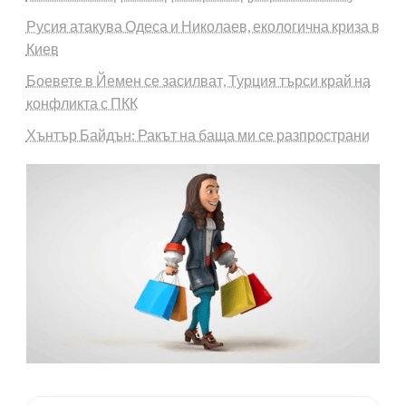
Русия атакува Одеса и Николаев, екологична криза в
Киев
Боевете в Йемен се засилват, Турция търси край на
конфликта с ПКК
Хънтър Байдън: Ракът на баща ми се разпространи