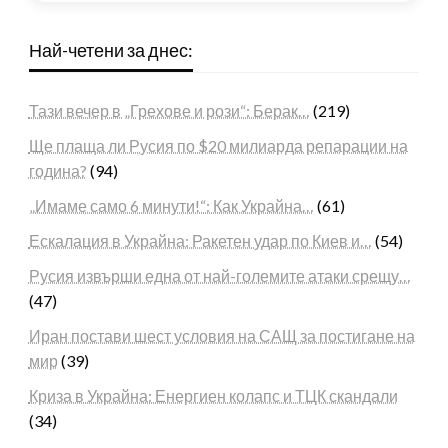
Най-четени за днес:
Тази вечер в „Грехове и рози“: Берак…
(219)
Ще плаща ли Русия по $20 милиарда репарации на
година?
(94)
„Имаме само 6 минути!“: Как Украйна…
(61)
Ескалация в Украйна: Ракетен удар по Киев и…
(54)
Русия извърши една от най-големите атаки срещу…
(47)
Иран постави шест условия на САЩ за постигане на
мир
(39)
Криза в Украйна: Енергиен колапс и ТЦК скандали
(34)