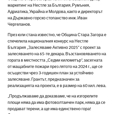
маркетинг на Нестле за България, Румъния,
Адриатика, Украйна и Молдова, както и директорът
на Държавно горско стопанство инж. Иван
Чергеланов.
През юли стана известно, че Община Стара Загора е
спечелила националния конкурс на Нестле
България „Залесяваме Активно 2025“ с проект за
залесяването на 65-те декара. Възстановяването на
гората в местността „Седми километър“, засегната
от мащабните пожари през лятото на 2024 г., ще се
осъществи чрез 3-годишен план за устойчиво
залесяване. Грантът, предназначен за
реализацията на проекта, е в размер на 60 хил. лева.
„Продължаваме да доказваме, че на изгорелите
площи няма да има фотоволтаичен парк, няма да се
продават терени, а ще има единствено гора!