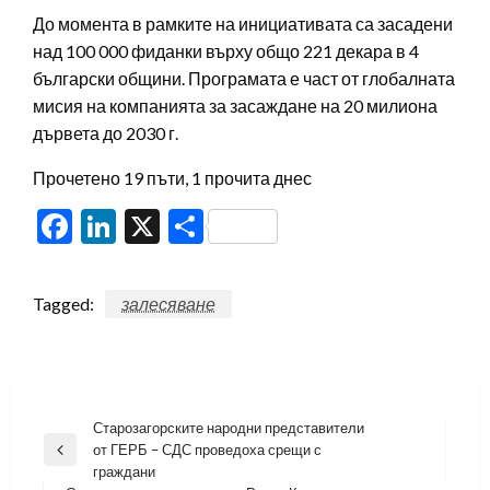
До момента в рамките на инициативата са засадени
над 100 000 фиданки върху общо 221 декара в 4
български общини. Програмата е част от глобалната
мисия на компанията за засаждане на 20 милиона
дървета до 2030 г.
Прочетено 19 пъти, 1 прочита днес
Facebook
LinkedIn
X
Share
Tagged:
залесяване
Навигация
Старозагорските народни представители
от ГЕРБ – СДС проведоха срещи с
Previous
граждани
Post