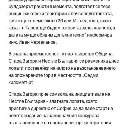
булдозерът работи в момента, подготвят се тези
общински горски територии с почвоподготовката,
която ще отнеме около 20 дни. И след това, както
каза г-н Танев, ще бъдем готови за залесяването, а
датата му ще обявим допълнително“, информира
инж. Иван Чергеланов.
В знак на приемственост и партньорство Община
Стара Загора и Нестле България си размениха днес
лопати, поставяйки началото на възстановяването
на опожарените гори в местността „Седми
километър“.
Стара Загора прие символа на инициативата на
Нестле България – златната лопата, която
пристигна директно от София, за да даде старт на
новото издание на националния конкурс за
възстановяване на опожарени горски територии.