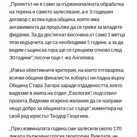
„Проектът не е само за първоначалната обработка
на терена и самото залесяване, а е 3-годишен
договор с всяка една община, която има
ангажимента да продължи да се грижи за младите
фиданки. За да достигнат височина от само 1 метър
тези кедърчета, ще са необходими 5 години, а за да
видим същинска гора ще се срещнем отново след
30 години“, посочи още г-жа Ангелова.
„Извън обективните критерии, на които отговаряха
всички общини финалисти, изборът ни падна върху
Община Стара Загора заради отдадеността, която
видяхме в екипа на отдел „Екология“, подготвил
проекта. Видяхме искрено желание да се направи
нещо добро за общината със сърце“, коментира на
свой ред юристът Теодор Георгиев.
„През изминалата година сме залесили около 170
декара държавни горски територии. Виждате, че