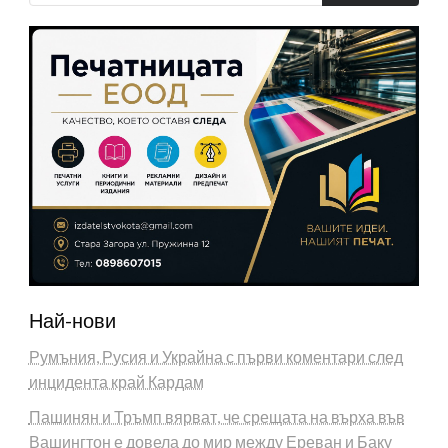
Най-нови
Румъния, Русия и Украйна с първи коментари след
инцидента край Кардам
Пашинян и Тръмп вярват, че срещата на върха във
Вашингтон е довела до мир между Ереван и Баку