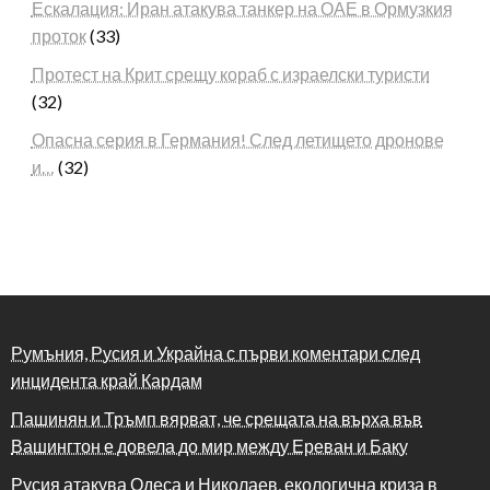
Ескалация: Иран атакува танкер на ОАЕ в Ормузкия
проток
(33)
Протест на Крит срещу кораб с израелски туристи
(32)
Опасна серия в Германия! След летището дронове
и…
(32)
Румъния, Русия и Украйна с първи коментари след
инцидента край Кардам
Пашинян и Тръмп вярват, че срещата на върха във
Вашингтон е довела до мир между Ереван и Баку
Русия атакува Одеса и Николаев, екологична криза в