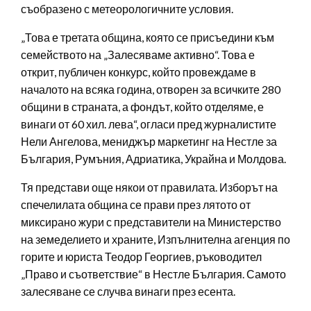
съобразено с метеорологичните условия.
„Това е третата община, която се присъедини към
семейството на „Залесяваме активно“. Това е
открит, публичен конкурс, който провеждаме в
началото на всяка година, отворен за всичките 280
общини в страната, а фондът, който отделяме, е
винаги от 60 хил. лева“, огласи пред журналистите
Нели Ангелова, мениджър маркетинг на Нестле за
България, Румъния, Адриатика, Украйна и Молдова.
Тя представи още някои от правилата. Изборът на
спечелилата община се прави през лятото от
миксирано жури с представители на Министерство
на земеделието и храните, Изпълнителна агенция по
горите и юриста Теодор Георгиев, ръководител
„Право и съответствие“ в Нестле България. Самото
залесяване се случва винаги през есента.