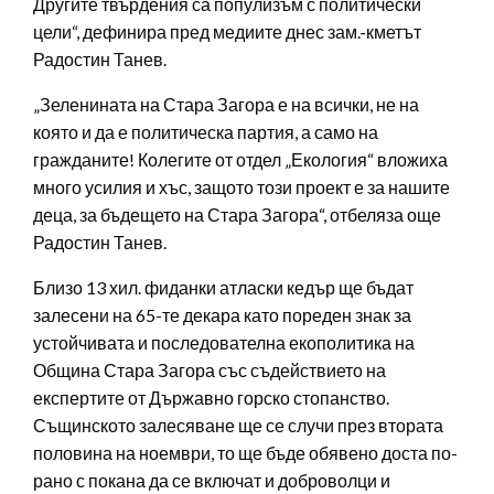
Другите твърдения са популизъм с политически
цели“, дефинира пред медиите днес зам.-кметът
Радостин Танев.
„Зеленината на Стара Загора е на всички, не на
която и да е политическа партия, а само на
гражданите! Колегите от отдел „Екология“ вложиха
много усилия и хъс, защото този проект е за нашите
деца, за бъдещето на Стара Загора“, отбеляза още
Радостин Танев.
Близо 13 хил. фиданки атласки кедър ще бъдат
залесени на 65-те декара като пореден знак за
устойчивата и последователна екополитика на
Община Стара Загора със съдействието на
експертите от Държавно горско стопанство.
Същинското залесяване ще се случи през втората
половина на ноември, то ще бъде обявено доста по-
рано с покана да се включат и доброволци и