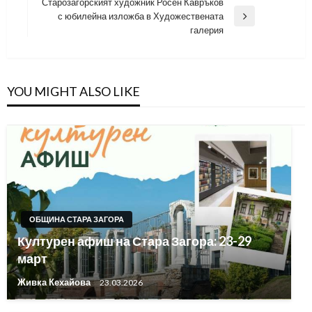
Старозагорският художник Росен Кавръков
с юбилейна изложба в Художествената
Next
галерия
Post
YOU MIGHT ALSO LIKE
ОБЩИНА СТАРА ЗАГОРА
Културен афиш на Стара Загора: 23-29
март
Живка Кехайова
23.03.2026