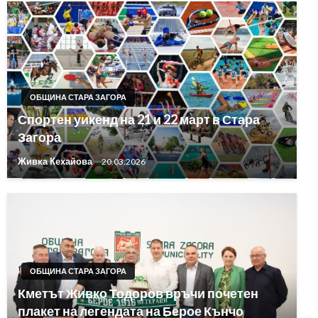
ОБЩИНА СТАРА ЗАГОРА
Спортен уикенд на 21 и 22 март в Стара
Загора
Живка Кехайова
20.03.2026
ОБЩИНА СТАРА ЗАГОРА
Кметът Живко Тодоров връчи почетен
плакет на легендата на Берое Кънчо