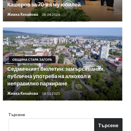
Кашеров за 70-ия му юбилей
Живка Кехайова
08.04.2026
ОБЩИНА СТАРА ЗАГОРА
Седмичният бюлетин: замърсявания,
публична употреба на алкохол и
неправилно паркиране
Живка Кехайова
18.11.2025
Търсене
Търсене