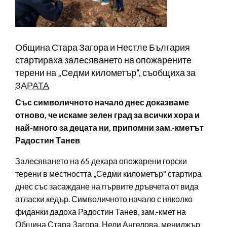
Община Стара Загора и Нестле България
стартираха залесяването на опожарените
терени на „Седми километър“, съобщиха за
ЗАРАТА
Със символичното начало днес доказваме
отново, че искаме зелен град за всички хора и
най-много за децата ни, припомни зам.-кметът
Радостин Танев
Залесяването на 65 декара опожарени горски
терени в местността „Седми километър“ стартира
днес със засаждане на първите дръвчета от вида
атласки кедър. Символичното начало с няколко
фиданки дадоха Радостин Танев, зам.-кмет на
Община Стара Загора, Нели Ангелова, мениджър