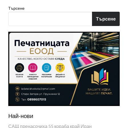
Търсене
Търсене
Най-нови
САЩ пренасочиха 55 кораба край Иран