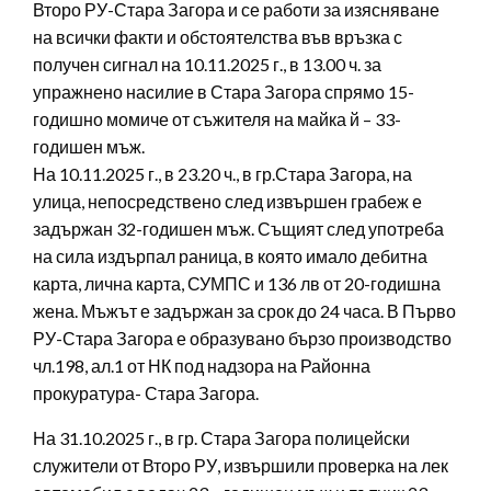
Второ РУ-Стара Загора и се работи за изясняване
на всички факти и обстоятелства във връзка с
получен сигнал на 10.11.2025 г., в 13.00 ч. за
упражнено насилие в Стара Загора спрямо 15-
годишно момиче от съжителя на майка й – 33-
годишен мъж.
На 10.11.2025 г., в 23.20 ч., в гр.Стара Загора, на
улица, непосредствено след извършен грабеж е
задържан 32-годишен мъж. Същият след употреба
на сила издърпал раница, в която имало дебитна
карта, лична карта, СУМПС и 136 лв от 20-годишна
жена. Мъжът е задържан за срок до 24 часа. В Първо
РУ-Стара Загора е образувано бързо производство
чл.198, ал.1 от НК под надзора на Районна
прокуратура- Стара Загора.
На 31.10.2025 г., в гр. Стара Загора полицейски
служители от Второ РУ, извършили проверка на лек