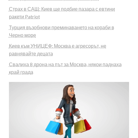
Страх в САЩ: Киев ще подбие пазара с евтини
ракети Patriot
Турция възобнови преминаването на кораби в
Черно море
Киев към УНИЦЕФ: Москва е агресорът, не
равнявайте децата
Свалиха 8 дрона на път за Москва, някои паднаха
край града