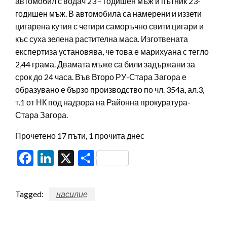
автомобил с водач 23 – годишен мъж и пътник 23-
годишен мъж. В автомобила са намерени и иззети
цигарена кутия с четири саморъчно свити цигари и
къс суха зелена растителна маса. Изготвената
експертиза установява, че това е марихуана с тегло
2,44 грама. Двамата мъже са били задържани за
срок до 24 часа. Във Второ РУ-Стара Загора е
образувано е бързо производство по чл. 354а, ал.3,
т.1 от НК под надзора на Районна прокуратура-
Стара Загора.
Прочетено 17 пъти, 1 прочита днес
Facebook
LinkedIn
X
Share
Tagged:
насилие