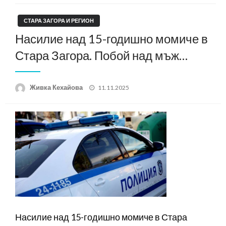
СТАРА ЗАГОРА И РЕГИОН
Насилие над 15-годишно момиче в
Стара Загора. Побой над мъж…
Posted
Живка Кехайова
11.11.2025
on
Насилие над 15-годишно момиче в Стара