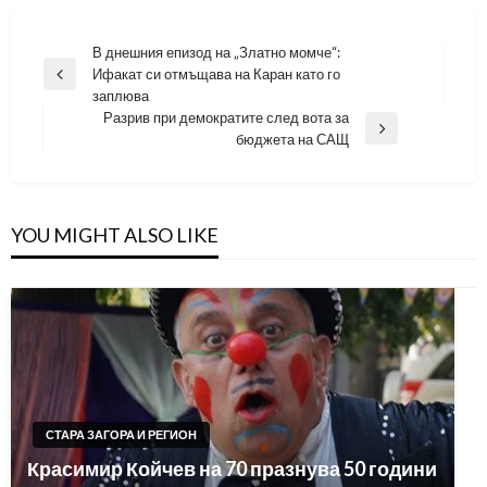
Навигация
В днешния епизод на „Златно момче“:
Ифакат си отмъщава на Каран като го
Previous
заплюва
Post
Разрив при демократите след вота за
Next
бюджета на САЩ
Post
YOU MIGHT ALSO LIKE
СТАРА ЗАГОРА И РЕГИОН
Красимир Койчев на 70 празнува 50 години