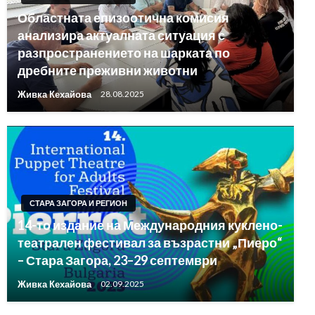
Областната епизоотична комисия
анализира актуалната ситуация с
разпространението на шарката по
дребните преживни животни
Живка Кехайова
28.08.2025
СТАРА ЗАГОРА И РЕГИОН
14-то издание на Международния куклено-
театрален фестивал за възрастни „Пиеро“
– Стара Загора, 23–29 септември
Живка Кехайова
02.09.2025