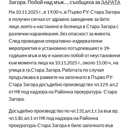
Загора. Побой над мъж…, съобщиха за
ЗАРАТА
На 10.11.2025 г., в 19.00 ч., в Първо РУ-Стара Загора
е получен сигнал от здравно заведение за бито
лице, което e настанено в болница в Стара Загора с
различни наранявания, без опасност за живота.
След проведени оперативно-издирвателни
мероприятия е установено потърпевшият е 39-
годишен мъж и му е нанесен побой от неустановени
към момента лица на 10.11.2025 г., около 15.00 ч., на
улица в гр.Стара Загора. Работата по случая
продължава в рамките на започнато в Първо РУ-
Стара Загора досъдебно производство чл.129, ал.2
от НК под надзора на Районна прокуратура- Стара
Загора.
Досъдебно производство по чл.131,ал.1,т.5а във вр.
чл.130, ал.1 от НК под надзора на Районна
прокуратура-Стара Загора е било започнато във