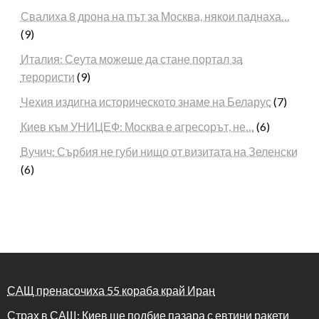
Свалиха 8 дрона на път за Москва, някои паднаха…
(9)
Италия: Сеута можеше да стане портал за
терористи
(9)
Чехия издигна историческото знаме на Беларус
(7)
Киев към УНИЦЕФ: Москва е агресорът, не…
(6)
Вучич: Сърбия не губи нищо от визитата на Зеленски
(6)
САЩ пренасочиха 55 кораба край Иран
Страх в САЩ: Киев ще подбие пазара с евтини ракети