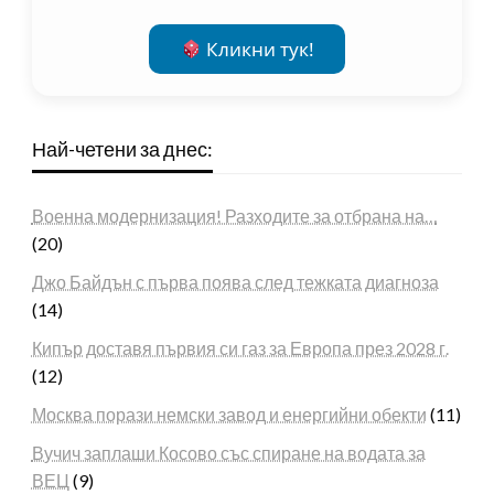
Кликни тук!
Най-четени за днес:
Военна модернизация! Разходите за отбрана на…
(20)
Джо Байдън с първа поява след тежката диагноза
(14)
Кипър доставя първия си газ за Европа през 2028 г.
(12)
Москва порази немски завод и енергийни обекти
(11)
Вучич заплаши Косово със спиране на водата за
ВЕЦ
(9)