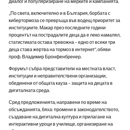
диалог и популяризиране на мерките и кампанията.
„По света, включително и в България, борбата с
кибертормоза се превръща във водещ приоритет за
институциите. Макар през последните години
процентът на пострадалите деца да е леко намалял,
статистиката остава тревожна – едно от всеки три
деца става жертва на тормоз в интернет“, обяви
проф. Владимир Бронфенбренер.
Форумът събра представители на местната власт,
институции и неправителствени организации,
обединени от общата кауза – защита на децата в
дигиталната среда.
Сред предложенията, направени по време на
обсъжданията, бяха: промени в законодателството,
създаване на дигитална култура и прилагане на
интерактивни уроци в училище, организиране на