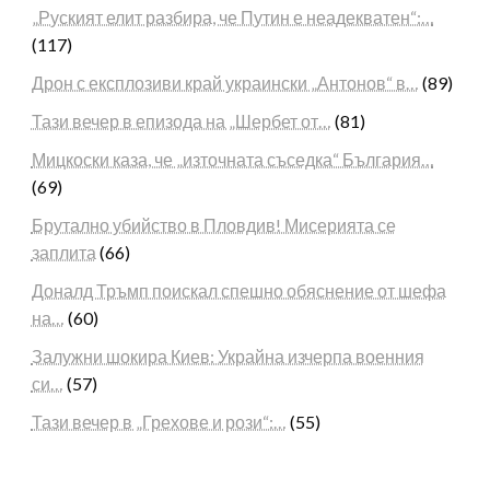
„Руският елит разбира, че Путин е неадекватен“:…
(117)
Дрон с експлозиви край украински „Антонов“ в…
(89)
Тази вечер в епизода на „Шербет от…
(81)
Мицкоски каза, че „източната съседка“ България…
(69)
Брутално убийство в Пловдив! Мисерията се
заплита
(66)
Доналд Тръмп поискал спешно обяснение от шефа
на…
(60)
Залужни шокира Киев: Украйна изчерпа военния
си…
(57)
Тази вечер в „Грехове и рози“:…
(55)