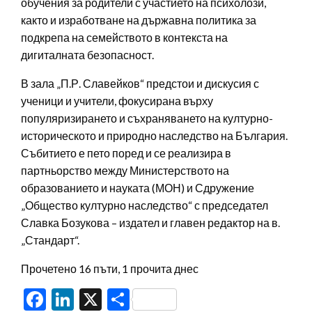
обучения за родители с участието на психолози,
както и изработване на държавна политика за
подкрепа на семейството в контекста на
дигиталната безопасност.
В зала „П.Р. Славейков“ предстои и дискусия с
ученици и учители, фокусирана върху
популяризирането и съхраняването на културно-
историческото и природно наследство на България.
Събитието е пето поред и се реализира в
партньорство между Министерството на
образованието и науката (МОН) и Сдружение
„Общество културно наследство“ с председател
Славка Бозукова – издател и главен редактор на в.
„Стандарт“.
Прочетено 16 пъти, 1 прочита днес
Facebook
LinkedIn
X
Share