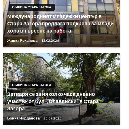
ОБЩИНА СТАРА ЗАГОРА
Международният младежки център в
Стара Загора предлага подкрепа за млади
хора в търсене на работа
Живка Кехайова
13.02.2026
ОБЩИНА СТАРА ЗАГОРА
Затваря се за няколко часа дневно
участък от бул. „Славянски“ в Стара
Загора
Бонка Йорданова
25.09.2025