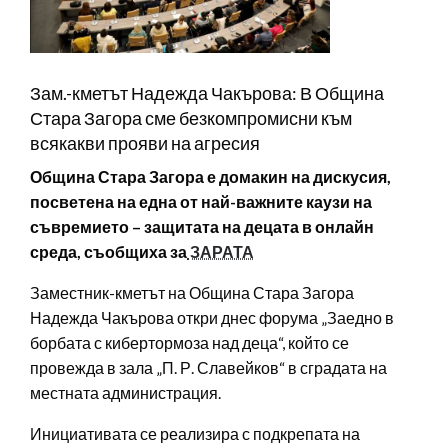
Зам.-кметът Надежда Чакърова: В Община
Стара Загора сме безкомпромисни към
всякакви прояви на агресия
Община Стара Загора е домакин на дискусия,
посветена на една от най-важните каузи на
съвремието – защитата на децата в онлайн
среда, съобщиха за
ЗАРАТА
Заместник-кметът на Община Стара Загора
Надежда Чакърова откри днес форума „Заедно в
борбата с кибертормоза над деца“, който се
провежда в зала „П. Р. Славейков“ в сградата на
местната администрация.
Инициативата се реализира с подкрепата на