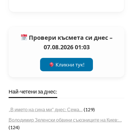
Провери късмета си днес –
07.08.2026 01:03
Кликни тук!
Най-четени за днес:
„В името на сина ми“ днес: Сема…
(129)
Володимир Зеленски обвини съюзниците на Киев:…
(124)