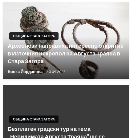
ОБЩИНА СТАРА ЗАГОРА
Археолози направиха интересно откритие
в Източния некропол на Августа Траяна в
Стара Загора
Бонка Йорданова
30.09.2025
ОБЩИНА СТАРА ЗАГОРА
Безплатен градски тур на тема
„Невидимата Августа Траяна“ ще се