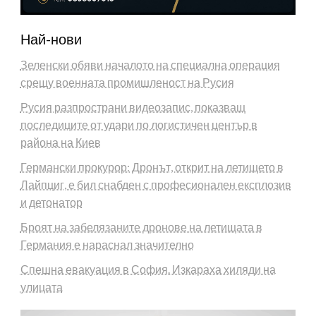
Най-нови
Зеленски обяви началото на специална операция
срещу военната промишленост на Русия
Русия разпространи видеозапис, показващ
последиците от удари по логистичен център в
района на Киев
Германски прокурор: Дронът, открит на летището в
Лайпциг, е бил снабден с професионален експлозив
и детонатор
Броят на забелязаните дронове на летищата в
Германия е нараснал значително
Спешна евакуация в София. Изкараха хиляди на
улицата