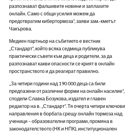
разпознават фалшивите новини и заплахите
онлайн. Само с общи усилия можем да
предотвратим кибертормоза“, заяви зам.-кметът
Чакърова.
Медиен партньор на събитието е вестник
„Стандарт“, който всяка седмица публикува
практически съвети към деца и родители, за да
разпознават какви опасности се крият в онлайн
пространството и да реагират правилно.
„За четири години над 190 000 деца са били
предпазени от различни форми на онлайн насилие“,
сподели Славка Бозукова, издател и главен
редактор на в. „Стандарт“. Тя очерта четири ключови
направления в борбата срещу онлайн тормоза над
ученици – образователни програми, промяна в
законодателството (НК и НПК), институционален