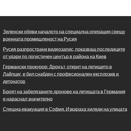
Зеленски обяви началото на специална операция срещу
военната промишленост на Русия
Русия разпространи видеозапис, показващ последиците
от удари по логистичен център в района на Киев
Германски прокурор: Дронът, открит на летището в
Лайпциг, е бил снабден с професионален експлозив и
детонатор
Броят на забелязаните дронове на летищата в Германия
е нараснал значително
Спешна евакуация в София. Изкараха хиляди на улицата