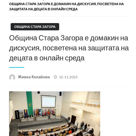
ОБЩИНА СТАРА ЗАГОРА Е ДОМАКИН НА ДИСКУСИЯ, ПОСВЕТЕНА НА
ЗАЩИТАТА НА ДЕЦАТА В ОНЛАЙН СРЕДА
ОБЩИНА СТАРА ЗАГОРА
Община Стара Загора е домакин на
дискусия, посветена на защитата на
децата в онлайн среда
Posted
Живка Кехайова
12.11.2025
on