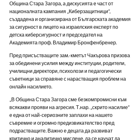
Община Стара Загора, а дискусията е част от
националната кампания „Киберзащитници“,
създадена и организирана от Българската академия
за сигурност в лицето на израелския експерт по
детска киберсигурност и председател на
Академията проф. Владимир Бронфенбренер.
Пред присъстващите зам.-кметът Чакърова призова
за обединени усилия между институции, родители,
училищни директори, психолози и педагогически
съветници за справяне с нарастващия проблем на
онлайн насилието.
„В Община Стара Загора сме безкомпромисни към
всякакви прояви на агресия. Т.нар. „скрито насилие“
е една от най-сериозните заплахи на нашето
съвремие и огромно предизвикателство пред
подрастващите. Важно е децата да развиват
критично и аналитично мислене, да се научат да