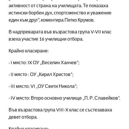
активност от страна на училищата. Те показаха
истински борбен дух, спортсменство и уважение
един към друг“, коментира Петко Крумов.
В надпреварата във възрастова група V-VII клас
взеха участие 16 училищни отбора.
Крайно класиране:
· I място: IX ОУ „Веселин Ханчев“;
· II място : ОУ „Кирил Христов“;
· III място: VI „ОУ Свети Никола“;
· IV място: Второ основно училище „П. Р. Славейков“.
Във възрастова група VIII-X клас се състезаваха
девет отбора.
Крайно класиране: