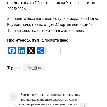
продължават в Областен етап на Ученически игри
2025/2026 г.
Учениците бяха наградени с купи и медали от Петко
Крумов, началник на отдел „Спортни дейности“ и
Таня Косева, главен експерт в същия отдел.
Прочетено 16 пъти, 1 прочита днес
Facebook
LinkedIn
X
Share
Tagged:
футбол
Навигация
Всеки пети хърватин работи на две места
Previous
поради нарастващите разходи за живот
Post
Стара Загора отново търси математически