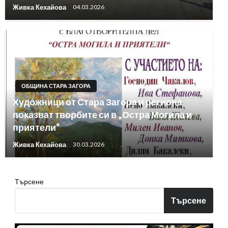
Живка Кехайова
04.03.2026
ОБЩИНА СТАРА ЗАГОРА
Художници от Стара Загора и региона
показват творбите си в „Остра Могила и
приятели“
Живка Кехайова
30.03.2026
Търсене
Търсене