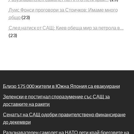
Луис Фонси проговори за Стоичков: Имаме много
общо
(23)
След натиск от САЩ: Киев обеща мир за петрола в…
(23)
Близо 175 000 жители в Южна Япония са евакуирани
Зеленски е постигнал споразумение със САЩ за
доставките на ракети
Сенатът на САЩ одобри правителствено финансиране
до декември
Разузнавателен самолет на НАТО лети край бреговете на