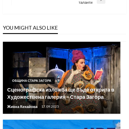
Next
таланти
Post
YOU MIGHT ALSO LIKE
ОБЩИНА СТАРА ЗАГОРА
Сценографска изложба ще бъде открита в
Художествена галерия – Стара Загора
Живка Кехайова
17.09.2025