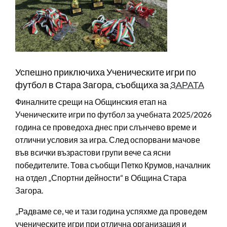
Успешно приключиха Ученическите игри по
футбол в Стара Загора, съобщиха за
ЗАРАТА
Финалните срещи на Общинския етап на
Ученическите игри по футбол за учебната 2025/2026
година се проведоха днес при слънчево време и
отлични условия за игра. След оспорвани мачове
във всички възрастови групи вече са ясни
победителите. Това съобщи Петко Крумов, началник
на отдел „Спортни дейности“ в Община Стара
Загора.
„Радваме се, че и тази година успяхме да проведем
ученическите игри при отлична организация и