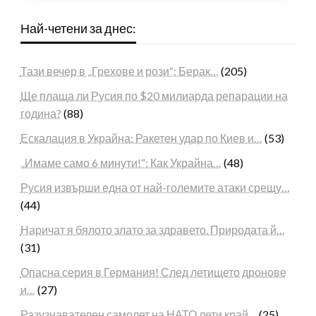
Най-четени за днес:
Тази вечер в „Грехове и рози“: Берак…
(205)
Ще плаща ли Русия по $20 милиарда репарации на
година?
(88)
Ескалация в Украйна: Ракетен удар по Киев и…
(53)
„Имаме само 6 минути!“: Как Украйна…
(48)
Русия извърши една от най-големите атаки срещу…
(44)
Наричат я бялото злато за здравето. Природата й…
(31)
Опасна серия в Германия! След летището дронове
и…
(27)
Разузнавателен самолет на НАТО лети край…
(25)