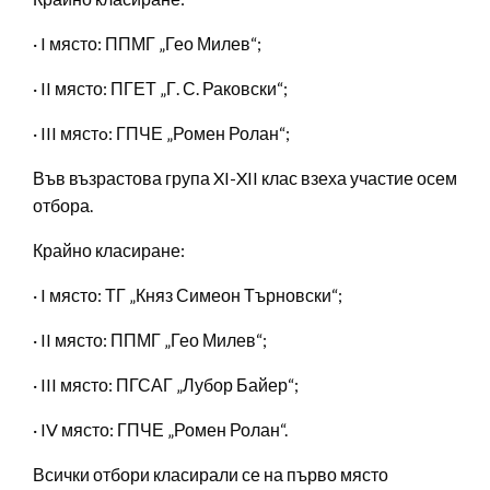
· I място: ППМГ „Гео Милев“;
· II място: ПГЕТ „Г. С. Раковски“;
· III мястo: ГПЧЕ „Ромен Ролан“;
Във възрастова група XI-XII клас взеха участие осем
отбора.
Крайно класиране:
· I място: ТГ „Княз Симеон Търновски“;
· II място: ППМГ „Гео Милев“;
· III място: ПГСАГ „Лубор Байер“;
· IV място: ГПЧЕ „Ромен Ролан“.
Всички отбори класирали се на първо място