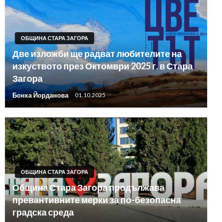
ОБЩИНА СТАРА ЗАГОРА
Две изложби ще радват любителите на
изкуството през Октомври 2025 г. в Стара
Загора
Бонка Йорданова
01.10.2025
ОБЩИНА СТАРА ЗАГОРА
Община Стара Загора продължава
превантивните мерки за по-безопасна
градска среда