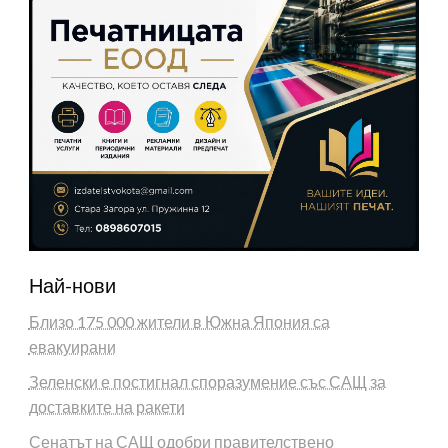
Най-нови
Близо 175 000 жители в Южна Япония са
евакуирани
Зеленски е постигнал споразумение със САЩ за
доставките на ракети
Сенатът на САЩ одобри правителствено