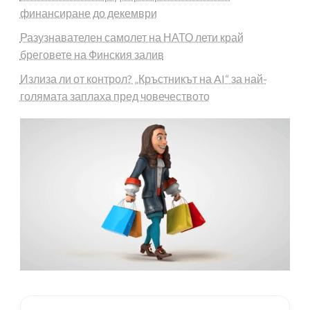
финансиране до декември
Разузнавателен самолет на НАТО лети край
бреговете на Финския залив
Излиза ли от контрол? „Кръстникът на AI“ за най-
голямата заплаха пред човечеството