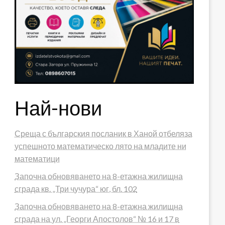
Най-нови
Среща с българския посланик в Ханой отбеляза
успешното математическо лято на младите ни
математици
Започна обновяването на 8-етажна жилищна
сграда кв. „Три чучура“ юг, бл. 102
Започна обновяването на 8-етажна жилищна
сграда на ул. „Георги Апостолов“ № 16 и 17 в