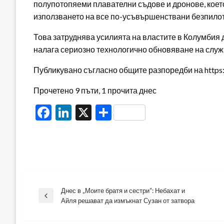
полупотопяеми плавателни съдове и дронове, коет
използването на все по-усъвършенствани безпилот
Това затруднява усилията на властите в Колумбия
налага сериозно технологично обновяване на служб
Публикувано съгласно общите разпоредби на https:/
Прочетено 9 пъти, 1 прочита днес
Facebook
LinkedIn
X
Share
Днес в „Моите братя и сестри“: Небахат и
Навигация
Previous
Айля решават да измъкнат Сузан от затвора
Post