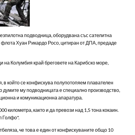
езпилотна подводница, оборудвана със сателитна
 флота Хуан Рикардо Росо, цитиран от ДПА, предаде
и на Колумбия край бреговете на Карибско море,
ия, в който се конфискува полупотопяем плавателен
о думите му подводницата е специално производство,
ационна и комуникационна апаратура.
0 километра, както и да превози над 1,5 тона кокаин.
л Голфо".
беляза, че това е един от конфискуваните общо 10