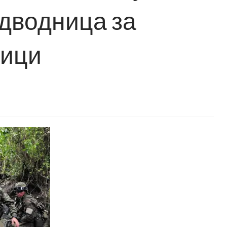
дводница за
тици