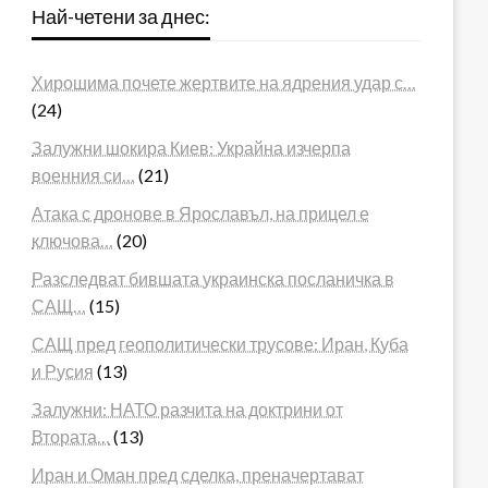
Най-четени за днес:
Хирошима почете жертвите на ядрения удар с…
(24)
Залужни шокира Киев: Украйна изчерпа
военния си…
(21)
Атака с дронове в Ярославъл, на прицел е
ключова…
(20)
Разследват бившата украинска посланичка в
САЩ…
(15)
САЩ пред геополитически трусове: Иран, Куба
и Русия
(13)
Залужни: НАТО разчита на доктрини от
Втората…
(13)
Иран и Оман пред сделка, преначертават