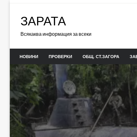
Skip
to
ЗАРАТА
content
Всякаква информация за всеки
НОВИНИ
ПРОВЕРКИ
ОБЩ. СТ.ЗАГОРА
ЗА