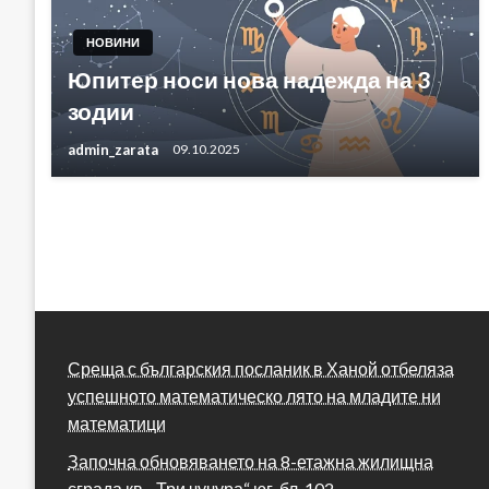
НОВИНИ
Юпитер носи нова надежда на 3
зодии
admin_zarata
09.10.2025
Среща с българския посланик в Ханой отбеляза
успешното математическо лято на младите ни
математици
Започна обновяването на 8-етажна жилищна
сграда кв. „Три чучура“ юг, бл. 102