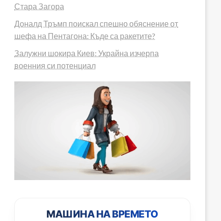
Стара Загора
Доналд Тръмп поискал спешно обяснение от
шефа на Пентагона: Къде са ракетите?
Залужни шокира Киев: Украйна изчерпа
военния си потенциал
МАШИНА НА ВРЕМЕТО