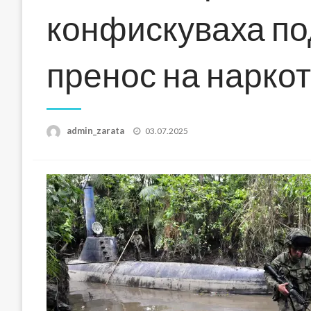
конфискуваха по
пренос на нарко
Posted
admin_zarata
03.07.2025
on