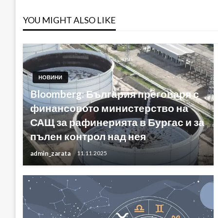
YOU MIGHT ALSO LIKE
НОВИНИ
Bloomberg: България преговаря с
финансовото министерство на
САЩ за рафинерията в Бургас и за
пълен контрол над нея
admin_zarata
11.11.2025