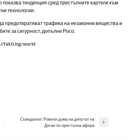
о показва тенденция сред престъпните картели към
ни технологии.
 да предотвратяват трафика на незаконни вещества и
ите за сигурност, допълни Росо.
/fakti.bg/world
Скандално! Ровили дома на депутат на
Next
Доган по престъпна афера
Post