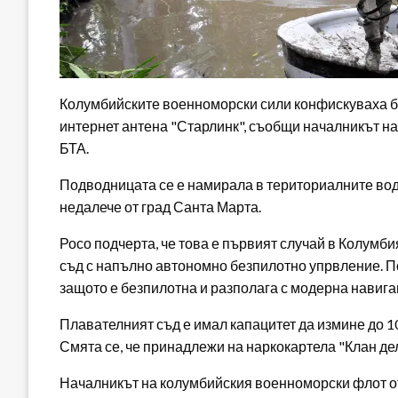
Колумбийските военноморски сили конфискуваха б
интернет антена "Старлинк", съобщи началникът на
БТА.
Подводницата се е намирала в териториалните вод
недалече от град Санта Марта.
Росо подчерта, че това е първият случай в Колумб
съд с напълно автономно безпилотно упрвление. П
защото е безпилотна и разполага с модерна навиг
Плавателният съд е имал капацитет да измине до 100
Смята се, че принадлежи на наркокартела "Клан де
Началникът на колумбийския военноморски флот от