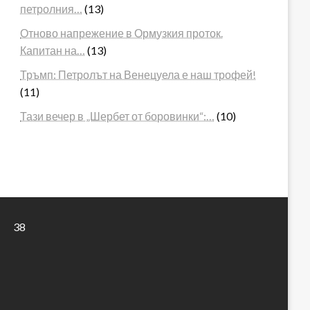
петролния…
(13)
Отново напрежение в Ормузкия проток.
Капитан на…
(13)
Тръмп: Петролът на Венецуела е наш трофей!
(11)
Тази вечер в „Шербет от боровинки“:…
(10)
38