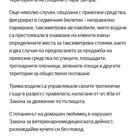
Още няколко случая, свързани с превозни средства,
фигурират в седмичния бюлетин – неправилно
паркиране, таксиметрови автомобили, чиито водачи
са престоявали в очакване на клиенти извън
определените места за таксиметрови стоянки, както
и два случая на предлагането за продажба на
превозни средства по улиците, площадите,
тротоарните плочници, зелените площи и другите
територии за обществено ползване.
Трима водачи са управлявали своите тротинетки
също в разрез с правилата, налагани от чл. 80а от
Закона за движение по пътищата.
Стопанинът на домашен любимец е нарушил
Закона за ветеринарномедицинската дейност,
разхождайки кучето си без повод.