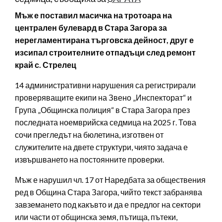
Мъж е поставил масичка на тротоара на
централен булевард в Стара Загора за
нерегламентирана търговска дейност, друг е
изсипал строителните отпадъци след ремонт
край с. Стрелец
14 административни нарушения са регистрирали
проверяващите екипи на Звено „Инспекторат“ и
Група „Общинска полиция“ в Стара Загора през
последната ноемврийска седмица на 2025 г. Това
сочи прегледът на бюлетина, изготвен от
служителите на двете структури, чиято задача е
извършването на постоянните проверки.
Мъж е нарушил чл. 17 от Наредбата за обществения
ред в Община Стара Загора, чийто текст забранява
завземането под какъвто и да е предлог на сектори
или части от общинска земя, пътища, пътеки,