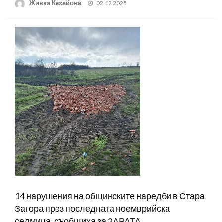
Posted
Живка Кехайова
02.12.2025
on
14 нарушения на общинските наредби в Стара
Загора през последната ноемврийска
седмица, съобщиха за
ЗАРАТА