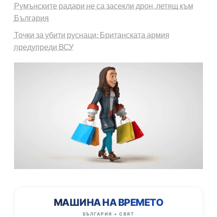
Румънските радари не са засекли дрон, летящ към
България
Точки за убити руснаци: Британската армия
предупреди ВСУ
МАШИНА НА ВРЕМЕТО
БЪЛГАРИЯ + СВЯТ