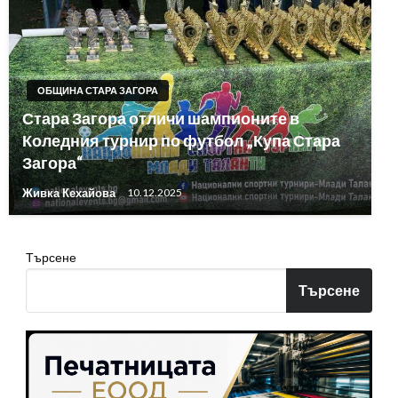
ОБЩИНА СТАРА ЗАГОРА
Стара Загора отличи шампионите в
Коледния турнир по футбол „Купа Стара
Загора“
Живка Кехайова
10.12.2025
Търсене
Търсене