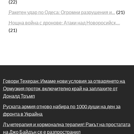
(22)
Ракетен удар по Одеса: Огромни разрушения и…
(21)
Нощна война с дронове: Атаки над Новоросийск,…
(21)
Говори Техеран: Имаме нови условия за отварянето на
Ормузкия проток, включително край на заплахите от
Доналд Тръмп
Руската армия отново набира по 1000 души на ден за
фронта в Украйна
Лъчетерапия и хормонална терапия! Ракът на простатата
на Джо Байдън се е разпространил