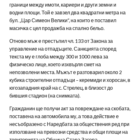
граници между имоти, кариери и други земни и
водни площи. Той е завзел два квадратни метра на
бул. „Цар Симеон Велики“, на които е поставил
масичка с цел продажба на спално бельо.
Отново мъж е престъпил чл. 133 от Закона за
управление на отпадъците. Санкцията според
текста му е глоба между 300 и 1000 лева за
физическо лице, което изхвърля смет на
непозволени места. Мъжът е разтоварил около 2
кубика строителни отпадъци – керемиди и хоросан, в
югозападния край на с. Стрелец, в близост до
бившия стадион (на снимката).
Гражданин ще получи акт за повреждане на скобата,
поставена на автомобила му, а това действие е
несъобразено с Наредбата за обществения ред при
използване на превозни средства и общи площи на
територията на Община Стара Загора.