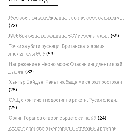
Румъния, Русия и Украйна с първи коментари след…
(72)
Bild: Критична ситуация за ВСУ и милиардни…
(58)
Точки за убити руснаци: Британската армия
предупреди ВСУ
(58)
Напрежение в Черно море: Опасни инциденти край
Турция
(32)
Хънтър Байдън: Ракът на баща ми се разпространи
(28)
САЩ с критичен недостиг на ракети, Русия следи…
(25)
Орлин Горанов отвори сърцето си на 69
(24)
Атака с дронове в Белгород: Експлозии и пожари