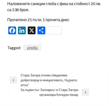
Наложените санкции глоба с фиш на стойност 20 лв.
са 538 броя.
Прочетено 21 пъти, 1 прочита днес
Facebook
LinkedIn
X
Share
Tagged:
глоби
Навигация
Стара Загора отново обединява
добротворци в инициативата „Чудната
Previous
елха“
Post
За първи път Зоопаркът в Стара Загора
Next
организира Коледен базар
Post