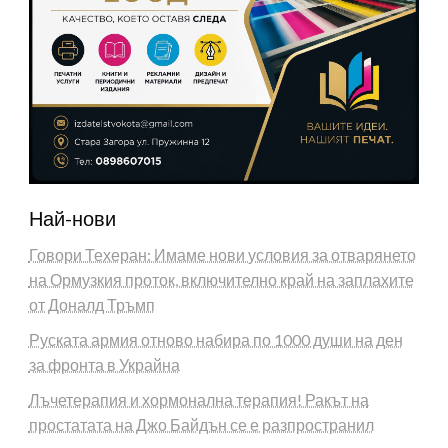
Най-нови
Говори Техеран: Имаме нови условия за отварянето
на Ормузкия проток, включително край на заплахите
от Доналд Тръмп
Руската армия отново набира по 1000 души на ден
за фронта в Украйна
Лъчетерапия и хормонална терапия! Ракът на
простатата на Джо Байдън се е разпространил