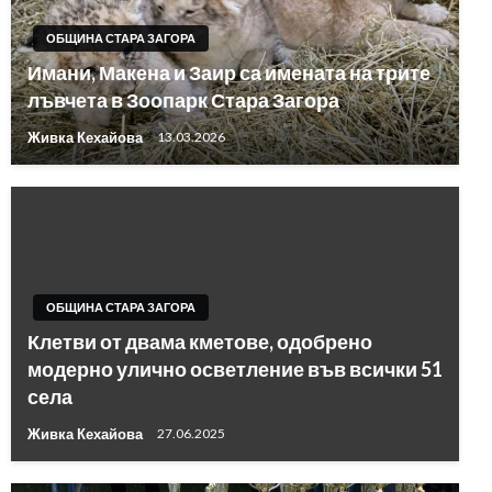
ОБЩИНА СТАРА ЗАГОРА
Имани, Макена и Заир са имената на трите
лъвчета в Зоопарк Стара Загора
Живка Кехайова
13.03.2026
ОБЩИНА СТАРА ЗАГОРА
Клетви от двама кметове, одобрено
модерно улично осветление във всички 51
села
Живка Кехайова
27.06.2025