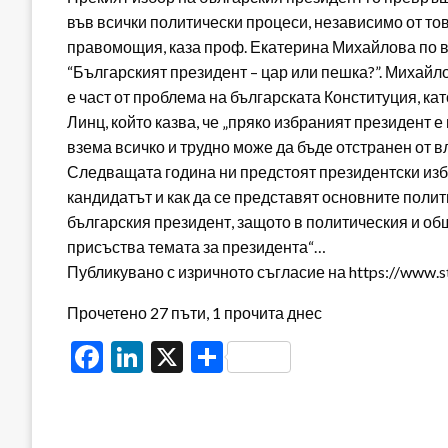
във всички политически процеси, независимо от тов
правомощия, каза проф. Екатерина Михайлова по в
“Българският президент – цар или пешка?”. Михайло
е част от проблема на българската Конституция, к
Линц, който казва, че „пряко избраният президент
взема всичко и трудно може да бъде отстранен от в
Следващата година ни предстоят президентски изб
кандидатът и как да се представят основните полит
българския президент, защото в политическия и об
присъства темата за президента“…
Публикувано с изричното съгласие на https://www.s
Прочетено 27 пъти, 1 прочита днес
Facebook
LinkedIn
X
Share