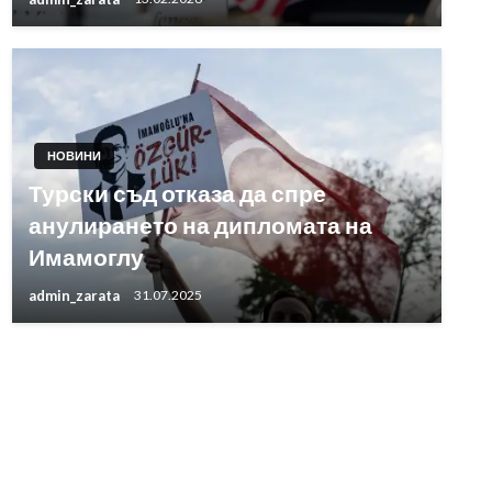
НОВИНИ
Турски съд отказа да спре
анулирането на дипломата на
Имамоглу
admin_zarata
31.07.2025