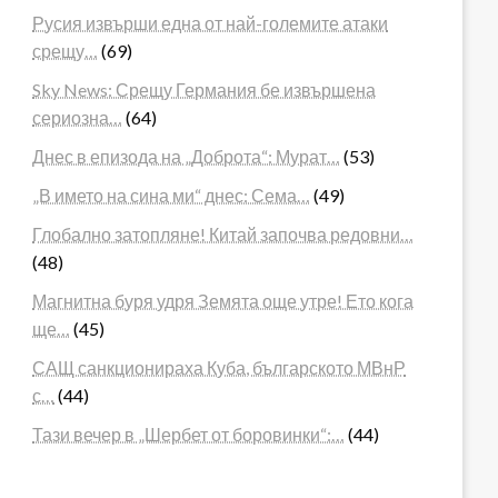
Русия извърши една от най-големите атаки
срещу…
(69)
Sky News: Срещу Германия бе извършена
сериозна…
(64)
Днес в епизода на „Доброта“: Мурат…
(53)
„В името на сина ми“ днес: Сема…
(49)
Глобално затопляне! Китай започва редовни…
(48)
Магнитна буря удря Земята още утре! Ето кога
ще…
(45)
САЩ санкционираха Куба, българското МВнР
с…
(44)
Тази вечер в „Шербет от боровинки“:…
(44)