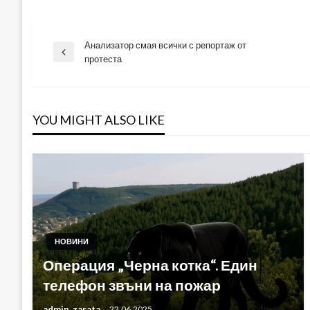
Анализатор смая всички с репортаж от
Навигация
Previous
протеста
Post
YOU MIGHT ALSO LIKE
НОВИНИ
Операция „Черна котка“. Един
телефон звъни на пожар
admin_zarata
22.06.2025