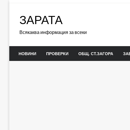
Skip
to
ЗАРАТА
content
Всякаква информация за всеки
НОВИНИ
ПРОВЕРКИ
ОБЩ. СТ.ЗАГОРА
ЗА