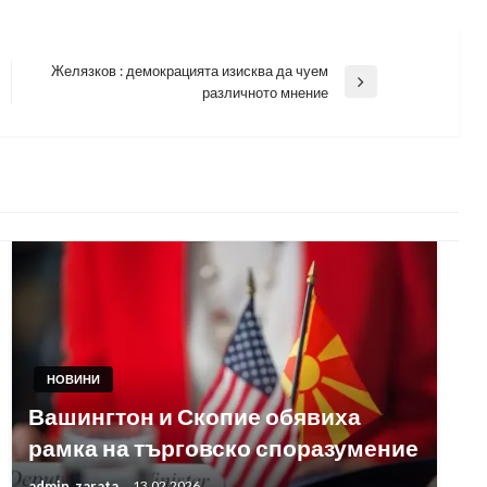
Желязков : демокрацията изисква да чуем
Next
различното мнение
Post
НОВИНИ
Вашингтон и Скопие обявиха
рамка на търговско споразумение
admin_zarata
13.02.2026