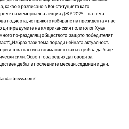
а, какво е разписано в Конституцията като
реме на мемориална лекция ДЖУ 2025 г. на тема
ва подчерта, че прякото избиране на президента у нас
ато цитира думите на американския политолог Хуан
 е много по-разделящ обществото, защото победителят
ласт“.„Избрах тази тема поради нейната актуалност.
ори и това насочва вниманието какъв трябва да бъде
ически сили. Освен това реших да говоря за
ществен дебат в последните месеци, седмици и дни,
tandartnews.com/