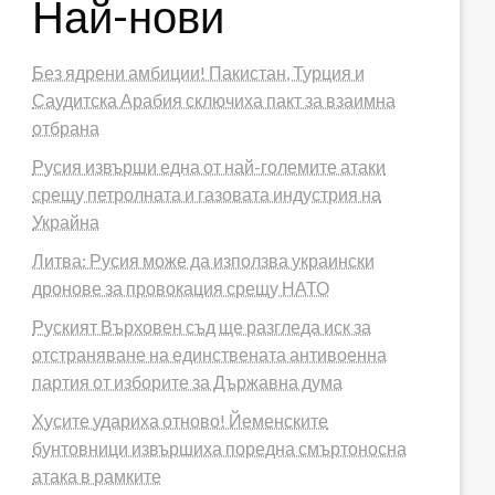
Най-нови
Без ядрени амбиции! Пакистан, Турция и
Саудитска Арабия сключиха пакт за взаимна
отбрана
Русия извърши една от най-големите атаки
срещу петролната и газовата индустрия на
Украйна
Литва: Русия може да използва украински
дронове за провокация срещу НАТО
Руският Върховен съд ще разгледа иск за
отстраняване на единствената антивоенна
партия от изборите за Държавна дума
Хусите удариха отново! Йеменските
бунтовници извършиха поредна смъртоносна
атака в рамките