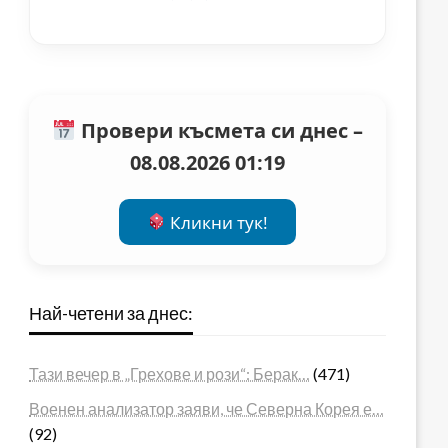
Провери късмета си днес –
08.08.2026 01:19
Кликни тук!
Най-четени за днес:
Тази вечер в „Грехове и рози“: Берак…
(471)
Военен анализатор заяви, че Северна Корея е…
(92)