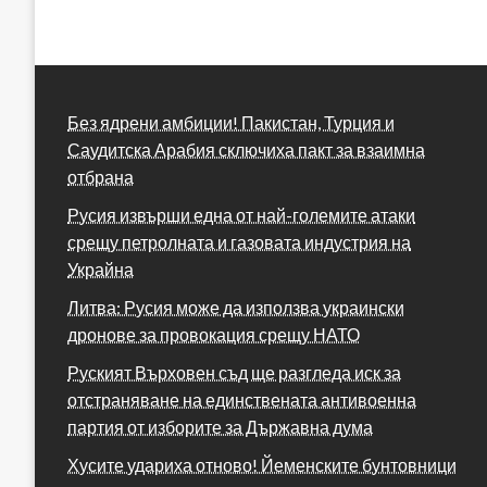
Без ядрени амбиции! Пакистан, Турция и
Саудитска Арабия сключиха пакт за взаимна
отбрана
Русия извърши една от най-големите атаки
срещу петролната и газовата индустрия на
Украйна
Литва: Русия може да използва украински
дронове за провокация срещу НАТО
Руският Върховен съд ще разгледа иск за
отстраняване на единствената антивоенна
партия от изборите за Държавна дума
Хусите удариха отново! Йеменските бунтовници