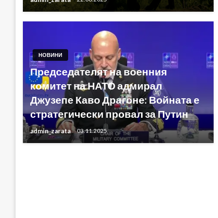
НОВИНИ
Председателят на военния
комитет на НАТО адмирал
Джузепе Каво Драгоне: Войната е
стратегически провал за Путин
admin_zarata
03.11.2025