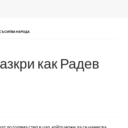
 СЪСИПВА НАРОДА
азкри как Радев
т до голяма степ в цар, който може да се намесва