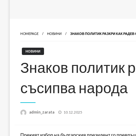
HOMEPAGE
НОВИНИ
ЗНАКОВ ПОЛИТИК РАЗКРИ КАК РАДЕВ
НОВИНИ
Знаков политик р
съсипва народа
Posted
admin_zarata
10.12.2025
on
Прекият избор на българския президент го превръща