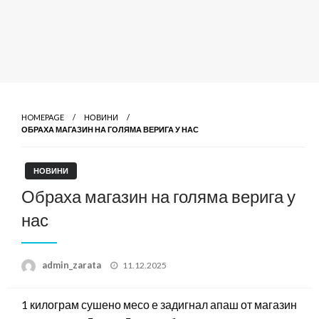
HOMEPAGE
НОВИНИ
ОБРАХА МАГАЗИН НА ГОЛЯМА ВЕРИГА У НАС
НОВИНИ
Обраха магазин на голяма верига у
нас
Posted
admin_zarata
11.12.2025
on
1 килограм сушено месо е задигнал апаш от магазин