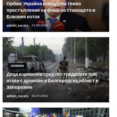
Орбан: Украйна извършва тежко
престъпление на фона на ставащото в
Близкия изток
admin_zarata
21.03.2026
НОВИНИ
Деца и цивилни сред пострадалите при
атаки с дронове в Белгородска област и
Запорожие
admin_zarata
06.07.2026