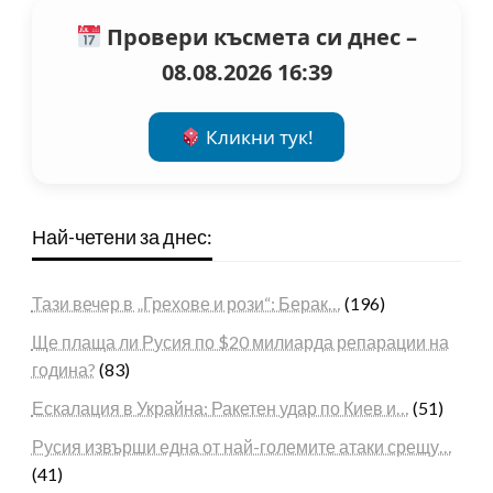
Провери късмета си днес –
08.08.2026 16:39
Кликни тук!
Най-четени за днес:
Тази вечер в „Грехове и рози“: Берак…
(196)
Ще плаща ли Русия по $20 милиарда репарации на
година?
(83)
Ескалация в Украйна: Ракетен удар по Киев и…
(51)
Русия извърши една от най-големите атаки срещу…
(41)