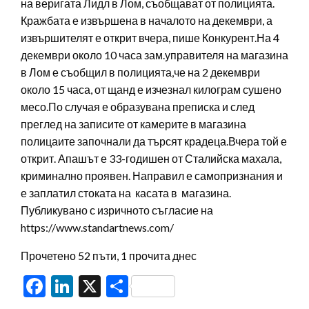
на веригата Лидл в Лом, съобщават от полицията.
Кражбата е извършена в началото на декември, а
извършителят е открит вчера, пише Конкурент.На 4
декември около 10 часа зам.управителя на магазина
в Лом е съобщил в полицията,че на 2 декември
около 15 часа, от щанд е изчезнал килограм сушено
месо.По случая е образувана преписка и след
преглед на записите от камерите в магазина
полицаите започнали да търсят крадеца.Вчера той е
открит. Апашът е 33-годишен от Сталийска махала,
криминално проявен. Направил е самопризнания и
е заплатил стоката на касата в магазина.
Публикувано с изричното съгласие на
https://www.standartnews.com/
Прочетено 52 пъти, 1 прочита днес
Facebook
LinkedIn
X
Share