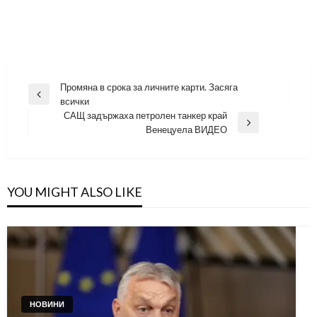
Навигация
Промяна в срока за личните карти. Засяга
Previous
всички
Post
САЩ задържаха петролен танкер край
Next
Венецуела ВИДЕО
Post
YOU MIGHT ALSO LIKE
НОВИНИ