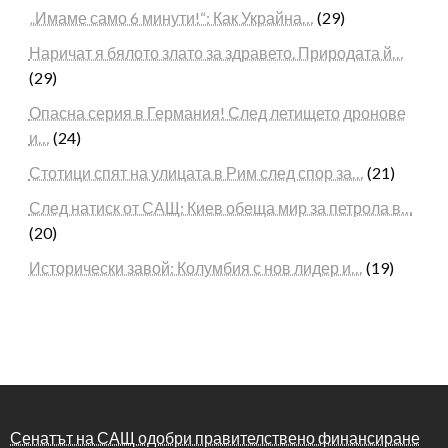
„Имаме само 6 минути!“: Как Украйна…
(29)
Наричат я бялото злато за здравето. Природата й…
(29)
Опасна серия в Германия! След летището дронове
и…
(24)
Стотици спят на улицата в Рим след спор за…
(21)
След натиск от САЩ: Киев обеща мир за петрола в…
(20)
Исторически завой: Колумбия с нов лидер и…
(19)
Сенатът на САЩ одобри правителствено финансиране