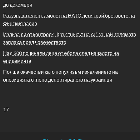
до декември
Разузнавателен самолет на НАТО лети край бреговете на
Финския залив
Излиза ли от контрол? „Кръстникът на AI“ за най-голямата
заплаха пред човечеството
Над 300 починали деца от ебола след началото на
епидемията
Полша окачестви като популизъм изявлението на
опозицията отноно депортирането на украинци
17