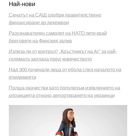
Най-нови
Сенатът на САЩ одобри правителствено
финансиране до декември
Разузнавателен самолет на НАТО лети край
бреговете на Финския залив
Излиза ли от контрол? „Кръстникът на AI“ за най-
голямата заплаха пред човечеството
Над 300 починали деца от ебола след началото на
епидемията
Полша окачестви като популизъм изявлението на
опозицията отноно депортирането на украинци