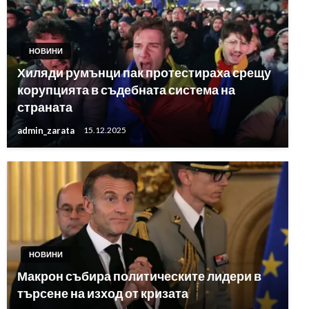
НОВИНИ
Хиляди румънци пак протестираха срещу
корупцията в съдебната система на
страната
admin_zarata
15.12.2025
НОВИНИ
Макрон събира политическите лидери в
търсене на изход от кризата