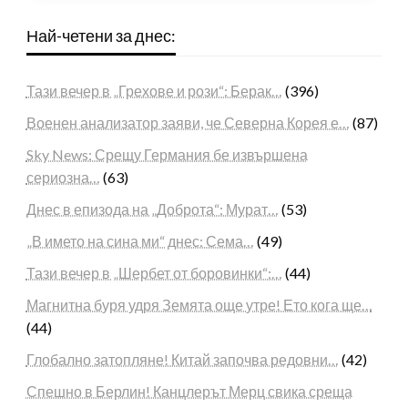
Най-четени за днес:
Тази вечер в „Грехове и рози“: Берак…
(396)
Военен анализатор заяви, че Северна Корея е…
(87)
Sky News: Срещу Германия бе извършена
сериозна…
(63)
Днес в епизода на „Доброта“: Мурат…
(53)
„В името на сина ми“ днес: Сема…
(49)
Тази вечер в „Шербет от боровинки“:…
(44)
Магнитна буря удря Земята още утре! Ето кога ще…
(44)
Глобално затопляне! Китай започва редовни…
(42)
Спешно в Берлин! Канцлерът Мерц свика среща