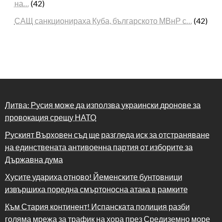
на…
(42)
САЩ санкционираха Куба, българското МВнР с…
(42)
Литва: Русия може да използва украински дронове за
провокация срещу НАТО
Руският Върховен съд ще разгледа иск за отстраняване
на единствената антивоенна партия от изборите за
Държавна дума
Хусите удариха отново! Йеменските бунтовници
извършиха поредна смъртоносна атака в рамките
Към Стария континент! Испанската полиция разби
голяма мрежа за трафик на хора през Средиземно море