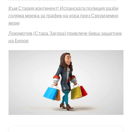
Към Стария континент! Испанската полиция разби
голяма мрежа за трафик на хора през Средиземно
море
Локомотив (Стара Загора) привлече бивш защитник
на Берое