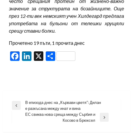
често срещания протеин от жизнено-важно
значение за структурата на бозайниците. Още
през 12-ти век немският учен Хилдегард предлага
употребата на бульони от телешки хрущяли
срещу ставни болки.
Прочетено 19 пъти, 1 прочита днес
Facebook
LinkedIn
X
Share
Навигация
В епизода днес на „Кървави цветя“: Дилан
Previous
е разкъсана между инат и вина
Post
ЕС свиква нова среща между Сърбия и
Next
Косово в Брюксел
Post