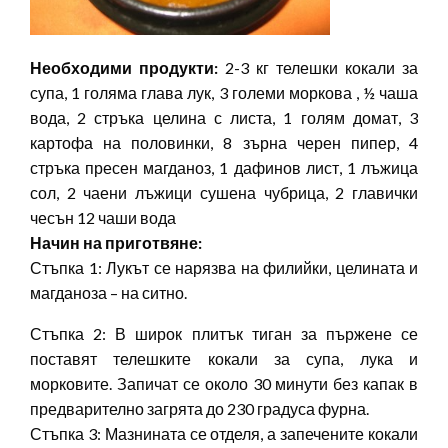
Необходими продукти:
2-3 кг телешки кокали за
супа, 1 голяма глава лук, 3 големи моркова , ½ чаша
вода, 2 стръка целина с листа, 1 голям домат, 3
картофа на половинки, 8 зърна черен пипер, 4
стръка пресен магданоз, 1 дафинов лист, 1 лъжица
сол, 2 чаени лъжици сушена чубрица, 2 главички
чесън 12 чаши вода
Начин на приготвяне:
Стъпка 1: Лукът се нарязва на филийки, целината и
магданоза – на ситно.
Стъпка 2: В широк плитък тиган за пържене се
поставят телешките кокали за супа, лука и
морковите. Запичат се около 30 минути без капак в
предварително загрята до 230 градуса фурна.
Стъпка 3: Мазнината се отделя, а запечените кокали