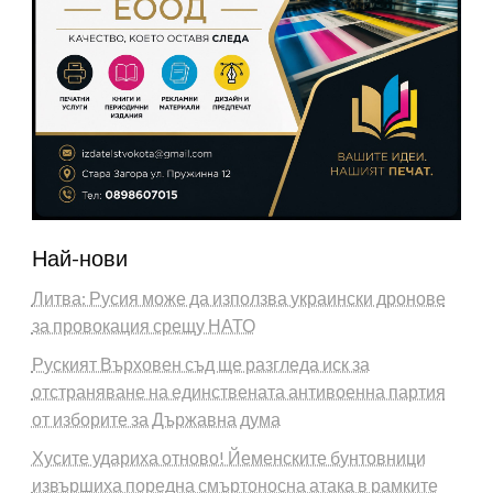
Най-нови
Литва: Русия може да използва украински дронове
за провокация срещу НАТО
Руският Върховен съд ще разгледа иск за
отстраняване на единствената антивоенна партия
от изборите за Държавна дума
Хусите удариха отново! Йеменските бунтовници
извършиха поредна смъртоносна атака в рамките