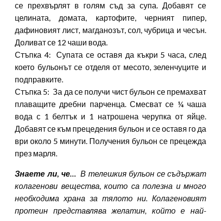
се прехвърлят в голям съд за супа. Добавят се
целината, домата, картофите, черният пипер,
дафиновият лист, магданозът, сол, чубрица и чесън.
Доливат се 12 чаши вода.
Стъпка 4: Супата се оставя да къкри 5 часа, след
което бульонът се отделя от месото, зеленчуците и
подправките.
Стъпка 5: За да се получи чист бульон се премахват
плаващите дребни парченца. Смесват се ¼ чаша
вода с 1 белтък и 1 натрошена черупка от яйце.
Добавят се към прецедения бульон и се оставя го да
ври около 5 минути. Получения бульон се прецежда
през марля.
Знаете ли, че…
В телешкия бульон се съдържат
колагенови вещества, които са полезна и много
необходима храна за тялото ни. Колагеновият
протеин представлява желатин, който е най-