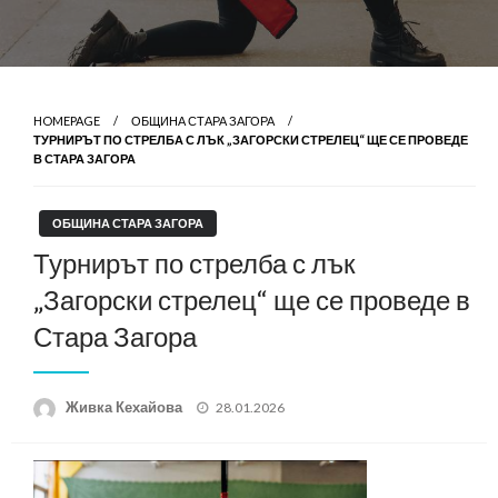
HOMEPAGE
ОБЩИНА СТАРА ЗАГОРА
ТУРНИРЪТ ПО СТРЕЛБА С ЛЪК „ЗАГОРСКИ СТРЕЛЕЦ“ ЩЕ СЕ ПРОВЕДЕ
В СТАРА ЗАГОРА
ОБЩИНА СТАРА ЗАГОРА
Турнирът по стрелба с лък
„Загорски стрелец“ ще се проведе в
Стара Загора
Posted
Живка Кехайова
28.01.2026
on