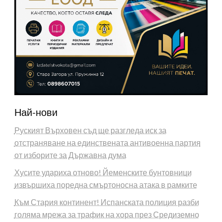
Най-нови
Руският Върховен съд ще разгледа иск за
отстраняване на единствената антивоенна партия
от изборите за Държавна дума
Хусите удариха отново! Йеменските бунтовници
извършиха поредна смъртоносна атака в рамките
Към Стария континент! Испанската полиция разби
голяма мрежа за трафик на хора през Средиземно