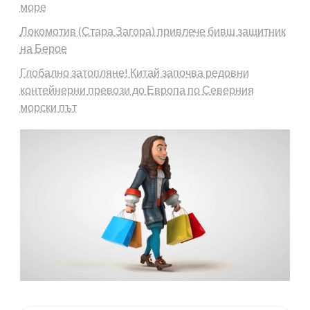
море
Локомотив (Стара Загора) привлече бивш защитник
на Берое
Глобално затопляне! Китай започва редовни
контейнерни превози до Европа по Северния
морски път