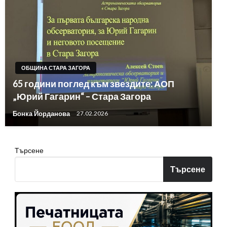
ОБЩИНА СТАРА ЗАГОРА
65 години поглед към звездите: АОП
„Юрий Гагарин“ – Стара Загора
Бонка Йорданова
27.02.2026
Търсене
Търсене