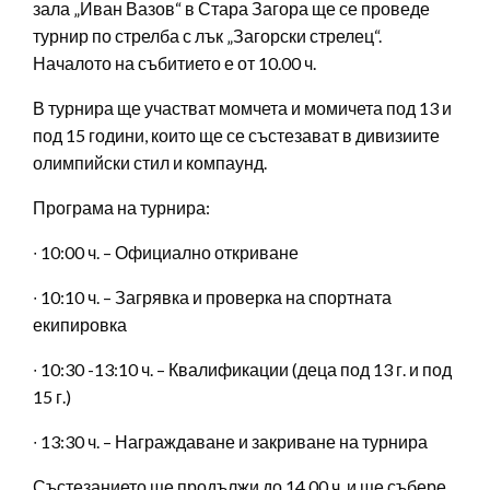
зала „Иван Вазов“ в Стара Загора ще се проведе
турнир по стрелба с лък „Загорски стрелец“.
Началото на събитието е от 10.00 ч.
В турнира ще участват момчета и момичета под 13 и
под 15 години, които ще се състезават в дивизиите
олимпийски стил и компаунд.
Програма на турнира:
∙ 10:00 ч. – Официално откриване
∙ 10:10 ч. – Загрявка и проверка на спортната
екипировка
∙ 10:30 -13:10 ч. – Квалификации (деца под 13 г. и под
15 г.)
∙ 13:30 ч. – Награждаване и закриване на турнира
Състезанието ще продължи до 14.00 ч. и ще събере