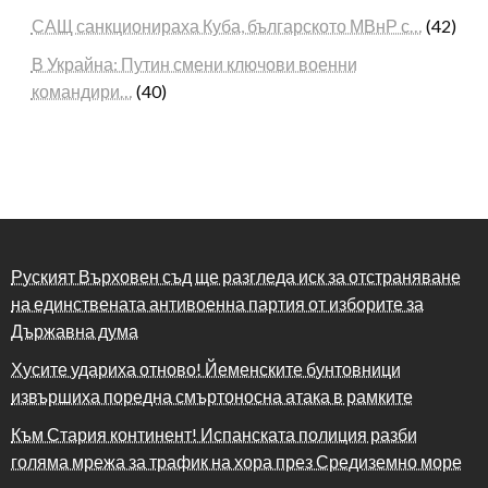
САЩ санкционираха Куба, българското МВнР с…
(42)
В Украйна: Путин смени ключови военни
командири…
(40)
Руският Върховен съд ще разгледа иск за отстраняване
на единствената антивоенна партия от изборите за
Държавна дума
Хусите удариха отново! Йеменските бунтовници
извършиха поредна смъртоносна атака в рамките
Към Стария континент! Испанската полиция разби
голяма мрежа за трафик на хора през Средиземно море