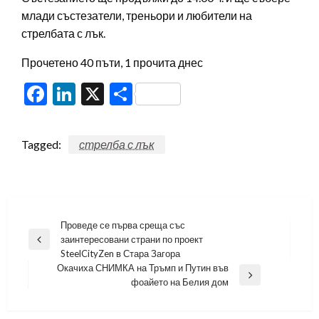
млади състезатели, треньори и любители на
стрелбата с лък.
Прочетено 40 пъти, 1 прочита днес
Facebook
LinkedIn
X
Share
Tagged:
стрелба с лък
Навигация
Проведе се първа среща със
заинтересовани страни по проект
Previous
SteelCityZen в Стара Загора
Post
Окачиха СНИМКА на Тръмп и Путин във
Next
фоайето на Белия дом
Post