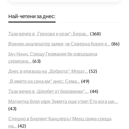
Най-четени за днес:
Тази вечер в „Грехове и рози“: Берак…
(368)
Военен анализатор заяви, че Северна Корея е…
(86)
Sky News: Срещу Германия бе извършена
сериозна…
(63)
Днес в епизода на „Доброта“: Мурат…
(52)
„В името на сина ми“ днес: Сема…
(49)
Тази вечер в „Шербет от боровинки“:…
(44)
Магнитна буря удря Земята още утре! Ето кога ще…
(43)
Спешно в Берлин! Канцлерът Мерц свика среща
на…
(42)