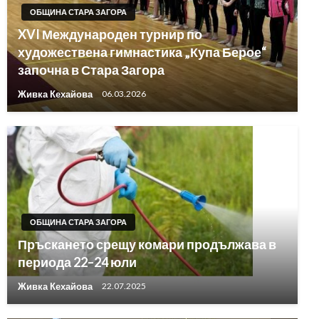
ОБЩИНА СТАРА ЗАГОРА
XVI Международен турнир по
художествена гимнастика „Купа Берое“
започна в Стара Загора
Живка Кехайова
06.03.2026
ОБЩИНА СТАРА ЗАГОРА
Пръскането срещу комари продължава в
периода 22–24 юли
Живка Кехайова
22.07.2025