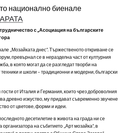
сто национално биенале
АРАТА
сътрудничество с „Асоциация на българските
гора
але „Мозайката днес“. Тържественото откриване се
орум, превърнал се в неразделна част от културния
жба, в която могат да се разгледат творби на
 техники и школи – традиционни и модерни, български
 гости от Италия и Германия, които чрез доброволния
това древно изкуство, му придават съвременно звучене
тво от цветове, форми и идеи.
последното десетилетие в живота на града ни се
а организатора на събитието „Арт мозайка“, в