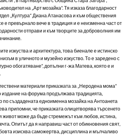
аисти“, в партньорство с Община Стара Загора“,
ководител на „Арт мозайка“. Тя изказа благодарност
отдел „Култура“ Диана Атанасова и към обществения
се е превърнало вече в традиция и е неизменна част от
одарности отправи и към творците за доброволния им
начинание.
ните изкуства и архитектура, това биенале е истинско
изъм в уличното и музейно изкуство. То е заредено с
урно обогатяване“, допълни г-жа Матева, която е и
.
стествени материали приказката за „Неродена мома“
о издание на форума продължава традицията,
о по създадената едноименна мозайка на Антоанета
ева припомни, че приказката олицетворява търсенето
я живот може да бъде стремежът към любов, истина,
чта. Опитът да я направиш част от обикновения свят,
юбовта изисква саможертва, дисциплина и мълчаливо