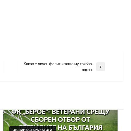
Какво е личен фалит и защо му трябва
Next
закон
Post
ОБЩИНА СТАРА ЗАГОРА