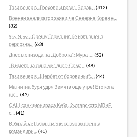
Тази вечер в „Грехове и рози“: Берак…
(312)
Военен анализатор заяви, че Северна Корея е…
(82)
Sky News: Срещу Германия бе извършена
сериозна…
(63)
Днес в епизода на „Доброта“: Мурат…
(52)
„В името на сина ми“ днес: Сема…
(48)
Тази вечер в „Шербет от боровинки“:…
(44)
Магнитна буря удря Земята още утре! Ето кога
ще…
(43)
САЩ санкционираха Куба, българското МВнР
с…
(41)
В Украйна: Путин смени ключови военни
командири…
(40)