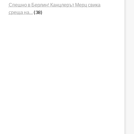
Спешно в Берлин! Канцлерът Мерц свика
среща на…
(38)