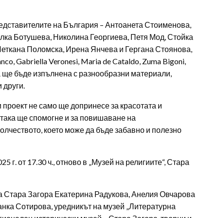
редставителите на България – Антоанета Стоименова,
лка Ботушева, Николина Георгиева, Петя Мод, Стойка
Петкана Поломска, Ирена Янчева и Гергана Стоянова,
anco, Gabriella Veronesi, Maria de Cataldo, Zuma Bigoni,
ата ще бъде изпълнена с разнообразни материали,
 други.
 проект не само ще допринесе за красотата и
 така ще спомогне и за повишаване на
олчеството, което може да бъде забавно и полезно
 г. от 17.30 ч., отново в „Музей на религиите“, Стара
на Стара Загора Екатерина Радукова, Анелия Овчарова
нка Сотирова, уредникът на музей „Литературна