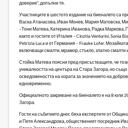
доверие“, допълни тя.
Участниците в шестото издание на биеналето са п
Васка Атанасова, Иван Монев, Мария Матовска, Ми
–Тони Матева, Катерина Иванова, Радка Маркова, 
както и гостите от Италия – Cinztia Venturini, Sonia Bi
Petrizia Luca и от Германия – Frauke Lofer. Мозайк
включващи смалти, мрамор, стъкло, златно смалти и
Стойка Матева поясни пред присъстващите, че този
уникалността на центъра на Стара Загора, но също
осведомеността на хората за значението на добров
едновременно.
Официалното закриване на биеналето е на 8 юли 2025
Загора.
Гости на събитието днес бяха експертите от Общи
и Петя Александрова, общественият посредник Ива