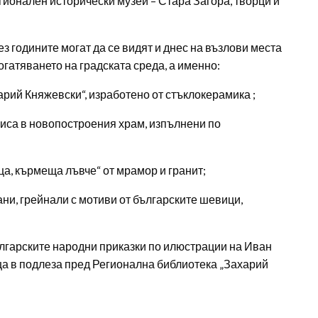
ионален исторически музей – Стара Загора, творци и
з годините могат да се видят и днес на възлови места
огатяването на градската среда, а именно:
арий Княжевски“, изработено от стъклокерамика ;
писа в новопостроения храм, изпълнени по
ца, кърмеща лъвче“ от мрамор и гранит;
ни, грейнали с мотиви от българските шевици,
ългарските народни приказки по илюстрации на Иван
ща в подлеза пред Регионална библиотека „Захарий