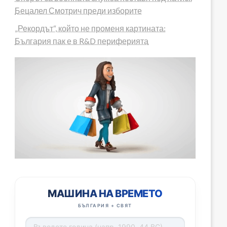
Бецалел Смотрич преди изборите
„Рекордът“, който не променя картината:
България пак е в R&D периферията
МАШИНА НА ВРЕМЕТО
БЪЛГАРИЯ + СВЯТ