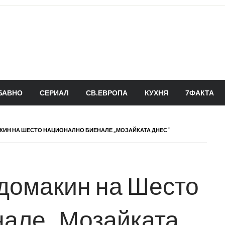
БАВНО
СЕРИАЛ
СВ.ЕВРОПА
КУХНЯ
7ФАКТА
АКИН НА ШЕСТО НАЦИОНАЛНО БИЕНАЛЕ „МОЗАЙКАТА ДНЕС“
 домакин на Шесто
нале „Мозайката