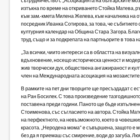
сътрудничество с „Асоциацията на българските моз
изтъкна по време на откриването Стойка Матева, ръ
към зам.-кмета Милена Желева, към началника на 
посредник Иванка Сотирова, за това, че събитието 
културния календар на Община Стара Загора. Благ
труд, също и за подкрепата на партньорите в това 
„За всички, чиито интереси са в областта на визуал
вдъхновение, носещо историческа ценност и модерн
жив творчески дух, обществена ангажираност и култ
член на Международната асоциация на мозаистите
В рамките на пет дни творците ще пресъздадат с е
на Ран Босилек. С това произведение тазгодишнот
поставена преди години. Паното ще бъде изпълнен
Стоименова, със съгласието на автора. Стойка Мат
на перфектното, на невъзможното, което в човешки
красота. „Неродена мома“ е съвършена, защото е ме
без да я приемаш със смирение, води до загуба. Л