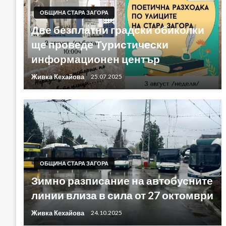
ОБЩИНА СТАРА ЗАГОРА
Две безплатни градски обиколки
ще проведе Туристически
информационен център
Живка Кехайова
25.07.2025
ОБЩИНА СТАРА ЗАГОРА
Зимно разписание на автобусните
линии влиза в сила от 27 октомври
Живка Кехайова
24.10.2025