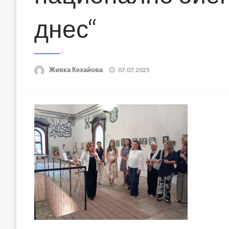
днес“
Posted
Живка Кехайова
07.07.2025
on