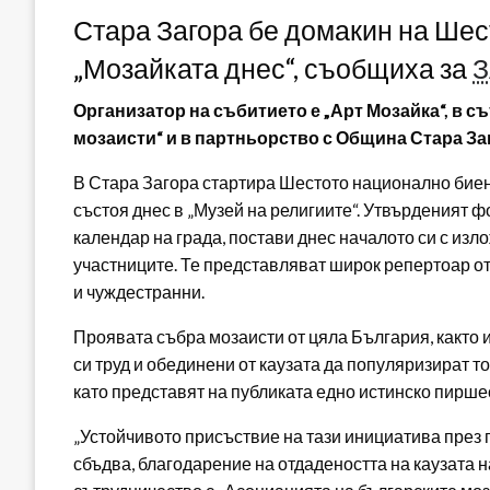
Стара Загора бе домакин на Ше
„Мозайката днес“, съобщиха за
З
Организатор на събитието е „Арт Мозайка“, в 
мозаисти“ и в партньорство с Община Стара За
В Стара Загора стартира Шестото национално биен
състоя днес в „Музей на религиите“. Утвърденият ф
календар на града, постави днес началото си с изло
участниците. Те представляват широк репертоар от
и чуждестранни.
Проявата събра мозаисти от цяла България, както и
си труд и обединени от каузата да популяризират 
като представят на публиката едно истинско пиршес
„Устойчивото присъствие на тази инициатива през 
сбъдва, благодарение на отдадеността на каузата н