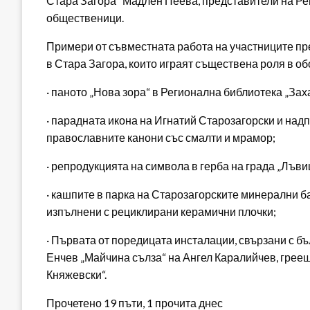
Стара Загора“ Мадлен Пеева, представители на Рег
общественици.
Примери от съвместната работа на участниците пре
в Стара Загора, които играят съществена роля в об
· паното „Нова зора“ в Регионална библиотека „Зах
· парадната икона на Игнатий Старозагорски и над
православните канони със смалти и мрамор;
· репродукцията на символа в герба на града „Лъви
· кашпите в парка на Старозагорските минерални ба
изпълнени с рециклирани керамични плочки;
· Първата от поредицата инсталации, свързани с б
Енчев „Майчина сълза“ на Ангел Каралийчев, грее
Княжевски“.
Прочетено 19 пъти, 1 прочита днес