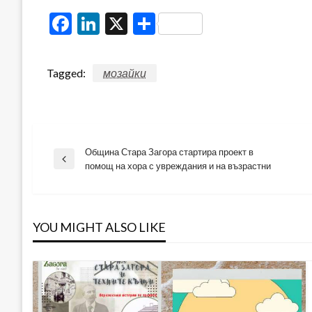
Facebook
LinkedIn
X
Share
Tagged:
мозайки
Община Стара Загора стартира проект в
Навигация
Previous
помощ на хора с увреждания и на възрастни
Post
YOU MIGHT ALSO LIKE