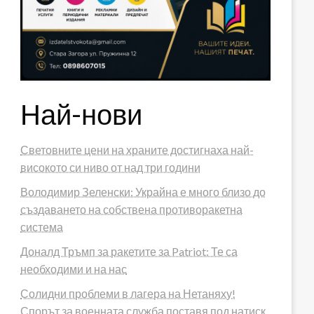
Най-нови
Световните цени на храните достигнаха най-
високото си ниво от над три години
Володимир Зеленски: Украйна е много близо до
създаването на собствена противоракетна
система
Доналд Тръмп за ракетите за Patriot: Те са
необходими и на нас
Солидни проблеми в лагера на Нетаняху!
Спорът за военната служба поставя под натиск