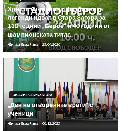
Христо Стоичков и футболните
легенди идват в Стара Загора за
110 години „Берое“ и 40 години от
шампионската титла
Живка Кехайова
23.04.2026
ОБЩИНА СТАРА ЗАГОРА
„Ден на отворените врати“ с
ученици
Живка Кехайова
08.12.2025