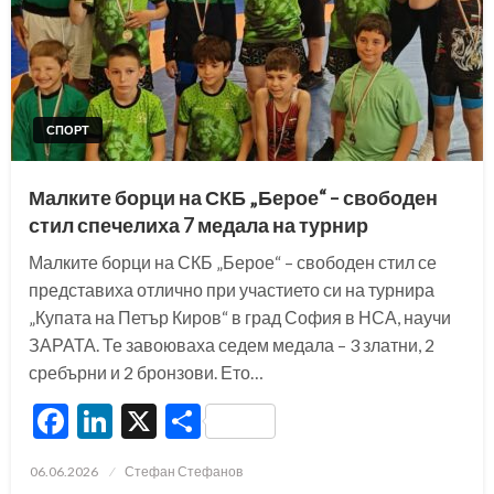
СПОРТ
Малките борци на СКБ „Берое“ – свободен
стил спечелиха 7 медала на турнир
Малките борци на СКБ „Берое“ – свободен стил се
представиха отлично при участието си на турнира
„Купата на Петър Киров“ в град София в НСА, научи
ЗАРАТА. Те завоюваха седем медала – 3 златни, 2
сребърни и 2 бронзови. Ето…
Facebook
LinkedIn
X
Share
Posted
06.06.2026
Стефан Стефанов
on