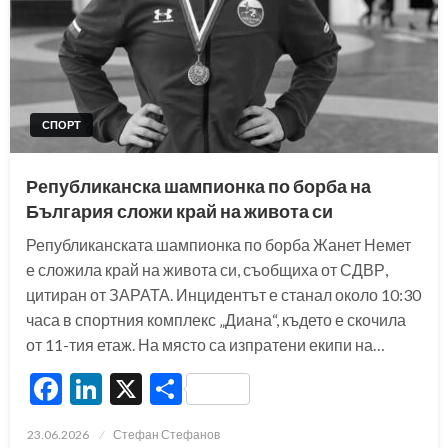
СПОРТ
Републиканска шампионка по борба на
България сложи край на живота си
Републиканската шампионка по борба Жанет Немет
е сложила край на живота си, съобщиха от СДВР,
цитиран от ЗАРАТА. Инцидентът е станал около 10:30
часа в спортния комплекс „Диана“, където е скочила
от 11-тия етаж. На място са изпратени екипи на…
Facebook
LinkedIn
X
Share
Posted
23.06.2026
Стефан Стефанов
on