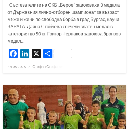
Състезателите на СКБ „Берое“ завоюваха 3 медала
от Държавния лично-отборен шампионат за възраст
мъже и жени по свободна борба в град Бургас, научи
ЗАРАТА. Даяна Стойчева спечели златен медал в
категория до 50 кг. Григор Чернаков завоюва бронзов
медал…
Facebook
LinkedIn
X
Share
Posted
14.06.2026
Стефан Стефанов
on