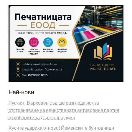
Най-нови
Руският Върховен съд ще разгледа иск за
отстраняване на единствената антивоенна партия
от изборите за Държавна дума
Хусите удариха отново! Йеменските бунтовници