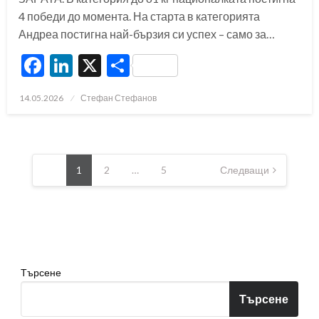
4 победи до момента. На старта в категорията
Андреа постигна най-бързия си успех – само за…
Facebook
LinkedIn
X
Share
Posted
14.05.2026
Стефан Стефанов
on
Разделяне
на
1
2
…
5
Следващи
публикациите
на
страници
Търсене
Търсене