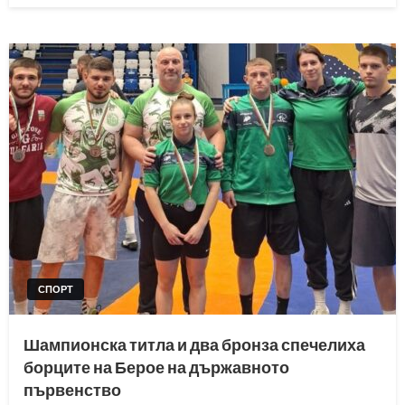
СПОРТ
Шампионска титла и два бронза спечелиха
борците на Берое на държавното
първенство