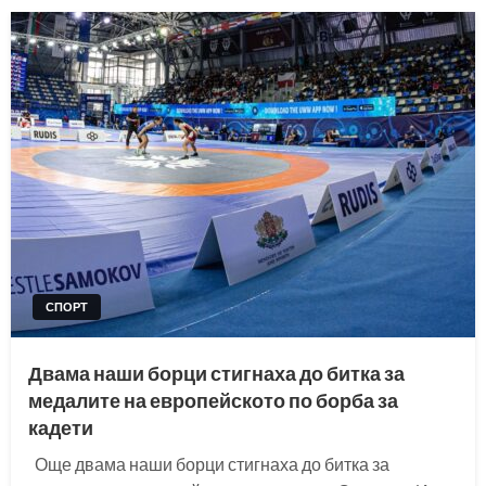
СПОРТ
Двама наши борци стигнаха до битка за
медалите на европейското по борба за
кадети
Още двама наши борци стигнаха до битка за