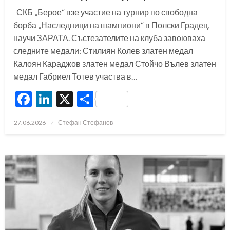
СКБ „Берое“ взе участие на турнир по свободна
борба „Наследници на шампиони“ в Полски Градец,
научи ЗАРАТА. Състезателите на клуба завоюваха
следните медали: Стилиян Колев златен медал
Калоян Караджов златен медал Стойчо Вълев златен
медал Габриел Тотев участва в…
Facebook
LinkedIn
X
Share
Posted
27.06.2026
Стефан Стефанов
on