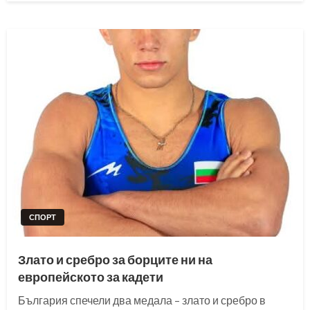
СПОРТ
Злато и сребро за борците ни на
европейското за кадети
България спечели два медала – злато и сребро в