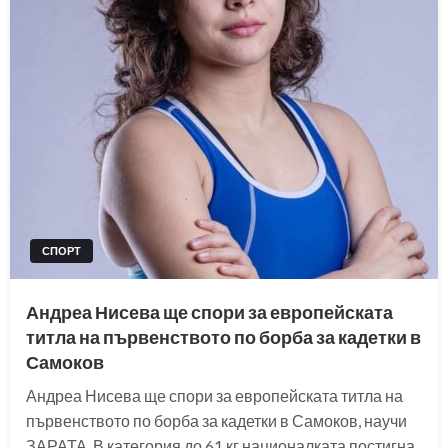
СПОРТ
Андреа Нисева ще спори за европейската
титла на първенството по борба за кадетки в
Самоков
Андреа Нисева ще спори за европейската титла на
първенството по борба за кадетки в Самоков, научи
ЗАРАТА. В категория до 61 кг националката постигна