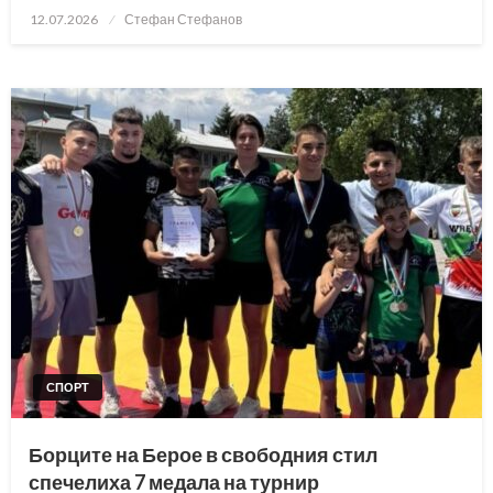
Posted
12.07.2026
Стефан Стефанов
on
СПОРТ
Борците на Берое в свободния стил
спечелиха 7 медала на турнир