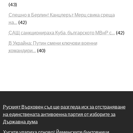
(43)
Спешно в Берлин! Канцлерът Мерц свика среща
на…
(42)
САЩ санкционираха Куба, българското МВнР с…
(42)
В Украйна: Путин смени ключови военни
командири…
(40)
Руският Върховен съд ще разгледа иск за отстраняване
на единствената антивоенна партия от изборите за
Държавна дума
Хусите удариха отново! Йеменските бунтовници