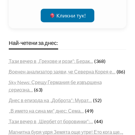
Кликни тук!
Най-четени за днес:
Тази вечер в „Грехове и рози“: Берак…
(368)
Военен анализатор заяви, че Северна Корея е…
(86)
Sky News: Срещу Германия бе извършена
сериозна…
(63)
Днес в епизода на „Доброта“: Мурат…
(52)
„В името на сина ми“ днес: Сема…
(49)
Тази вечер в „Шербет от боровинки“:…
(44)
Магнитна буря удря Земята още утре! Ето кога ще…