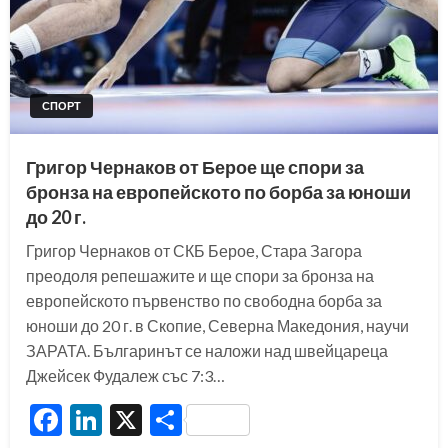
СПОРТ
Григор Чернаков от Берое ще спори за
бронза на европейското по борба за юноши
до 20 г.
Григор Чернаков от СКБ Берое, Стара Загора
преодоля репешажите и ще спори за бронза на
европейското първенство по свободна борба за
юноши до 20 г. в Скопие, Северна Македония, научи
ЗАРАТА. Българинът се наложи над швейцареца
Джейсек Фудалеж със 7:3…
Facebook
LinkedIn
X
Share