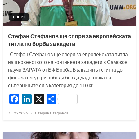
СПОРТ
Стефан Стефанов ще спори за европейската
титла по борба за кадети
Стефан Стефанов ще спори за европейската титла
на първенството на континента за кадети в Самоков,
научи ЗАРАТА от БФ Борба. Българинът стигна до
финала след три победи без да даде точка на
съперниците си в категория до 110 кг…
Facebook
LinkedIn
X
Share
Posted
15.05.2026
Стефан Стефанов
on