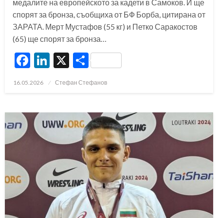
медалите на европейското за кадети в Самоков. И ще
спорят за бронза, съобщиха от БФ Борба, цитирана от
ЗАРАТА. Мерт Мустафов (55 кг) и Петко Саракостов
(65) ще спорят за бронза…
Facebook
LinkedIn
X
Share
Posted
16.05.2026
Стефан Стефанов
on