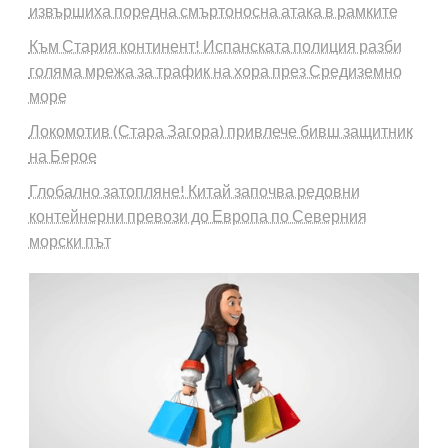
извършиха поредна смъртоносна атака в рамките
Към Стария континент! Испанската полиция разби
голяма мрежа за трафик на хора през Средиземно
море
Локомотив (Стара Загора) привлече бивш защитник
на Берое
Глобално затопляне! Китай започва редовни
контейнерни превози до Европа по Северния
морски път