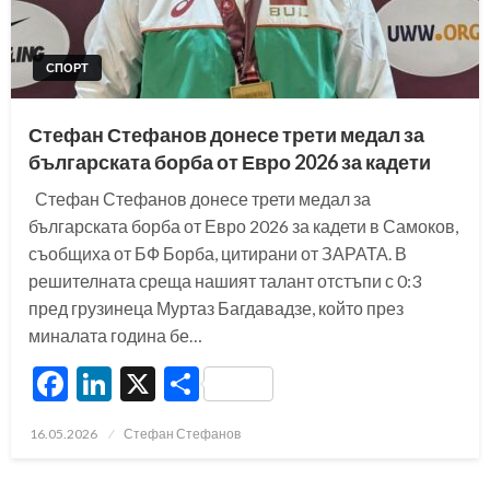
СПОРТ
Стефан Стефанов донесе трети медал за
българската борба от Евро 2026 за кадети
Стефан Стефанов донесе трети медал за
българската борба от Евро 2026 за кадети в Самоков,
съобщиха от БФ Борба, цитирани от ЗАРАТА. В
решителната среща нашият талант отстъпи с 0:3
пред грузинеца Муртаз Багдавадзе, който през
миналата година бе…
Facebook
LinkedIn
X
Share
Posted
16.05.2026
Стефан Стефанов
on