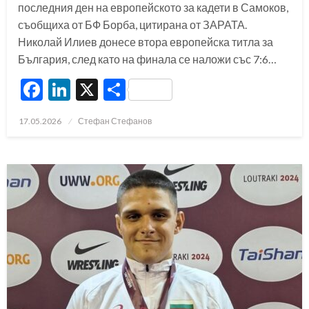
последния ден на европейското за кадети в Самоков,
съобщиха от БФ Борба, цитирана от ЗАРАТА.
Николай Илиев донесе втора европейска титла за
България, след като на финала се наложи със 7:6…
Facebook
LinkedIn
X
Share
Posted
17.05.2026
Стефан Стефанов
on