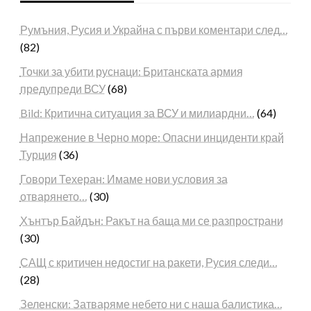
Румъния, Русия и Украйна с първи коментари след…
(82)
Точки за убити руснаци: Британската армия
предупреди ВСУ
(68)
Bild: Критична ситуация за ВСУ и милиардни…
(64)
Напрежение в Черно море: Опасни инциденти край
Турция
(36)
Говори Техеран: Имаме нови условия за
отварянето…
(30)
Хънтър Байдън: Ракът на баща ми се разпространи
(30)
САЩ с критичен недостиг на ракети, Русия следи…
(28)
Зеленски: Затваряме небето ни с наша балистика…