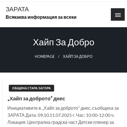
Skip
ЗАРАТА
to
Всякаква информация за всеки
content
Хайп За Добро
HOMEPAGE
ХАЙП ЗА ДОБРО
ОБЩИНА СТАРА ЗАГОРА
„Хайп за доброто“ днес
Инициативите в „Хайп за доброто“ днес, съобщиха за
ЗАРАТА Дата: 09,10,11.07.2025 г. Час: 10:00-12:00 ч.
Локация: Централна градска част Детски пленер за