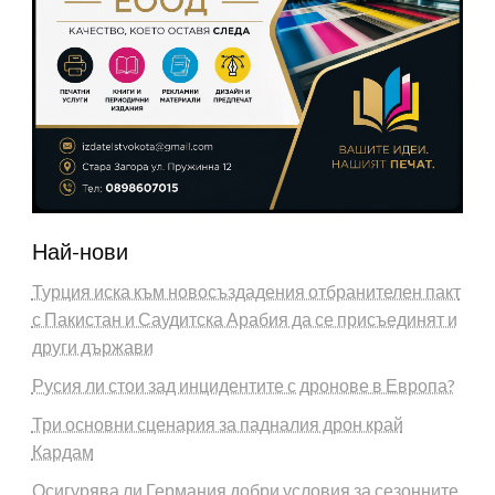
Най-нови
Турция иска към новосъздадения отбранителен пакт
с Пакистан и Саудитска Арабия да се присъединят и
други държави
Русия ли стои зад инцидентите с дронове в Европа?
Три основни сценария за падналия дрон край
Кардам
Осигурява ли Германия добри условия за сезонните