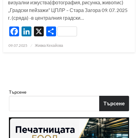
визуални изкуства(фотография, рисунка, живопис)
„Градски пейзажи“ ЦПЛР – Стара Загора 09. 07. 2025
г. (сряда) -в централния градски…
Facebook
LinkedIn
X
Share
Posted
09.07.2025
Живка Кехайова
on
Търсене
Търсене