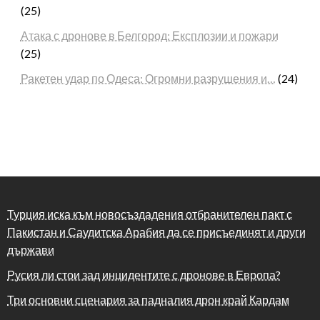
(25)
Атака с дронове в Белгород: Експлозии и пожари
(25)
Ракетен удар по Одеса: Огромни разрушения и…
(24)
Турция иска към новосъздадения отбранителен пакт с
Пакистан и Саудитска Арабия да се присъединят и други
държави
Русия ли стои зад инцидентите с дронове в Европа?
Три основни сценария за падналия дрон край Кардам