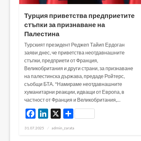
Турция приветства предприетите
стъпки за признаване на
Палестина
Турският президент Реджеп Тайип Ердоган
заяви днес, че приветства неотдавнашните
стъпки, предприети от Франция,
Великобритания и други страни, за признаване
на палестинска държава, предаде Ройтерс,
съобщи БТА. "Намираме неотдавнашните
хуманитарни реакции, идващи от Европа, в
частност от Франция и Великобритания,…
Facebook
LinkedIn
X
Share
Posted
31.07.2025
admin_zarata
on