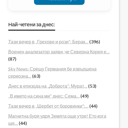
Най-четени за днес:
Тази вечер в „Грехове и рози“: Берак…
(396)
Военен анализатор заяви, че Северна Корея е…
(87)
Sky News: Срещу Германия бе извършена
сериозна…
(63)
Днес в епизода на „Доброта“: Мурат…
(53)
„В името на сина ми“ днес: Сема…
(49)
Тази вечер в „Шербет от боровинки“:…
(44)
Магнитна буря удря Земята още утре! Ето кога
ще…
(44)