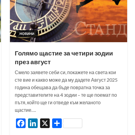
НОВИНИ
Голямо щастие за четири зодии
през август
Смело заявете себи си, покажете на света кои
сте вие и какво може да му дадете Август 2025
година обещава да бъде повратна точка за
представителите на 4 зодии – те ще поемат по
пътя, който ще ги отведе към желаното
щастие….
Facebook
LinkedIn
X
Share