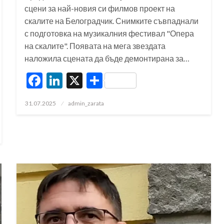
сцени за най-новия си филмов проект на
скалите на Белоградчик. Снимките съвпаднали
с подготовка на музикалния фестивал "Опера
на скалите". Появата на мега звездата
наложила сцената да бъде демонтирана за…
Facebook
LinkedIn
X
Share
Posted
31.07.2025
admin_zarata
on