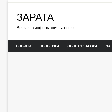
Skip
to
ЗАРАТА
content
Всякаква информация за всеки
НОВИНИ
ПРОВЕРКИ
ОБЩ. СТ.ЗАГОРА
ЗА