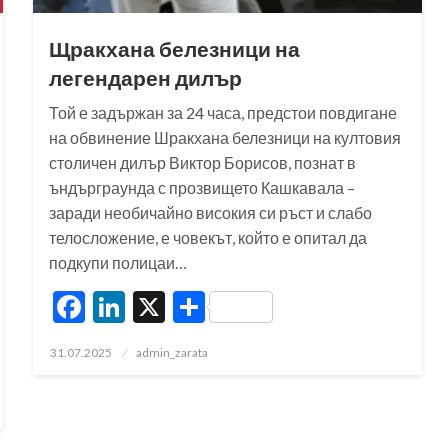
Щракхана белезници на
легендарен дилър
Той е задържан за 24 часа, предстои повдигане
на обвинение Шракхана белезници на култовия
столичен дилър Виктор Борисов, познат в
ъндърграунда с прозвището Кашкавала –
заради необичайно високия си ръст и слабо
телосложение, е човекът, който е опитал да
подкупи полицаи…
Facebook
LinkedIn
X
Share
Posted
31.07.2025
admin_zarata
on