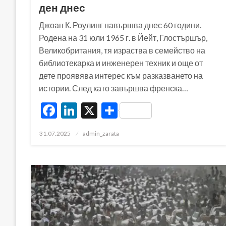
ден днес
Джоан К. Роулинг навършва днес 60 години.
Родена на 31 юли 1965 г. в Йейт, Глостършър,
Великобритания, тя израства в семейство на
библиотекарка и инженерен техник и още от
дете проявява интерес към разказването на
истории. След като завършва френска…
Facebook
LinkedIn
X
Share
Posted
31.07.2025
admin_zarata
on