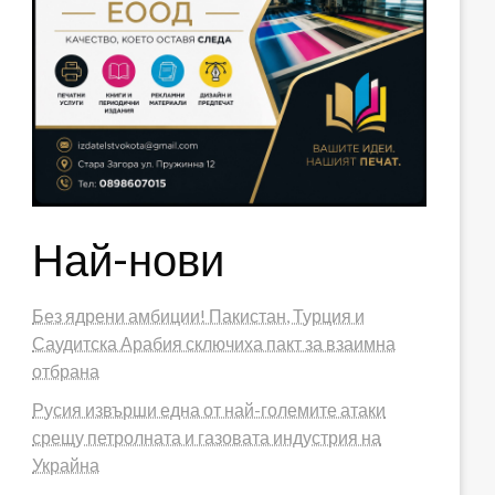
Най-нови
Без ядрени амбиции! Пакистан, Турция и
Саудитска Арабия сключиха пакт за взаимна
отбрана
Русия извърши една от най-големите атаки
срещу петролната и газовата индустрия на
Украйна