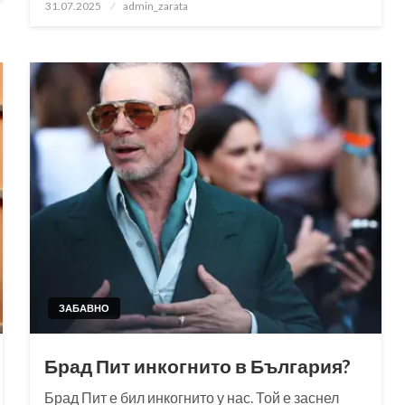
Posted
31.07.2025
admin_zarata
on
ЗАБАВНО
Брад Пит инкогнито в България?
Брад Пит е бил инкогнито у нас. Той е заснел