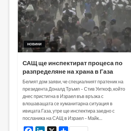
НОВИНИ
САЩ ще инспектират процеса по
разпределяне на храна в Газа
Белият дом заяви, че специалният пратеник на
президента Доналд Тръмп – Стив Уиткоф, който
днес пристигна в Израел във връзка с
влошаващата се хуманитарна ситуация в
ивицата Газа, утре ще инспектира заедно с
посланика на САЩ в Израел – Майк…
Facebook
LinkedIn
X
Share