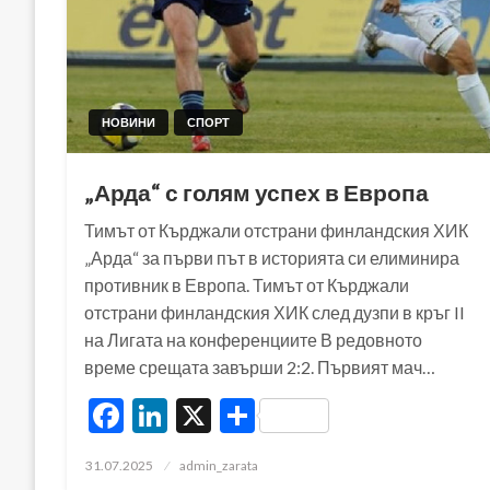
НОВИНИ
СПОРТ
„Арда“ с голям успех в Европа
Тимът от Кърджали отстрани финландския ХИК
„Арда“ за първи път в историята си елиминира
противник в Европа. Тимът от Кърджали
отстрани финландския ХИК след дузпи в кръг II
на Лигата на конференциите В редовното
време срещата завърши 2:2. Първият мач…
Facebook
LinkedIn
X
Share
Posted
31.07.2025
admin_zarata
on