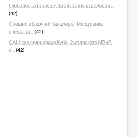
Глобално затопляне! Китай започва редовни…
(42)
Спешно в Берлин! Канцлерът Мерц свика
среща на…
(42)
САЩ санкционираха Куба, българското МВнР
с…
(42)