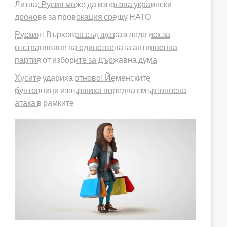
Литва: Русия може да използва украински
дронове за провокация срещу НАТО
Руският Върховен съд ще разгледа иск за
отстраняване на единствената антивоенна
партия от изборите за Държавна дума
Хусите удариха отново! Йеменските
бунтовници извършиха поредна смъртоносна
атака в рамките