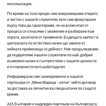
експлоатация.
По време на този процес ние комуникираме открито
и честно с нашите служители, като сме фокусирани
върху това да гарантираме, че на всеки етап от
процеса се отнасяме с уважение и разбиране към
хората, засегнати от промените. Бъдещата заетост в
централата по естествен начин ще зависи от
нейната променяща се дейност. Ние продължаваме
да подкрепяме нашите служители по най-добрия
възможен начин в съответствие с нашите ценности
и отговорности като работодател.
Информирали сме своевременно и нашите
партньори от „Мини Марица – изток“, чийто договор
за доставка на лигнитни въглища изтича по същото
време.
AES България е надежден партньор на българската