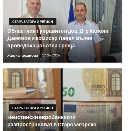
СТАРА ЗАГОРА И РЕГИОН
Областният управител доц. Д-р Калоян
Дамянов и комисар Павел Вълев
проведоха работна среща
Живка Кехайова
17.06.2026
СТАРА ЗАГОРА И РЕГИОН
Неистински евробанкноти
разпространяват в Старозагорско