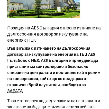
Позиция на AES България относно изтичане на
дългосрочния договор за изкупуване на
енергия с НЕК
Във връзка с изтичането на дългосрочния
договор за изкупуване на енергия на ТЕЦ AES
Гълъбово с НЕК, AES България е принудена да
пристъпи към контролирано и безопасно
спиране на централата и поставянето ѝ в режим
на консервация, който ще се поддържа от
ограничен брой служители, сэобщиха за
ЗАРАТА
Това е отговорен подход за защита на централата и
запазване на бъдещите възможности за нейната