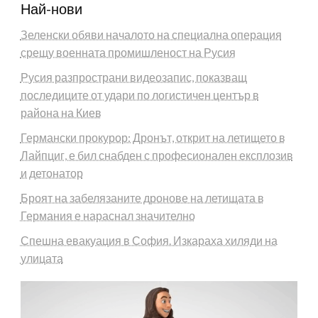
Най-нови
Зеленски обяви началото на специална операция
срещу военната промишленост на Русия
Русия разпространи видеозапис, показващ
последиците от удари по логистичен център в
района на Киев
Германски прокурор: Дронът, открит на летището в
Лайпциг, е бил снабден с професионален експлозив
и детонатор
Броят на забелязаните дронове на летищата в
Германия е нараснал значително
Спешна евакуация в София. Изкараха хиляди на
улицата