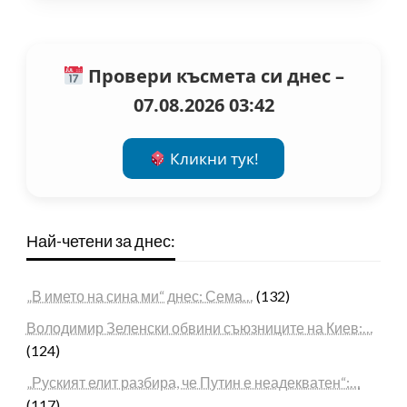
Провери късмета си днес –
07.08.2026 03:42
Кликни тук!
Най-четени за днес:
„В името на сина ми“ днес: Сема…
(132)
Володимир Зеленски обвини съюзниците на Киев:…
(124)
„Руският елит разбира, че Путин е неадекватен“:…
(117)