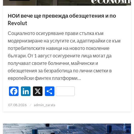
НОИ вече ще превежда обезщетения и по
Revolut
Социалното осигуряване прави стъпка към
модернизиране на услугите си, адаптирайки се към
потребителските навици на новото поколение
българи. От 1 август осигурените лица могат да
получават своите болнични, майчински и
обезщетения за безработица по лични сметки в
европейски финтех платформи…
Facebook
LinkedIn
X
Share
Posted
07.08.2026
admin_zarata
on