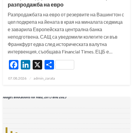
разпродажба на евро
Разпродажбата на евро от резервите на Вашингтон с
цел подкрепа на йената в края на миналата седмица
е заварила Европейската централна банка
неподготвена. САЩ са уведомили колегите си във
Франкфурт едва след историческата валутна
интервенция, съобщава Financial Times. ЕЦБ е…
Facebook
LinkedIn
X
Share
Posted
07.08.2026
admin_zarata
on