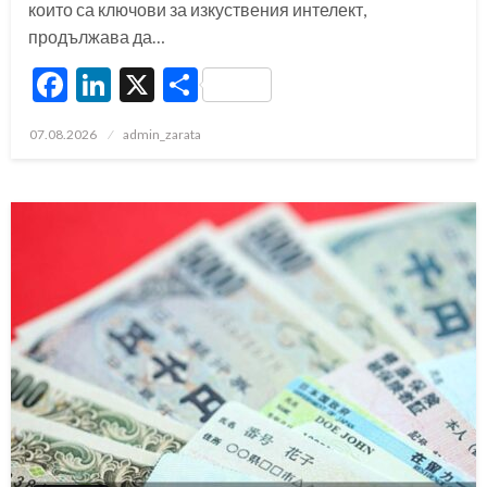
които са ключови за изкуствения интелект,
продължава да…
Facebook
LinkedIn
X
Share
Posted
07.08.2026
admin_zarata
on