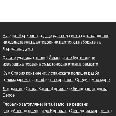
Руският Върховен съд ще разгледа иск за отстраняване
на единствената антивоенна партия от изборите за
Държавна дума
Хусите удариха отново! Йеменските бунтовници
извършиха поредна смъртоносна атака в рамките
Към Стария континент! Испанската полиция разби
голяма мрежа за трафик на хора през Средиземно море
Локомотив (Стара Загора) привлече бивш защитник на
Берое
Глобално затопляне! Китай започва редовни
контейнерни превози до Европа по Северния морски път