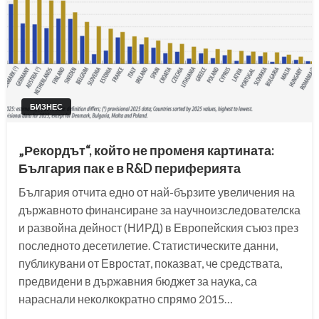
БИЗНЕС
„Рекордът“, който не променя картината:
България пак е в R&D периферията
България отчита едно от най-бързите увеличения на
държавното финансиране за научноизследователска
и развойна дейност (НИРД) в Европейския съюз през
последното десетилетие. Статистическите данни,
публикувани от Евростат, показват, че средствата,
предвидени в държавния бюджет за наука, са
нараснали неколкократно спрямо 2015…