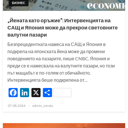
БИЗНЕС
„Йената като оръжие“: Интервенцията на
САЩ и Япония може да прекрои световните
валутни пазари
Безпрецедентната намеса на САЩ и Япония в
подкрепа на японската йена може да промени
поведението на пазарите, пише CNBC. Япония и
преди се е намесвала на валутните пазари, но този
път мащабът е по-голям от обичайното.
Интервенцията беше подкрепена от…
Facebook
LinkedIn
X
Share
Posted
07.08.2026
admin_zarata
on