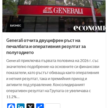
БИЗНЕС
Generali отчита двуцифрен ръст на
печалбата и оперативния резултат за
полугодието
Generali приключва първата половина на 2026 г. със
значително подобрение на основните си финансови
показатели, като ръстът обхваща както оперативния
и нетния резултат, така и премийния приход и
активите под управление. Консолидираният
оперативен резултат на Групата се увеличава с
11.2%…
Facebook
LinkedIn
X
Share