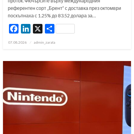
проток. Фючърсите върху международния
референтен сорт „Брент“ с доставка през октомври
поскъпнаха с 1.25% до 83.52 долара за…
Facebook
LinkedIn
X
Share
Posted
07.08.2026
admin_zarata
on