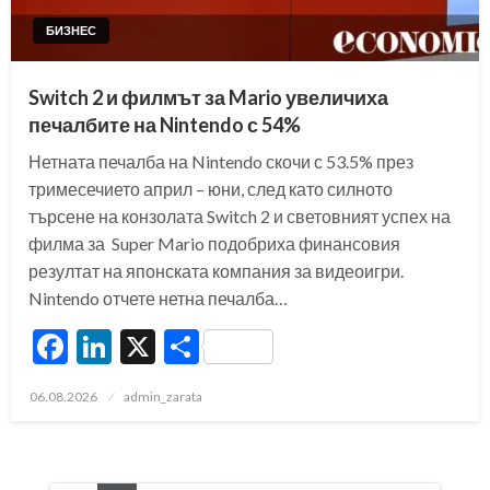
БИЗНЕС
Switch 2 и филмът за Mario увеличиха
печалбите на Nintendo с 54%
Нетната печалба на Nintendo скочи с 53.5% през
тримесечието април – юни, след като силното
търсене на конзолата Switch 2 и световният успех на
филма за Super Mario подобриха финансовия
резултат на японската компания за видеоигри.
Nintendo отчете нетна печалба…
Facebook
LinkedIn
X
Share
Posted
06.08.2026
admin_zarata
on
Разделяне