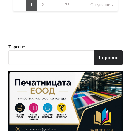
на
1
2
…
75
Следващи
публикациите
на
страници
Търсене
Търсене