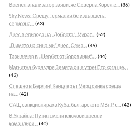
Военен анализатор заяви, че Северна Корея е…
(86)
Sky News: Срещу Германия бе извършена
сериозна…
(63)
Днес в епизода на „Доброта“: Мурат…
(52)
„В името на сина ми“ днес: Сема…
(49)
Тази вечер в „Шербет от боровинки“:…
(44)
Магнитна буря удря Земята още утре! Ето кога ще…
(43)
Спешно в Берлин! Канцлерът Мерц свика среща
на…
(42)
САЩ санкционираха Куба, българското МВнР с…
(42)
В Украйна: Путин смени ключови военни
командири…
(40)