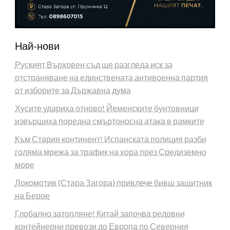
Най-нови
Руският Върховен съд ще разгледа иск за
отстраняване на единствената антивоенна партия
от изборите за Държавна дума
Хусите удариха отново! Йеменските бунтовници
извършиха поредна смъртоносна атака в рамките
Към Стария континент! Испанската полиция разби
голяма мрежа за трафик на хора през Средиземно
море
Локомотив (Стара Загора) привлече бивш защитник
на Берое
Глобално затопляне! Китай започва редовни
контейнерни превози до Европа по Северния