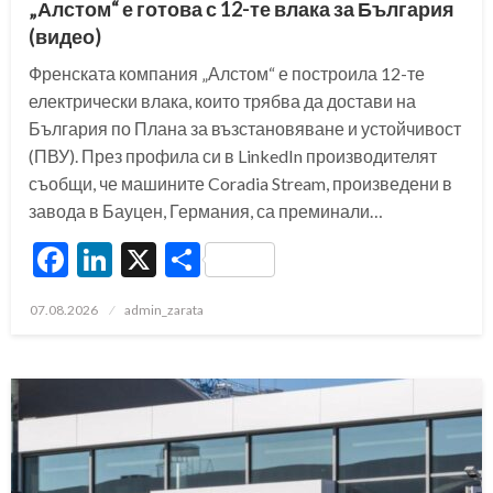
„Алстом“ е готова с 12-те влака за България
(видео)
Френската компания „Алстом“ е построила 12-те
електрически влака, които трябва да достави на
България по Плана за възстановяване и устойчивост
(ПВУ). През профила си в LinkedIn производителят
съобщи, че машините Coradia Stream, произведени в
завода в Бауцен, Германия, са преминали…
Facebook
LinkedIn
X
Share
Posted
07.08.2026
admin_zarata
on