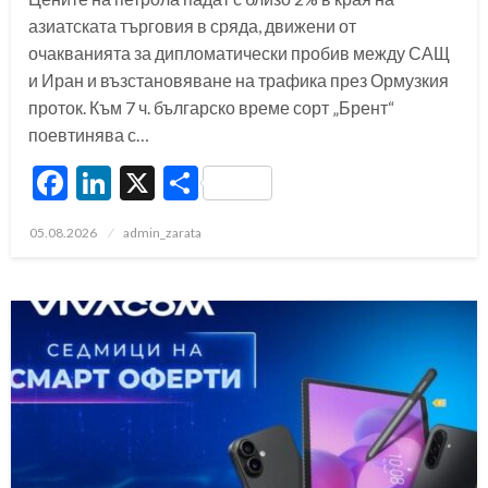
азиатската търговия в сряда, движени от
очакванията за дипломатически пробив между САЩ
и Иран и възстановяване на трафика през Ормузкия
проток. Към 7 ч. българско време сорт „Брент“
поевтинява с…
Facebook
LinkedIn
X
Share
Posted
05.08.2026
admin_zarata
on