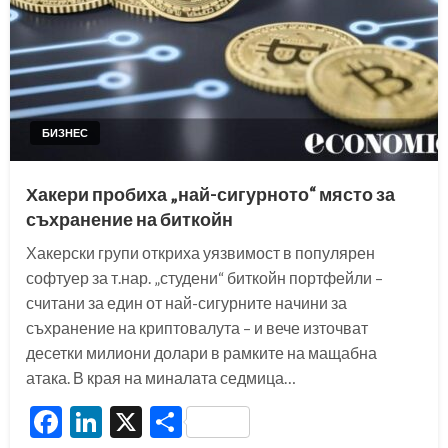
БИЗНЕС
Хакери пробиха „най-сигурното“ място за
съхранение на биткойн
Хакерски групи откриха уязвимост в популярен
софтуер за т.нар. „студени“ биткойн портфейли –
считани за един от най-сигурните начини за
съхранение на криптовалута – и вече източват
десетки милиони долари в рамките на мащабна
атака. В края на миналата седмица…
Facebook
LinkedIn
X
Share