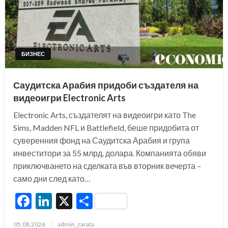
БИЗНЕС
Саудитска Арабия придоби създателя на
видеоигри Electronic Arts
Electronic Arts, създателят на видеоигри като The
Sims, Madden NFL и Battlefield, беше придобита от
суверенния фонд на Саудитска Арабия и група
инвеститори за 55 млрд. долара. Компанията обяви
приключването на сделката във вторник вечерта –
само дни след като…
Facebook
LinkedIn
X
Share
Posted
05.08.2026
admin_zarata