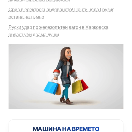
Срив в електроснабдяването! Почти цяла Грузия
остана на тъмно
Руски удар по железопътен вагон в Харковска
област уби двама души
МАШИНА НА ВРЕМЕТО