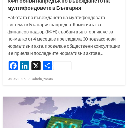
КФН обяви напредък по въвеждането на
мултифондовете в България
Работата по въвеждането на мултифондовата
система в България напредва. Комисията за
финансов надзор (КФН) съобщи във вторник, че за
по-малко от 4 месеца е прегледала 30 подзаконови
нормативни акта, провела е обществени консултации
и е приела и последните нормативни актове,…
Facebook
LinkedIn
X
Share
Posted
04.08.2026
admin_zarata
on