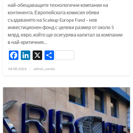
най-обещаващите технологични компании на
континента. Европейската комисия обяви
създаването на Scaleup Europe Fund – нов
инвестиционен фонд с целеви размер от около 5
млрд. евро, който ще осигурява капитал за компании
в най-критичния…
Facebook
LinkedIn
X
Share
Posted
04.08.2026
admin_zarata
on