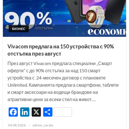
БИЗНЕС
Vivacom предлага на 150 устройства с 90%
отстъпка през август
През август Vivacom предлага специални „Смарт
оферти“ с до 90% отстъпка за над 150 смарт
устройства с 24-месечен договор с плановете
Unlimited. Кампанията предлага смартфони, таблети
и смарт аксесоари на водещи брандове на
атрактивни цени за всеки стил на живот….
Facebook
LinkedIn
X
Share
Posted
04.08.2026
admin_zarata
on