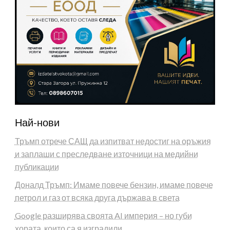
Най-нови
Тръмп отрече САЩ да изпитват недостиг на оръжия
и заплаши с преследване източници на медийни
публикации
Доналд Тръмп: Имаме повече бензин, имаме повече
петрол и газ от всяка друга държава в света
Google разширява своята AI империя – но губи
хората, които са я изградили