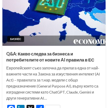
БИЗНЕС
Q&A: Какво следва за бизнеса и
потребителите от новите AI правила в ЕС
Европейският съюз започна да прилага една от най-
важните части на Закона за изкуствения интелект (AI
Act) – правилата за т.нар. модели с общо
предназначение (General Purpose AI), върху които са
изградени системи като ChatGPT, Claude, Gemini и
други генеративни AI…