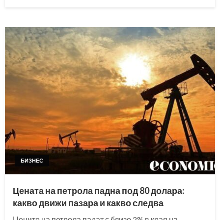
on
БИЗНЕС
Цената на петрола падна под 80 долара:
какво движи пазара и какво следва
Цените на петрола падат с близо 2% в края на