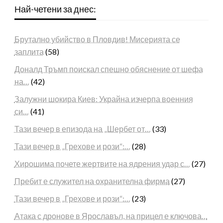
Най-четени за днес:
Брутално убийство в Пловдив! Мисерията се
заплита
(58)
Доналд Тръмп поискал спешно обяснение от шефа
на…
(42)
Залужни шокира Киев: Украйна изчерпа военния
си…
(41)
Тази вечер в епизода на „Шербет от…
(33)
Тази вечер в „Грехове и рози“:…
(28)
Хирошима почете жертвите на ядрения удар с…
(27)
Пребит е служител на охранителна фирма
(27)
Тази вечер в „Грехове и рози“:…
(23)
Атака с дронове в Ярославъл, на прицел е ключова…