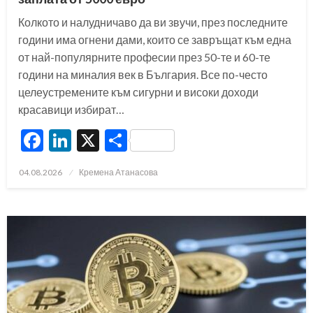
Колкото и налудничаво да ви звучи, през последните
години има огнени дами, които се завръщат към една
от най-популярните професии през 50-те и 60-те
години на миналия век в България. Все по-често
целеустремените към сигурни и високи доходи
красавици избират…
Facebook
LinkedIn
X
Share
Posted
04.08.2026
Кремена Атанасова
on