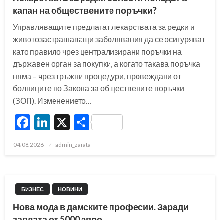
капан на обществените поръчки?
Управляващите предлагат лекарствата за редки и
животозастрашаващи заболявания да се осигуряват
като правило чрез централизирани поръчки на
държавен орган за покупки, а когато такава поръчка
няма – чрез тръжни процедури, провеждани от
болниците по Закона за обществените поръчки
(ЗОП). Изменението…
Facebook
LinkedIn
X
Share
Posted
04.08.2026
admin_zarata
on
БИЗНЕС
НОВИНИ
Нова мода в дамските професии. Заради
заплата от 5000 евро