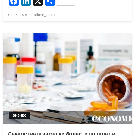
Facebook
LinkedIn
X
Share
Posted
04.08.2026
admin_zarata
on
БИЗНЕС
Лекарствата за редки болести попадат в