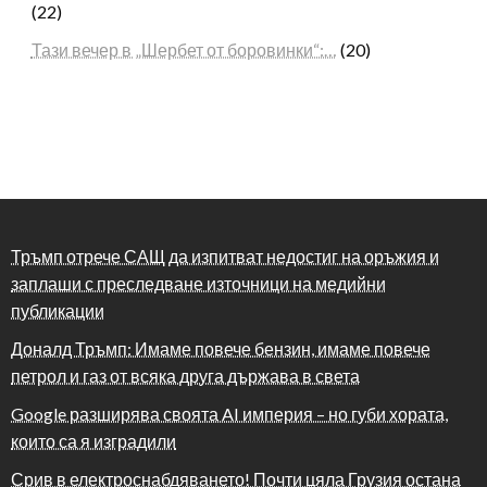
(22)
Тази вечер в „Шербет от боровинки“:…
(20)
Тръмп отрече САЩ да изпитват недостиг на оръжия и
заплаши с преследване източници на медийни
публикации
Доналд Тръмп: Имаме повече бензин, имаме повече
петрол и газ от всяка друга държава в света
Google разширява своята AI империя – но губи хората,
които са я изградили
Срив в електроснабдяването! Почти цяла Грузия остана