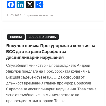
Facebook
LinkedIn
X
Share
Posted
31.03.2026
Кремена Атанасова
on
НОВИНИ
СВОБОДНА ЕВРОПА
Янкулов поиска Прокурорската колегия на
ВСС да отстрани Сарафов за
дисциплинарни нарушения
Служебният министър на правосъдието Андрей
Янкулов предлага на Прокурорската колегия на
Висшия съдебен съвет (ВСС) да освободи от
длъжност временния главен прокурор Борислав
Сарафов за дисциплинарни нарушения. Това стана
ясно от съобщение на Министерството на
правосъдието във вторник. Това е…