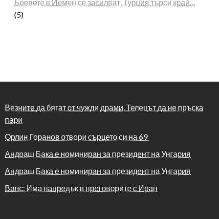
Боевете в Йемен се засилват, Турция търси край…
(5)
Везните да бягат от чужди драми, Телецът да не пръска
пари
Орлин Горанов отвори сърцето си на 69
Андраш Бака е номиниран за президент на Унгария
Андраш Бака е номиниран за президент на Унгария
Ванс: Има напредък в преговорите с Иран