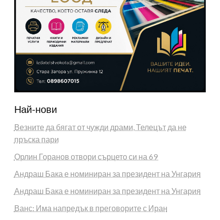
Най-нови
Везните да бягат от чужди драми, Телецът да не
пръска пари
Орлин Горанов отвори сърцето си на 69
Андраш Бака е номиниран за президент на Унгария
Андраш Бака е номиниран за президент на Унгария
Ванс: Има напредък в преговорите с Иран