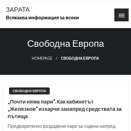
Skip
ЗАРАТА
to
Всякаква информация за всеки
content
Свободна Европа
HOMEPAGE
СВОБОДНА ЕВРОПА
СВОБОДНА ЕВРОПА
„Почти няма пари“. Как кабинетът
„Желязков“ изхарчи занапред средствата за
пътища
Предварително раздадени пари за години напред.