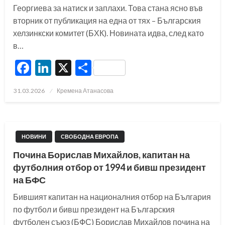
Георгиева за натиск и заплахи. Това стана ясно във
вторник от публикация на една от тях – Българския
хелзинкски комитет (БХК). Новината идва, след като
в…
Facebook
LinkedIn
X
Share
Posted
31.03.2026
Кремена Атанасова
on
НОВИНИ
СВОБОДНА ЕВРОПА
Почина Борислав Михайлов, капитан на
футболния отбор от 1994 и бивш президент
на БФС
Бившият капитан на националния отбор на България
по футбол и бивш президент на Българския
футболен съюз (БФС) Борислав Михайлов почина на