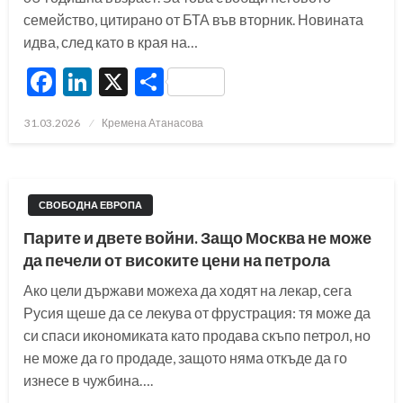
семейство, цитирано от БТА във вторник. Новината
идва, след като в края на…
Facebook
LinkedIn
X
Share
Posted
31.03.2026
Кремена Атанасова
on
СВОБОДНА ЕВРОПА
Парите и двете войни. Защо Москва не може
да печели от високите цени на петрола
Ако цели държави можеха да ходят на лекар, сега
Русия щеше да се лекува от фрустрация: тя може да
си спаси икономиката като продава скъпо петрол, но
не може да го продаде, защото няма откъде да го
изнесе в чужбина….