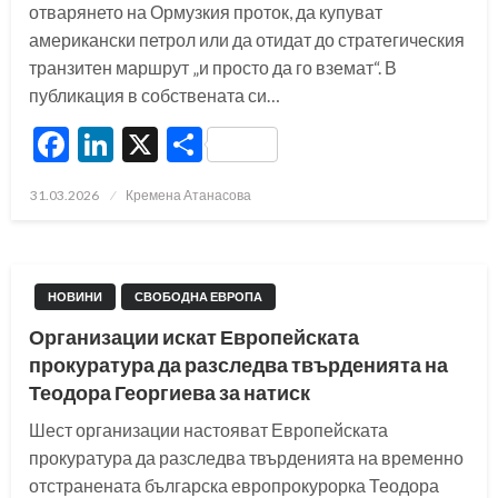
отварянето на Ормузкия проток, да купуват
американски петрол или да отидат до стратегическия
транзитен маршрут „и просто да го вземат“. В
публикация в собствената си…
Facebook
LinkedIn
X
Share
Posted
31.03.2026
Кремена Атанасова
on
НОВИНИ
СВОБОДНА ЕВРОПА
Организации искат Европейската
прокуратура да разследва твърденията на
Теодора Георгиева за натиск
Шест организации настояват Европейската
прокуратура да разследва твърденията на временно
отстранената българска европрокурорка Теодора