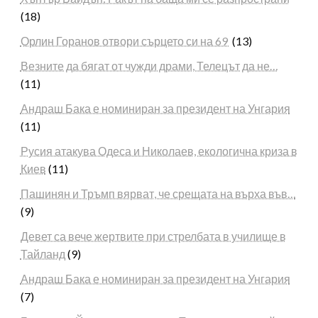
(18)
Орлин Горанов отвори сърцето си на 69
(13)
Везните да бягат от чужди драми, Телецът да не…
(11)
Андраш Бака е номиниран за президент на Унгария
(11)
Русия атакува Одеса и Николаев, екологична криза в
Киев
(11)
Пашинян и Тръмп вярват, че срещата на върха във…
(9)
Девет са вече жертвите при стрелбата в училище в
Тайланд
(9)
Андраш Бака е номиниран за президент на Унгария
(7)