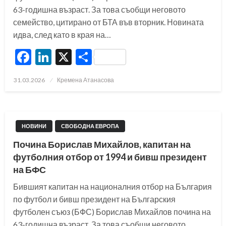
63-годишна възраст. За това съобщи неговото
семейство, цитирано от БТА във вторник. Новината
идва, след като в края на…
Facebook
LinkedIn
X
Share
Posted
31.03.2026
Кремена Атанасова
on
НОВИНИ
СВОБОДНА ЕВРОПА
Почина Борислав Михайлов, капитан на
футболния отбор от 1994 и бивш президент
на БФС
Бившият капитан на националния отбор на България
по футбол и бивш президент на Българския
футболен съюз (БФС) Борислав Михайлов почина на
63-годишна възраст. За това съобщи неговото