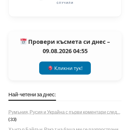
СЛУЧИЛИ
Провери късмета си днес –
09.08.2026 04:55
Кликни тук!
Най-четени за днес:
Румъния, Русия и Украйна с първи коментари след…
(33)
Хънтър Байдън: Ракът на баща ми се разпространи