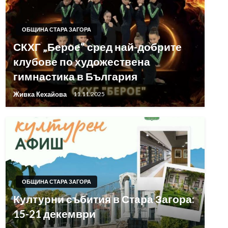
ОБЩИНА СТАРА ЗАГОРА
СКХГ „Берое“ сред най-добрите
клубове по художествена
гимнастика в България
Живка Кехайова
11.11.2025
ОБЩИНА СТАРА ЗАГОРА
Културни събития в Стара Загора:
15-21 декември