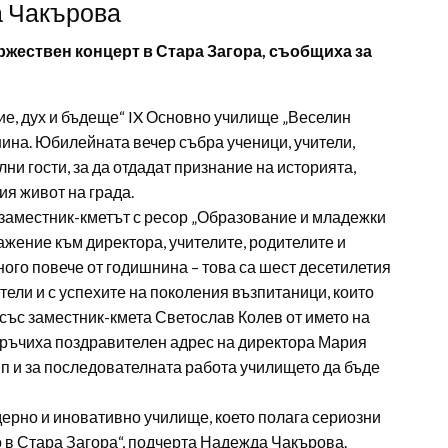
а Чакърова
ържествен концерт в Стара Загора, съобщиха за
ие, дух и бъдеще“ IX Основно училище „Веселин
ина. Юбилейната вечер събра ученици, учители,
и гости, за да отдадат признание на историята,
ия живот на града.
заместник-кметът с ресор „Образование и младежки
ажение към директора, учителите, родителите и
ного повече от годишнина – това са шест десетилетия
тели и с успехите на поколения възпитаници, които
 със заместник-кмета Светослав Колев от името на
връчиха поздравителен адрес на директора Мария
ип и за последователната работа училището да бъде
ерно и иновативно училище, което полага сериозни
 в Стара Загора“, подчерта Надежда Чакърова.