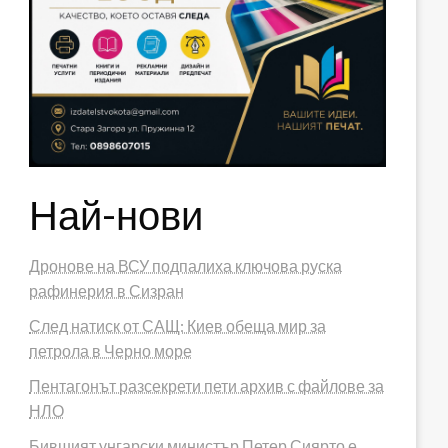
Най-нови
Дронове на ВСУ подпалиха ключова руска
рафинерия в Сизран
След натиск от САЩ: Киев обеща мир за
петрола в Черно море
Пентагонът разсекрети пети архив с файлове за
НЛО
Бившият унгарски министър Петер Сиярто е