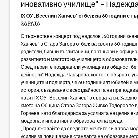
иновативно училище“ – Надежд
IX ОУ „Веселин Ханчев“ отбеляза 60 години с т
ЗАРАТА
С тържествен концерт под надслов „60 години знан
Ханчев“ в Стара Загора отбеляза своята 60-годишн
родители, бивши възпитаници, партньори и официалн
развитието и мястото на училището в образователн
Сред първите поздравили училищната общност бе 
дейности“ Надежда Чакърова, която се обърна с ув
учениците и подчерта, че 60-годишният юбилей е м
история, създавана с всеотдайността на преподава
пазят IX ОУ „Веселин Ханчев“ в сърцата си. Заедно
кмета на Община Стара Загора Живко Тодоров те 
Горчева, като благодариха за усилията на целия ек
модерна и иновативна образователна среда.
„Продължавайте да следвате мечтите си в това мод
усилия за повишаване стандарта на образованието