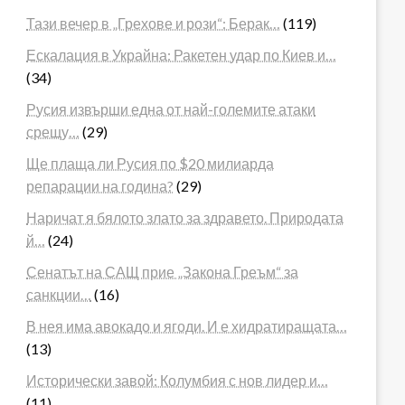
Тази вечер в „Грехове и рози“: Берак…
(119)
Ескалация в Украйна: Ракетен удар по Киев и…
(34)
Русия извърши една от най-големите атаки
срещу…
(29)
Ще плаща ли Русия по $20 милиарда
репарации на година?
(29)
Наричат я бялото злато за здравето. Природата
й…
(24)
Сенатът на САЩ прие „Закона Греъм“ за
санкции…
(16)
В нея има авокадо и ягоди. И е хидратиращата…
(13)
Исторически завой: Колумбия с нов лидер и…
(11)