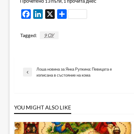
Прочетено 13 пъти, 1 прочита днес
Facebook
LinkedIn
X
Share
Tagged:
9 ОУ
Лоша новина за Янка Рупкина: Певицата е
Навигация
Previous
изписана в състояние на кома
Post
YOU MIGHT ALSO LIKE