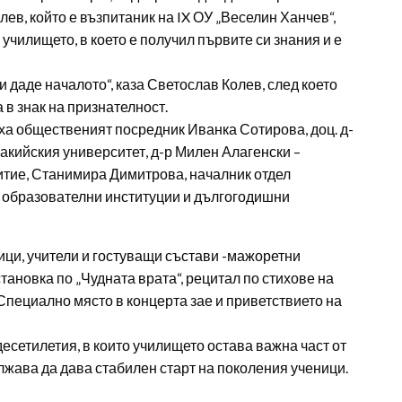
ев, който е възпитаник на IX ОУ „Веселин Ханчев“,
а училището, в което е получил първите си знания и е
 даде началото“, каза Светослав Колев, след което
 в знак на признателност.
ха общественият посредник Иванка Сотирова, доц. д-
ракийския университет, д-р Милен Алагенски –
итие, Станимира Димитрова, началник отдел
а образователни институции и дългогодишни
ци, учители и гостуващи състави -мажоретни
ановка по „Чудната врата“, рецитал по стихове на
пециално място в концерта зае и приветствието на
есетилетия, в които училището остава важна част от
жава да дава стабилен старт на поколения ученици.