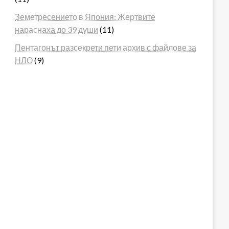
Земетресението в Япония: Жертвите
нараснаха до 39 души
(11)
Пентагонът разсекрети пети архив с файлове за
НЛО
(9)