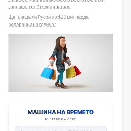
заплашен от 3 години затвор
Ще плаща ли Русия по $20 милиарда
репарации на година?
МАШИНА НА ВРЕМЕТО
БЪЛГАРИЯ + СВЯТ