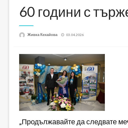
60 години с търж
Posted
Живка Кехайова
03.04.2026
on
„Продължавайте да следвате меч