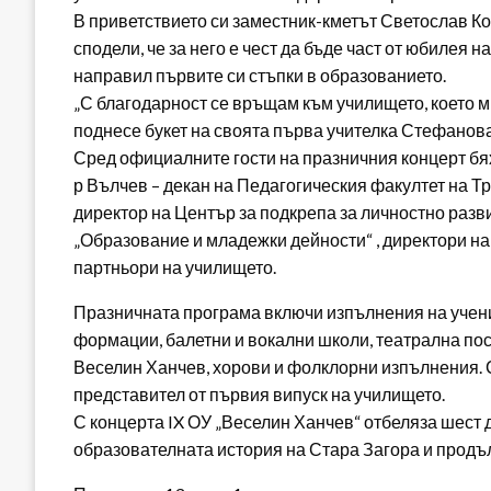
В приветствието си заместник-кметът Светослав Кол
сподели, че за него е чест да бъде част от юбилея н
направил първите си стъпки в образованието.
„С благодарност се връщам към училището, което ми
поднесе букет на своята първа учителка Стефанова
Сред официалните гости на празничния концерт бя
р Вълчев – декан на Педагогическия факултет на Т
директор на Център за подкрепа за личностно разв
„Образование и младежки дейности“ , директори н
партньори на училището.
Празничната програма включи изпълнения на учени
формации, балетни и вокални школи, театрална пост
Веселин Ханчев, хорови и фолклорни изпълнения. С
представител от първия випуск на училището.
С концерта IX ОУ „Веселин Ханчев“ отбеляза шест д
образователната история на Стара Загора и продъл