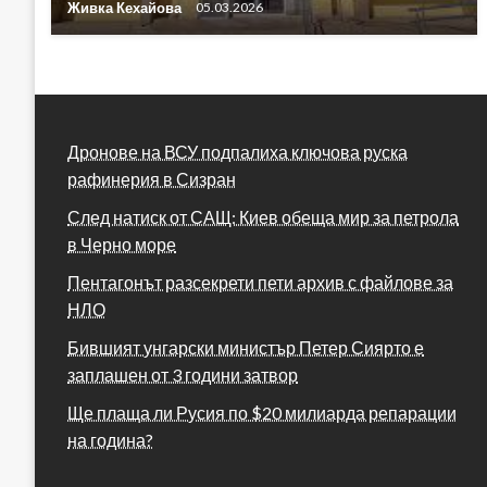
Живка Кехайова
05.03.2026
Дронове на ВСУ подпалиха ключова руска
рафинерия в Сизран
След натиск от САЩ: Киев обеща мир за петрола
в Черно море
Пентагонът разсекрети пети архив с файлове за
НЛО
Бившият унгарски министър Петер Сиярто е
заплашен от 3 години затвор
Ще плаща ли Русия по $20 милиарда репарации
на година?