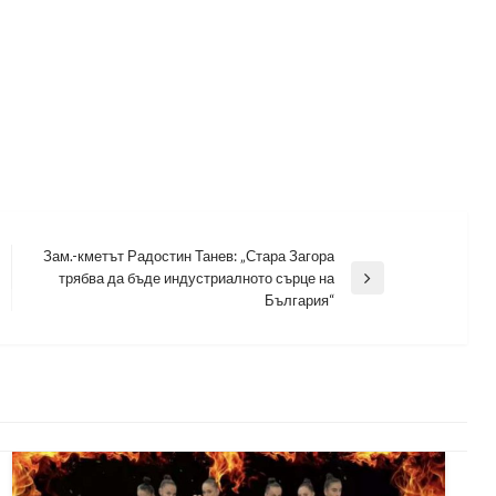
Зам.-кметът Радостин Танев: „Стара Загора
трябва да бъде индустриалното сърце на
Next
България“
Post