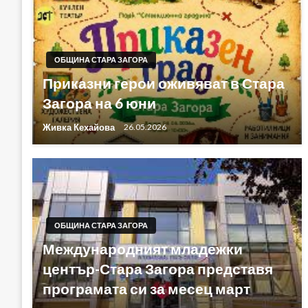
ОБЩИНА СТАРА ЗАГОРА
Приказни герои оживяват в Стара
Загора на 6 юни
Живка Кехайова
26.05.2026
ОБЩИНА СТАРА ЗАГОРА
Международният младежки
център-Стара Загора представя
програмата си за месец март