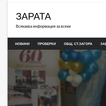
Skip
to
ЗАРАТА
content
Всякаква информация за всеки
НОВИНИ
ПРОВЕРКИ
ОБЩ. СТ.ЗАГОРА
ЗА