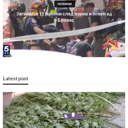
НОВИНИ
Магнитна буря удря Земята още утре! Ето
кога ще е най-силна
Latest post