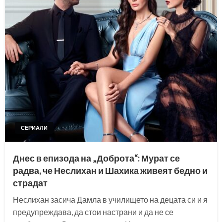
СЕРИАЛИ
Днес в епизода на „Доброта“: Мурат се
радва, че Неслихан и Шахика живеят бедно и
страдат
Неслихан засича Дамла в училището на децата си и я
предупреждава, да стои настрани и да не се