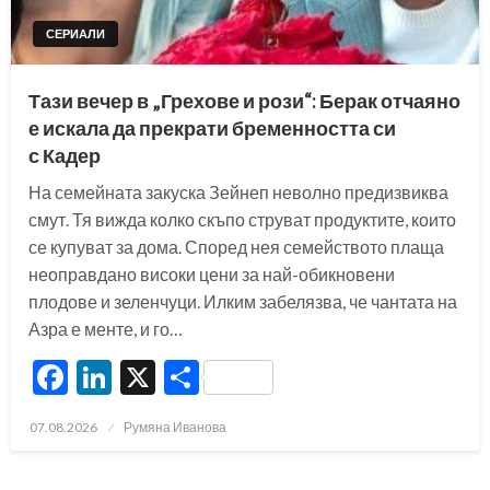
СЕРИАЛИ
Тази вечер в „Грехове и рози“: Берак отчаяно
е искала да прекрати бременността си
с Кадер
На семейната закуска Зейнеп неволно предизвиква
смут. Тя вижда колко скъпо струват продуктите, които
се купуват за дома. Според нея семейството плаща
неоправдано високи цени за най-обикновени
плодове и зеленчуци. Илким забелязва, че чантата на
Азра е менте, и го…
Facebook
LinkedIn
X
Share
Posted
07.08.2026
Румяна Иванова
on