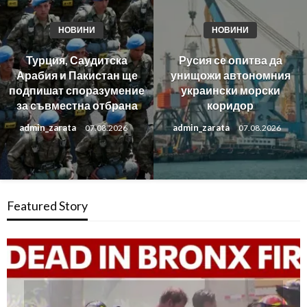
НОВИНИ
НОВИНИ
Турция, Саудитска
Русия се опитва да
Арабия и Пакистан ще
унищожи автономния
подпишат споразумение
украински морски
за съвместна отбрана
коридор
admin_zarata
admin_zarata
07.08.2026
07.08.2026
Featured Story