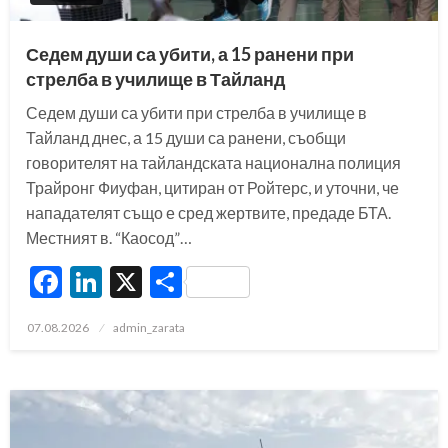
Седем души са убити, а 15 ранени при
стрелба в училище в Тайланд
Седем души са убити при стрелба в училище в
Тайланд днес, а 15 души са ранени, съобщи
говорителят на тайландската национална полиция
Трайронг Фиуфан, цитиран от Ройтерс, и уточни, че
нападателят също е сред жертвите, предаде БТА.
Местният в. “Каосод”…
Facebook
LinkedIn
X
Share
Posted
07.08.2026
admin_zarata
on