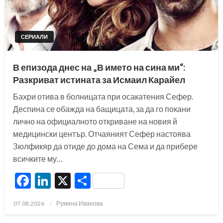
СЕРИАЛИ
В епизода днес на „В името на сина ми“:
Разкриват истината за Исмаил Карайел
Бахри отива в болницата при осакатения Сефер.
Деспина се обажда на бащицата, за да го покани
лично на официалното откриване на новия й
медицински център. Отчаяният Сефер настоява
Зюлфикяр да отиде до дома на Сема и да прибере
всичките му…
Facebook
LinkedIn
X
Share
Posted
07.08.2026
Румяна Иванова
on