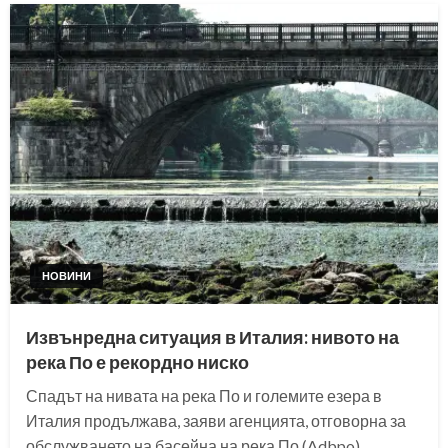
НОВИНИ
Извънредна ситуация в Италия: нивото на
река По е рекордно ниско
Спадът на нивата на река По и големите езера в
Италия продължава, заяви агенцията, отговорна за
обслужването на басейна на река По (Adbpo),