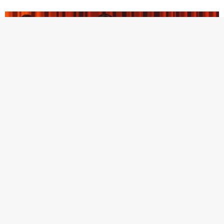
СЕРИАЛИ
Тази вечер в „Шербет от боровинки“: Чимен
разкрива пред всички, че Елиф си е
уголемила гърдите
Убедена от искрените думи на Абдулах, Ниляй взема