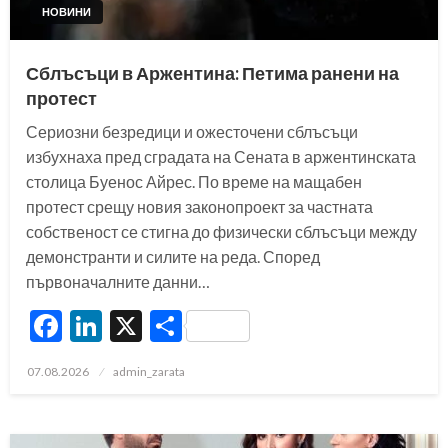
НОВИНИ
Сблъсъци в Аржентина: Петима ранени на
протест
Сериозни безредици и ожесточени сблъсъци
избухнаха пред сградата на Сената в аржентинската
столица Буенос Айрес. По време на мащабен
протест срещу новия законопроект за частната
собственост се стигна до физически сблъсъци между
демонстранти и силите на реда. Според
първоначалните данни…
Facebook
LinkedIn
X
Share
Posted
07.08.2026
admin_zarata
on