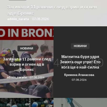
Загинал и 11 ранени след взрив и огнен
ад в Бронкс
admin_zarata
07.08.2026
НОВИНИ
НОВИНИ
Магнитна буря удря
Загинал и 11 ранени след
Земята още утре! Ето
взрив и огнен ад в
кога ще е най-силна
Бронкс
Кремена Атанасова
admin_zarata
07.08.2026
07.08.2026