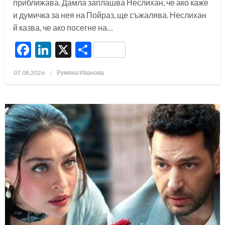
приближава. Дамла заплашва Неслихан, че ако каже
и думичка за нея на Пойраз, ще съжалява. Неслихан
й казва, че ако посегне на…
Facebook
LinkedIn
X
Share
Posted
07.08.2026
Румяна Иванова
on