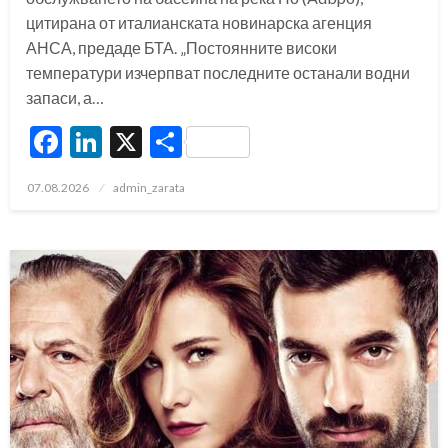
цитирана от италианската новинарска агенция
АНСА, предаде БТА. „Постоянните високи
температури изчерпват последните останали водни
запаси, а…
Facebook
LinkedIn
X
Share
Posted
07.08.2026
admin_zarata
on