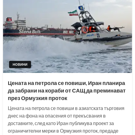
НОВИНИ
Цената на петрола се повиши, Иран планира
да забрани на кораби от САЩ да преминават
през Ормузкия проток
Цената на петрола се повиши в азиатската търговия
днес на фона на опасения от прекъсвания в
доставките, след като Иран публикува проект за
ограничителни мерки в Ормузкия проток, предаде