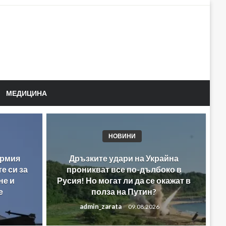
МЕДИЦИНА
НОВИНИ
армия
Дръзките удари на Украйна
е си за
проникват все по-дълбоко в
не и
Русия! Но могат ли да се окажат в
е
полза на Путин?
admin_zarata
09.08.2026