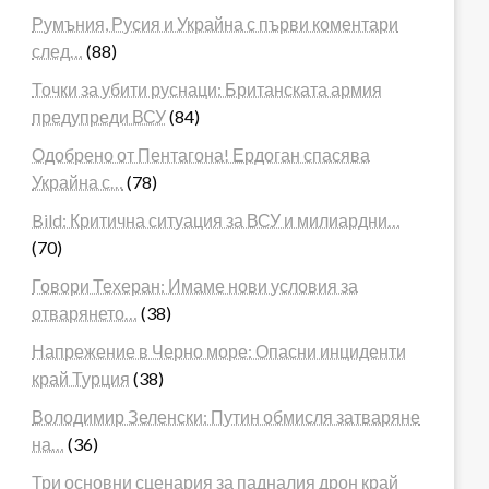
Румъния, Русия и Украйна с първи коментари
след…
(88)
Точки за убити руснаци: Британската армия
предупреди ВСУ
(84)
Одобрено от Пентагона! Ердоган спасява
Украйна с…
(78)
Bild: Критична ситуация за ВСУ и милиардни…
(70)
Говори Техеран: Имаме нови условия за
отварянето…
(38)
Напрежение в Черно море: Опасни инциденти
край Турция
(38)
Володимир Зеленски: Путин обмисля затваряне
на…
(36)
Три основни сценария за падналия дрон край