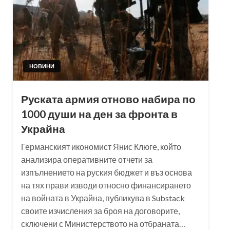
НОВИНИ
Руската армия отново набира по
1000 души на ден за фронта в
Украйна
Германският икономист Янис Клюге, който
анализира оперативните отчети за
изпълнението на руския бюджет и въз основа
на тях прави изводи относно финансирането
на войната в Украйна, публикува в Substack
своите изчисления за броя на договорите,
сключени с Министерството на отбраната…