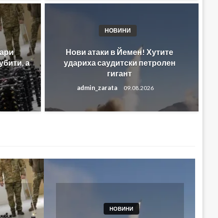
НОВИНИ
и на Украйна проникват
Н
дари
Нови атаки в Йемен! Хутите
 в Русия! Но могат ли да
Ук
убити, а
удариха саудитски петролен
гигант
лза на Путин?
Тр
admin_zarata
09.08.2026
admi
БИЗНЕС