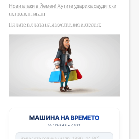
Нови атаки в Йемен! Хутите удариха саудитски
петролен гигант
Парите в ерата на изкуствения интелект
МАШИНА НА ВРЕМЕТО
БЪЛГАРИЯ + СВЯТ