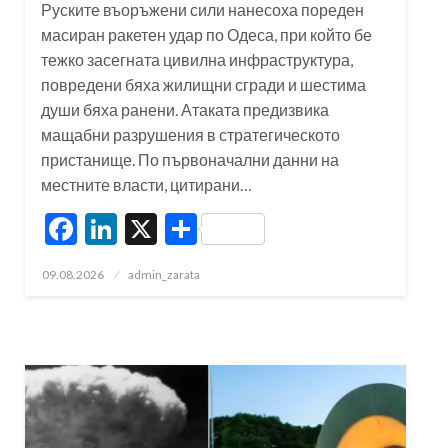
Руските въоръжени сили нанесоха пореден
масиран ракетен удар по Одеса, при който бе
тежко засегната цивилна инфраструктура,
повредени бяха жилищни сгради и шестима
души бяха ранени. Атаката предизвика
мащабни разрушения в стратегическото
пристанище. По първоначални данни на
местните власти, цитирани…
Facebook
LinkedIn
X
Share
Posted
09.08.2026
admin_zarata
on