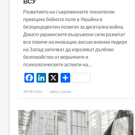
ВСУ
Развитието на съвременните технологии
превърна бойното поле в Украйна в
безпрецедентен полигон за дигитална война.
Докато украинските въоръжени сили разчитат
все повече на иновации, висши военни лидери
на Запад започват да изразяват дълбоко
безпокойство от моралните и
психологическите аспекти на…
Facebook
LinkedIn
X
Share
Posted
09.08.2026
admin_zarata
on