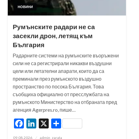
НОВИНИ
Румънските радари не са
засекли дрон, летящ към
България
Радарните системи на румънските въоръжени
сили не са регистрирали никакви въздушни
цели или летателни апарати, които да са
преминали през румънското въздушно
пространство по посока България. Това
съобщиха официално от пресслужбата на
румънското Министерство на отбраната пред
агенция Agerpres.ro, пише…
Facebook
LinkedIn
X
Share
Posted
09.08.2026
admin_zarata