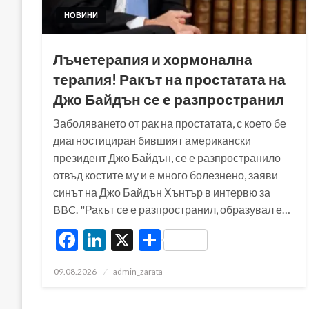
НОВИНИ
Лъчетерапия и хормонална
терапия! Ракът на простатата на
Джо Байдън се е разпространил
Заболяването от рак на простатата, с което бе
диагностициран бившият американски
президент Джо Байдън, се е разпространило
отвъд костите му и е много болезнено, заяви
синът на Джо Байдън Хънтър в интервю за
BBC. "Ракът се е разпространил, образувал е…
Facebook
LinkedIn
X
Share
Posted
09.08.2026
admin_zarata
on