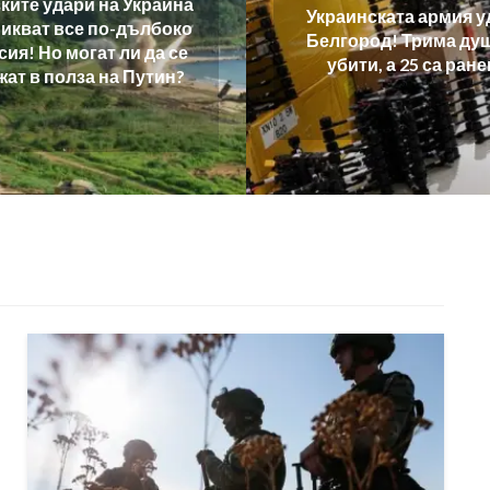
краинската армия удари
Нови атаки в Йемен
елгород! Трима души са
удариха сауди
убити, а 25 са ранени
петролен гиг