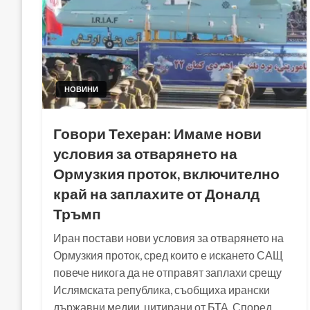
НОВИНИ
Говори Техеран: Имаме нови
условия за отварянето на
Ормузкия проток, включително
край на заплахите от Доналд
Тръмп
Иран постави нови условия за отварянето на
Ормузкия проток, сред които е искането САЩ
повече никога да не отправят заплахи срещу
Ислямската република, съобщиха ирански
държавни медии, цитирани от БТА. Според