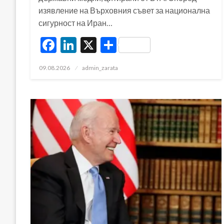
изявление на Върховния съвет за национална
сигурност на Иран…
Facebook
LinkedIn
X
Share
Posted
09.08.2026
admin_zarata
on