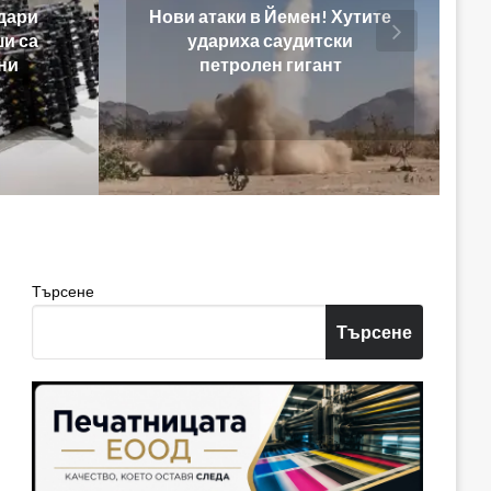
! Хутите
Парите в ерата на
тски
изкуствения интелект
ант
Търсене
Търсене