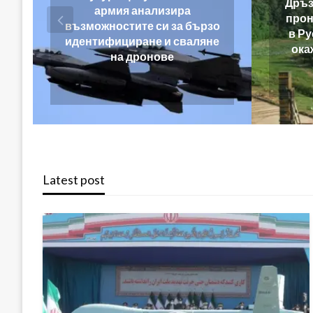
Дръзките удари на Украйна
У
проникват все по-дълбоко
рзо
Б
в Русия! Но могат ли да се
яне
окажат в полза на Путин?
Latest post