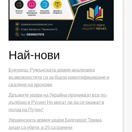
Най-нови
Букурещ: Румънската армия анализира
възможностите си за бързо идентифициране и
сваляне на дронове
Дръзките удари на Украйна проникват все по-
дълбоко в Русия! Но могат ли да се окажат в
полза на Путин?
Украинската армия удари Белгород! Трима
души са убити, а 25 са ранени