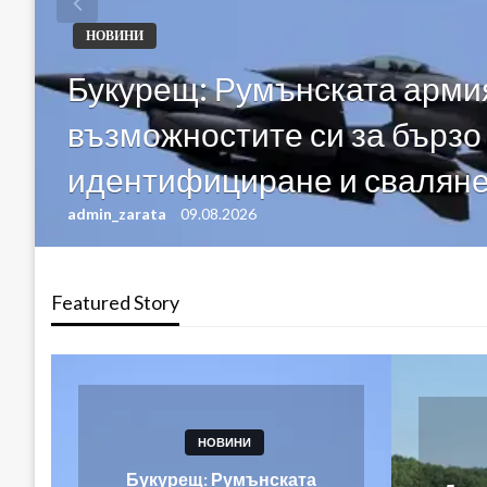
НОВИНИ
Букурещ: Румънската арми
възможностите си за бързо
идентифициране и сваляне
admin_zarata
09.08.2026
Featured Story
НОВИНИ