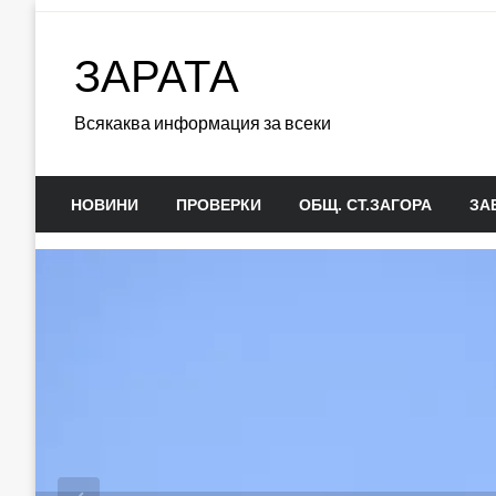
Skip
to
ЗАРАТА
content
Всякаква информация за всеки
НОВИНИ
ПРОВЕРКИ
ОБЩ. СТ.ЗАГОРА
ЗА