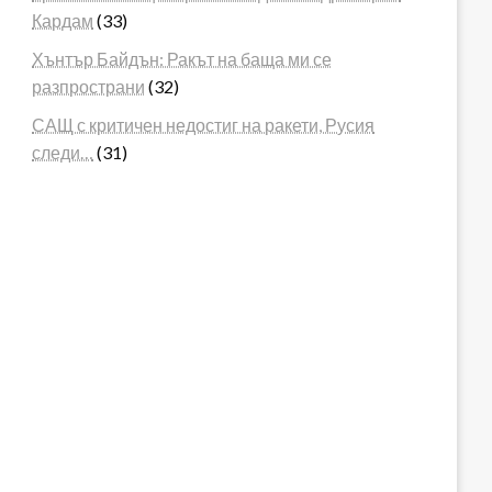
Кардам
(33)
Хънтър Байдън: Ракът на баща ми се
разпространи
(32)
САЩ с критичен недостиг на ракети, Русия
следи…
(31)