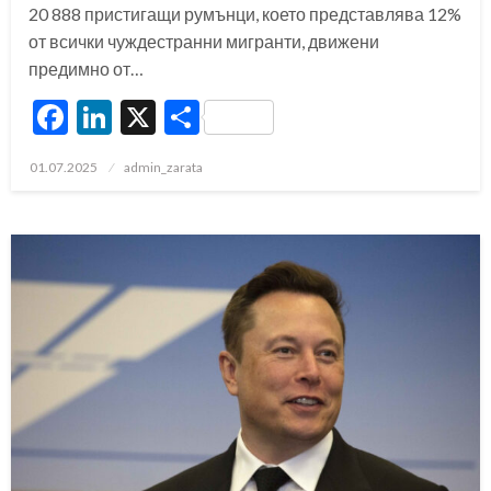
20 888 пристигащи румънци, което представлява 12%
от всички чуждестранни мигранти, движени
предимно от…
Facebook
LinkedIn
X
Share
Posted
01.07.2025
admin_zarata
on