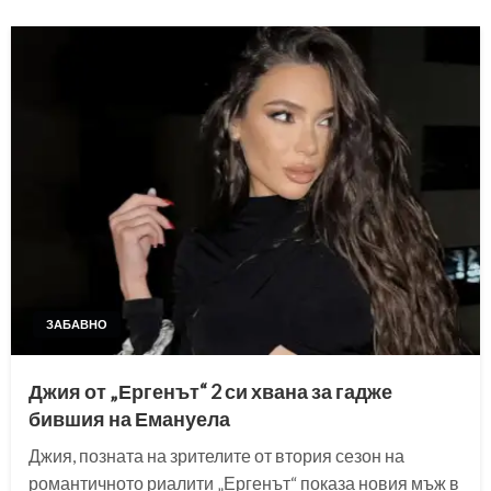
ЗАБАВНО
Джия от „Ергенът“ 2 си хвана за гадже
бившия на Емануела
Джия, позната на зрителите от втория сезон на
романтичното риалити „Ергенът“ показа новия мъж в