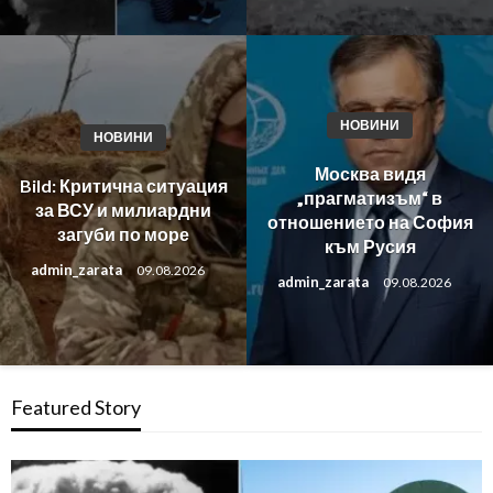
НОВИНИ
НОВИНИ
Москва видя
Bild: Критична ситуация
„прагматизъм“ в
за ВСУ и милиардни
отношението на София
загуби по море
към Русия
admin_zarata
09.08.2026
admin_zarata
09.08.2026
Featured Story