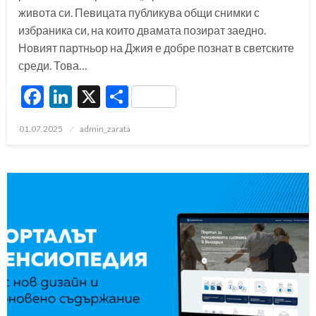
живота си. Певицата публикува общи снимки с
избраника си, на които двамата позират заедно.
Новият партньор на Джия е добре познат в светските
среди. Това…
Facebook
LinkedIn
X
Share
Posted
01.07.2025
admin_zarata
on