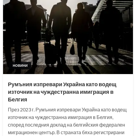
НОВИНИ
Румъния изпревари Украйна като водещ
източник на чуждестранна имиграция в
Белгия
През 2023 г. Румъния изпревари Украйна като водещ
източник на чуждестранна имиграция в Белгия,
според последния доклад на белгийския федерален
миграционен център. В страната бяха регистрирани