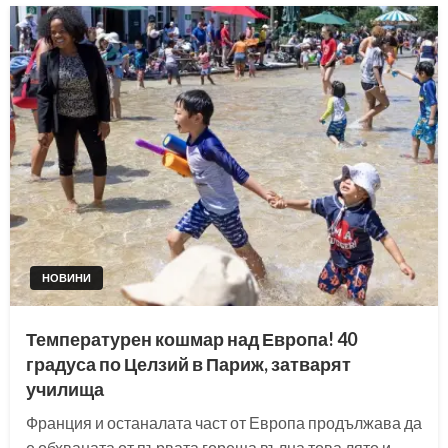
НОВИНИ
Температурен кошмар над Европа! 40
градуса по Целзий в Париж, затварят
училища
Франция и останалата част от Европа продължава да
е обхваната от първата гореща вълна това лято и