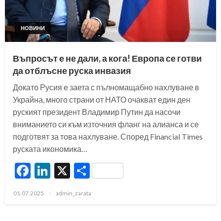
НОВИНИ
Въпросът е не дали, а кога! Европа се готви
да отблъсне руска инвазия
Докато Русия е заета с пълномащабно нахлуване в
Украйна, много страни от НАТО очакват един ден
руският президент Владимир Путин да насочи
вниманието си към източния фланг на алианса и се
подготвят за това нахлуване. Според Financial Times
руската икономика…
Facebook
LinkedIn
X
Share
Posted
01.07.2025
admin_zarata
on