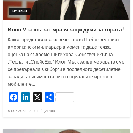
НОВИНИ
Илон Мъск каза смразяващи думи за хората!
Какво представлява човечеството Най-известният
американски милиардер в момента даде тежка
оценка на съвременните хора. Собственикът на
„Тесла” и „СпейсЕкс” Илон Мъск заяви, че хората сме
се превърнали в киборги в последното десетилетие
заради зависимостта ни от социалните мрежи и
мобилните…
Facebook
LinkedIn
X
Share
Posted
01.07.2025
admin_zarata
on