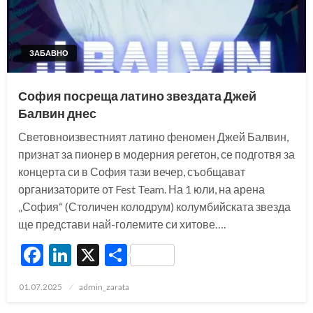
ЗАБАВНО
София посреща латино звездата Джей
Балвин днес
Световноизвестният латино феномен Джей Балвин,
признат за пионер в модерния регетон, се подготвя за
концерта си в София тази вечер, съобщават
организаторите от Fest Team. На 1 юли, на арена
„София“ (Столичен колодрум) колумбийската звезда
ще представи най-големите си хитове….
Facebook
LinkedIn
X
Share
Posted
01.07.2025
admin_zarata
on