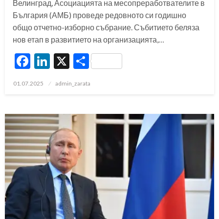
Велинград, Асоциацията на месопреработвателите в
България (АМБ) проведе редовното си годишно
общо отчетно-изборно събрание. Събитието беляза
нов етап в развитието на организацията,…
Facebook
LinkedIn
X
Share
Posted
01.07.2025
admin_zarata
on