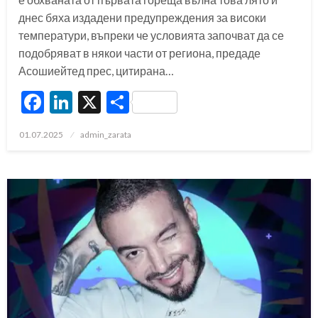
днес бяха издадени предупреждения за високи
температури, въпреки че условията започват да се
подобряват в някои части от региона, предаде
Асошиейтед прес, цитирана…
Facebook
LinkedIn
X
Share
Posted
01.07.2025
admin_zarata
on