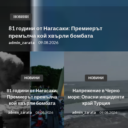
НОВИНИ
81 години от Нагасаки: Премиерът
премълча кой хвърли бомбата
admin_zarata
09.08.2026
НОВИНИ
НОВИНИ
81 години от Нагасаки:
Напрежение в Черно
Премиерът премълча
море: Опасни инциденти
кой хвърли бомбата
край Турция
admin_zarata
admin_zarata
09.08.2026
09.08.2026