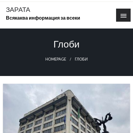
Skip
ЗАРАТА
to
Всякаква информация за всеки
content
Глоби
HOMEPAGE
ГЛОБИ