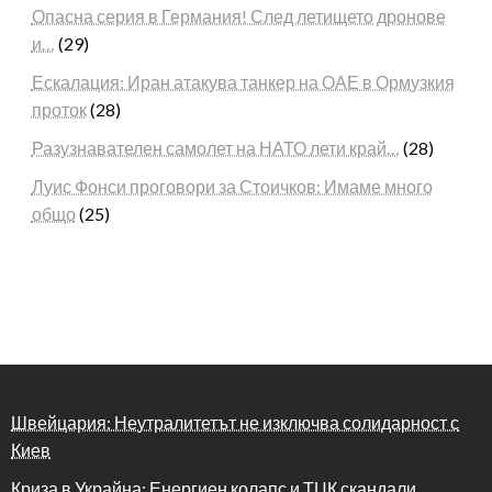
Опасна серия в Германия! След летището дронове
и…
(29)
Ескалация: Иран атакува танкер на ОАЕ в Ормузкия
проток
(28)
Разузнавателен самолет на НАТО лети край…
(28)
Луис Фонси проговори за Стоичков: Имаме много
общо
(25)
Швейцария: Неутралитетът не изключва солидарност с
Киев
Криза в Украйна: Енергиен колапс и ТЦК скандали