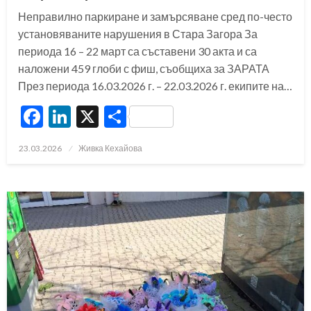
Неправилно паркиране и замърсяване сред по-често
установяваните нарушения в Стара Загора За
периода 16 – 22 март са съставени 30 акта и са
наложени 459 глоби с фиш, съобщиха за ЗАРАТА
През периода 16.03.2026 г. – 22.03.2026 г. екипите на…
Facebook
LinkedIn
X
Share
Posted
23.03.2026
Живка Кехайова
on