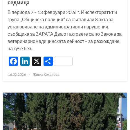
седмица
В периода 7 – 13 февруари 2026 г. Инспекторатът и
група „Общинска полиция“ са съставили 8 акта за
установяване на административни нарушения,
съобщиха за ЗАРАТА Два от актовете са по Закона за
ветеринарномедицинската дейност – за разхождане
на куче без…
Facebook
LinkedIn
X
Share
Posted
16.02.2026
Живка Кехайова
on