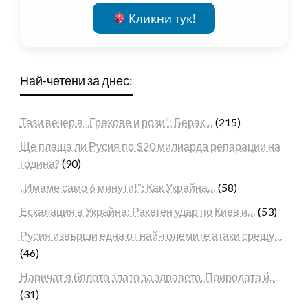
Кликни тук!
Най-четени за днес:
Тази вечер в „Грехове и рози“: Берак…
(215)
Ще плаща ли Русия по $20 милиарда репарации на
година?
(90)
„Имаме само 6 минути!“: Как Украйна…
(58)
Ескалация в Украйна: Ракетен удар по Киев и…
(53)
Русия извърши една от най-големите атаки срещу…
(46)
Наричат я бялото злато за здравето. Природата й…
(31)