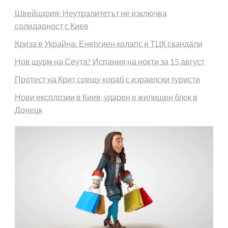
Швейцария: Неутралитетът не изключва
солидарност с Киев
Криза в Украйна: Енергиен колапс и ТЦК скандали
Нов щурм на Сеута? Испания на нокти за 15 август
Протест на Крит срещу кораб с израелски туристи
Нови експлозии в Киев, ударен е жилищен блок в
Донецк