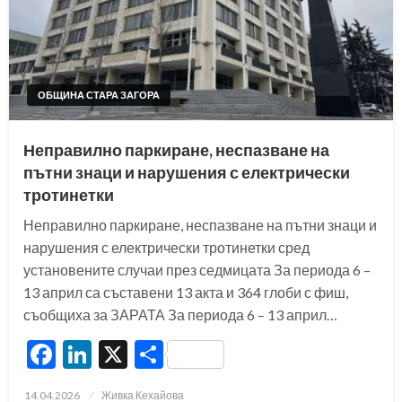
ОБЩИНА СТАРА ЗАГОРА
Неправилно паркиране, неспазване на
пътни знаци и нарушения с електрически
тротинетки
Неправилно паркиране, неспазване на пътни знаци и
нарушения с електрически тротинетки сред
установените случаи през седмицата За периода 6 –
13 април са съставени 13 акта и 364 глоби с фиш,
съобщиха за ЗАРАТА За периода 6 – 13 април…
Facebook
LinkedIn
X
Share
Posted
14.04.2026
Живка Кехайова