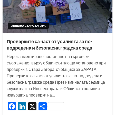
ОБЩИНА СТАРА ЗАГОРА
Проверките са част от усилията за по-
подредена и безопасна градска среда
Нерегламентирано поставяне на търговски
съоръжения върху общински площи установено при
проверки в Стара Загора, съобщиха за ЗАРАТА
Проверките са част от усилията за по-подредена и
безопасна градска среда През изминалата седмица
служители на Инспектората и Общинска полиция
извършиха проверки на…
Facebook
LinkedIn
X
Share