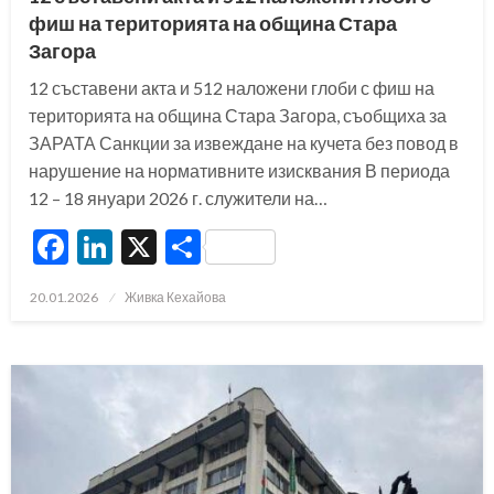
фиш на територията на община Стара
Загора
12 съставени акта и 512 наложени глоби с фиш на
територията на община Стара Загора, съобщиха за
ЗАРАТА Санкции за извеждане на кучета без повод в
нарушение на нормативните изисквания В периода
12 – 18 януари 2026 г. служители на…
Facebook
LinkedIn
X
Share
Posted
20.01.2026
Живка Кехайова
on