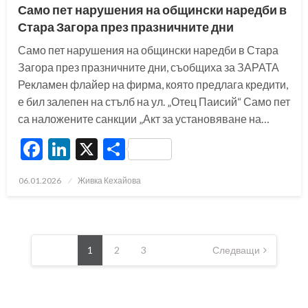
Само пет нарушения на общински наредби в
Стара Загора през празничните дни
Само пет нарушения на общински наредби в Стара
Загора през празничните дни, съобщиха за ЗАРАТА
Рекламен флайер на фирма, която предлага кредити,
е бил залепен на стълб на ул. „Отец Паисий“ Само пет
са наложените санкции „Акт за установяване на…
Facebook
LinkedIn
X
Share
Posted
06.01.2026
Живка Кехайова
on
Разделяне
на
1
2
3
Следващи
публикациите
на