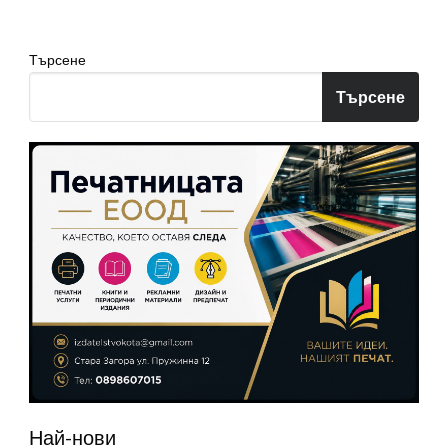
страници
Търсене
Търсене
Най-нови