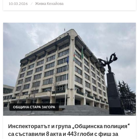
Posted
10.03.2026
Живка Кехайова
on
ОБЩИНА СТАРА ЗАГОРА
Инспекторатът и група „Общинска полиция“
са съставили 8 акта и 443 глоби с фиш за