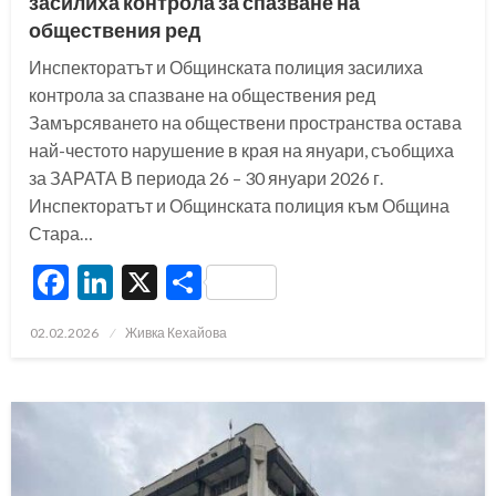
засилиха контрола за спазване на
обществения ред
Инспекторатът и Общинската полиция засилиха
контрола за спазване на обществения ред
Замърсяването на обществени пространства остава
най-честото нарушение в края на януари, съобщиха
за ЗАРАТА В периода 26 – 30 януари 2026 г.
Инспекторатът и Общинската полиция към Община
Стара…
Facebook
LinkedIn
X
Share
Posted
02.02.2026
Живка Кехайова
on