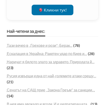
Кликни тук!
Най-четени за днес:
Тази вечер в „Грехове и рози“: Берак…
(78)
Ескалация в Украйна: Ракетен удар по Киев и…
(28)
Наричат я бялото злато за здравето. Природата й…
(23)
Русия извърши една от най-големите атаки срещу…
(21)
Сенатът на САЩ прие „Закона Греъм“ за санкции…
(14)
В нея има авокадо и ягоди. И е хидратиращата…
(13)