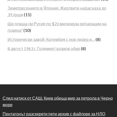
Земетресението в Япония: Жертвите нараснаха до
39 души
(11)
Ще плаща ли Русия по $20 милиарда репарации на
година?
(10)
Исторически завой: Колумбия с нов лидер и…
(8)
8 август 1963 г. Големият влаков обир
(8)
След натиск от САЩ: Киев обеща мир за петрола в Черно
море
Пентагонът разсекрети пети архив с файлове за НЛО