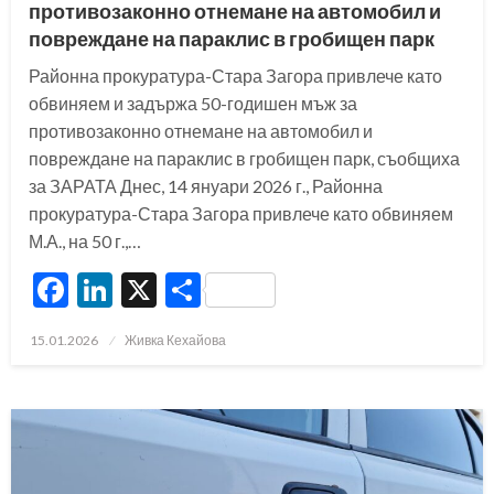
противозаконно отнемане на автомобил и
повреждане на параклис в гробищен парк
Районна прокуратура-Стара Загора привлече като
обвиняем и задържа 50-годишен мъж за
противозаконно отнемане на автомобил и
повреждане на параклис в гробищен парк, съобщиха
за ЗАРАТА Днес, 14 януари 2026 г., Районна
прокуратура-Стара Загора привлече като обвиняем
М.А., на 50 г.,…
Facebook
LinkedIn
X
Share
Posted
15.01.2026
Живка Кехайова
on