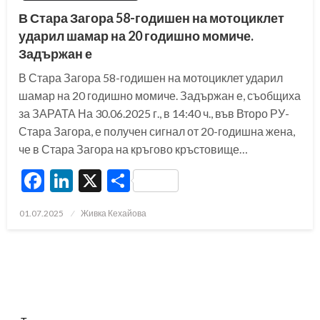
В Стара Загора 58-годишен на мотоциклет
ударил шамар на 20 годишно момиче.
Задържан е
В Стара Загора 58-годишен на мотоциклет ударил
шамар на 20 годишно момиче. Задържан е, съобщиха
за ЗАРАТА На 30.06.2025 г., в 14:40 ч., във Второ РУ-
Стара Загора, е получен сигнал от 20-годишна жена,
че в Стара Загора на кръгово кръстовище…
Facebook
LinkedIn
X
Share
Posted
01.07.2025
Живка Кехайова
on