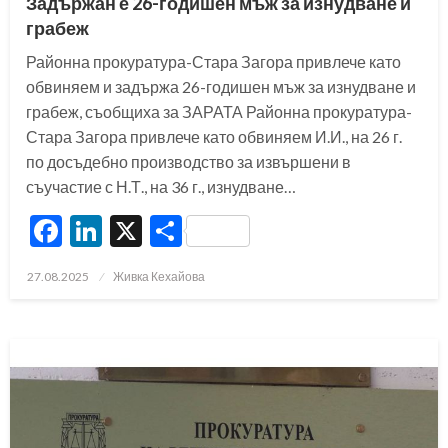
Задържан е 26-годишен мъж за изнудване и
грабеж
Районна прокуратура-Стара Загора привлече като
обвиняем и задържа 26-годишен мъж за изнудване и
грабеж, съобщиха за ЗАРАТА Районна прокуратура-
Стара Загора привлече като обвиняем И.И., на 26 г.
по досъдебно производство за извършени в
съучастие с Н.Т., на 36 г., изнудване…
Facebook
LinkedIn
X
Share
Posted
27.08.2025
Живка Кехайова
on