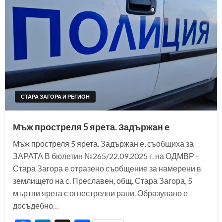
СТАРА ЗАГОРА И РЕГИОН
Мъж простреля 5 ярета. Задържан е
Мъж простреля 5 ярета. Задържан е, съобщиха за
ЗАРАТА В бюлетин №265/22.09.2025 г. на ОДМВР –
Стара Загора е отразено съобщение за намерени в
землището на с. Преславен, общ. Стара Загора, 5
мъртви ярета с огнестрелни рани. Образувано е
досъдебно…