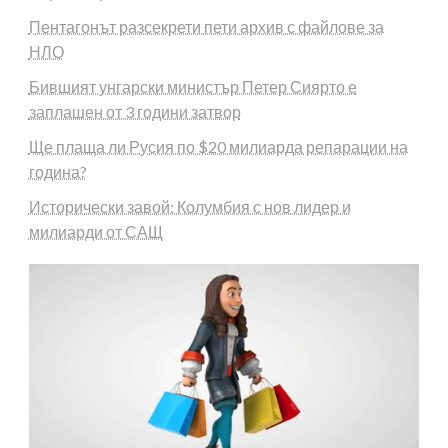
Пентагонът разсекрети пети архив с файлове за
НЛО
Бившият унгарски министър Петер Сиярто е
заплашен от 3 години затвор
Ще плаща ли Русия по $20 милиарда репарации на
година?
Исторически завой: Колумбия с нов лидер и
милиарди от САЩ