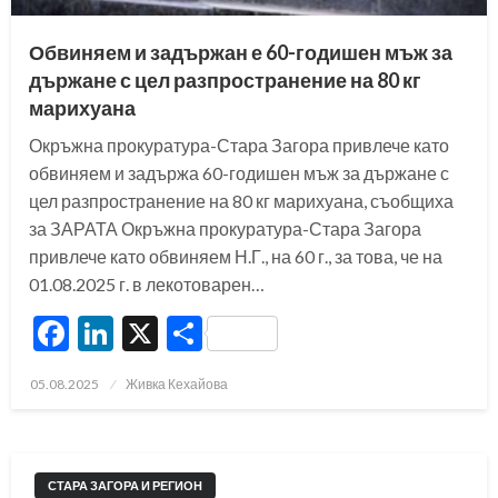
Обвиняем и задържан е 60-годишен мъж за
държане с цел разпространение на 80 кг
марихуана
Окръжна прокуратура-Стара Загора привлече като
обвиняем и задържа 60-годишен мъж за държане с
цел разпространение на 80 кг марихуана, съобщиха
за ЗАРАТА Окръжна прокуратура-Стара Загора
привлече като обвиняем Н.Г., на 60 г., за това, че на
01.08.2025 г. в лекотоварен…
Facebook
LinkedIn
X
Share
Posted
05.08.2025
Живка Кехайова
on
СТАРА ЗАГОРА И РЕГИОН