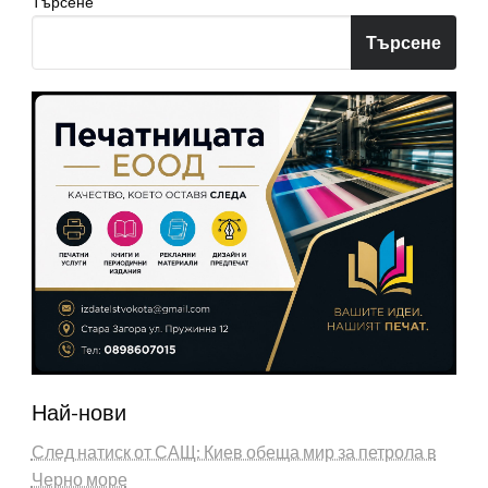
Търсене
Търсене
Най-нови
След натиск от САЩ: Киев обеща мир за петрола в
Черно море