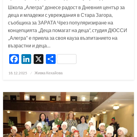
Школа „Алегра“ донесе радост в Дневния център за
деца и младежи с увреждания в Стара Загора,
съобщиха за ЗАРАТА Чрез популяризиране на
концепцията „Деца помагат на деца“, студия ДЮССИ
„Алегра“ е приела за своя кауза възпитанието на
възрастни и деца…
Facebook
LinkedIn
X
Share
Posted
18.12.2025
Живка Кехайова
on