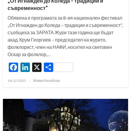
„От Игнажден до Коледа – традиции и
съвременност“
Обявена е програмата за 8-ия национален фестивал
„От Игнажден до Коледа – традиции и съвременност“,
съобщиха за ЗАРАТА Жури тази година ще бъдат
акад. Крум Георгиев – председател на журито,
фолклорист, член на НАФИ, носител на световен
Оскар за фолклор,…
Facebook
LinkedIn
X
Share
Posted
04.12.2025
Живка Кехайова
on