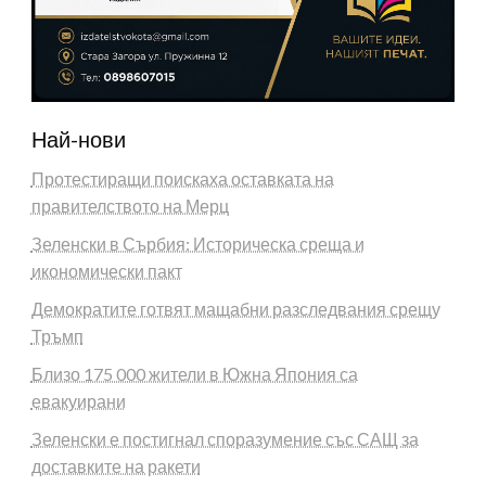
Най-нови
Протестиращи поискаха оставката на
правителството на Мерц
Зеленски в Сърбия: Историческа среща и
икономически пакт
Демократите готвят мащабни разследвания срещу
Тръмп
Близо 175 000 жители в Южна Япония са
евакуирани
Зеленски е постигнал споразумение със САЩ за
доставките на ракети