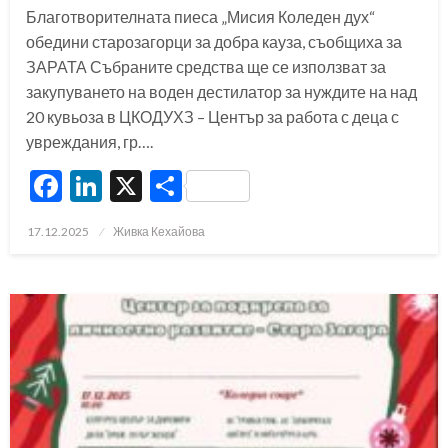
Благотворителната пиеса „Мисия Коледен дух“
обедини старозагорци за добра кауза, съобщиха за
ЗАРАТА Събраните средства ще се използват за
закупуването на воден дестилатор за нуждите на над
20 кувьоза в ЦКОДУХЗ – Център за работа с деца с
увреждания, гр….
Facebook
LinkedIn
X
Share
Posted
17.12.2025
Живка Кехайова
on