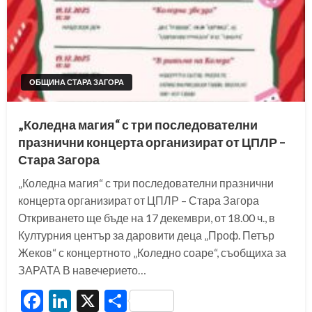
ОБЩИНА СТАРА ЗАГОРА
„Коледна магия“ с три последователни
празнични концерта организират от ЦПЛР –
Стара Загора
„Коледна магия“ с три последователни празнични
концерта организират от ЦПЛР – Стара Загора
Откриването ще бъде на 17 декември, от 18.00 ч., в
Културния център за даровити деца „Проф. Петър
Жеков“ с концертното „Коледно соаре“, съобщиха за
ЗАРАТА В навечерието…
Facebook
LinkedIn
X
Share