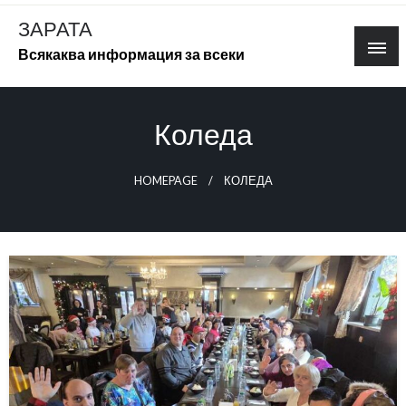
Skip
ЗАРАТА
to
Всякаква информация за всеки
content
Коледа
HOMEPAGE
КОЛЕДА