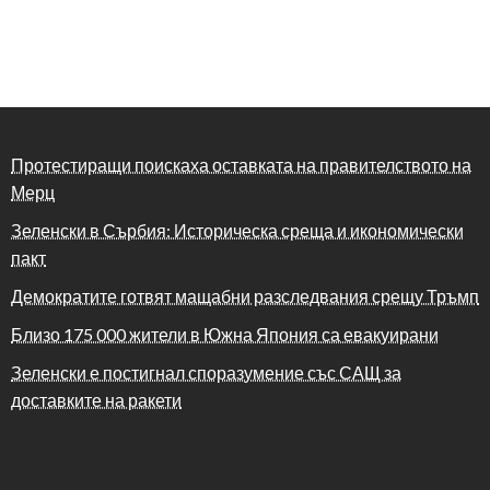
Протестиращи поискаха оставката на правителството на
Мерц
Зеленски в Сърбия: Историческа среща и икономически
пакт
Демократите готвят мащабни разследвания срещу Тръмп
Близо 175 000 жители в Южна Япония са евакуирани
Зеленски е постигнал споразумение със САЩ за
доставките на ракети