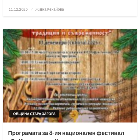
Posted
11.12.2025
Живка Кехайова
on
ОБЩИНА СТАРА ЗАГОРА
Програмата за 8-ия национален фестивал