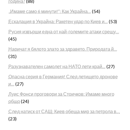
година?
(88)
„Имаме само 6 минути!“: Как Украйна…
(54)
Ескалация в Украйна: Ракетен удар по Киев и…
(53)
Русия извърши една от най-големите атаки срещу…
(45)
Наричат я бялото злато за здравето. Природата й…
(31)
Разузнавателен самолет на НАТО лети край…
(27)
Опасна серия в Германия! След летището дронове
и…
(27)
Луис Фонси проговори за Стоичков: Имаме много
общо
(24)
След натиск от САЩ: Киев обеща мир за петрола в…
(23)