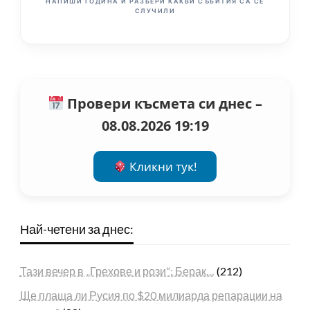
НАПИШИ ГОДИНА И РАЗБЕРИ КАКВИ СЪБИТИЯ СА СЕ
СЛУЧИЛИ
Провери късмета си днес –
08.08.2026 19:19
Кликни тук!
Най-четени за днес:
Тази вечер в „Грехове и рози“: Берак…
(212)
Ще плаща ли Русия по $20 милиарда репарации на