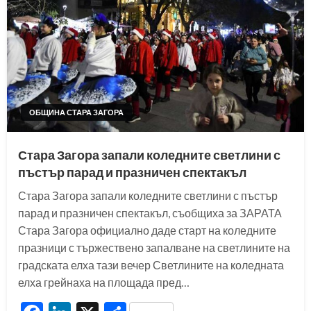
ОБЩИНА СТАРА ЗАГОРА
Стара Загора запали коледните светлини с
пъстър парад и празничен спектакъл
Стара Загора запали коледните светлини с пъстър
парад и празничен спектакъл, съобщиха за ЗАРАТА
Стара Загора официално даде старт на коледните
празници с тържествено запалване на светлините на
градската елха тази вечер Светлините на коледната
елха грейнаха на площада пред…