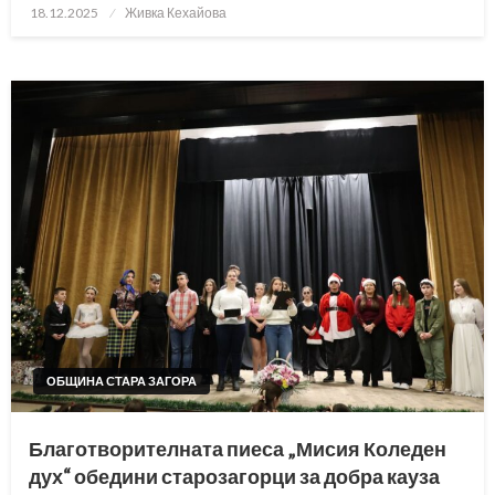
Posted
18.12.2025
Живка Кехайова
on
ОБЩИНА СТАРА ЗАГОРА
Благотворителната пиеса „Мисия Коледен
дух“ обедини старозагорци за добра кауза