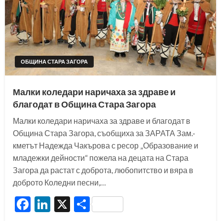
ОБЩИНА СТАРА ЗАГОРА
Малки коледари наричаха за здраве и
благодат в Община Стара Загора
Малки коледари наричаха за здраве и благодат в
Община Стара Загора, съобщиха за ЗАРАТА Зам.-
кметът Надежда Чакърова с ресор „Образование и
младежки дейности“ пожела на децата на Стара
Загора да растат с доброта, любопитство и вяра в
доброто Коледни песни,…
Facebook
LinkedIn
X
Share