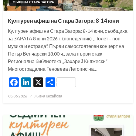
ОБЩИНА СТАРА ЗАГОРА
Културен афиш на Стара Загора: 8-14 юни
Културен афиш на Стара Загора: 8-14 юни, съобщиха
за ЗАРАТА 8 юни 2026 г. (понеделник) „Полет – поп
музика и естрада“. Първи самостоятелен концерт на
Петър Венчарски 18.00 ч., зала първи етаж
Регионална библиотека „Захарий Княжески“
Многострадална Геновева Летопис на…
Facebook
LinkedIn
X
Share
Posted
08.06.2026
Живка Кехайова
on