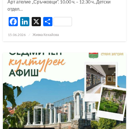
Арт ателие „Сръчковци“. 10.00 ч. – 12.30 ч., Детски
отдел…
Facebook
LinkedIn
X
Share
Posted
15.06.2026
Живка Кехайова
on