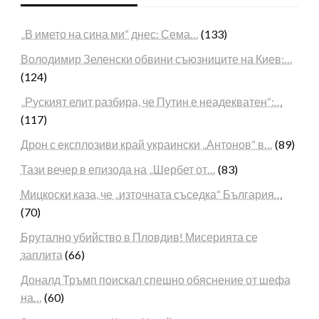
„В името на сина ми“ днес: Сема…
(133)
Володимир Зеленски обвини съюзниците на Киев:…
(124)
„Руският елит разбира, че Путин е неадекватен“:…
(117)
Дрон с експлозиви край украински „Антонов“ в…
(89)
Тази вечер в епизода на „Шербет от…
(83)
Мицкоски каза, че „източната съседка“ България…
(70)
Брутално убийство в Пловдив! Мисерията се
заплита
(66)
Доналд Тръмп поискал спешно обяснение от шефа
на…
(60)