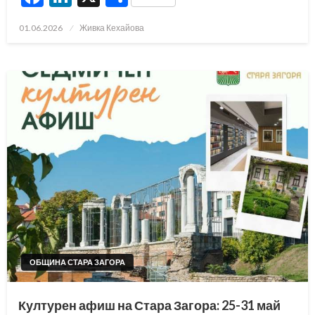
Posted
01.06.2026
Живка Кехайова
on
ОБЩИНА СТАРА ЗАГОРА
Културен афиш на Стара Загора: 25-31 май