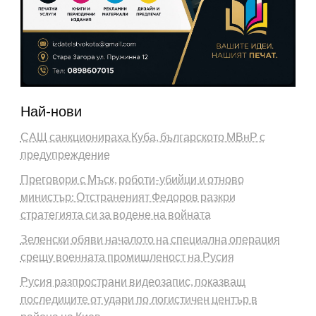
Най-нови
САЩ санкционираха Куба, българското МВнР с
предупреждение
Преговори с Мъск, роботи-убийци и отново
министър: Отстраненият Федоров разкри
стратегията си за водене на войната
Зеленски обяви началото на специална операция
срещу военната промишленост на Русия
Русия разпространи видеозапис, показващ
последиците от удари по логистичен център в