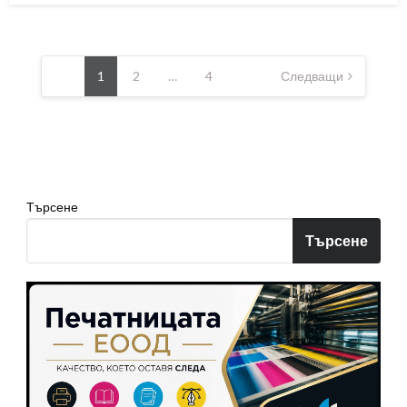
Разделяне
на
1
2
…
4
Следващи
публикациите
на
страници
Търсене
Търсене