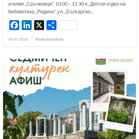
ателие „Сръчковци”. 10.00 – 12.30 ч., Детски отдел на
библиотека „Родина”, ул. „Българско…
Facebook
LinkedIn
X
Share
Posted
06.07.2026
Живка Кехайова
on