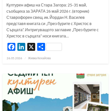
Културен афиш на Стара Загора: 25-31 май,
съобщиха за ЗАРАТА 26 май 2026 г. (вторник)
Ставрофорен свещ. ик. Йордан Н. Василев
представя книгата си „През бурите с Христос в
Сърцата“. Интригуващото заглавие „През бурите с
Христос в сърцата“ носи книгата…
Facebook
LinkedIn
X
Share
Posted
26.05.2026
Живка Кехайова
on