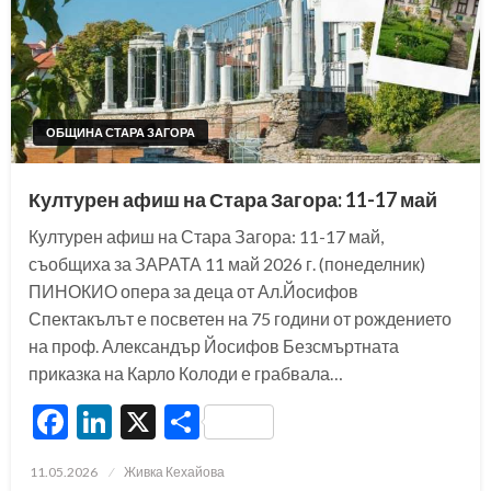
ОБЩИНА СТАРА ЗАГОРА
Културен афиш на Стара Загора: 11-17 май
Културен афиш на Стара Загора: 11-17 май,
съобщиха за ЗАРАТА 11 май 2026 г. (понеделник)
ПИНОКИО опера за деца от Ал.Йосифов
Спектакълът е посветен на 75 години от рождението
на проф. Александър Йосифов Безсмъртната
приказка на Карло Колоди е грабвала…
Facebook
LinkedIn
X
Share
Posted
11.05.2026
Живка Кехайова
on