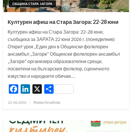
ОБЩИНА СТАРА ЗАГОРА
Културен афиш на Стара Загора: 22-28 юни
Културен афиш на Стара Загора: 22-28 юни,
съобщиха за ЗАРАТА 22 юни 2026 г. (понеделник)
Открит урок „Един ден в Общински фолклорен
ансамбъл „Загоре“ Общински фолклорен ансамбъл
„Загоре“ организира образователни срещи,
посветени на българския фолклор, сценичното
изкуство и народните обичаи….
Facebook
LinkedIn
X
Share
Posted
22.06.2026
Живка Кехайова
on