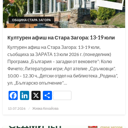
ОБЩИНА СТАРА ЗАГОРА
Културен афиш на Стара Загора: 13-19 юли
Културен афиш на Стара Загора: 13-19 юли,
съобщиха за ЗАРАТА 13 юли 2026 г. (понеделник)
Програма „България – загадки от вековете”: Колю
Фичето; Литературни игри; Арт ателие „Сръчковци”.
10.00 – 12.30 ч., Детски отдел на библиотека „Родина”,
ул. „Българско опълчение”…
Facebook
LinkedIn
X
Share
Posted
13.07.2026
Живка Кехайова
on