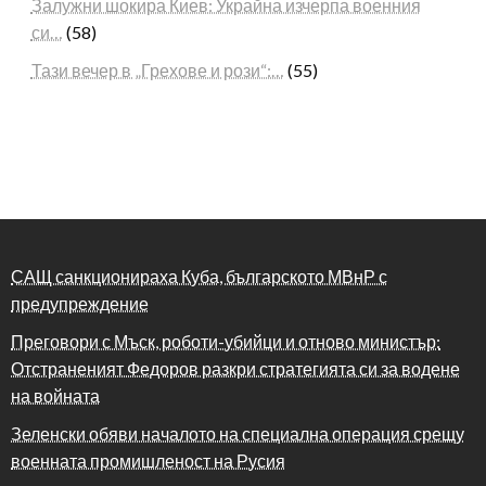
Залужни шокира Киев: Украйна изчерпа военния
си…
(58)
Тази вечер в „Грехове и рози“:…
(55)
САЩ санкционираха Куба, българското МВнР с
предупреждение
Преговори с Мъск, роботи-убийци и отново министър:
Отстраненият Федоров разкри стратегията си за водене
на войната
Зеленски обяви началото на специална операция срещу
военната промишленост на Русия