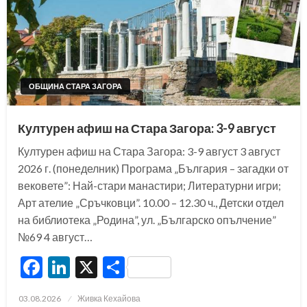
ОБЩИНА СТАРА ЗАГОРА
Културен афиш на Стара Загора: 3-9 август
Културен афиш на Стара Загора: 3-9 август 3 август
2026 г. (понеделник) Програма „България – загадки от
вековете”: Най-стари манастири; Литературни игри;
Арт ателие „Сръчковци”. 10.00 – 12.30 ч., Детски отдел
на библиотека „Родина”, ул. „Българско опълчение”
№69 4 август…
Facebook
LinkedIn
X
Share
Posted
03.08.2026
Живка Кехайова
on