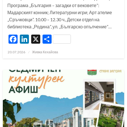
Програма „България – загадки от вековете”:
Мадарският конник; Литературни игри; Арт ателие
„Сръчковци”. 10.00 – 12.30 ч., Детски отдел на
библиотека „Родина”, ул. „Българско опълчение”…
Facebook
LinkedIn
X
Share
Posted
20.07.2026
Живка Кехайова
on