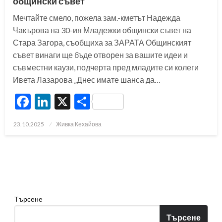
общински съвет
Мечтайте смело, пожела зам.-кметът Надежда
Чакърова на 30-ия Младежки общински съвет на
Стара Загора, съобщиха за ЗАРАТА Общинският
съвет винаги ще бъде отворен за вашите идеи и
съвместни каузи, подчерта пред младите си колеги
Ивета Лазарова „Днес имате шанса да…
Facebook
LinkedIn
X
Share
Posted
23.10.2025
Живка Кехайова
on
Търсене
Търсене