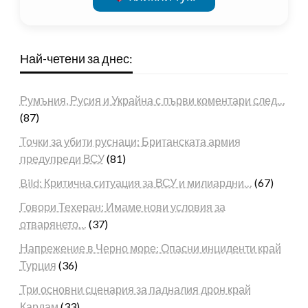
Най-четени за днес:
Румъния, Русия и Украйна с първи коментари след…
(87)
Точки за убити руснаци: Британската армия
предупреди ВСУ
(81)
Bild: Критична ситуация за ВСУ и милиардни…
(67)
Говори Техеран: Имаме нови условия за
отварянето…
(37)
Напрежение в Черно море: Опасни инциденти край
Турция
(36)
Три основни сценария за падналия дрон край
Кардам
(33)