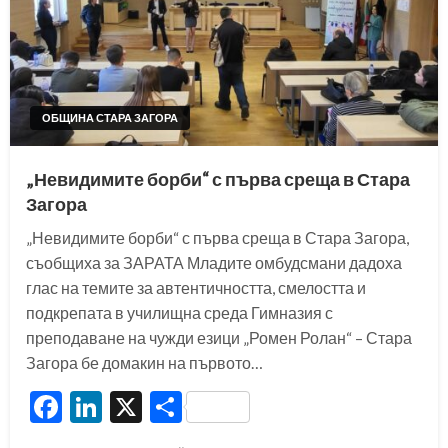
ОБЩИНА СТАРА ЗАГОРА
„Невидимите борби“ с първа среща в Стара
Загора
„Невидимите борби“ с първа среща в Стара Загора,
съобщиха за ЗАРАТА Младите омбудсмани дадоха
глас на темите за автентичността, смелостта и
подкрепата в училищна среда Гимназия с
преподаване на чужди езици „Ромен Ролан“ – Стара
Загора бе домакин на първото…
Facebook
LinkedIn
X
Share