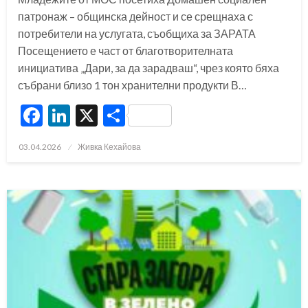
патронаж – общинска дейност и се срещнаха с
потребители на услугата, съобщиха за ЗАРАТА
Посещението е част от благотворителната
инициатива „Дари, за да зарадваш“, чрез която бяха
събрани близо 1 тон хранителни продукти В…
Facebook
LinkedIn
X
Share
Posted
03.04.2026
Живка Кехайова
on