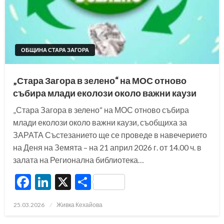
ОБЩИНА СТАРА ЗАГОРА
„Стара Загора в зелено“ на МОС отново
събира млади еколози около важни каузи
„Стара Загора в зелено“ на МОС отново събира
млади еколози около важни каузи, съобщиха за
ЗАРАТА Състезанието ще се проведе в навечерието
на Деня на Земята – на 21 април 2026 г. от 14.00 ч. в
залата на Регионална библиотека…
Facebook
LinkedIn
X
Share
Posted
25.03.2026
Живка Кехайова
on