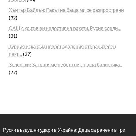
Хънтър Байдън: Ракът на баща ми се разпространи
(32)
САЩ с критичен недостиг на ракети, Русия следи…
(31)
Турция иска към новосъздадения отбранителен
пакт…
(27)
Зеленски: Затваряме небето ни с наша балистика…
(27)
Руски въздушни удари в Украйна: Деца са ранени в три