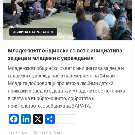
ОБЩИНА СТАРА ЗАГОРА
Младежкият общински съвет с инициатива
за деца и младежи с увреждания
Младежкият общински съвет с инициатива за деца и
младежи с увреждания в навечерието на 24 май
Младите доброволци прочетоха любими детски
приказки и заедно с децата и младежите се потопиха
в света на въображението, добротата и
приятелството, съобщиха за ЗАРАТА…
Facebook
LinkedIn
X
Share
Posted
21.05.2026
Живка Кехайова