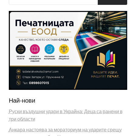
Най-нови
Руски въздушни удари в Украйна: Деца са ранени в
три области
Анкара настоява за мораториум на ударите срещу