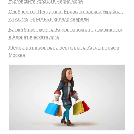
търговските кораби в Черно море
Одобрено от Пентагона! Ердоган спасява Украйна с
ATACMS, HIMARS и хиляди снаряди
Баскетболистките на Берое започват с домакинство
в Адриатическата лига
Шефът на шпионската централа на Асад се крие в
Москва