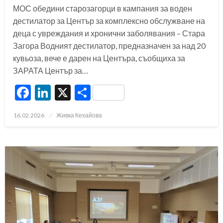
МОС обедини старозагорци в кампания за воден
дестилатор за Център за комплексно обслужване на
деца с увреждания и хронични заболявания – Стара
Загора Водният дестилатор, предназначен за над 20
кувьоза, вече е дарен на Центъра, съобщиха за
ЗАРАТА Център за…
Facebook
LinkedIn
X
Share
Posted
16.02.2026
Живка Кехайова
on