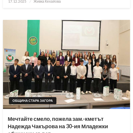
Posted
17.12.2025
Живка Кехайова
on
ОБЩИНА СТАРА ЗАГОРА
Мечтайте смело, пожела зам.-кметът
Надежда Чакърова на 30-ия Младежки