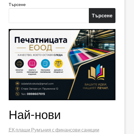
Търсене
Търсене
Най-нови
ЕК плаши Румъния с финансови санкции