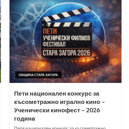
ОБЩИНА СТАРА ЗАГОРА
Пети национален конкурс за
късометражно игрално кино –
Ученически кинофест – 2026
година
Пети национален конкурс за късометражно