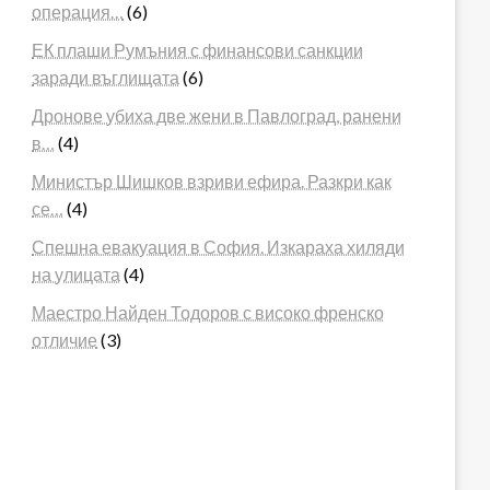
операция…
(6)
ЕК плаши Румъния с финансови санкции
заради въглищата
(6)
Дронове убиха две жени в Павлоград, ранени
в…
(4)
Министър Шишков взриви ефира. Разкри как
се…
(4)
Спешна евакуация в София. Изкараха хиляди
на улицата
(4)
Маестро Найден Тодоров с високо френско
отличие
(3)