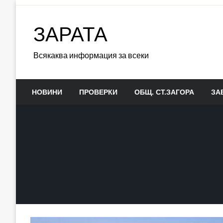
Skip
to
ЗАРАТА
content
Всякаква информация за всеки
НОВИНИ
ПРОВЕРКИ
ОБЩ. СТ.ЗАГОРА
ЗА