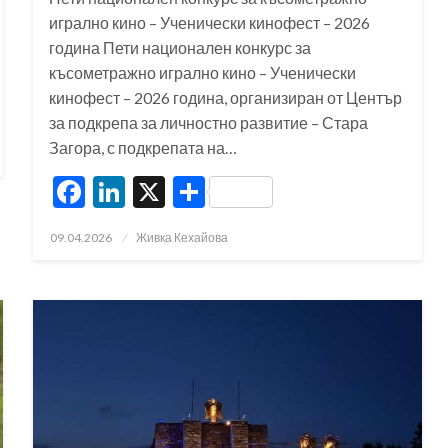
игрално кино – Ученически кинофест – 2026
година Пети национален конкурс за
късометражно игрално кино – Ученически
кинофест – 2026 година, организиран от Център
за подкрепа за личностно развитие – Стара
Загора, с подкрепата на…
Facebook
LinkedIn
X
Share
Posted
09.04.2026
Живка Кехайова
on