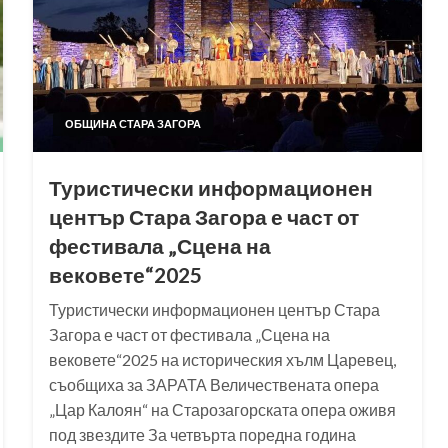
ОБЩИНА СТАРА ЗАГОРА
Туристически информационен
център Стара Загора е част от
фестивала „Сцена на
вековете“2025
Туристически информационен център Стара
Загора е част от фестивала „Сцена на
вековете“2025 на историческия хълм Царевец,
съобщиха за ЗАРАТА Величествената опера
„Цар Калоян“ на Старозагорската опера оживя
под звездите За четвърта поредна година