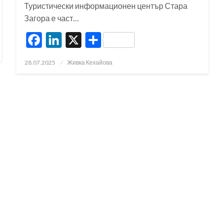
Туристически информационен център Стара
Загора е част…
Facebook
LinkedIn
X
Share
Posted
28.07.2025
Живка Кехайова
on