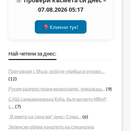
Провери късмета си днес –
07.08.2026 05:17
Кликни тук!
Най-четени за днес:
Преговори с Мъск, роботи-убийци и отново…
(12)
Русия разпространи видеозапис, показващ…
(9)
САЩ санкционираха Куба, българското МВнР
с…
(7)
„В името на сина ми“ днес: Сема…
(6)
Зеленски обяви началото на специална