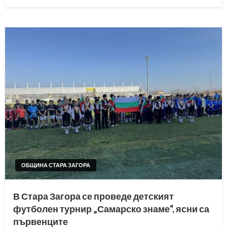
on
ОБЩИНА СТАРА ЗАГОРА
В Стара Загора се проведе детският
футболен турнир „Самарско знаме“, ясни са
първенците