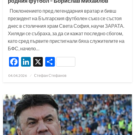
родния футбол – Борислав Михайлов
Поклонението пред легендарния вратар и бивш
президент на Българския футболен съюз се състоя
днес в столичния храм Света София, научи ЗАРАТА.
Хиляди се събраха, за да си кажат последно сбогом,
като сред първите пристигнали бяха служителите на
БФС, начело…
Facebook
LinkedIn
X
Share
Posted
04.04.2026
Стефан Стефанов
on