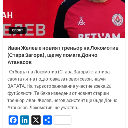
СПОРТ
Иван Желев е новият треньор на Локомотив
(Стара Загора) , ще му помага Дончо
Атанасов
Отборът на Локомотив (Стара Загора) стартира
своята лятна подготовка за новия сезон, научи
ЗАРАТА. На първото занимание участие взеха 26
футболисти. Те бяха изведени от новият старши
треньор Иван Желев, негов асистент ще бъде Дончо
Атанасов. Локомотив ще участва…
Facebook
LinkedIn
X
Share