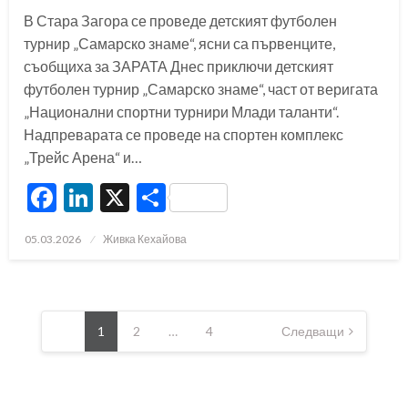
В Стара Загора се проведе детският футболен
турнир „Самарско знаме“, ясни са първенците,
съобщиха за ЗАРАТА Днес приключи детският
футболен турнир „Самарско знаме“, част от веригата
„Национални спортни турнири Млади таланти“.
Надпреварата се проведе на спортен комплекс
„Трейс Арена“ и…
Facebook
LinkedIn
X
Share
Posted
05.03.2026
Живка Кехайова
on
Разделяне
на
1
2
…
4
Следващи
публикациите
на