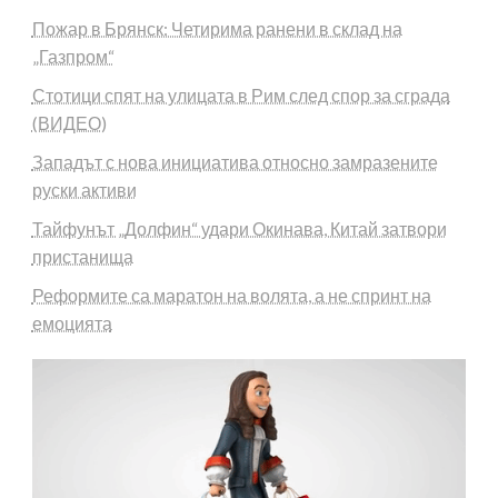
Пожар в Брянск: Четирима ранени в склад на
„Газпром“
Стотици спят на улицата в Рим след спор за сграда
(ВИДЕО)
Западът с нова инициатива относно замразените
руски активи
Тайфунът „Долфин“ удари Окинава, Китай затвори
пристанища
Реформите са маратон на волята, а не спринт на
емоцията