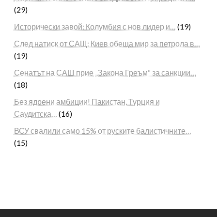
(29)
Исторически завой: Колумбия с нов лидер и…
(19)
След натиск от САЩ: Киев обеща мир за петрола в…
(19)
Сенатът на САЩ прие „Закона Греъм“ за санкции…
(18)
Без ядрени амбиции! Пакистан, Турция и
Саудитска…
(16)
ВСУ свалили само 15% от руските балистичните…
(15)