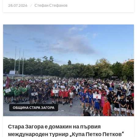
Posted
28.07.2026
Стефан Стефанов
on
ОБЩИНА СТАРА ЗАГОРА
Стара Загора е домакин на първия
международен турнир „Купа Петко Петков“