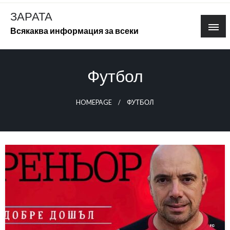
Skip
ЗАРАТА
to
Всякаква информация за всеки
content
Футбол
HOMEPAGE
ФУТБОЛ