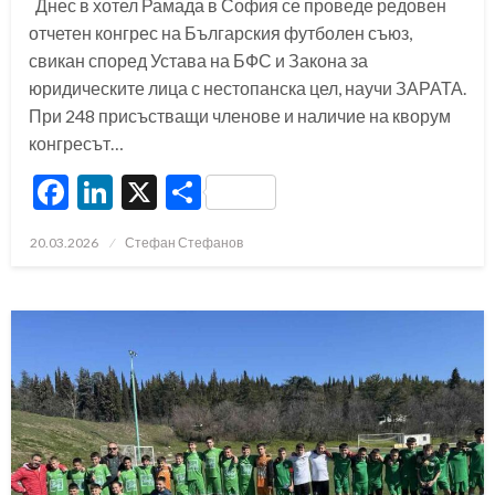
Днес в хотел Рамада в София се проведе редовен
отчетен конгрес на Българския футболен съюз,
свикан според Устава на БФС и Закона за
юридическите лица с нестопанска цел, научи ЗАРАТА.
При 248 присъстващи членове и наличие на кворум
конгресът…
Facebook
LinkedIn
X
Share
Posted
20.03.2026
Стефан Стефанов
on