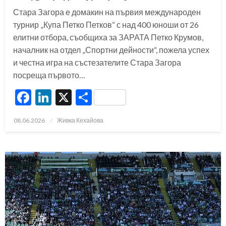
Стара Загора е домакин на първия международен
турнир „Купа Петко Петков“ с над 400 юноши от 26
елитни отбора, съобщиха за ЗАРАТА Петко Крумов,
началник на отдел „Спортни дейности“, пожела успех
и честна игра на състезателите Стара Загора
посреща първото…
Facebook
LinkedIn
X
Share
Posted
08.06.2026
Живка Кехайова
on