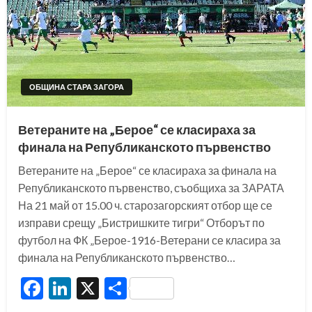
ОБЩИНА СТАРА ЗАГОРА
Ветераните на „Берое“ се класираха за
финала на Републиканското първенство
Ветераните на „Берое“ се класираха за финала на
Републиканското първенство, съобщиха за ЗАРАТА
На 21 май от 15.00 ч. старозагорският отбор ще се
изправи срещу „Бистришките тигри“ Отборът по
футбол на ФК „Берое-1916-Ветерани се класира за
финала на Републиканското първенство…
Facebook
LinkedIn
X
Share