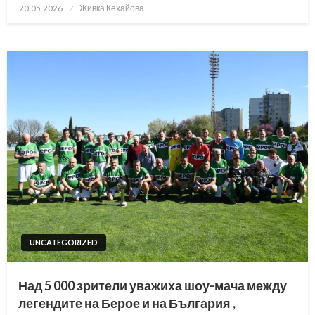
Posted
20.05.2026
Живка Кехайова
on
UNCATEGORIZED
Над 5 000 зрители уважиха шоу-мача между
легендите на Берое и на България ,