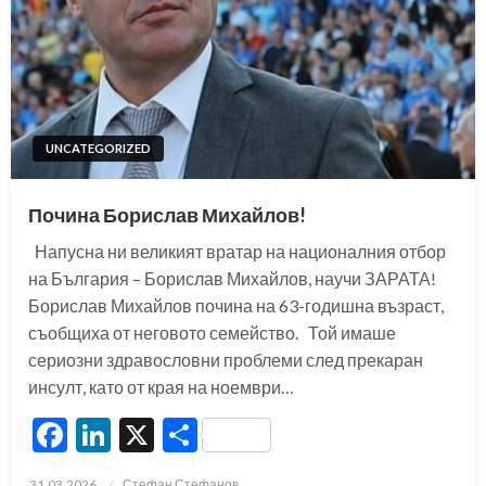
UNCATEGORIZED
Почина Борислав Михайлов!
Напусна ни великият вратар на националния отбор
на България – Борислав Михайлов, научи ЗАРАТА!
Борислав Михайлов почина на 63-годишна възраст,
съобщиха от неговото семейство. Той имаше
сериозни здравословни проблеми след прекаран
инсулт, като от края на ноември…
Facebook
LinkedIn
X
Share
Posted
31.03.2026
Стефан Стефанов