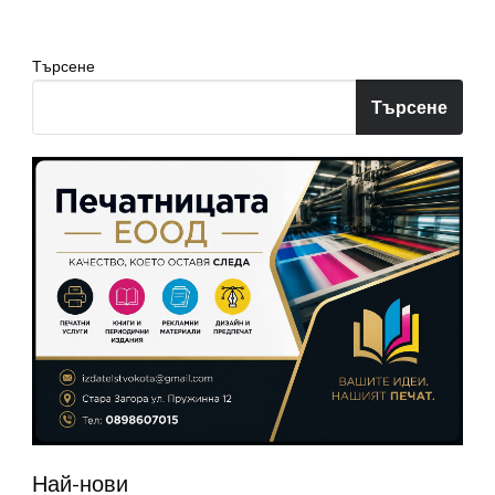
страници
Търсене
Търсене
Най-нови