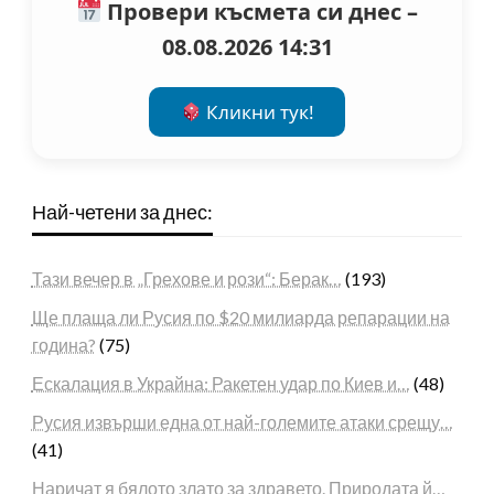
Провери късмета си днес –
08.08.2026 14:31
Кликни тук!
Най-четени за днес:
Тази вечер в „Грехове и рози“: Берак…
(193)
Ще плаща ли Русия по $20 милиарда репарации на
година?
(75)
Ескалация в Украйна: Ракетен удар по Киев и…
(48)
Русия извърши една от най-големите атаки срещу…
(41)
Наричат я бялото злато за здравето. Природата й…