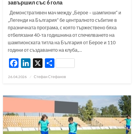
завършил със 6 гола
Демонстративен мач между „Берое – шампиони“ и
„Легенди на България“ бе централното събитие в
празничната програма, с която тържествено бяха
отбелязани 40-та годишнина от спечелването на
шампионската титла на България от Берое и 110
години от създаването на клуба,…
Facebook
LinkedIn
X
Share
Posted
26.04.2026
Стефан Стефанов
on