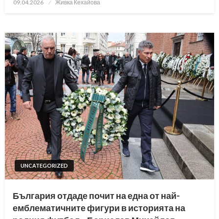
Posted
09.04.2026
Живка Кехайова
on
UNCATEGORIZED
България отдаде почит на една от най-
емблематичните фигури в историята на