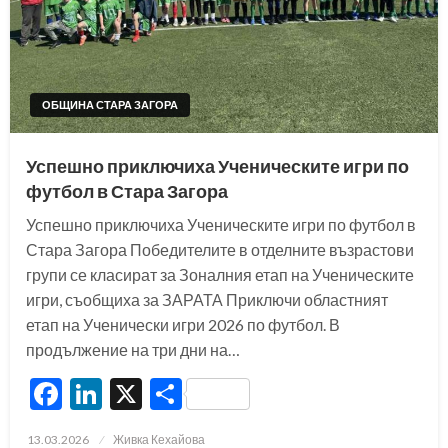
ОБЩИНА СТАРА ЗАГОРА
Успешно приключиха Ученическите игри по
футбол в Стара Загора
Успешно приключиха Ученическите игри по футбол в
Стара Загора Победителите в отделните възрастови
групи се класират за Зоналния етап на Ученическите
игри, съобщиха за ЗАРАТА Приключи областният
етап на Ученически игри 2026 по футбол. В
продължение на три дни на…
Facebook
LinkedIn
X
Share
Posted
13.03.2026
Живка Кехайова