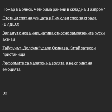
Пожар в Брянск: Четирима ранени в склад на „Газпром“
Стотици спят на улицата в Рим след спор за сграда
(ВИДЕО)
Западът с нова инициатива относно замразените руски
активи
Тайфунът „Долфин“ удари Окинава, Китай затвори
пристанища
Реформите са маратон на волята, а не спринт на
емоцията
30