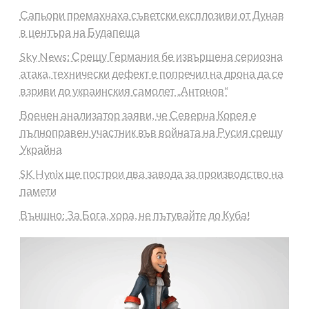
Сапьори премахнаха съветски експлозиви от Дунав
в центъра на Будапеща
Sky News: Срещу Германия бе извършена сериозна
атака, технически дефект е попречил на дрона да се
взриви до украинския самолет „Антонов“
Военен анализатор заяви, че Северна Корея е
пълноправен участник във войната на Русия срещу
Украйна
SK Hynix ще построи два завода за производство на
памети
Външно: За Бога, хора, не пътувайте до Куба!