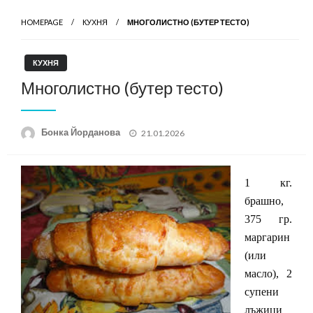
HOMEPAGE
КУХНЯ
МНОГОЛИСТНО (БУТЕР ТЕСТО)
КУХНЯ
Многолистно (бутер тесто)
Posted
Бонка Йорданова
21.01.2026
on
1 кг.
брашно,
375 гр.
маргарин
(или
масло), 2
супени
лъжици