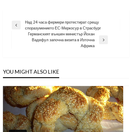
Навигация
Над 24 часа фермери протестират срещу
Previous
споразумението ЕС-Меркосур в Страсбург
Post
Германският външен министър Йохан
Вадефул започна визита в Източна
Next
Африка
Post
YOU MIGHT ALSO LIKE