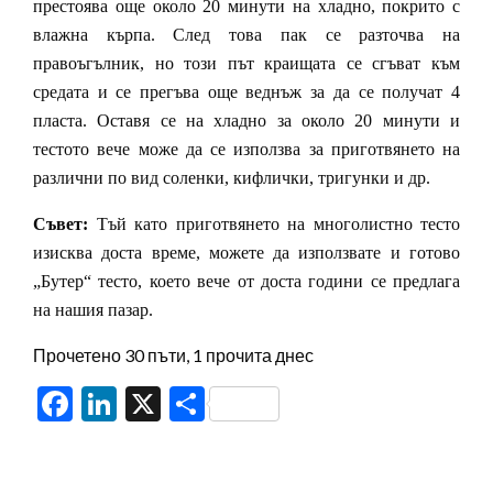
престоява още около 20 минути на хладно, покрито с
влажна кърпа. След това пак се разточва на
правоъгълник, но този път краищата се сгъват към
средата и се прегъва още веднъж за да се получат 4
пласта. Оставя се на хладно за около 20 минути и
тестото вече може да се използва за приготвянето на
различни по вид соленки, кифлички, тригунки и др.
Съвет:
Тъй като приготвянето на многолистно тесто
изисква доста време, можете да използвате и готово
„Бутер“ тесто, което вече от доста години се предлага
на нашия пазар.
Прочетено 30 пъти, 1 прочита днес
Facebook
LinkedIn
X
Share