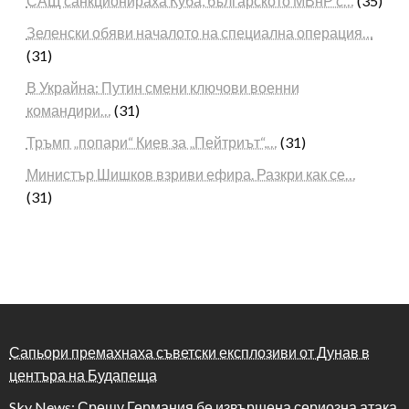
САЩ санкционираха Куба, българското МВнР с…
(35)
Зеленски обяви началото на специална операция…
(31)
В Украйна: Путин смени ключови военни
командири…
(31)
Тръмп „попари“ Киев за „Пейтриът“,…
(31)
Министър Шишков взриви ефира. Разкри как се…
(31)
Сапьори премахнаха съветски експлозиви от Дунав в
центъра на Будапеща
Sky News: Срещу Германия бе извършена сериозна атака,