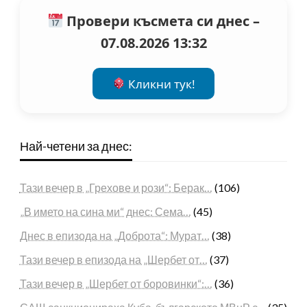
Провери късмета си днес –
07.08.2026 13:32
Кликни тук!
Най-четени за днес:
Тази вечер в „Грехове и рози“: Берак…
(106)
„В името на сина ми“ днес: Сема…
(45)
Днес в епизода на „Доброта“: Мурат…
(38)
Тази вечер в епизода на „Шербет от…
(37)
Тази вечер в „Шербет от боровинки“:…
(36)