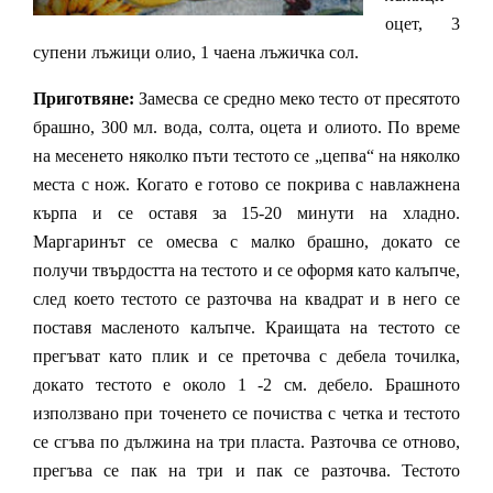
оцет, 3
супени лъжици олио, 1 чаена лъжичка сол.
Приготвяне:
Замесва се средно меко тесто от пресятото
брашно, 300 мл. вода, солта, оцета и олиото. По време
на месенето няколко пъти тестото се „цепва“ на няколко
места с нож. Когато е готово се покрива с навлажнена
кърпа и се оставя за 15-20 минути на хладно.
Маргаринът се омесва с малко брашно, докато се
получи твърдостта на тестото и се оформя като калъпче,
след което тестото се разточва на квадрат и в него се
поставя масленото калъпче. Краищата на тестото се
прегъват като плик и се преточва с дебела точилка,
докато тестото е около 1 -2 см. дебело. Брашното
използвано при точенето се почиства с четка и тестото
се сгъва по дължина на три пласта. Разточва се отново,
прегъва се пак на три и пак се разточва. Тестото