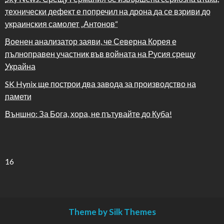
технически дефект е попречил на дрона да се взриви до
украинския самолет „Антонов“
Военен анализатор заяви, че Северна Корея е
пълноправен участник във войната на Русия срещу
Украйна
SK Hynix ще построи два завода за производство на
памети
Външно: За Бога, хора, не пътувайте до Куба!
16
Theme by Silk Themes