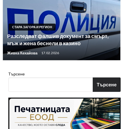
СТАРА ЗАГОРА И РЕГИОН
Разследват фалшив документ за смърт,
мъж и жена беснели в казино
Живка Кехайова
17.02.2026
Търсене
Търсене