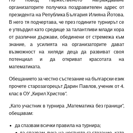
организаторите получиха поздравителен адрес от
президента на Република България Илияна Йотова.
В него тя подчертава, че през годините турнирът се
е утвърдил като средище за талантливи млади хора
от различни държави, обединени от стремежа към
знание, а усилията на организаторите дават
възможност на хиляди деца да развиват своя
потенциал и да откриват красотата на
математиката.
Обещанието за честно състезание на български език
прочете старозагорецът Дарин Павлов, ученик от 4.
клас в ОУ „Кирил Христов“.
„Като участник в турнира „Математика без граници“,
обещавам:
да спазвам всички правила на турнира;
• да спазвам духа на честното състезание, като