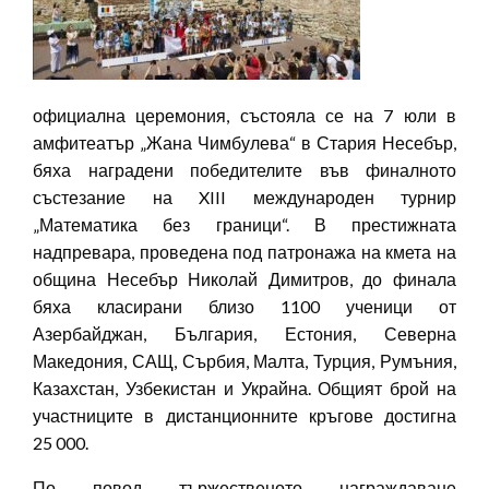
официална церемония, състояла се на 7 юли в
амфитеатър „Жана Чимбулева“ в Стария Несебър,
бяха наградени победителите във финалното
състезание на XIII международен турнир
„Математика без граници“. В престижната
надпревара, проведена под патронажа на кмета на
община Несебър Николай Димитров, до финала
бяха класирани близо 1100 ученици от
Азербайджан, България, Естония, Северна
Македония, САЩ, Сърбия, Малта, Турция, Румъния,
Казахстан, Узбекистан и Украйна. Общият брой на
участниците в дистанционните кръгове достигна
25 000.
По повод тържественото награждаване