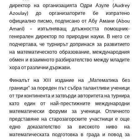
директор на организацията Одри Азуле (Audrey
Azoulay) до организаторите бе изпратено
официално писмо, подписано от Абу Амани (Abou
Amani) – изпълняващ длъжността помощник-
генерален директор по природни науки. В него се
подчертава, че турнирът допринася за развитието
на математическото образование, международния
обмен и взаимното разбирателство между младите
хора от различни държави.
Финалът на XIII издание на „Математика без
граници“ за пореден път събра талантливи ученици
от три континента и затвърди авторитета на турнира
като един от най-престижните международни
математически форуми за ученици. Отличното
представяне на старозагорските участници е още
едно доказателство за високото ниво на
математическата подготовка в града и повод за