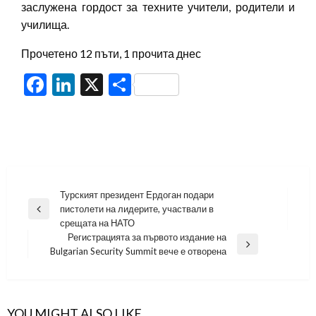
заслужена гордост за техните учители, родители и
училища.
Прочетено 12 пъти, 1 прочита днес
Facebook
LinkedIn
X
Share
Навигация
Турският президент Ердоган подари
пистолети на лидерите, участвали в
Previous
срещата на НАТО
Post
Регистрацията за първото издание на
Next
Bulgarian Security Summit вече е отворена
Post
YOU MIGHT ALSO LIKE