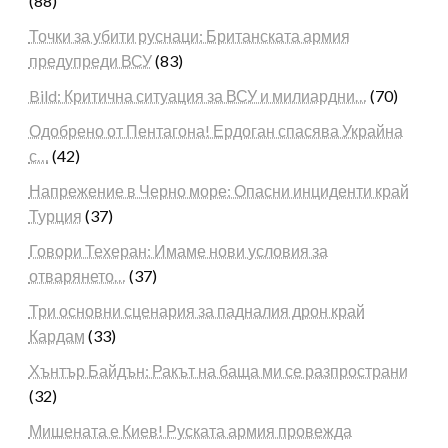
(88)
Точки за убити руснаци: Британската армия
предупреди ВСУ
(83)
Bild: Критична ситуация за ВСУ и милиардни…
(70)
Одобрено от Пентагона! Ердоган спасява Украйна
с…
(42)
Напрежение в Черно море: Опасни инциденти край
Турция
(37)
Говори Техеран: Имаме нови условия за
отварянето…
(37)
Три основни сценария за падналия дрон край
Кардам
(33)
Хънтър Байдън: Ракът на баща ми се разпространи
(32)
Мишената е Киев! Руската армия провежда