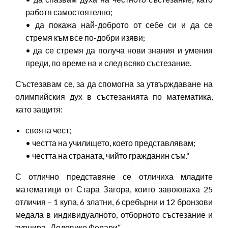
работя самостоятелно;
• да покажа най-доброто от себе си и да се
стремя към все по-добри изяви;
• да се стремя да получа нови знания и умения
преди, по време на и след всяко състезание.
Състезавам се, за да спомогна за утвърждаване на
олимпийския дух в състезанията по математика,
като защитя:
своята чест;
• честта на училището, което представлявам;
• честта на страната, чийто гражданин съм.“
С отлично представяне се отличиха младите
математици от Стара Загора, които завоюваха 25
отличия – 1 купа, 6 златни, 6 сребърни и 12 бронзови
медала в индивидуалното, отборното състезание и
турнира „Лодовико Ферари“.