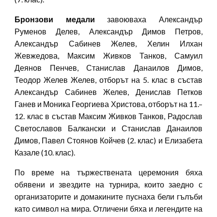
Бронзови медали
завоюваха Александър
Руменов Делев, Александър Димов Петров,
Александър Сабинев Желев, Хелин Илхан
Жевжедова, Максим Живков Танков, Самуил
Деянов Пенчев, Станислав Данаилов Димов,
Теодор Желев Желев, отборът на 5. клас в състав
Александър Сабинев Желев, Денислав Петков
Ганев и Моника Георгиева Христова, отборът на 11.–
12. клас в състав Максим Живков Танков, Радослав
Светославов Балкански и Станислав Данаилов
Димов, Павел Стоянов Койчев (2. клас) и Елизабета
Казале (10. клас).
По време на тържествената церемония бяха
обявени и звездите на турнира, които заедно с
организаторите и домакините пуснаха бели гълъби
като символ на мира. Отличени бяха и легендите на