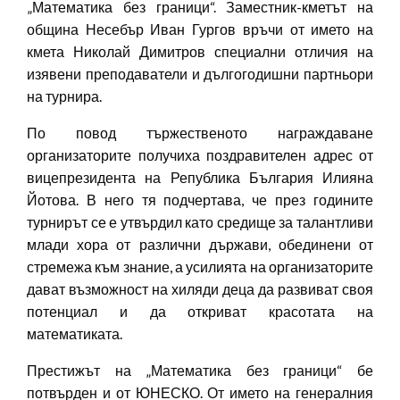
„Математика без граници“. Заместник-кметът на
община Несебър Иван Гургов връчи от името на
кмета Николай Димитров специални отличия на
изявени преподаватели и дългогодишни партньори
на турнира.
По повод тържественото награждаване
организаторите получиха поздравителен адрес от
вицепрезидента на Република България Илияна
Йотова. В него тя подчертава, че през годините
турнирът се е утвърдил като средище за талантливи
млади хора от различни държави, обединени от
стремежа към знание, а усилията на организаторите
дават възможност на хиляди деца да развиват своя
потенциал и да откриват красотата на
математиката.
Престижът на „Математика без граници“ бе
потвърден и от ЮНЕСКО. От името на генералния