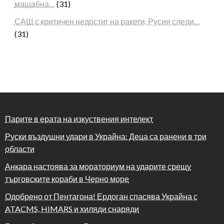
мащабна…
(31)
САЩ с критичен недостиг на ракети, Русия следи…
(31)
Парите в ерата на изкуствения интелект
Руски въздушни удари в Украйна: Деца са ранени в три
области
Анкара настоява за мораториум на ударите срещу
търговските кораби в Черно море
Одобрено от Пентагона! Ердоган спасява Украйна с
ATACMS, HIMARS и хиляди снаряди