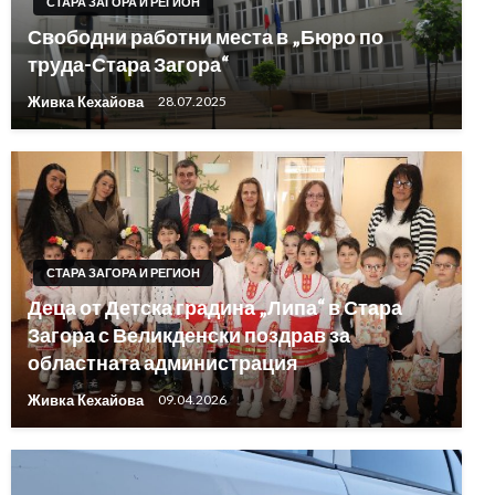
СТАРА ЗАГОРА И РЕГИОН
Свободни работни места в „Бюро по
труда-Стара Загора“
Живка Кехайова
28.07.2025
СТАРА ЗАГОРА И РЕГИОН
Деца от Детска градина „Липа“ в Стара
Загора с Великденски поздрав за
областната администрация
Живка Кехайова
09.04.2026