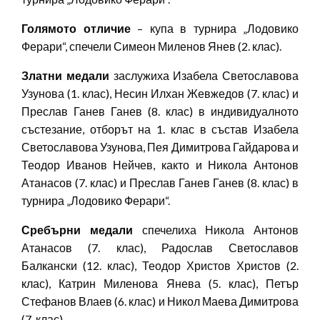
Голямото отличие
– купа в турнира „Лодовико
Ферари“, спечели Симеон Миленов Янев (2. клас).
Златни медали
заслужиха Изабела Светославова
Узунова (1. клас), Несин Илхан Жевжедов (7. клас) и
Преслав Ганев Ганев (8. клас) в индивидуалното
състезание, отборът на 1. клас в състав Изабела
Светославова Узунова, Пея Димитрова Гайдарова и
Теодор Иванов Нейчев, както и Никола Антонов
Атанасов (7. клас) и Преслав Ганев Ганев (8. клас) в
турнира „Лодовико Ферари“.
Сребърни медали
спечелиха Никола Антонов
Атанасов (7. клас), Радослав Светославов
Балкански (12. клас), Теодор Христов Христов (2.
клас), Катрин Миленова Янева (5. клас), Петър
Стефанов Влаев (6. клас) и Никол Маева Димитрова
(7. клас).