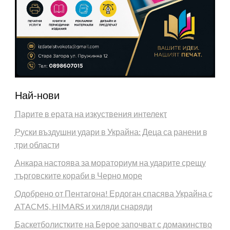
Най-нови
Парите в ерата на изкуствения интелект
Руски въздушни удари в Украйна: Деца са ранени в
три области
Анкара настоява за мораториум на ударите срещу
търговските кораби в Черно море
Одобрено от Пентагона! Ердоган спасява Украйна с
ATACMS, HIMARS и хиляди снаряди
Баскетболистките на Берое започват с домакинство