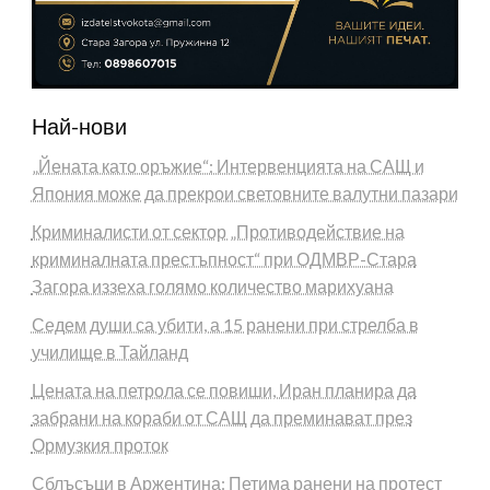
Най-нови
„Йената като оръжие“: Интервенцията на САЩ и
Япония може да прекрои световните валутни пазари
Криминалисти от сектор „Противодействие на
криминалната престъпност“ при ОДМВР-Стара
Загора иззеха голямо количество марихуана
Седем души са убити, а 15 ранени при стрелба в
училище в Тайланд
Цената на петрола се повиши, Иран планира да
забрани на кораби от САЩ да преминават през
Ормузкия проток
Сблъсъци в Аржентина: Петима ранени на протест