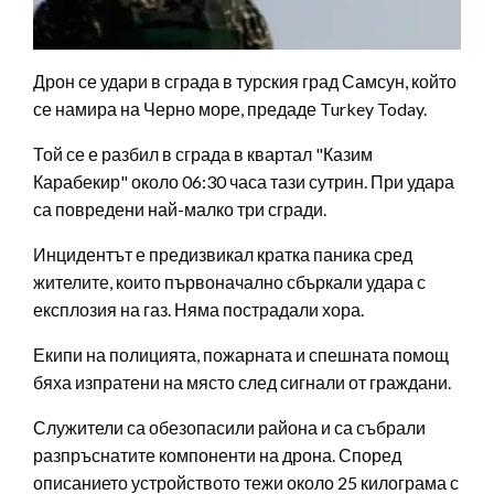
Дрон се удари в сграда в турския град Самсун, който
се намира на Черно море, предаде Turkey Today.
Той се е разбил в сграда в квартал "Казим
Карабекир" около 06:30 часа тази сутрин. При удара
са повредени най-малко три сгради.
Инцидентът е предизвикал кратка паника сред
жителите, които първоначално сбъркали удара с
експлозия на газ. Няма пострадали хора.
Екипи на полицията, пожарната и спешната помощ
бяха изпратени на място след сигнали от граждани.
Служители са обезопасили района и са събрали
разпръснатите компоненти на дрона. Според
описанието устройството тежи около 25 килограма с