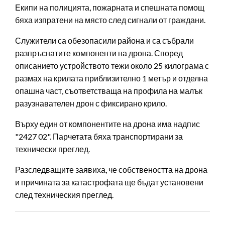
Екипи на полицията, пожарната и спешната помощ
бяха изпратени на място след сигнали от граждани.
Служители са обезопасили района и са събрали
разпръснатите компоненти на дрона. Според
описанието устройството тежи около 25 килограма с
размах на крилата приблизително 1 метър и отделна
опашна част, съответстваща на профила на малък
разузнавателен дрон с фиксирано крило.
Върху един от компонентите на дрона има надпис
"2427 02". Парчетата бяха транспортирани за
технически преглед.
Разследващите заявиха, че собствеността на дрона
и причината за катастрофата ще бъдат установени
след техническия преглед.