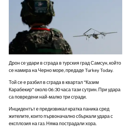
Дрон се удари в сграда в турския град Самсун, който
се намира на Черно море, предаде Turkey Today.
Той се е разбил в сграда в квартал "Казим
Карабекир" около 06:30 часа тази сутрин. При удара
са повредени най-малко три сгради.
Инцидентът е предизвикал кратка паника сред
жителите, които първоначално сбъркали удара с
експлозия на газ. Няма пострадали хора.