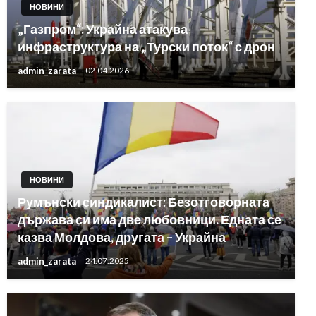
НОВИНИ
„Газпром“: Украйна атакува
инфраструктура на „Турски поток“ с дрон
admin_zarata
02.04.2026
НОВИНИ
Румънски синдикалист: Безотговорната
държава си има две любовници. Едната се
казва Молдова, другата – Украйна
admin_zarata
24.07.2025