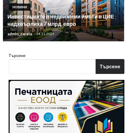
НОВИНИ
Инвестициите в недвижими имоти в ЦИЕ
надхвърлиха 7 млрд. евро
admin_zarata
14.11.2025
Търсене
Търсене