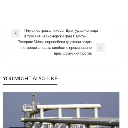
Навигация
Няма пострадали хора! Дрон удари сграда
Previous
в турския черноморски град Самсун
Post
Техеран: Много европейски държави водят
преговори с нас за свободно преминаване
Next
през Ормузкия проток
Post
YOU MIGHT ALSO LIKE