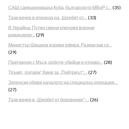
САЩ санкционираха Куба, българското МВнР с…
(35)
Тази вечер в епизода на „Шербет от…
(33)
В Украйна: Путин смени ключови военни
командири…
(29)
Министър Шишков взриви ефира. Разкри как се…
(29)
Преговори с Мъск, роботи-убийци и отново…
(28)
Тръмп „попари“ Киев за „Пейтриът“,…
(27)
Зеленски обяви началото на специална операция…
(27)
Тази вечер в „Шербет от боровинки“:…
(26)