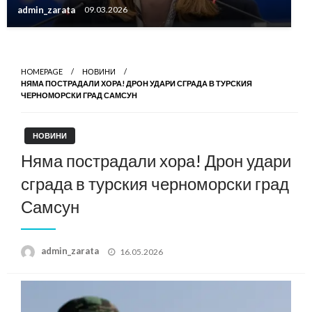
admin_zarata
09.03.2026
HOMEPAGE
НОВИНИ
НЯМА ПОСТРАДАЛИ ХОРА! ДРОН УДАРИ СГРАДА В ТУРСКИЯ
ЧЕРНОМОРСКИ ГРАД САМСУН
НОВИНИ
Няма пострадали хора! Дрон удари
сграда в турския черноморски град
Самсун
Posted
admin_zarata
16.05.2026
on