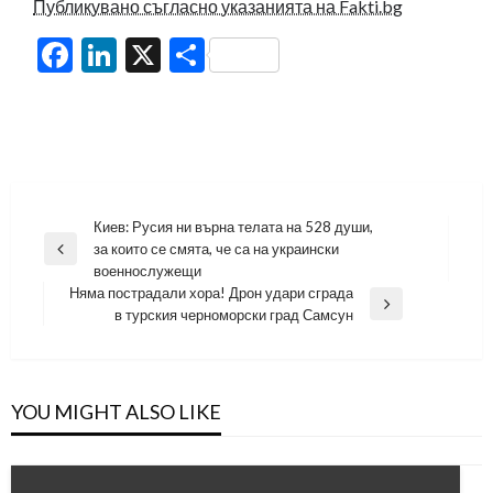
Публикувано съгласно указанията на Fakti.bg
Facebook
LinkedIn
X
Share
Навигация
Киев: Русия ни върна телата на 528 души,
за които се смята, че са на украински
Previous
военнослужещи
Post
Няма пострадали хора! Дрон удари сграда
Next
в турския черноморски град Самсун
Post
YOU MIGHT ALSO LIKE