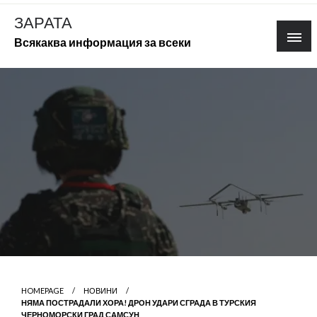
Skip
ЗАРАТА
to
Всякаква информация за всеки
content
HOMEPAGE
НОВИНИ
НЯМА ПОСТРАДАЛИ ХОРА! ДРОН УДАРИ СГРАДА В ТУРСКИЯ
ЧЕРНОМОРСКИ ГРАД САМСУН