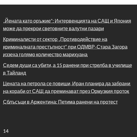
„Йената като оръжие“: Интервенцията на САЩ и Япония
може да прекрои световните валутни пазари
Криминалисти от сектор „Противодействие на
криминалната престъпност“ при ОДМВР-Стара Загора
иззеха голямо количество марихуана
Седем души са убити, а 15 ранени при стрелба в училище
в Тайланд
Цената на петрола се повиши, Иран планира да забрани
на кораби от САЩ да преминават през Ормузкия проток
Сблъсъци в Аржентина: Петима ранени на протест
14