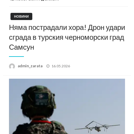
НОВИНИ
Няма пострадали хора! Дрон удари
сграда в турския черноморски град
Самсун
Posted
admin_zarata
16.05.2026
on