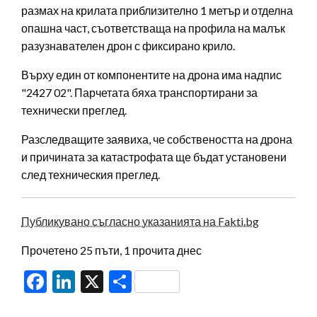
размах на крилата приблизително 1 метър и отделна
опашна част, съответстваща на профила на малък
разузнавателен дрон с фиксирано крило.
Върху един от компонентите на дрона има надпис
"2427 02". Парчетата бяха транспортирани за
технически преглед.
Разследващите заявиха, че собствеността на дрона
и причината за катастрофата ще бъдат установени
след техническия преглед.
Публикувано съгласно указанията на Fakti.bg
Прочетено 25 пъти, 1 прочита днес
Facebook
LinkedIn
X
Share