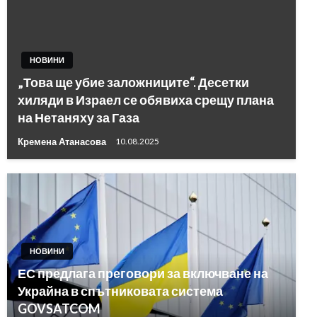
НОВИНИ
„Това ще убие заложниците“. Десетки
хиляди в Израел се обявиха срещу плана
на Нетаняху за Газа
Кремена Атанасова
10.08.2025
НОВИНИ
ЕС предлага преговори за включване на
Украйна в спътниковата система
GOVSATCOM